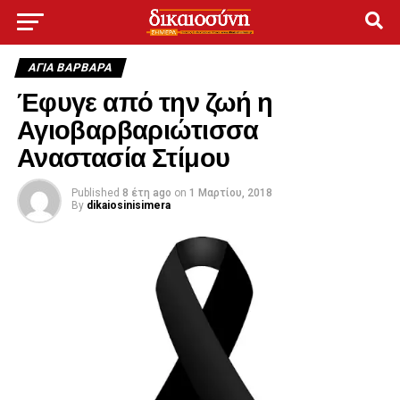
ΑΓΙΑ ΒΑΡΒΑΡΑ
Έφυγε από την ζωή η
Αγιοβαρβαριώτισσα
Αναστασία Στίμου
Published
8 έτη ago
on
1 Μαρτίου, 2018
By
dikaiosinisimera