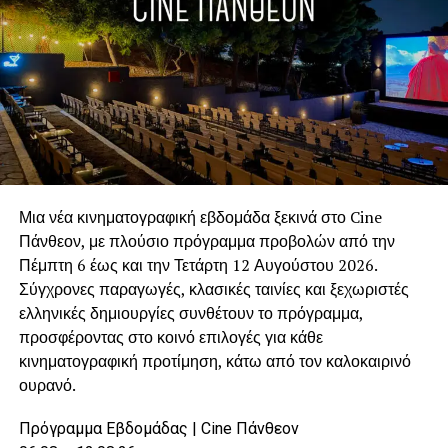
τοπικές υποδομές. Πρόσθετες ανάγκες δημιουργούνται
και από τη λειτουργία των παιδικών κατασκηνώσεων,
γεγονός που καθιστούσε απαραίτητη την ενίσχυση του
στόλου καθαριότητας.
Η παραχώρηση του οχήματος από τον Δήμο Αγίας
Βαρβάρας συνέβαλε ουσιαστικά στη διατήρηση της
καθαριότητας, στην προστασία του περιβάλλοντος και
στην καλύτερη εξυπηρέτηση των μόνιμων κατοίκων και
Μια νέα κινηματογραφική εβδομάδα ξεκινά στο Cine
των επισκεπτών της περιοχής.
Πάνθεον, με πλούσιο πρόγραμμα προβολών από την
Πέμπτη 6 έως και την Τετάρτη 12 Αυγούστου 2026.
Η συγκεκριμένη απόφαση αποδεικνύει ότι ο Δήμος Αγίας
Σύγχρονες παραγωγές, κλασικές ταινίες και ξεχωριστές
Βαρβάρας δεν περιορίζεται μόνο στο να δέχεται
ελληνικές δημιουργίες συνθέτουν το πρόγραμμα,
υποστήριξη όταν τη χρειάζεται. Παρά τις δικές του
προσφέροντας στο κοινό επιλογές για κάθε
καθημερινές ανάγκες, διαθέτει την οργάνωση, τον
κινηματογραφική προτίμηση, κάτω από τον καλοκαιρινό
εξοπλισμό και, κυρίως, τη βούληση να συνδράμει άλλους
ουρανό.
Δήμους, όταν οι περιστάσεις το απαιτούν.
Πρόγραμμα Εβδομάδας | Cine Πάνθεον
Γιατί η αλληλεγγύη στην Τοπική Αυτοδιοίκηση είναι