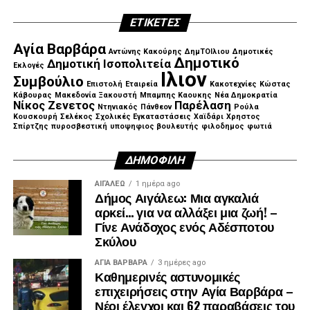
ΕΤΙΚΈΤΕΣ
Αγία Βαρβάρα
Αντώνης Κακούρης
ΔημΤΟΙλιου
Δημοτικές
Δημοτικό
Δημοτική Ισοπολιτεία
Εκλογές
Ιλιον
Συμβούλιο
Επιστολή
Εταιρεία
Κακοτεχνίες
Κώστας
Κάβουρας
Μακεδονία Ξακουστή
Μπαμπης Καουκης
Νέα Δημοκρατία
Νίκος Ζενετος
Παρέλαση
Ντηνιακός
Πάνθεον
Ρούλα
Κουσκουρή
Σελέκος
Σχολικές Εγκαταστάσεις
Χαϊδάρι
Χρηστος
Σπίρτζης
πυροσβεστική
υποψηφιος βουλευτής
φιλοδημος
φωτιά
ΔΗΜΟΦΙΛΉ
ΑΙΓΑΛΕΩ
1 ημέρα ago
Δήμος Αιγάλεω: Μια αγκαλιά
αρκεί… για να αλλάξει μια ζωή! –
Γίνε Ανάδοχος ενός Αδέσποτου
Σκύλου
ΑΓΙΑ ΒΑΡΒΑΡΑ
3 ημέρες ago
Καθημερινές αστυνομικές
επιχειρήσεις στην Αγία Βαρβάρα –
Νέοι έλεγχοι και 62 παραβάσεις του