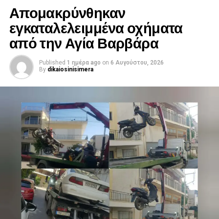
Απομακρύνθηκαν
εγκαταλελειμμένα οχήματα
από την Αγία Βαρβάρα
Published
1 ημέρα ago
on
6 Αυγούστου, 2026
By
dikaiosinisimera