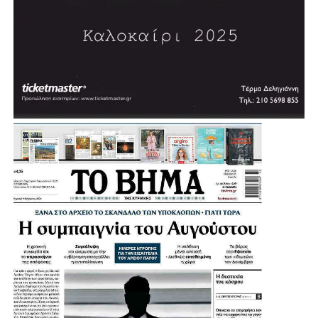
Σύμφωνα με τον σχεδιασμό, η διαδικασία δημοπράτησης
αναμένεται να ξεκινήσει μέσα στη χρονιά, με τον δήμαρχο
να εκφράζει την εκτίμηση ότι σε περίπου δύο χρόνια η
πόλη θα διαθέτει ένα σύγχρονο κλειστό κολυμβητήριο.
«Θέλουμε πολύ να το υποστηρίξουμε αυτό και να
δώσουμε μία διέξοδο», σημείωσε, εξηγώντας ότι σήμερα
πολλοί κάτοικοι και παιδιά της Αγίας Βαρβάρας
αναγκάζονται να χρησιμοποιούν κολυμβητήρια γειτονικών
Δήμων.
Μια παρέμβαση που έρχεται να ενισχύσει ακόμη
περισσότερο τις αθλητικές υποδομές της Αγίας Βαρβάρας
και να δώσει νέες δυνατότητες άθλησης στα παιδιά, στους
συλλόγους και συνολικά στους κατοίκους της πόλης.
Η Συνέντευξη του Δημάρχου Αγίας Βαρβάρας: