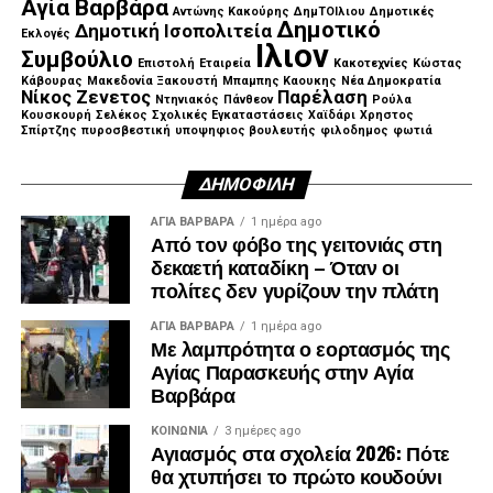
Αγία Βαρβάρα
Αντώνης Κακούρης
ΔημΤΟΙλιου
Δημοτικές
Δημοτικό
Δημοτική Ισοπολιτεία
Εκλογές
Ιλιον
Συμβούλιο
Επιστολή
Εταιρεία
Κακοτεχνίες
Κώστας
Κάβουρας
Μακεδονία Ξακουστή
Μπαμπης Καουκης
Νέα Δημοκρατία
Νίκος Ζενετος
Παρέλαση
Ντηνιακός
Πάνθεον
Ρούλα
Κουσκουρή
Σελέκος
Σχολικές Εγκαταστάσεις
Χαϊδάρι
Χρηστος
Σπίρτζης
πυροσβεστική
υποψηφιος βουλευτής
φιλοδημος
φωτιά
ΔΗΜΟΦΙΛΉ
ΑΓΙΑ ΒΑΡΒΑΡΑ
1 ημέρα ago
Από τον φόβο της γειτονιάς στη
δεκαετή καταδίκη – Όταν οι
πολίτες δεν γυρίζουν την πλάτη
ΑΓΙΑ ΒΑΡΒΑΡΑ
1 ημέρα ago
Με λαμπρότητα ο εορτασμός της
Αγίας Παρασκευής στην Αγία
Βαρβάρα
ΚΟΙΝΩΝΊΑ
3 ημέρες ago
Αγιασμός στα σχολεία 2026: Πότε
θα χτυπήσει το πρώτο κουδούνι