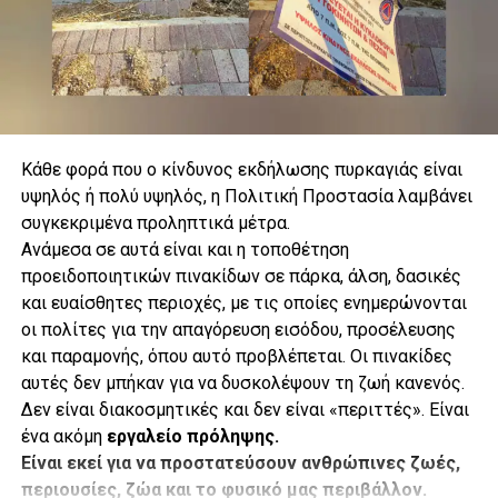
Κάθε φορά που ο κίνδυνος εκδήλωσης πυρκαγιάς είναι
υψηλός ή πολύ υψηλός, η Πολιτική Προστασία λαμβάνει
συγκεκριμένα προληπτικά μέτρα.
.
Ανάμεσα σε αυτά είναι και η τοποθέτηση
προειδοποιητικών πινακίδων σε πάρκα, άλση, δασικές
και ευαίσθητες περιοχές, με τις οποίες ενημερώνονται
οι πολίτες για την απαγόρευση εισόδου, προσέλευσης
.
και παραμονής, όπου αυτό προβλέπεται. Οι πινακίδες
αυτές δεν μπήκαν για να δυσκολέψουν τη ζωή κανενός.
Δεν είναι διακοσμητικές και δεν είναι «περιττές». Είναι
ένα ακόμη
εργαλείο πρόληψης.
.
Είναι εκεί για να προστατεύσουν ανθρώπινες ζωές,
Κάθε υδροβόλο έχει εμβέλεια περίπου 73 μέτρων, ενώ η
περιουσίες, ζώα και το φυσικό μας περιβάλλον.