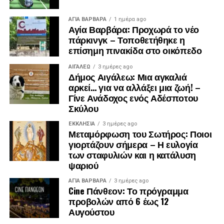
ΑΓΙΑ ΒΑΡΒΑΡΑ
1 ημέρα ago
Αγία Βαρβάρα: Προχωρά το νέο
πάρκινγκ – Τοποθετήθηκε η
επίσημη πινακίδα στο οικόπεδο
ΑΙΓΑΛΕΩ
3 ημέρες ago
Δήμος Αιγάλεω: Μια αγκαλιά
αρκεί… για να αλλάξει μια ζωή! –
Γίνε Ανάδοχος ενός Αδέσποτου
Σκύλου
ΕΚΚΛΗΣΊΑ
3 ημέρες ago
Μεταμόρφωση του Σωτήρος: Ποιοι
γιορτάζουν σήμερα – Η ευλογία
των σταφυλιών και η κατάλυση
ψαριού
ΑΓΙΑ ΒΑΡΒΑΡΑ
3 ημέρες ago
Cine Πάνθεον: Το πρόγραμμα
προβολών από 6 έως 12
Αυγούστου