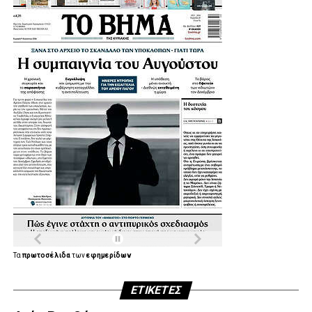
.
.
.
Τα
πρωτοσέλιδα
των
εφημερίδων
ΕΤΙΚΈΤΕΣ
.