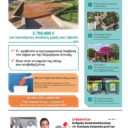
σημαντικό βήμα τη συγκέντρωση της διάσπαρτης
νομοθεσίας σε ένα ενιαίο κείμενο, άσκησε όμως κριτική
στον τρόπο με τον οποίο διαμορφώνεται. «Η
Αυτοδιοίκηση ξέρει τι Αυτοδιοίκηση θέλει», σημείωσε,
υποστηρίζοντας ότι οι Δήμοι θα έπρεπε να έχουν πολύ
πιο καθοριστικό ρόλο στη διαμόρφωση του νέου
πλαισίου.
«Τα ουσιώδη είναι οι αρμοδιότητες και οι πόροι»