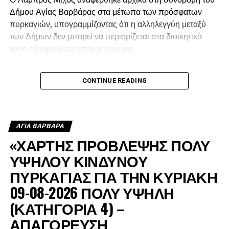
Δήμου Αγίας Βαρβάρας στα μέτωπα των πρόσφατων
πυρκαγιών, υπογραμμίζοντας ότι η αλληλεγγύη μεταξύ
των Δήμων δεν μπορεί να περιορίζεται στα διοικητικά
τους σύνορα όταν υπάρχει ανάγκη.
Όπως εξήγησε, ο Δήμος έστειλε υδροφόρα στις πληγείσες
CONTINUE READING
περιοχές, η οποία αρχικά χρησιμοποιήθηκε για τον
ανεφοδιασμό των δεξαμενών από τις οποίες έπαιρναν
νερό τα ελικόπτερα, ενώ μετά τη δύση του ήλιου συνέχισε
να τροφοδοτεί με νερό τα πυροσβεστικά οχήματα.
ΑΓΙΑ ΒΑΡΒΑΡΑ
«ΧΑΡΤΗΣ ΠΡΟΒΛΕΨΗΣ ΠΟΛΥ
ΥΨΗΛΟΥ ΚΙΝΔΥΝΟΥ
ΠΥΡΚΑΓΙΑΣ ΓΙΑ ΤΗΝ ΚΥΡΙΑΚΗ
09-08-2026 ΠΟΛΥ ΥΨΗΛΗ
(ΚΑΤΗΓΟΡΙΑ 4) –
ΑΠΑΓΟΡΕΥΣΗ