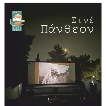
Νέο κλειστό κολυμβητήριο στην Αγία Βαρβάρα
Η συνέντευξη έκλεισε με μία ιδιαίτερα θετική είδηση για
την πόλη. Ο Λάμπρος Μίχος επιβεβαίωσε ότι προχωρά η
δημιουργία νέου κλειστού κολυμβητηρίου στην Αγία
Βαρβάρα, με πισίνα μήκους 25 μέτρων. Το έργο, όπως
ανέφερε, προωθείται σε συνεργασία με την Περιφέρεια και
πρόκειται να κατασκευαστεί σε χώρο χαρακτηρισμένο για
αθλητικές εγκαταστάσεις.