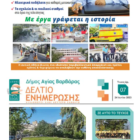
«Ο δήμαρχος αναλαμβάνει την ευθύνη. Να φταίει αυτός
για όλα», ανέφερε, επισημαίνοντας παράλληλα ότι το
υφιστάμενο σύστημα παραμένει σε μεγάλο βαθμό
δημαρχοκεντρικό.
Για τον νέο Κώδικα της Αυτοδιοίκησης αναγνώρισε ως