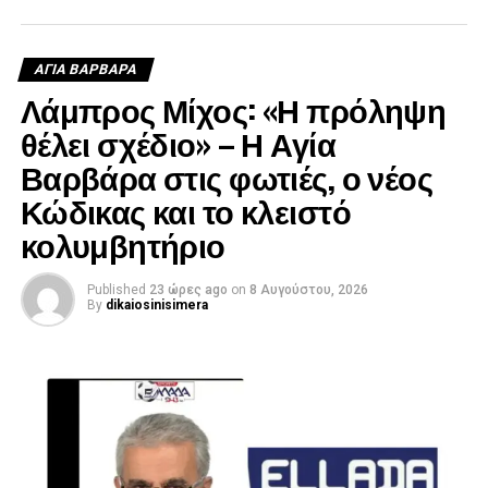
ΑΓΙΑ ΒΑΡΒΑΡΑ
Λάμπρος Μίχος: «Η πρόληψη
θέλει σχέδιο» – Η Αγία
Βαρβάρα στις φωτιές, ο νέος
Κώδικας και το κλειστό
κολυμβητήριο
Published
23 ώρες ago
on
8 Αυγούστου, 2026
By
dikaiosinisimera