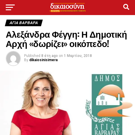
ΑΓΙΑ ΒΑΡΒΑΡΑ
Αλεξάνδρα Φέγγη: Η Δημοτική
Αρχή «δωρίζει» οικόπεδο!
Published
8 έτη ago
on
1 Μαρτίου, 2018
By
dikaiosinisimera