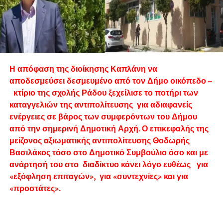
Η απόφαση της διοίκησης Καπλάνη να
αποδεσμεύσει δεσμευμένο από τον Δήμο οικόπεδο –
κτίριο της σχολής Ράδου ξεχείλισε το ποτήρι των
καταγγελιών της αντιπολίτευσης για αδιαφανείς
ενέργειες σε βάρος των συμφερόντων του Δήμου
από την σημερινή Δημοτική Αρχή. Ο επικεφαλής της
μείζονος αξιωματικής αντιπολίτευσης Θοδωρής
Βασιλάκος τόσο στο Δημοτικό Συμβούλιο όσο και με
ανάρτησή του στο διαδίκτυο κάνει λόγο ευθέως για
«εξόφληση επιταγών», για «συντεχνίες» και για
«προστάτες».