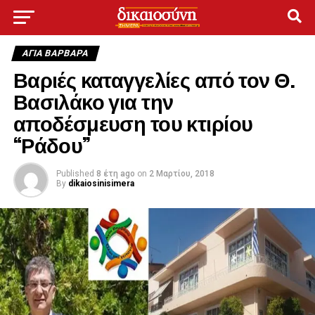
ΑΓΙΑ ΒΑΡΒΑΡΑ
Βαριές καταγγελίες από τον Θ.
Βασιλάκο για την
αποδέσμευση του κτιρίου
“Ράδου”
Published
8 έτη ago
on
2 Μαρτίου, 2018
By
dikaiosinisimera