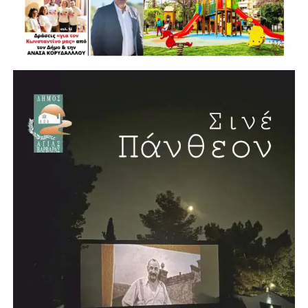
γεννιέται, μεγαλώνει, μορφώνεται και εργάζεται»,
διαμορφώνοντας τελικά αυτό που ονομάζουμε ποιότητα
ζωής.
Νέο κλειστό κολυμβητήριο στην Αγία Βαρβάρα
Η συνέντευξη έκλεισε με μία ιδιαίτερα θετική είδηση για
την πόλη. Ο Λάμπρος Μίχος επιβεβαίωσε ότι προχωρά η
δημιουργία νέου κλειστού κολυμβητηρίου στην Αγία
Βαρβάρα, με πισίνα μήκους 25 μέτρων. Το έργο, όπως
ανέφερε, προωθείται σε συνεργασία με την Περιφέρεια και
πρόκειται να κατασκευαστεί σε χώρο χαρακτηρισμένο για
αθλητικές εγκαταστάσεις.