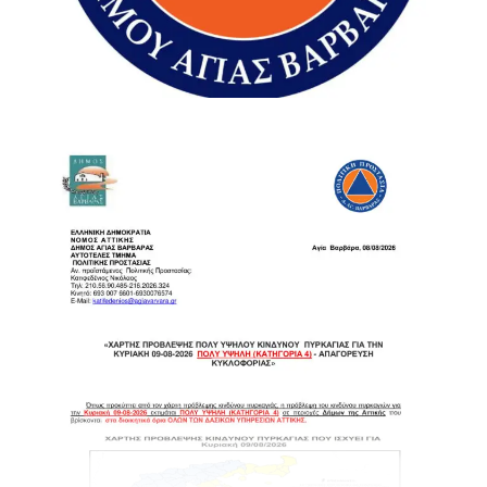
«Ό,τι μπορούσαμε κάναμε», σημείωσε χαρακτηριστικά,
προσθέτοντας ότι υπήρξε παράλληλη συνδρομή και σε
καταφύγια που χρειάζονταν υποστήριξη.
«Το πρώτο είναι να υπάρχει σχέδιο»