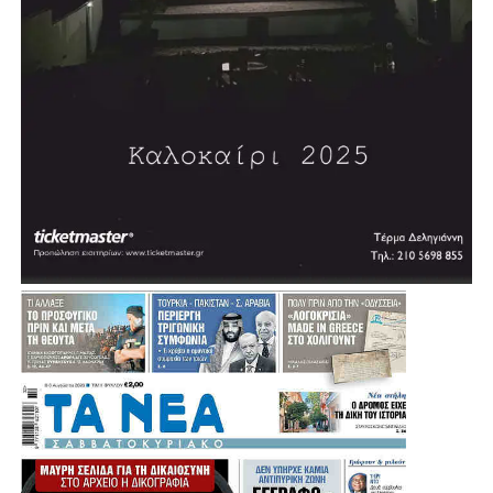
Σύμφωνα με τον σχεδιασμό, η διαδικασία δημοπράτησης
αναμένεται να ξεκινήσει μέσα στη χρονιά, με τον δήμαρχο
να εκφράζει την εκτίμηση ότι σε περίπου δύο χρόνια η
πόλη θα διαθέτει ένα σύγχρονο κλειστό κολυμβητήριο.
«Θέλουμε πολύ να το υποστηρίξουμε αυτό και να
δώσουμε μία διέξοδο», σημείωσε, εξηγώντας ότι σήμερα
πολλοί κάτοικοι και παιδιά της Αγίας Βαρβάρας
αναγκάζονται να χρησιμοποιούν κολυμβητήρια γειτονικών
Δήμων.
Μια παρέμβαση που έρχεται να ενισχύσει ακόμη
περισσότερο τις αθλητικές υποδομές της Αγίας Βαρβάρας
και να δώσει νέες δυνατότητες άθλησης στα παιδιά, στους
συλλόγους και συνολικά στους κατοίκους της πόλης.