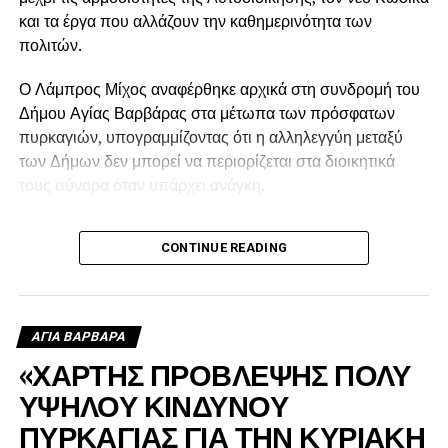
και τα έργα που αλλάζουν την καθημερινότητα των
πολιτών.
Ο Λάμπρος Μίχος αναφέρθηκε αρχικά στη συνδρομή του
Δήμου Αγίας Βαρβάρας στα μέτωπα των πρόσφατων
πυρκαγιών, υπογραμμίζοντας ότι η αλληλεγγύη μεταξύ
των Δήμων δεν μπορεί να περιορίζεται στα διοικητικά
τους σύνορα όταν υπάρχει ανάγκη.
Όπως εξήγησε, ο Δήμος έστειλε υδροφόρα στις πληγείσες
CONTINUE READING
περιοχές, η οποία αρχικά χρησιμοποιήθηκε για τον
ανεφοδιασμό των δεξαμενών από τις οποίες έπαιρναν
νερό τα ελικόπτερα, ενώ μετά τη δύση του ήλιου συνέχισε
να τροφοδοτεί με νερό τα πυροσβεστικά οχήματα.
ΑΓΙΑ ΒΑΡΒΑΡΑ
«ΧΑΡΤΗΣ ΠΡΟΒΛΕΨΗΣ ΠΟΛΥ
ΥΨΗΛΟΥ ΚΙΝΔΥΝΟΥ
ΠΥΡΚΑΓΙΑΣ ΓΙΑ ΤΗΝ ΚΥΡΙΑΚΗ