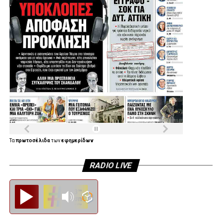
Η Συνέντευξη του Δημάρχου Αγίας Βαρβάρας:
Τα
πρωτοσέλιδα
των
εφημερίδων
RADIO LIVE
Diesi FM