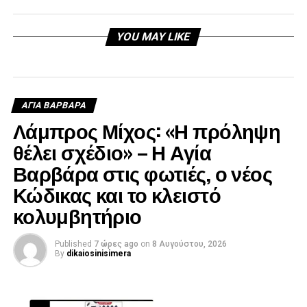
YOU MAY LIKE
ΑΓΙΑ ΒΑΡΒΑΡΑ
Λάμπρος Μίχος: «Η πρόληψη
θέλει σχέδιο» – Η Αγία
Βαρβάρα στις φωτιές, ο νέος
Κώδικας και το κλειστό
κολυμβητήριο
Published
7 ώρες ago
on
8 Αυγούστου, 2026
By
dikaiosinisimera