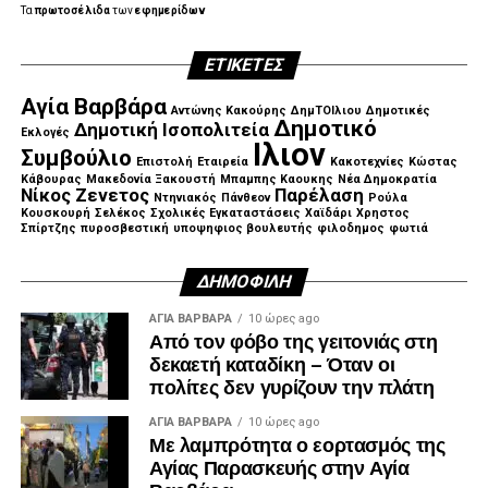
Τα
πρωτοσέλιδα
των
εφημερίδων
ΕΤΙΚΈΤΕΣ
.
Αγία Βαρβάρα
Αντώνης Κακούρης
ΔημΤΟΙλιου
Δημοτικές
Δημοτικό
Δημοτική Ισοπολιτεία
Εκλογές
Ιλιον
Συμβούλιο
Επιστολή
Εταιρεία
Κακοτεχνίες
Κώστας
Κάβουρας
Μακεδονία Ξακουστή
Μπαμπης Καουκης
Νέα Δημοκρατία
Νίκος Ζενετος
Παρέλαση
Ντηνιακός
Πάνθεον
Ρούλα
Κουσκουρή
Σελέκος
Σχολικές Εγκαταστάσεις
Χαϊδάρι
Χρηστος
Σπίρτζης
πυροσβεστική
υποψηφιος βουλευτής
φιλοδημος
φωτιά
ΔΗΜΟΦΙΛΉ
ΑΓΙΑ ΒΑΡΒΑΡΑ
10 ώρες ago
Από τον φόβο της γειτονιάς στη
δεκαετή καταδίκη – Όταν οι
πολίτες δεν γυρίζουν την πλάτη
ΑΓΙΑ ΒΑΡΒΑΡΑ
10 ώρες ago
Με λαμπρότητα ο εορτασμός της
Αγίας Παρασκευής στην Αγία