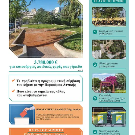
Για τον νέο Κώδικα της Αυτοδιοίκησης αναγνώρισε ως
σημαντικό βήμα τη συγκέντρωση της διάσπαρτης
νομοθεσίας σε ένα ενιαίο κείμενο, άσκησε όμως κριτική
στον τρόπο με τον οποίο διαμορφώνεται. «Η
Αυτοδιοίκηση ξέρει τι Αυτοδιοίκηση θέλει», σημείωσε,
υποστηρίζοντας ότι οι Δήμοι θα έπρεπε να έχουν πολύ
πιο καθοριστικό ρόλο στη διαμόρφωση του νέου
πλαισίου.
«Τα ουσιώδη είναι οι αρμοδιότητες και οι πόροι»