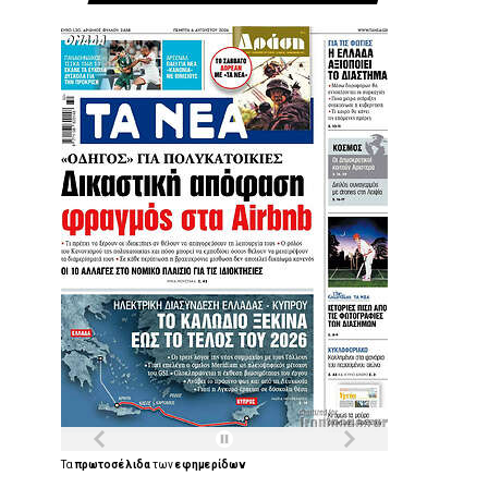
Τα
πρωτοσέλιδα
των
εφημερίδων