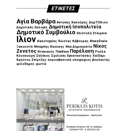
ΕΤΙΚΈΤΕΣ
Αγία Βαρβάρα
Αντώνης Κακούρης
ΔημΤΟΙλιου
Δημοτική Ισοπολιτεία
Δημοτικές Εκλογές
Δημοτικό Συμβούλιο
Επιστολή
Εταιρεία
Ιλιον
Κακοτεχνίες
Κώστας Κάβουρας
Μακεδονία
Νίκος
Ξακουστή
Μπαμπης Καουκης
Νέα Δημοκρατία
Ζενετος
Παρέλαση
Ντηνιακός
Πάνθεον
Ρούλα
Κουσκουρή
Σελέκος
Σχολικές Εγκαταστάσεις
Χαϊδάρι
Χρηστος Σπίρτζης
πυροσβεστική
υποψηφιος βουλευτής
φιλοδημος
φωτιά