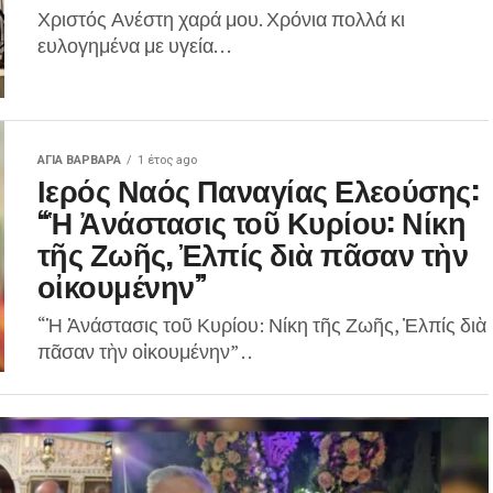
Χριστός Ανέστη χαρά μου. Χρόνια πολλά κι
ευλογημένα με υγεία. . .
ΑΓΙΑ ΒΑΡΒΑΡΑ
1 έτος ago
Ιερός Ναός Παναγίας Ελεούσης:
“Ἡ Ἀνάστασις τοῦ Κυρίου: Νίκη
τῆς Ζωῆς, Ἐλπίς διὰ πᾶσαν τὴν
οἰκουμένην”
“Ἡ Ἀνάστασις τοῦ Κυρίου: Νίκη τῆς Ζωῆς, Ἐλπίς διὰ
πᾶσαν τὴν οἰκουμένην” . .