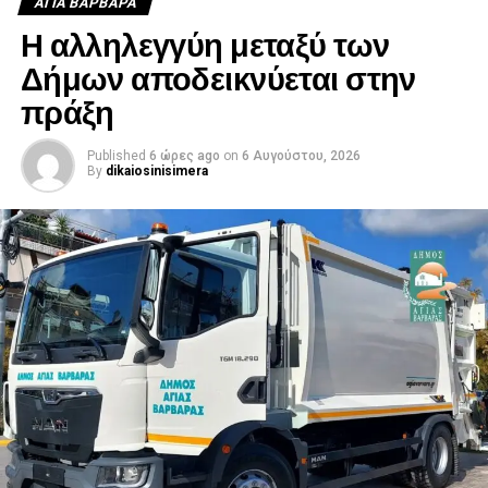
ΑΓΙΑ ΒΑΡΒΑΡΑ
Η αλληλεγγύη μεταξύ των
Δήμων αποδεικνύεται στην
πράξη
Published
6 ώρες ago
on
6 Αυγούστου, 2026
By
dikaiosinisimera