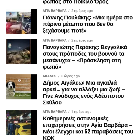
φωτιάς στο Ποικίλο Όρος
ΑΓΙΑ ΒΑΡΒΑΡΑ
2 ημέρες ago
Γιάννης Πουλάκης: «Μια ημέρα στο
πύρινο μέτωπο που δεν θα
ξεχάσουμε ποτέ»
ΑΓΙΑ ΒΑΡΒΑΡΑ
2 ημέρες ago
Παναγιώτης Περάκης: Βεγγαλικά
στους πρόποδες του βουνού τα
μεσάνυχτα – «Πρόσκληση στη
φωτιά»
ΑΙΓΑΛΕΩ
6 ώρες ago
.
Δήμος Αιγάλεω: Μια αγκαλιά
.
αρκεί… για να αλλάξει μια ζωή! –
.
Γίνε Ανάδοχος ενός Αδέσποτου
Σκύλου
ΑΓΙΑ ΒΑΡΒΑΡΑ
1 ημέρα ago
Καθημερινές αστυνομικές
επιχειρήσεις στην Αγία Βαρβάρα –
Νέοι έλεγχοι και 62 παραβάσεις του
ΚΟΚ