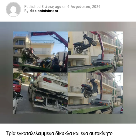
Published
3 ώρες ago
on
6 Αυγούστου, 2026
By
dikaiosinisimera
Τρία εγκαταλελειμμένα δίκυκλα και ένα αυτοκίνητο