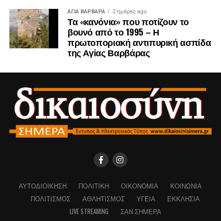
ΑΓΙΑ ΒΑΡΒΑΡΑ
2 ημέρες ago
Τα «κανόνια» που ποτίζουν το
βουνό από το 1995 – Η
πρωτοποριακή αντιπυρική ασπίδα
της Αγίας Βαρβάρας
ΑΥΤΟΔΙΟΊΚΗΣΗ
ΠΟΛΙΤΙΚΉ
ΟΙΚΟΝΟΜΊΑ
ΚΟΙΝΩΝΊΑ
ΠΟΛΙΤΙΣΜΌΣ
ΑΘΛΗΤΙΣΜΌΣ
ΥΓΕΊΑ
ΕΚΚΛΗΣΊΑ
LIVE STREAMING
ΣΑΝ ΣΉΜΕΡΑ