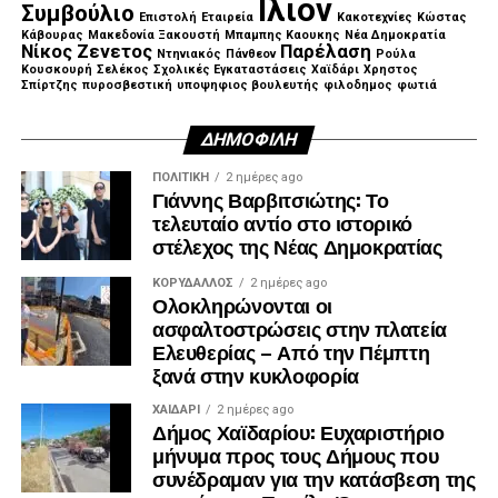
Ιλιον
Συμβούλιο
Επιστολή
Εταιρεία
Κακοτεχνίες
Κώστας
Κάβουρας
Μακεδονία Ξακουστή
Μπαμπης Καουκης
Νέα Δημοκρατία
Νίκος Ζενετος
Παρέλαση
Ντηνιακός
Πάνθεον
Ρούλα
Κουσκουρή
Σελέκος
Σχολικές Εγκαταστάσεις
Χαϊδάρι
Χρηστος
Σπίρτζης
πυροσβεστική
υποψηφιος βουλευτής
φιλοδημος
φωτιά
ΔΗΜΟΦΙΛΉ
ΠΟΛΙΤΙΚΉ
2 ημέρες ago
Γιάννης Βαρβιτσιώτης: Το
τελευταίο αντίο στο ιστορικό
στέλεχος της Νέας Δημοκρατίας
ΚΟΡΥΔΑΛΛΟΣ
2 ημέρες ago
Ολοκληρώνονται οι
ασφαλτοστρώσεις στην πλατεία
Ελευθερίας – Από την Πέμπτη
ξανά στην κυκλοφορία
ΧΑΪΔΑΡΙ
2 ημέρες ago
Δήμος Χαϊδαρίου: Ευχαριστήριο
μήνυμα προς τους Δήμους που
συνέδραμαν για την κατάσβεση της