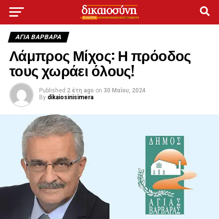
ΑΓΙΑ ΒΑΡΒΑΡΑ
Λάμπρος Μίχος: Η πρόοδος
τους χωράει όλους!
Published
2 έτη ago
on
30 Μαΐου, 2024
By
dikaiosinisimera