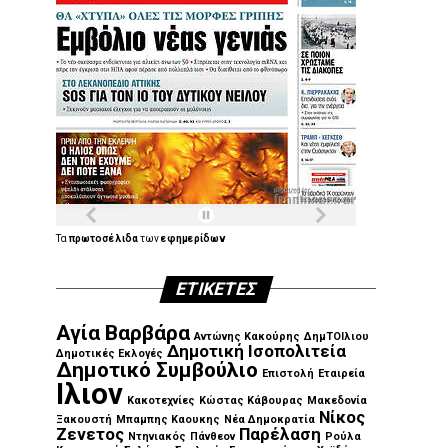
Τα
πρωτοσέλιδα
των
εφημερίδων
ΕΤΙΚΈΤΕΣ
Αγία Βαρβάρα
Αντώνης Κακούρης
ΔημΤΟΙλιου
Δημοτική Ισοπολιτεία
Δημοτικές Εκλογές
Δημοτικό Συμβούλιο
Επιστολή
Εταιρεία
Ιλιον
Κακοτεχνίες
Κώστας Κάβουρας
Μακεδονία
Νίκος
Ξακουστή
Μπαμπης Καουκης
Νέα Δημοκρατία
Ζενετος
Παρέλαση
Ντηνιακός
Πάνθεον
Ρούλα