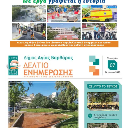
Μπένος και Κώστας Δογάνης, ο πρόεδρος της ΟΝΝΕΔ
Δυτικής Αθήνας Νίκος Βυτινιώτης, ενώ μήνυμα απηύθυνε
μέσω βιντεοσκοπημένης παρέμβασης και ο Υπουργός
Υγείας Άδωνις Γεωργιάδης.
Η εκδήλωση ολοκληρώθηκε με συζήτηση και ανταλλαγή
απόψεων με τους πολίτες, σε μια βραδιά όπου
κυριάρχησαν οι αναφορές στις προοπτικές της χώρας και
της Δυτικής Αθήνας για τα επόμενα χρόνια.
Στην εκδήλωση παρευρέθηκαν:
ΝΙΚΟΣ ΖΕΝΕΤΟΣ ΠΡΩΗΝ ΔΗΜΑΡΧΟΣ ΙΛΙΟΥ
ΒΑΓΓΕΛΗΣ ΝΤΗΝΙΑΚΟΣ ΠΡΩΗΝ ΔΗΜΑΡΧΟΣ
ΧΑΙΔΑΡΙΟΥ
ΔΗΜΗΤΡΗΣ ΜΑΡΑΒΕΛΙΑΣ ΠΡΩΗΝ ΔΗΜΑΡΧΟΣ
ΧΑΙΔΑΡΙΟΥ ΚΑΙ ΠΡΟΕΔΡΟΣ ΕΤΑΑ