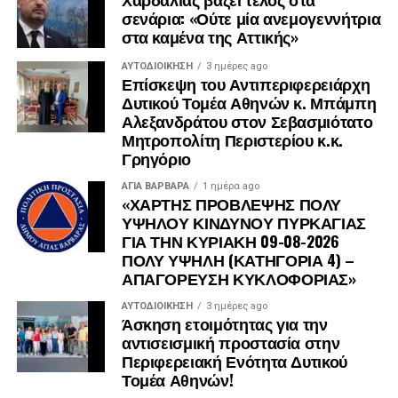
ΣΥΜΒΟΥΛΟΣ ΑΙΓΑΛΕΩ
σενάρια: «Ούτε μία ανεμογεννήτρια
στα καμένα της Αττικής»
ΒΕΛΕΝΤΖΑΣ ΓΙΩΡΓΟΣ ΠΡΩΗΝ ΔΗΜΟΤΙΚΟΣ
ΣΥΜΒΟΥΛΟΣ ΧΑΙΔΑΡΙΟΥ
ΑΥΤΟΔΙΟΊΚΗΣΗ
3 ημέρες ago
Επίσκεψη του Αντιπεριφερειάρχη
Δυτικού Τομέα Αθηνών κ. Μπάμπη
ΔΟΥΜΟΥΡΑ ΔΗΜΗΤΡΑ ΠΡΩΗΝ ΔΗΜΟΤΙΚΟΣ
Αλεξανδράτου στον Σεβασμιότατο
ΣΥΜΒΟΥΛΟΣ ΧΑΙΔΑΡΙΟΥ
Μητροπολίτη Περιστερίου κ.κ.
Γρηγόριο
ΓΙΑΝΝΗΣ ΑΛΕΞΟΠΟΥΛΟΣ ΠΡΩΗΝ ΔΗΜΟΤΙΚΟΣ
ΣΥΜΒΟΥΛΟΣ ΧΑΙΔΑΡΙΟΥ
ΑΓΙΑ ΒΑΡΒΑΡΑ
1 ημέρα ago
«ΧΑΡΤΗΣ ΠΡΟΒΛΕΨΗΣ ΠΟΛΥ
ΥΨΗΛΟΥ ΚΙΝΔΥΝΟΥ ΠΥΡΚΑΓΙΑΣ
ΔΗΜΗΤΡΗΣ ΔΑΛΑΜΑΓΚΑΣ ΠΡΩΗΝ ΔΗΜΟΤΙΚΟΣ
ΓΙΑ ΤΗΝ ΚΥΡΙΑΚΗ 09-08-2026
ΣΥΜΒΟΥΛΟΣ ΙΛΙΟΥ
ΠΟΛΥ ΥΨΗΛΗ (ΚΑΤΗΓΟΡΙΑ 4) –
ΑΠΑΓΟΡΕΥΣΗ ΚΥΚΛΟΦΟΡΙΑΣ»
ΕΛΕΝΗ ΓΡΕΤΣΙΣΤΑ ΠΡΩΗΝ ΔΗΜΟΤΙΚΟΣ
ΑΥΤΟΔΙΟΊΚΗΣΗ
3 ημέρες ago
ΣΥΜΒΟΥΛΟΣ ΙΛΙΟΥ
Άσκηση ετοιμότητας για την
αντισεισμική προστασία στην
ΧΡΗΣΤΟΣ ΓΚΟΝΗΣ ΠΡΩΗΝ ΔΗΜΟΤΙΚΟΣ
Περιφερειακή Ενότητα Δυτικού
ΣΥΜΒΟΥΛΟΣ ΙΛΙΟΥ
Τομέα Αθηνών!