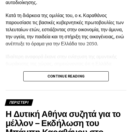
αυτοδιοίκησης.
Κατά τη διάρκεια της ομιλίας του, ο κ. Καραθάνος
παρουσίασε τις βασικές κυβερνητικές πρωτοβουλίες των
τελευταίων ετών, εστιάζοντας στην οικονομία, την άμυνα,
την υγεία, την παιδεία και τη στήριξη της οικογένειας, ενώ
ανέπτυξε το όραμα για την Ελλάδα του 2030.
Ιδιαίτερη αναφορά έκανε στην ενίσχυση της αμυντικής
θωράκισης της χώρας, σημειώνοντας ότι η Ελλάδα
προχωρά σε ένα εκτεταμένο εξοπλιστικό πρόγραμμα που
CONTINUE READING
περιλαμβάνει την απόκτηση μαχητικών αεροσκαφών F-
35, φρεγατών Belharra και τον εκσυγχρονισμό κρίσιμων
αμυντικών συστημάτων. Όπως τόνισε, η ενδυνάμωση των
Ενόπλων Δυνάμεων αποτελεί βασική προϋπόθεση για
ΠΕΡΙΣΤΕΡΙ
την ασφάλεια και τη σταθερότητα της χώρας.
Η Δυτική Αθήνα συζητά για το
μέλλον – Εκδήλωση του
Μπάμπη Καραθάνου στο