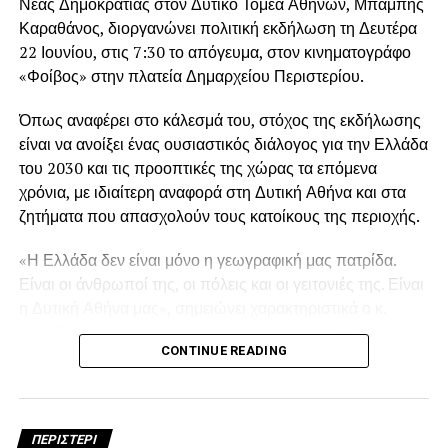
Νέας Δημοκρατίας στον Δυτικό Τομέα Αθηνών, Μπάμπης
Καραθάνος, διοργανώνει πολιτική εκδήλωση τη Δευτέρα
22 Ιουνίου, στις 7:30 το απόγευμα, στον κινηματογράφο
«Φοίβος» στην πλατεία Δημαρχείου Περιστερίου.
Ο κ. Καραθάνος στάθηκε επίσης στον ψηφιακό
μετασχηματισμό του κράτους, επισημαίνοντας ότι οι
Όπως αναφέρει στο κάλεσμά του, στόχος της εκδήλωσης
ηλεκτρονικές υπηρεσίες έχουν απλοποιήσει σημαντικά
είναι να ανοίξει ένας ουσιαστικός διάλογος για την Ελλάδα
την καθημερινότητα εκατομμυρίων πολιτών, ενώ έκανε
του 2030 και τις προοπτικές της χώρας τα επόμενα
ιδιαίτερη αναφορά στη διασύνδεση των ταμειακών
χρόνια, με ιδιαίτερη αναφορά στη Δυτική Αθήνα και στα
μηχανών με την ΑΑΔΕ και στην εφαρμογή της ψηφιακής
ζητήματα που απασχολούν τους κατοίκους της περιοχής.
κάρτας εργασίας ως εργαλεία αντιμετώπισης της
φοροδιαφυγής και της αδήλωτης εργασίας.
«Η Ελλάδα δεν είναι μόνο η γεωγραφική μας πατρίδα.
Είναι οι άνθρωποί της, οι πόλεις και οι γειτονιές της. Είναι
Στον τομέα της παιδείας, υπογράμμισε τη σημασία της
η Δυτική Αθήνα μας», σημειώνει χαρακτηριστικά ο κ.
λειτουργίας μη κρατικών πανεπιστημίων, σημειώνοντας
Καραθάνος, υπογραμμίζοντας την ανάγκη να βρεθούν στο
ότι η μεταρρύθμιση αυτή δημιουργεί νέες δυνατότητες για
CONTINUE READING
επίκεντρο της δημόσιας συζήτησης τόσο τα μεγάλα εθνικά
τους νέους και συμβάλλει στην προσέλκυση φοιτητών
ζητήματα όσο και οι τοπικές ανάγκες των πολιτών.
από το εξωτερικό. Παράλληλα, αναφέρθηκε στο
πρόγραμμα «Μαριέττα Γιαννάκου» για την αναβάθμιση
Στην εκδήλωση θα συμμετάσχουν ως ομιλητές ο
εκατοντάδων σχολικών μονάδων σε όλη τη χώρα.
ΠΕΡΙΣΤΕΡΙ