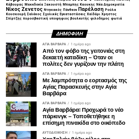
Κάβουρας
Μακεδονία Ξακουστή
Μπαμπης Καουκης
Νέα Δημοκρατία
ΤΑΣΙΟΠΟΥΛΟΣ ΣΤΑΥΡΟΣ ΥΠ ΠΕΡΙΦΕΡΕΙΑΚΟΣ
Νίκος Ζενετος
Παρέλαση
Ντηνιακός
Πάνθεον
Ρούλα
ΣΥΜΒΟΥΛΟΣ
Κουσκουρή
Σελέκος
Σχολικές Εγκαταστάσεις
Χαϊδάρι
Χρηστος
Σπίρτζης
πυροσβεστική
υποψηφιος βουλευτής
φιλοδημος
φωτιά
ΜΟΥΛΙΑΤΟΣ ΔΗΜΗΤΡΗΣ ΥΠ ΠΕΡΙΦΕΡΕΙΑΚΟΣ
ΔΗΜΟΦΙΛΉ
ΣΥΜΒΟΥΛΟΣ
ΑΓΙΑ ΒΑΡΒΑΡΑ
1 ημέρα ago
Από τον φόβο της γειτονιάς στη
ΚΡΕΜΜΥΔΑΣ ΛΑΜΠΡΟΣ ΥΠ ΠΕΡΙΦΕΡΕΙΑΚΟΣ
δεκαετή καταδίκη – Όταν οι
ΣΥΜΒΟΥΛΟΣ
πολίτες δεν γυρίζουν την πλάτη
ΣΑΒΒΑΣ ΑΒΡΑΜΙΔΗΣ ΠΡΩΗΝ ΔΗΜΟΤΙΚΟΙ
ΑΓΙΑ ΒΑΡΒΑΡΑ
1 ημέρα ago
ΣΥΜΒΟΥΛΟΙ ΠΕΡΙΣΤΕΡΙΟΥ
Με λαμπρότητα ο εορτασμός της
Αγίας Παρασκευής στην Αγία
Βαρβάρα
ΓΙΩΡΓΟΣ ΑΥΓΟΥΣΤΙΔΗΣ ΠΡΩΗΝ ΔΗΜΟΤΙΚΟΙ
ΣΥΜΒΟΥΛΟΙ ΠΕΡΙΣΤΕΡΙΟΥ
ΑΓΙΑ ΒΑΡΒΑΡΑ
1 ημέρα ago
Αγία Βαρβάρα: Προχωρά το νέο
ΑΡΓΥΡΗΣ ΑΙΒΑΤΟΓΛΟΥ ΠΡΩΗΝ ΔΗΜΟΤΙΚΟΙ
πάρκινγκ – Τοποθετήθηκε η
ΣΥΜΒΟΥΛΟΙ ΠΕΡΙΣΤΕΡΙΟΥ
επίσημη πινακίδα στο οικόπεδο
ΑΥΤΟΔΙΟΊΚΗΣΗ
1 ημέρα ago
ΓΙΑΝΝΗΣ ΚΑΝΤΖΟΣ ΠΡΩΗΝ ΔΗΜΟΤΙΚΟΣ
Χαρδαλιάς βάζει τέλος στα