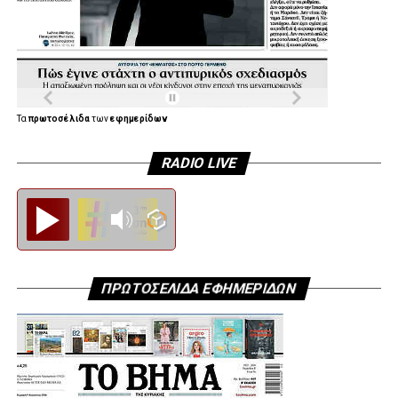
ΘΟΔΩΡΗΣ ΕΛΕΥΘΕΡΙΑΝΟΣ ΠΡΟΕΔΡΟΣ ΔΗΜΤΟ
ΠΕΡΙΣΤΕΡΙΟΥ
ΝΙΚΟΣ ΣΤΑΥΡΟΠΟΥΛΟΣ ΠΡΟΕΔΡΟΣ ΔΗΜΤΟ ΙΛΙΟΥ
Τα
πρωτοσέλιδα
των
εφημερίδων
ΛΟΥΚΑΣ ΚΑΡΑΣΤΑΤΗΡΗΣ ΠΡΟΕΔΡΟΣ ΔΗΜΤΟ
ΧΑΙΔΑΡΙΟΥ
RADIO LIVE
ΔΕΣΠΟΙΝΑ ΠΡΟΚΟΠΙΟΥ ΠΡΟΕΔΡΟΣ ΔΗΜΤΟ
Diesi FM
ΑΙΓΑΛΕΩ
ΛΕΩΝΙΔΑΣ ΠΑΠΑΝΔΡΕΟΥ ΠΡΟΕΔΡΟΣ ΔΗΜΤΟ
ΑΓΙΑΣ ΒΑΡΒΑΡΑΣ
ΠΡΩΤΟΣΕΛΙΔΑ ΕΦΗΜΕΡΙΔΩΝ
ΦΙΛΙΠΠΟΣ ΚΩΤΣΗΣ ΙΔΙΟΚΤΗΤΗΣ ΓΣ ΠΕΡΙΣΤΕΡΙΟΥ
ΝΑΝΤΙΑ ΓΚΟΓΚΟΖΩΤΟΥ ΠΡΟΕΔΡΟΣ ΕΟΠΠΥ
ΑΡΗΣ ΑΓΓΕΛΗΣ ΓΕΝΙΚΟΣ ΓΡΑΜΜΑΤΕΑΣ