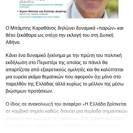
Εκτενής ήταν και η αναφορά του στον τομέα της υγείας,
όπου παρουσίασε τις αλλαγές που υλοποιούνται στο
Ο Μπάμπης Καραθάνος δηλώνει δυναμικά «παρών» και
Εθνικό Σύστημα Υγείας. Όπως τόνισε, η ηλεκτρονική
θέτει ξεκάθαρα ως στόχο την εκλογή του στη Δυτική
συνταγογράφηση, ο Εθνικός Ηλεκτρονικός Φάκελος
Αθήνα.
Υγείας, τα άυλα παραπεμπτικά, τα ηλεκτρονικά ραντεβού
και η γραμμή εξυπηρέτησης 1566 αποτελούν σημαντικά
Κάνει ένα δυναμικό ξεκίνημα με την πρώτη του πολιτική
βήματα για τη δημιουργία ενός πιο σύγχρονου και
εκδήλωση στο Περιστέρι της οποίας το πάνελ θα
αποτελεσματικού συστήματος υγείας.
απαρτίζεται από εξαιρετικούς ομιλητές και θα καλύπτεται
μια ευρεία γκάμα θεματικών που αφορούν όχι μόνο στο
Κλείνοντας την ομιλία του, ο Μπάμπης Καραθάνος
παρελθόν της Ελλαδας αλλά κυρίως το μέλλον της μέσω
υπογράμμισε ότι η Ελλάδα έχει ανακτήσει την
βιώσιμων προτάσεων.
αυτοπεποίθησή της και έχει σημειώσει σημαντική πρόοδο
σε πολλούς τομείς, χωρίς όμως να παραβλέπονται οι
Ο ίδιος σε ανακοίνωςή του αναφέρει «Η Ελλάδα βρίσκεται
δυσκολίες που εξακολουθούν να αντιμετωπίζουν πολλά
σε κομβικό σημείο καθώς διανύει μια περίοδο σημαντικών
νοικοκυριά εξαιτίας του αυξημένου κόστους ζωής. Όπως
αλλαγών και κρίσιμων αποφάσεων. Σας προσκαλώ στην
ανέφερε, η επόμενη περίοδος απαιτεί ακόμη περισσότερη
πολιτική μου εκδήλωση «Η Ελλάδα στο Επίκεντρο» τη
δουλειά, με έμφαση στη στήριξη της οικογένειας, της νέας
Δευτέρα 22 Ιουνίου και ώρα 19:30 στον Κινηματογράφο