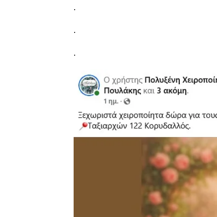
.
.
.