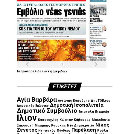
Τα
πρωτοσέλιδα
των
εφημερίδων
ΕΤΙΚΈΤΕΣ
Αγία Βαρβάρα
Αντώνης Κακούρης
ΔημΤΟΙλιου
Δημοτική Ισοπολιτεία
Δημοτικές Εκλογές
Δημοτικό Συμβούλιο
Επιστολή
Εταιρεία
Ιλιον
Κακοτεχνίες
Κώστας Κάβουρας
Μακεδονία
Νίκος
Ξακουστή
Μπαμπης Καουκης
Νέα Δημοκρατία
Ζενετος
Παρέλαση
Ντηνιακός
Πάνθεον
Ρούλα