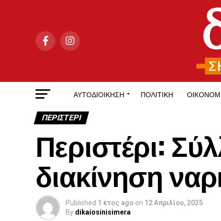
ΑΥΤΟΔΙΟΊΚΗΣΗ
ΠΟΛΙΤΙΚΉ
ΟΙΚΟΝΟΜ
ΠΕΡΙΣΤΕΡΙ
Περιστέρι: Σύ
διακίνηση να
Published
1 έτος ago
on
12 Απριλίου, 2025
By
dikaiosinisimera