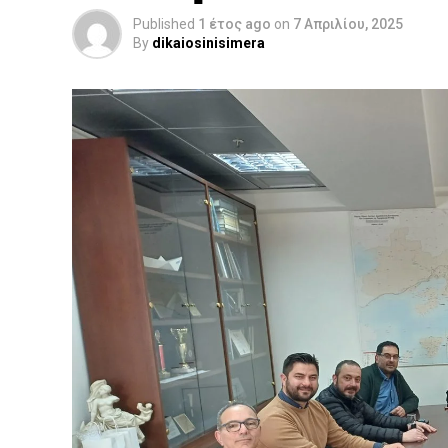
Published
1 έτος ago
on
7 Απριλίου, 2025
By
dikaiosinisimera