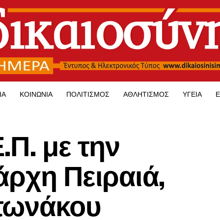
ΊΑ
ΚΟΙΝΩΝΊΑ
ΠΟΛΙΤΙΣΜΌΣ
ΑΘΛΗΤΙΣΜΌΣ
ΥΓΕΊΑ
Ε
.Π. με την
άρχη Πειραιά,
τωνάκου