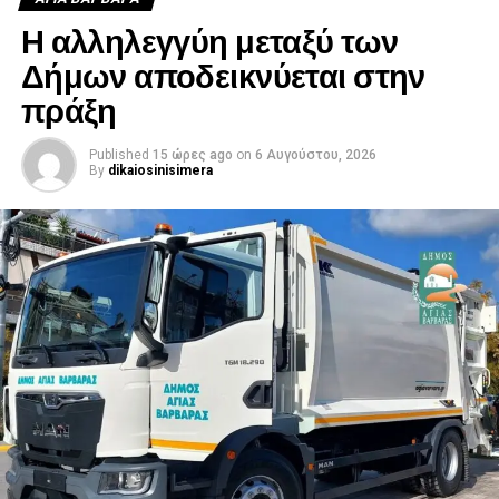
Η αλληλεγγύη μεταξύ των
Δήμων αποδεικνύεται στην
πράξη
Published
15 ώρες ago
on
6 Αυγούστου, 2026
By
dikaiosinisimera