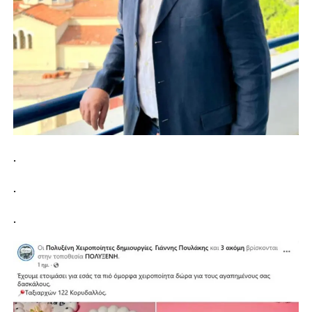
.
.
.