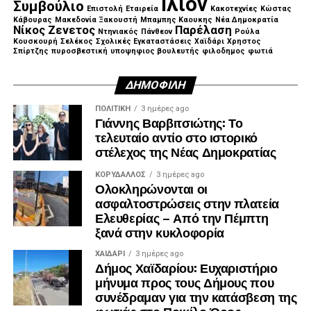
Ιλιον
Συμβούλιο
Επιστολή
Εταιρεία
Κακοτεχνίες
Κώστας
Κάβουρας
Μακεδονία Ξακουστή
Μπαμπης Καουκης
Νέα Δημοκρατία
Νίκος Ζενετος
Παρέλαση
Ντηνιακός
Πάνθεον
Ρούλα
Κουσκουρή
Σελέκος
Σχολικές Εγκαταστάσεις
Χαϊδάρι
Χρηστος
Σπίρτζης
πυροσβεστική
υποψηφιος βουλευτής
φιλοδημος
φωτιά
ΔΗΜΟΦΙΛΉ
ΠΟΛΙΤΙΚΉ
3 ημέρες ago
Γιάννης Βαρβιτσιώτης: Το
τελευταίο αντίο στο ιστορικό
στέλεχος της Νέας Δημοκρατίας
ΚΟΡΥΔΑΛΛΟΣ
3 ημέρες ago
Ολοκληρώνονται οι
ασφαλτοστρώσεις στην πλατεία
Ελευθερίας – Από την Πέμπτη
ξανά στην κυκλοφορία
ΧΑΪΔΑΡΙ
3 ημέρες ago
Δήμος Χαϊδαρίου: Ευχαριστήριο
μήνυμα προς τους Δήμους που
συνέδραμαν για την κατάσβεση της