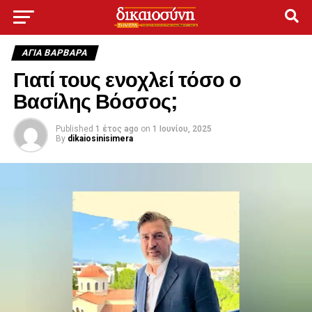
ΑΓΙΑ ΒΑΡΒΑΡΑ
Γιατί τους ενοχλεί τόσο ο
Βασίλης Βόσσος;
Published
1 έτος ago
on
1 Ιουνίου, 2025
By
dikaiosinisimera