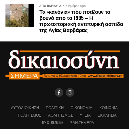
ΑΓΙΑ ΒΑΡΒΑΡΑ
3 ημέρες ago
Τα «κανόνια» που ποτίζουν το
βουνό από το 1995 – Η
πρωτοποριακή αντιπυρική ασπίδα
της Αγίας Βαρβάρας
ΑΥΤΟΔΙΟΊΚΗΣΗ
ΠΟΛΙΤΙΚΉ
ΟΙΚΟΝΟΜΊΑ
ΚΟΙΝΩΝΊΑ
ΠΟΛΙΤΙΣΜΌΣ
ΑΘΛΗΤΙΣΜΌΣ
ΥΓΕΊΑ
ΕΚΚΛΗΣΊΑ
LIVE STREAMING
ΣΑΝ ΣΉΜΕΡΑ