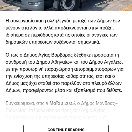
Η συνεργασία και η αλληλεγγύη μεταξύ των Δήμων δεν
μένουν στα λόγια, αλλά αποδεικνύονται στην πράξη,
ιδιαίτερα σε περιόδους κατά τις οποίες οι ανάγκες των
δημοτικών υπηρεσιών αυξάνονται σημαντικά.
Όπως ο Δήμος Αγίας Βαρβάρας δέχθηκε πρόσφατα τη
συνδρομή του Δήμου Αθηναίων και του Δήμου Αιγάλεω,
με την προσωρινή παραχώρηση απορριμματοφόρων για
την ενίσχυση της υπηρεσίας καθαριότητας, έτσι και ο
Δήμος μας έχει σταθεί στο παρελθόν στο πλευρό άλλων
Δήμων, προσφέροντας μέσα και εξοπλισμό που διέθετε.
Συγκεκριμένα, στις
9 Μαΐου 2025
, ο Δήμος Μάνδρας–
Ειδυλλίας υπέβαλε αίτημα προς τον Δήμο Αγίας
Βαρβάρας για την προσωρινή παραχώρηση ενός
απορριμματοφόρου οχήματος. Το αίτημα
CONTINUE READING
πρωτοκολλήθηκε στις
12 Μαΐου 2025
, με αριθμό