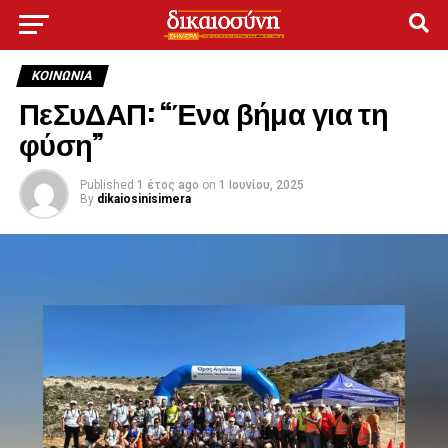
ΚΟΙΝΩΝΊΑ
ΠεΣυΔΑΠ: “Ένα βήμα για τη
φύση”
Published
1 έτος ago
on
1 Ιουνίου, 2025
By
dikaiosinisimera