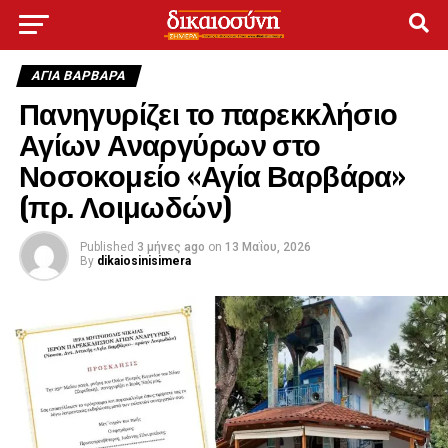
ΑΓΙΑ ΒΑΡΒΑΡΑ
Πανηγυρίζει το παρεκκλήσιο
Αγίων Αναργύρων στο
Νοσοκομείο «Αγία Βαρβάρα»
(πρ. Λοιμωδών)
Published
3 μήνες ago
on
13 Μαΐου, 2026
By
dikaiosinisimera