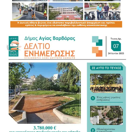
Για τον νέο Κώδικα της Αυτοδιοίκησης αναγνώρισε ως
σημαντικό βήμα τη συγκέντρωση της διάσπαρτης
νομοθεσίας σε ένα ενιαίο κείμενο, άσκησε όμως κριτική
στον τρόπο με τον οποίο διαμορφώνεται. «Η
Αυτοδιοίκηση ξέρει τι Αυτοδιοίκηση θέλει», σημείωσε,
υποστηρίζοντας ότι οι Δήμοι θα έπρεπε να έχουν πολύ