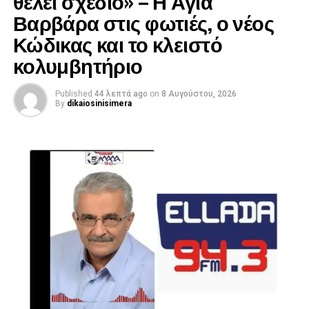
θέλει σχέδιο» – Η Αγία
Βαρβάρα στις φωτιές, ο νέος
Κώδικας και το κλειστό
κολυμβητήριο
Published
44 λεπτά ago
on
8 Αυγούστου, 2026
By
dikaiosinisimera