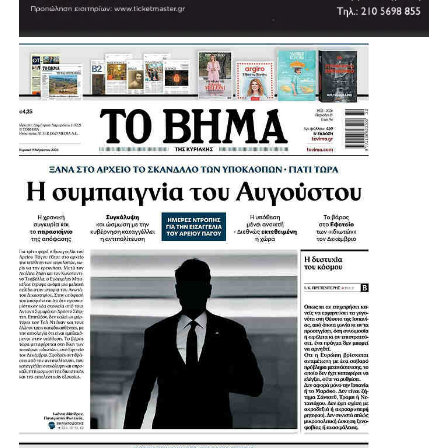
«Θέλουμε πολύ να το υποστηρίξουμε αυτό και να
δώσουμε μία διέξοδο», σημείωσε, εξηγώντας ότι σήμερα
πολλοί κάτοικοι και παιδιά της Αγίας Βαρβάρας
αναγκάζονται να χρησιμοποιούν κολυμβητήρια γειτονικών
Δήμων.
Μια παρέμβαση που έρχεται να ενισχύσει ακόμη
περισσότερο τις αθλητικές υποδομές της Αγίας Βαρβάρας
και να δώσει νέες δυνατότητες άθλησης στα παιδιά, στους
συλλόγους και συνολικά στους κατοίκους της πόλης.
Η Συνέντευξη του Δημάρχου Αγίας Βαρβάρας: