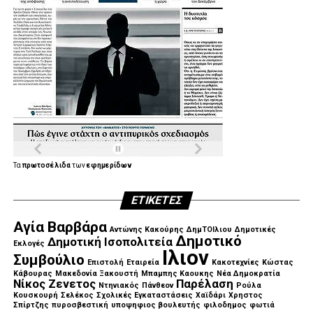
.
.
.
Τα
πρωτοσέλιδα
των
εφημερίδων
ΕΤΙΚΈΤΕΣ
.
Αγία Βαρβάρα
Αντώνης Κακούρης
ΔημΤΟΙλιου
Δημοτικές
Δημοτικό
Δημοτική Ισοπολιτεία
Εκλογές
Ιλιον
Συμβούλιο
Επιστολή
Εταιρεία
Κακοτεχνίες
Κώστας
Κάβουρας
Μακεδονία Ξακουστή
Μπαμπης Καουκης
Νέα Δημοκρατία
Νίκος Ζενετος
Παρέλαση
Ντηνιακός
Πάνθεον
Ρούλα
Κουσκουρή
Σελέκος
Σχολικές Εγκαταστάσεις
Χαϊδάρι
Χρηστος
Σπίρτζης
πυροσβεστική
υποψηφιος βουλευτής
φιλοδημος
φωτιά