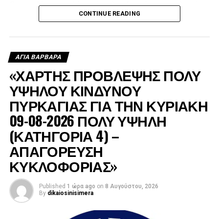
Όπως εξήγησε, ο Δήμος έστειλε υδροφόρα στις πληγείσες
CONTINUE READING
περιοχές, η οποία αρχικά χρησιμοποιήθηκε για τον
ανεφοδιασμό των δεξαμενών από τις οποίες έπαιρναν
νερό τα ελικόπτερα, ενώ μετά τη δύση του ήλιου συνέχισε
να τροφοδοτεί με νερό τα πυροσβεστικά οχήματα.
ΑΓΙΑ ΒΑΡΒΑΡΑ
«ΧΑΡΤΗΣ ΠΡΟΒΛΕΨΗΣ ΠΟΛΥ
ΥΨΗΛΟΥ ΚΙΝΔΥΝΟΥ
ΠΥΡΚΑΓΙΑΣ ΓΙΑ ΤΗΝ ΚΥΡΙΑΚΗ
09-08-2026 ΠΟΛΥ ΥΨΗΛΗ
(ΚΑΤΗΓΟΡΙΑ 4) –
ΑΠΑΓΟΡΕΥΣΗ
ΚΥΚΛΟΦΟΡΙΑΣ»
Published
1 ώρα ago
on
8 Αυγούστου, 2026
By
dikaiosinisimera