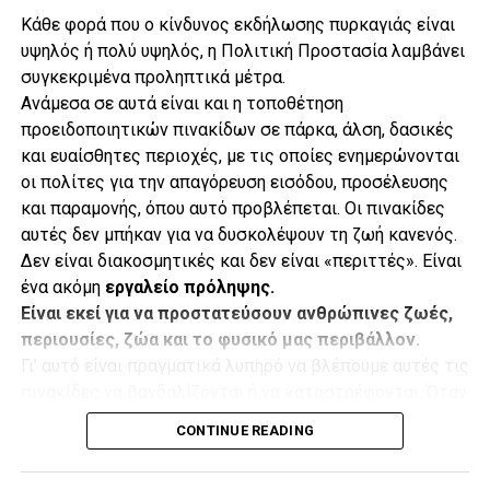
Κάθε φορά που ο κίνδυνος εκδήλωσης πυρκαγιάς είναι
υψηλός ή πολύ υψηλός, η Πολιτική Προστασία λαμβάνει
συγκεκριμένα προληπτικά μέτρα.
.
Ανάμεσα σε αυτά είναι και η τοποθέτηση
προειδοποιητικών πινακίδων σε πάρκα, άλση, δασικές
και ευαίσθητες περιοχές, με τις οποίες ενημερώνονται
οι πολίτες για την απαγόρευση εισόδου, προσέλευσης
.
και παραμονής, όπου αυτό προβλέπεται. Οι πινακίδες
αυτές δεν μπήκαν για να δυσκολέψουν τη ζωή κανενός.
Δεν είναι διακοσμητικές και δεν είναι «περιττές». Είναι
ένα ακόμη
εργαλείο πρόληψης.
.
Είναι εκεί για να προστατεύσουν ανθρώπινες ζωές,
Κάθε υδροβόλο έχει εμβέλεια περίπου 73 μέτρων, ενώ η
περιουσίες, ζώα και το φυσικό μας περιβάλλον.
γεώτρηση φτάνει σε βάθος 113 μέτρων. Παράλληλα, ο
Γι’ αυτό είναι πραγματικά λυπηρό να βλέπουμε αυτές τις
Δήμος έχει δημιουργήσει ζώνες πυρασφάλειας και
.
πινακίδες να βανδαλίζονται ή να καταστρέφονται. Όταν
διαθέτει πρόσθετα οχήματα και εναλλακτικά μέσα
καταστρέφουμε μια προειδοποίηση κινδύνου, στην
υποστήριξης και πυρόσβεσης.
CONTINUE READING
ουσία αφαιρούμε ένα μικρό αλλά σημαντικό κομμάτι
από την αλυσίδα προστασίας.
«Έπρεπε να το κάνουμε και το κάναμε. Αν θα χρειαστεί να