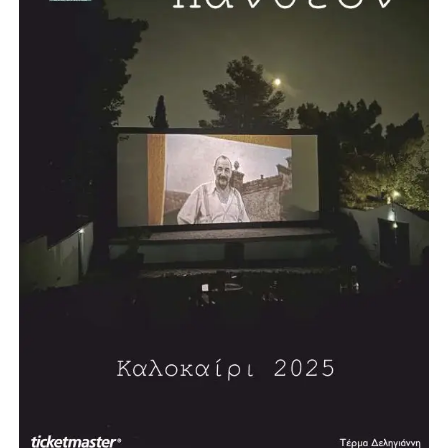
Βαρβάρα, με πισίνα μήκους 25 μέτρων. Το έργο, όπως
ανέφερε, προωθείται σε συνεργασία με την Περιφέρεια και
πρόκειται να κατασκευαστεί σε χώρο χαρακτηρισμένο για
αθλητικές εγκαταστάσεις.
Σύμφωνα με τον σχεδιασμό, η διαδικασία δημοπράτησης
αναμένεται να ξεκινήσει μέσα στη χρονιά, με τον δήμαρχο
να εκφράζει την εκτίμηση ότι σε περίπου δύο χρόνια η
πόλη θα διαθέτει ένα σύγχρονο κλειστό κολυμβητήριο.