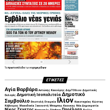
Τα
πρωτοσέλιδα
των
εφημερίδων
ΕΤΙΚΈΤΕΣ
Αγία Βαρβάρα
Αντώνης Κακούρης
ΔημΤΟΙλιου
Δημοτικές
Δημοτικό
Δημοτική Ισοπολιτεία
Εκλογές
Ιλιον
Συμβούλιο
Επιστολή
Εταιρεία
Κακοτεχνίες
Κώστας
Κάβουρας
Μακεδονία Ξακουστή
Μπαμπης Καουκης
Νέα Δημοκρατία
Νίκος Ζενετος
Παρέλαση
Ντηνιακός
Πάνθεον
Ρούλα