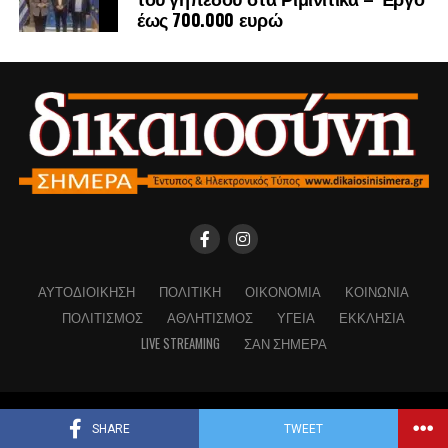
έως 700.000 ευρώ
ΑΥΤΟΔΙΟΊΚΗΣΗ
ΠΟΛΙΤΙΚΉ
ΟΙΚΟΝΟΜΊΑ
ΚΟΙΝΩΝΊΑ
ΠΟΛΙΤΙΣΜΌΣ
ΑΘΛΗΤΙΣΜΌΣ
ΥΓΕΊΑ
ΕΚΚΛΗΣΊΑ
LIVE STREAMING
ΣΑΝ ΣΉΜΕΡΑ
Copyright © Dikaiosinisimera.gr 2026
SHARE
TWEET