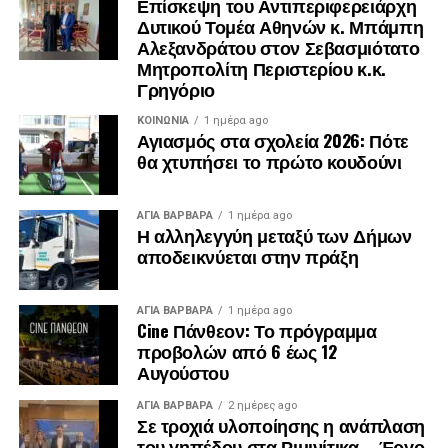
Επίσκεψη του Αντιπεριφερειάρχη
Δυτικού Τομέα Αθηνών κ. Μπάμπη
Αλεξανδράτου στον Σεβασμιότατο
Μητροπολίτη Περιστερίου κ.κ.
Γρηγόριο
ΚΟΙΝΩΝΊΑ
1 ημέρα ago
Αγιασμός στα σχολεία 2026: Πότε
θα χτυπήσει το πρώτο κουδούνι
.
ΑΓΙΑ ΒΑΡΒΑΡΑ
1 ημέρα ago
.
Η αλληλεγγύη μεταξύ των Δήμων
.
αποδεικνύεται στην πράξη
ΑΓΙΑ ΒΑΡΒΑΡΑ
1 ημέρα ago
Cine Πάνθεον: Το πρόγραμμα
προβολών από 6 έως 12
Αυγούστου
ΑΓΙΑ ΒΑΡΒΑΡΑ
2 ημέρες ago
Σε τροχιά υλοποίησης η ανάπλαση
του γηπέδου στα Ριμινίτικα – Έργο