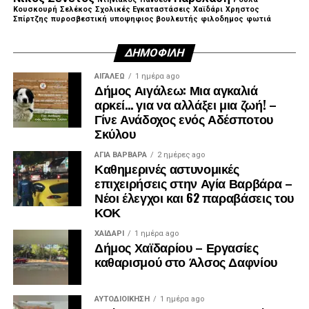
Κουσκουρή
Σελέκος
Σχολικές Εγκαταστάσεις
Χαϊδάρι
Χρηστος
Σπίρτζης
πυροσβεστική
υποψηφιος βουλευτής
φιλοδημος
φωτιά
ΔΗΜΟΦΙΛΉ
ΑΙΓΑΛΕΩ
1 ημέρα ago
Δήμος Αιγάλεω: Μια αγκαλιά
αρκεί… για να αλλάξει μια ζωή! –
Γίνε Ανάδοχος ενός Αδέσποτου
Σκύλου
ΑΓΙΑ ΒΑΡΒΑΡΑ
2 ημέρες ago
Καθημερινές αστυνομικές
επιχειρήσεις στην Αγία Βαρβάρα –
Νέοι έλεγχοι και 62 παραβάσεις του
ΚΟΚ
ΧΑΪΔΑΡΙ
1 ημέρα ago
Δήμος Χαϊδαρίου – Εργασίες
καθαρισμού στο Άλσος Δαφνίου
ΑΥΤΟΔΙΟΊΚΗΣΗ
1 ημέρα ago