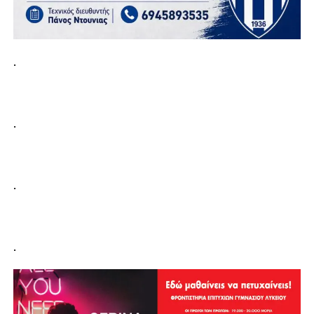
.
.
.
.