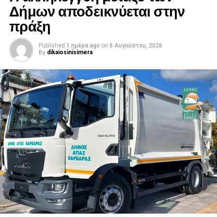
Δήμων αποδεικνύεται στην
πράξη
Published
1 ημέρα ago
on
6 Αυγούστου, 2026
By
dikaiosinisimera