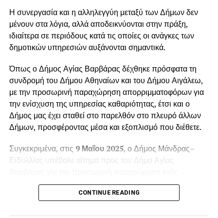
Η συνεργασία και η αλληλεγγύη μεταξύ των Δήμων δεν
μένουν στα λόγια, αλλά αποδεικνύονται στην πράξη,
ιδιαίτερα σε περιόδους κατά τις οποίες οι ανάγκες των
δημοτικών υπηρεσιών αυξάνονται σημαντικά.
Όπως ο Δήμος Αγίας Βαρβάρας δέχθηκε πρόσφατα τη
συνδρομή του Δήμου Αθηναίων και του Δήμου Αιγάλεω,
με την προσωρινή παραχώρηση απορριμματοφόρων για
την ενίσχυση της υπηρεσίας καθαριότητας, έτσι και ο
Δήμος μας έχει σταθεί στο παρελθόν στο πλευρό άλλων
Δήμων, προσφέροντας μέσα και εξοπλισμό που διέθετε.
Συγκεκριμένα, στις
9 Μαΐου 2025
, ο Δήμος Μάνδρας–
Ειδυλλίας υπέβαλε αίτημα προς τον Δήμο Αγίας
Βαρβάρας για την προσωρινή παραχώρηση ενός
απορριμματοφόρου οχήματος. Το αίτημα
CONTINUE READING
πρωτοκολλήθηκε στις
12 Μαΐου 2025
, με αριθμό
πρωτοκόλλου
6988
, και αφορούσε την κάλυψη των