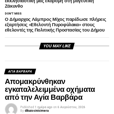
εκκλησιαστική μας εκδρομή στη μαγευτική
Ζάκυνθο
DON'T MISS
Ο Δήμαρχος Λάμπρος Μίχος παρέδωσε πλήρεις
εξαρτήσεις «Εθελοντή Πυροφύλακα» στους
εθελοντές της Πολιτικής Προστασίας του Δήμου
YOU MAY LIKE
ΑΓΙΑ ΒΑΡΒΑΡΑ
Απομακρύνθηκαν
εγκαταλελειμμένα οχήματα
από την Αγία Βαρβάρα
Published
1 ημέρα ago
on
6 Αυγούστου, 2026
By
dikaiosinisimera