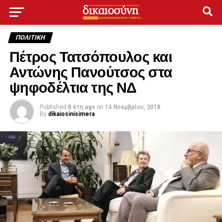
ΠΟΛΙΤΙΚΉ
Πέτρος Τατσόπουλος και
Αντώνης Πανούτσος στα
ψηφοδέλτια της ΝΔ
Published
8 έτη ago
on
14 Νοεμβρίου, 2018
By
dikaiosinisimera