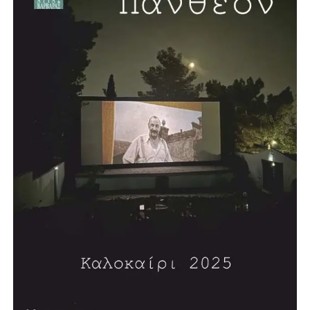
(1998), «Η Βουλευτική Ασυλία» (2000), «Οι Τρεις Απειλές
του Αιώνα» (2002), «Πολιτι(στι)κή φωτογραμμετρία»
(2005), «Η Μεταναστευτική Πολιτική της Ευρώπης»
(2006), «Η Αναγκαία Αναθεώρηση» (2006), «Τυφλοί
στρατοί-Η Δύση και η Απειλή του Ισλαμικού
Φονταμενταλισμού» (2008), «Αναζητώντας την Τέχνη»
(2008)και τη δίγλωσση έκδοση «5 Χρόνια στο Ευρωπαϊκό
Κοινοβούλιο 2004-2009» (2009). Έχει γράψει πολλά
άρθρα πολιτικού και κοινωνικού περιεχομένου.
Επισκέφθηκε, επίσημα προσκεκλημένος, την Αγγλία, τη
Δυτική Γερμανία και τις ΗΠΑ.
Τιμήθηκε από τον τότε Πρόεδρο της Δημοκρατίας Κάρολο
Παπούλια με τον Μεγαλόσταυρο του Τάγματος του
Φοίνικος, λόγω της μακράς πολιτικής του δράσης, καθώς
και με άλλα ανώτερα παράσημα διαφόρων κρατών.