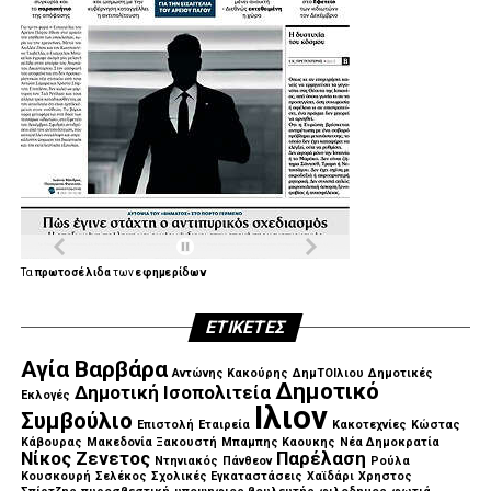
Τα
πρωτοσέλιδα
των
εφημερίδων
ΕΤΙΚΈΤΕΣ
Αγία Βαρβάρα
Αντώνης Κακούρης
ΔημΤΟΙλιου
Δημοτικές
Δημοτικό
Δημοτική Ισοπολιτεία
Εκλογές
Ιλιον
Συμβούλιο
Επιστολή
Εταιρεία
Κακοτεχνίες
Κώστας
Κάβουρας
Μακεδονία Ξακουστή
Μπαμπης Καουκης
Νέα Δημοκρατία
Νίκος Ζενετος
Παρέλαση
Ντηνιακός
Πάνθεον
Ρούλα
Κουσκουρή
Σελέκος
Σχολικές Εγκαταστάσεις
Χαϊδάρι
Χρηστος