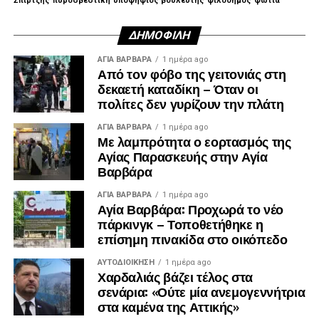
Σπίρτζης
πυροσβεστική
υποψηφιος βουλευτής
φιλοδημος
φωτιά
ΔΗΜΟΦΙΛΉ
ΑΓΙΑ ΒΑΡΒΑΡΑ
1 ημέρα ago
Από τον φόβο της γειτονιάς στη
δεκαετή καταδίκη – Όταν οι
πολίτες δεν γυρίζουν την πλάτη
ΑΓΙΑ ΒΑΡΒΑΡΑ
1 ημέρα ago
Με λαμπρότητα ο εορτασμός της
Αγίας Παρασκευής στην Αγία
Βαρβάρα
ΑΓΙΑ ΒΑΡΒΑΡΑ
1 ημέρα ago
Αγία Βαρβάρα: Προχωρά το νέο
πάρκινγκ – Τοποθετήθηκε η
επίσημη πινακίδα στο οικόπεδο
Λίγα λεπτά αργότερα, έφτασε και ο πρώην
πρωθυπουργός, Αντώνης Σαμαράς, ο οποίος αφού
ΑΥΤΟΔΙΟΊΚΗΣΗ
1 ημέρα ago
Χαρδαλιάς βάζει τέλος στα
συλλυπήθηκε την οικογένεια, αποχώρησε.
σενάρια: «Ούτε μία ανεμογεννήτρια
στα καμένα της Αττικής»