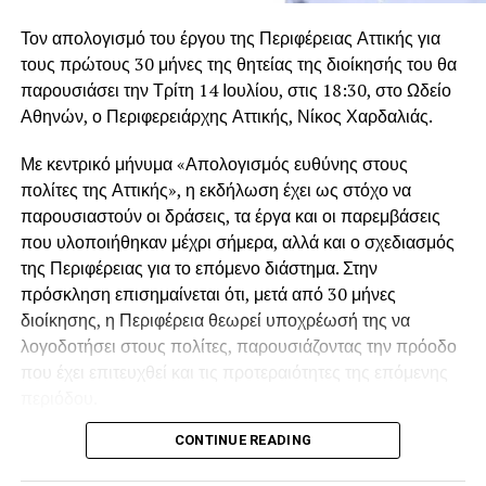
Βαρβιτσιώτης.
γνώρισε το μακρινό 1967 στη Βουλιαγμένη και έζησαν
Τον απολογισμό του έργου της Περιφέρειας Αττικής για
μαζί για πέντε δεκαετίες, μέχρι την εκδημία της το 2015.
Σπαρακτικός ήταν και ο επικήδειος των εγγονών του, που
τους πρώτους 30 μήνες της θητείας της διοίκησής του θα
μοιράστηκαν ιστορίες βαθιά συγκινημένες, μη μπορώντας
παρουσιάσει την Τρίτη 14 Ιουλίου, στις 18:30, στο Ωδείο
Κατά διαβολική σύμπτωση, ο Γιάννης Βαρβιτσιώτης
είχε
να τον εκφωνήσουν από τα δάκρυα.
Αθηνών, ο Περιφερειάρχης Αττικής, Νίκος Χαρδαλιάς.
σήμερα τα γενέθλια του,
καθώς είχε γεννηθεί σαν
σήμερα πριν από 93 χρόνια, το μακρινό 1933. Μοίραζε τον
Η ταφή πραγματοποιείται στο Α΄ Νεκροταφείο Αθηνών.
Με κεντρικό μήνυμα «Απολογισμός ευθύνης στους
χρόνο του μεταξύ του αγαπημένου του Μυστρά και του
πολίτες της Αττικής», η εκδήλωση έχει ως στόχο να
σπιτιού του στη Φιλοθέη, όπου βρισκόταν την τελευταία
παρουσιαστούν οι δράσεις, τα έργα και οι παρεμβάσεις
περίοδο λόγω των προβλημάτων υγείας που
που υλοποιήθηκαν μέχρι σήμερα, αλλά και ο σχεδιασμός
αντιμετώπιζε.
της Περιφέρειας για το επόμενο διάστημα. Στην
πρόσκληση επισημαίνεται ότι, μετά από 30 μήνες
Ποιος ήταν ο Γιάννης Βαρβιτσιώτης
διοίκησης, η Περιφέρεια θεωρεί υποχρέωσή της να
Ο Ιωάννης Βαρβιτσιώτης γεννήθηκε στην Αθήνα στις 2
λογοδοτήσει στους πολίτες, παρουσιάζοντας την πρόοδο
Αυγούστου του 1933. Ήταν νομικός και πολιτικός που
που έχει επιτευχθεί και τις προτεραιότητες της επόμενης
διετέλεσε επί σειρά ετών βουλευτής της ΕΡΕ και της Νέας
περιόδου.
Δημοκρατίας, υπουργός, ευρωβουλευτής και
CONTINUE READING
Παράλληλα, γίνεται αναφορά στις «300+1 δεσμεύσεις» της
αντιπρόεδρος της Νέας Δημοκρατίας (1993 – 1997).
διοίκησης και στη μέχρι σήμερα πορεία υλοποίησής τους.