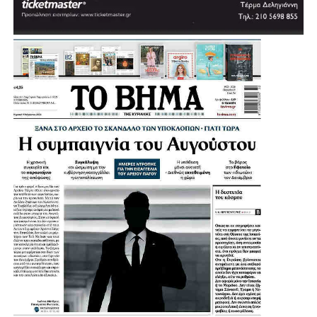
Πηγή: protothema
.
.
.
.
Λίγο μετά τις 11:30 στη Μητρόπολη έφτασε ο πρώην
υπουργός και πρώην πρόεδρος του ΠΑΣΟΚ, Ευάγγελος
Βενιζέλος, ο δήμαρχος Αθηναίων, Χάρης Δούκας αλλά και
ο πρώην πρόεδρος της Δημοκρατίας Προκόπης
Παυλόπουλος.