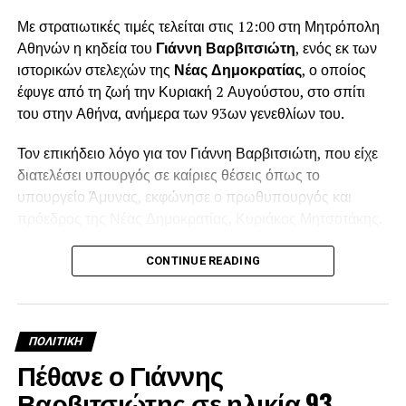
Με στρατιωτικές τιμές τελείται στις 12:00 στη Μητρόπολη
Αθηνών η κηδεία του
Γιάννη Βαρβιτσιώτη
, ενός εκ των
ιστορικών στελεχών της
Νέας Δημοκρατίας
, ο οποίος
έφυγε από τη ζωή την Κυριακή 2 Αυγούστου, στο σπίτι
του στην Αθήνα, ανήμερα των 93ων γενεθλίων του.
Τον επικήδειο λόγο για τον Γιάννη Βαρβιτσιώτη, που είχε
διατελέσει υπουργός σε καίριες θέσεις όπως το
υπουργείο Άμυνας, εκφώνησε ο πρωθυπουργός και
πρόεδρος της Νέας Δημοκρατίας, Κυριάκος Μητσοτάκης.
Λίγο πριν τη μία το μεσημέρι, ολοκληρώθηκε η εξόδιος
CONTINUE READING
ακολουθία και στο βήμα ανέβηκε ο πρωθυπουργός
Κυριάκος Μητσοτάκης για να εκφωνήσει τον επικήδειο
λόγο, σε πολύ συγκινητικό κλίμα.
ΠΟΛΙΤΙΚΉ
Μεταξύ άλλων ο Κυριάκος Μητσοτάκης, είπε: «Ο Γιάννης
Πέθανε ο Γιάννης
Βαρβιτσιώτης ήταν φτιαγμένος από εκείνο το σπάνιο
Βαρβιτσιώτης σε ηλικία 93