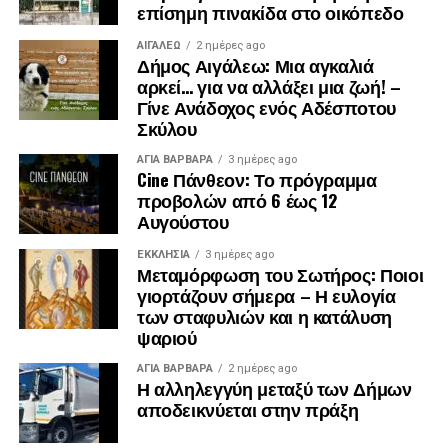
επίσημη πινακίδα στο οικόπεδο
ΑΙΓΑΛΕΩ
2 ημέρες ago
Δήμος Αιγάλεω: Μια αγκαλιά
αρκεί… για να αλλάξει μια ζωή! –
Γίνε Ανάδοχος ενός Αδέσποτου
Σκύλου
ΑΓΙΑ ΒΑΡΒΑΡΑ
3 ημέρες ago
Cine Πάνθεον: Το πρόγραμμα
προβολών από 6 έως 12
Αυγούστου
ΕΚΚΛΗΣΊΑ
3 ημέρες ago
Μεταμόρφωση του Σωτήρος: Ποιοι
γιορτάζουν σήμερα – Η ευλογία
των σταφυλιών και η κατάλυση
ψαριού
ΑΓΙΑ ΒΑΡΒΑΡΑ
2 ημέρες ago
Η αλληλεγγύη μεταξύ των Δήμων
αποδεικνύεται στην πράξη