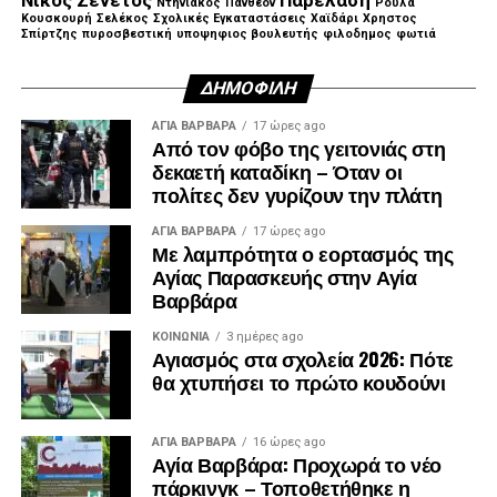
Ντηνιακός
Πάνθεον
Ρούλα
Κουσκουρή
Σελέκος
Σχολικές Εγκαταστάσεις
Χαϊδάρι
Χρηστος
Σπίρτζης
πυροσβεστική
υποψηφιος βουλευτής
φιλοδημος
φωτιά
ΔΗΜΟΦΙΛΉ
ΑΓΙΑ ΒΑΡΒΑΡΑ
17 ώρες ago
Από τον φόβο της γειτονιάς στη
δεκαετή καταδίκη – Όταν οι
πολίτες δεν γυρίζουν την πλάτη
ΑΓΙΑ ΒΑΡΒΑΡΑ
17 ώρες ago
Με λαμπρότητα ο εορτασμός της
Αγίας Παρασκευής στην Αγία
Βαρβάρα
ΚΟΙΝΩΝΊΑ
3 ημέρες ago
Αγιασμός στα σχολεία 2026: Πότε
θα χτυπήσει το πρώτο κουδούνι
Λίγα λεπτά αργότερα, έφτασε και ο πρώην
πρωθυπουργός, Αντώνης Σαμαράς, ο οποίος αφού
ΑΓΙΑ ΒΑΡΒΑΡΑ
16 ώρες ago
Αγία Βαρβάρα: Προχωρά το νέο
συλλυπήθηκε την οικογένεια, αποχώρησε.
πάρκινγκ – Τοποθετήθηκε η