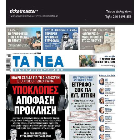
Πηγή: protothema
.
.
.
.
Λίγο μετά τις 11:30 στη Μητρόπολη έφτασε ο πρώην
υπουργός και πρώην πρόεδρος του ΠΑΣΟΚ, Ευάγγελος
Βενιζέλος, ο δήμαρχος Αθηναίων, Χάρης Δούκας αλλά και
ο πρώην πρόεδρος της Δημοκρατίας Προκόπης