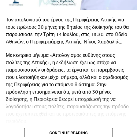
επιτεύγματα της σχέσης ζωής που είχε ο Ιωάννης
ιστορία…», είπε ακόμη με λυγμούς ο γιος του, Μιλτιάδης
Βαρβιτσιώτης με τη
Σόφη Λαναρά
, τη γυναίκα που
Βαρβιτσιώτης.
γνώρισε το μακρινό 1967 στη Βουλιαγμένη και έζησαν
Τον απολογισμό του έργου της Περιφέρειας Αττικής για
μαζί για πέντε δεκαετίες, μέχρι την εκδημία της το 2015.
Σπαρακτικός ήταν και ο επικήδειος των εγγονών του, που
τους πρώτους 30 μήνες της θητείας της διοίκησής του θα
μοιράστηκαν ιστορίες βαθιά συγκινημένες, μη μπορώντας
παρουσιάσει την Τρίτη 14 Ιουλίου, στις 18:30, στο Ωδείο
Κατά διαβολική σύμπτωση, ο Γιάννης Βαρβιτσιώτης
είχε
να τον εκφωνήσουν από τα δάκρυα.
Αθηνών, ο Περιφερειάρχης Αττικής, Νίκος Χαρδαλιάς.
σήμερα τα γενέθλια του,
καθώς είχε γεννηθεί σαν
σήμερα πριν από 93 χρόνια, το μακρινό 1933. Μοίραζε τον
Η ταφή πραγματοποιείται στο Α΄ Νεκροταφείο Αθηνών.
Με κεντρικό μήνυμα «Απολογισμός ευθύνης στους
χρόνο του μεταξύ του αγαπημένου του Μυστρά και του
πολίτες της Αττικής», η εκδήλωση έχει ως στόχο να
σπιτιού του στη Φιλοθέη, όπου βρισκόταν την τελευταία
παρουσιαστούν οι δράσεις, τα έργα και οι παρεμβάσεις
περίοδο λόγω των προβλημάτων υγείας που
που υλοποιήθηκαν μέχρι σήμερα, αλλά και ο σχεδιασμός
αντιμετώπιζε.
της Περιφέρειας για το επόμενο διάστημα. Στην
πρόσκληση επισημαίνεται ότι, μετά από 30 μήνες
Ποιος ήταν ο Γιάννης Βαρβιτσιώτης
διοίκησης, η Περιφέρεια θεωρεί υποχρέωσή της να
Ο Ιωάννης Βαρβιτσιώτης γεννήθηκε στην Αθήνα στις 2
λογοδοτήσει στους πολίτες, παρουσιάζοντας την πρόοδο
Αυγούστου του 1933. Ήταν νομικός και πολιτικός που
που έχει επιτευχθεί και τις προτεραιότητες της επόμενης
διετέλεσε επί σειρά ετών βουλευτής της ΕΡΕ και της Νέας
περιόδου.
Δημοκρατίας, υπουργός, ευρωβουλευτής και
CONTINUE READING
Παράλληλα, γίνεται αναφορά στις «300+1 δεσμεύσεις» της
αντιπρόεδρος της Νέας Δημοκρατίας (1993 – 1997).