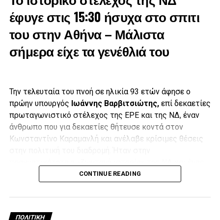
έφυγε στις 15:30 ήσυχα στο σπιτι
του στην Αθήνα – Μάλιστα
σήμερα είχε τα γενέθλιά του
Την τελευταία του πνοή σε ηλικία 93 ετών άφησε ο
πρώην υπουργός
Ιωάννης Βαρβιτσιώτης,
επί δεκαετίες
πρωταγωνιστικό στέλεχος της ΕΡΕ και της ΝΔ, έναν
άνθρωπο που για δεκαετίες θήτευσε κοντά στον
Κωνσταντίνο Καραμανλή και ανέλαβε κρίσιμες θέσεις
στην πολιτική του διαδρομή. Ήταν στην
πραγματικότητα η «ζωντανή ιστορία» της ΝΔ και ένας
Έπειτα, με δάκρυα στα μάτια και λυγίζοντας πολλές φορές
από τους ελάχιστους εν ζωή προδικτατορικούς
CONTINUE READING
από τη συγκίνηση,
ο γιος του Μιλτιάδης Βαρβιτσιώτης
,
βουλευτές.
εκφώνησε επικήδειο, στον οποίο τόνισε μεταξύ άλλων ότι
«ήσουν παρών όχι στα καθημερινά, αλλά στα σημαντικά»,
Ο Ιωάννης Βαρβιτσιώτης είχε ταλαιπωρηθεί τα τελευταία
ενώ τόνισε ότι οι περισσότεροι τον αποχαιρετούν όχι μόνο
ΠΟΛΙΤΙΚΉ
χρόνια από αρκετά προβλήματα υγείας που είχαν