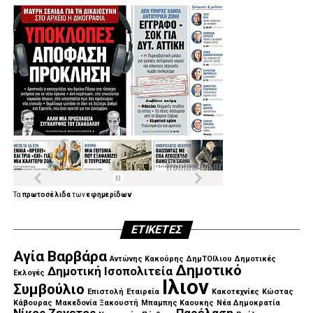
Τα
πρωτοσέλιδα
των
εφημερίδων
ΕΤΙΚΈΤΕΣ
Αγία Βαρβάρα
Αντώνης Κακούρης
ΔημΤΟΙλιου
Δημοτικές
Δημοτικό
Δημοτική Ισοπολιτεία
Εκλογές
Ιλιον
Συμβούλιο
Επιστολή
Εταιρεία
Κακοτεχνίες
Κώστας
Κάβουρας
Μακεδονία Ξακουστή
Μπαμπης Καουκης
Νέα Δημοκρατία
Νίκος Ζενετος
Παρέλαση