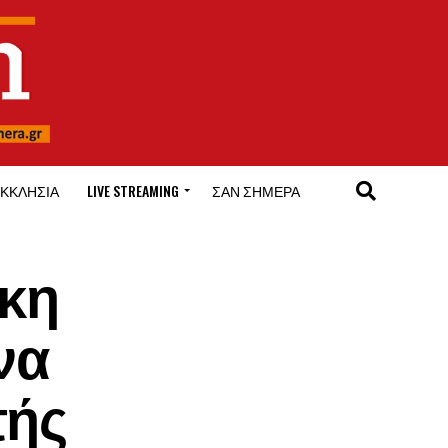
ΚΚΛΗΣΊΑ
LIVE STREAMING
ΣΑΝ ΣΉΜΕΡΑ
κη
να
τής