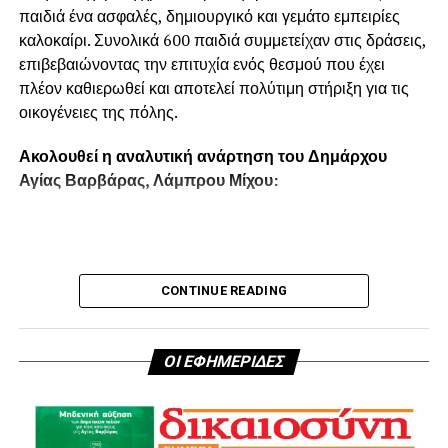
παιδιά ένα ασφαλές, δημιουργικό και γεμάτο εμπειρίες
αρχή για το κέντρο της Αγίας Βαρβάρας, με στόχο τη
καλοκαίρι. Συνολικά 600 παιδιά συμμετείχαν στις δράσεις,
βελτίωση της λειτουργικότητας της πόλης και την
επιβεβαιώνοντας την επιτυχία ενός θεσμού που έχει
αναβάθμιση της ποιότητας ζωής των κατοίκων.
πλέον καθιερωθεί και αποτελεί πολύτιμη στήριξη για τις
Η Ανάρτηση του Δημάρχου Αγίας Βαρβάρας Λ.
οικογένειες της πόλης.
Μίχου:
Ακολουθεί η αναλυτική ανάρτηση του Δημάρχου
Αγίας Βαρβάρας, Λάμπρου Μίχου:
CONTINUE READING
ΟΙ ΕΦΗΜΕΡΙΔΕΣ