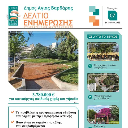
.
.
.
.
.
.
.
.