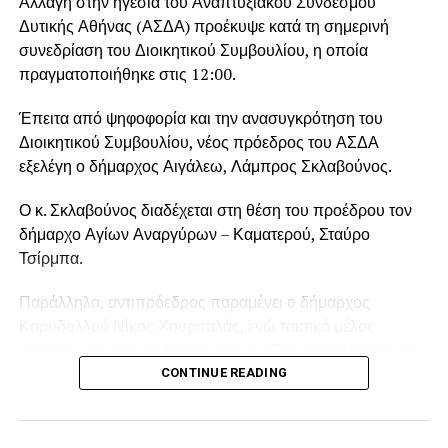
Αλλαγή στην ηγεσία του Αναπτυξιακού Συνδέσμου
Δυτικής Αθήνας (ΑΣΔΑ) προέκυψε κατά τη σημερινή
συνεδρίαση του Διοικητικού Συμβουλίου, η οποία
πραγματοποιήθηκε στις 12:00.
Έπειτα από ψηφοφορία και την ανασυγκρότηση του
Διοικητικού Συμβουλίου, νέος πρόεδρος του ΑΣΔΑ
εξελέγη ο δήμαρχος Αιγάλεω, Λάμπρος Σκλαβούνος.
Ο κ. Σκλαβούνος διαδέχεται στη θέση του προέδρου τον
δήμαρχο Αγίων Αναργύρων – Καματερού, Σταύρο
Τσίρμπα.
Παράλληλα, αντιπρόεδρος παραμένει ο δήμαρχος
Κορυδαλλού Νίκος Χουρσαλάς, ενώ τακτικό μέλος
εξελέγη ο δήμαρχος Πετρούπολης, Ευάγγελος Σίμος και
αναπληρωματικό μέλος ο αντιδήμαρχος Δήμου Φυλής
CONTINUE READING
Ιωάννης Μαυροειδάκος.
Η νέα σύνθεση της διοίκησης καλείται να συνεχίσει τον