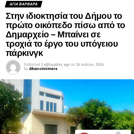
ΑΓΙΑ ΒΑΡΒΑΡΑ
σχεδιασμό και την υλοποίηση των δράσεων του ΑΣΔΑ για
Στην ιδιοκτησία του Δήμου το
τους δήμους της Δυτικής Αθήνας, με έμφαση στη
διεκδίκηση χρηματοδοτήσεων και στην προώθηση κοινών
πρώτο οικόπεδο πίσω από το
αναπτυξιακών και περιβαλλοντικών παρεμβάσεων.
Δημαρχείο – Μπαίνει σε
τροχιά το έργο του υπόγειου
.
πάρκινγκ
.
Published
2 εβδομάδες ago
on
26 Ιουλίου, 2026
.
By
dikaiosinisimera