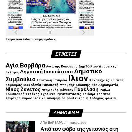
Τα
πρωτοσέλιδα
των
εφημερίδων
ΕΤΙΚΈΤΕΣ
Αγία Βαρβάρα
Αντώνης Κακούρης
ΔημΤΟΙλιου
Δημοτικές
Δημοτικό
Δημοτική Ισοπολιτεία
Εκλογές
Ιλιον
Συμβούλιο
Επιστολή
Εταιρεία
Κακοτεχνίες
Κώστας
Κάβουρας
Μακεδονία Ξακουστή
Μπαμπης Καουκης
Νέα Δημοκρατία
Νίκος Ζενετος
Παρέλαση
Ντηνιακός
Πάνθεον
Ρούλα
Κουσκουρή
Σελέκος
Σχολικές Εγκαταστάσεις
Χαϊδάρι
Χρηστος
Σπίρτζης
πυροσβεστική
υποψηφιος βουλευτής
φιλοδημος
φωτιά
ΔΗΜΟΦΙΛΉ
ΑΓΙΑ ΒΑΡΒΑΡΑ
1 ημέρα ago
Από τον φόβο της γειτονιάς στη