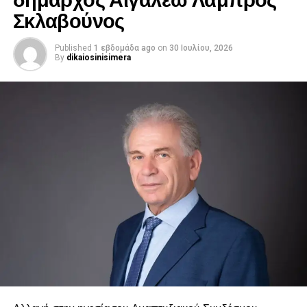
Σκλαβούνος
Published
1 εβδομάδα ago
on
30 Ιουλίου, 2026
By
dikaiosinisimera