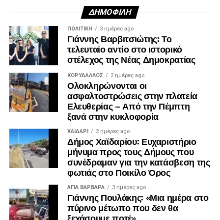
ΔΗΜΟΦΙΛΉ
ΠΟΛΙΤΙΚΉ
3 ημέρες ago
Γιάννης Βαρβιτσιώτης: Το
τελευταίο αντίο στο ιστορικό
στέλεχος της Νέας Δημοκρατίας
ΚΟΡΥΔΑΛΛΟΣ
2 ημέρες ago
Ολοκληρώνονται οι
ασφαλτοστρώσεις στην πλατεία
Ελευθερίας – Από την Πέμπτη
ξανά στην κυκλοφορία
ΧΑΪΔΑΡΙ
2 ημέρες ago
Δήμος Χαϊδαρίου: Ευχαριστήριο
μήνυμα προς τους Δήμους που
συνέδραμαν για την κατάσβεση της
φωτιάς στο Ποικίλο Όρος
ΑΓΙΑ ΒΑΡΒΑΡΑ
3 ημέρες ago
Γιάννης Πουλάκης: «Μια ημέρα στο
πύρινο μέτωπο που δεν θα
ξεχάσουμε ποτέ»