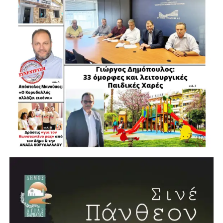
.
.
.
.
.