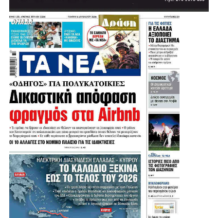
.
.
.
.