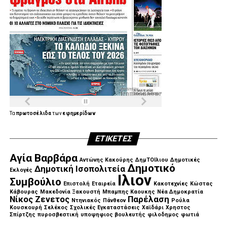
Τα
πρωτοσέλιδα
των
εφημερίδων
ΕΤΙΚΈΤΕΣ
Αγία Βαρβάρα
Αντώνης Κακούρης
ΔημΤΟΙλιου
Δημοτικές
Δημοτικό
Δημοτική Ισοπολιτεία
Εκλογές
Ιλιον
Συμβούλιο
Επιστολή
Εταιρεία
Κακοτεχνίες
Κώστας
Κάβουρας
Μακεδονία Ξακουστή
Μπαμπης Καουκης
Νέα Δημοκρατία
Νίκος Ζενετος
Παρέλαση
Ντηνιακός
Πάνθεον
Ρούλα
Κουσκουρή
Σελέκος
Σχολικές Εγκαταστάσεις
Χαϊδάρι
Χρηστος
Σπίρτζης
πυροσβεστική
υποψηφιος βουλευτής
φιλοδημος
φωτιά