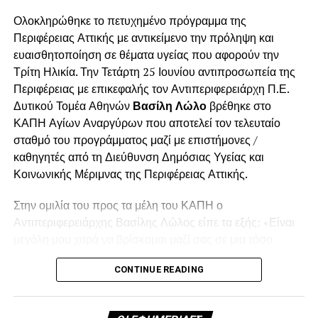
Ολοκληρώθηκε το πετυχημένο πρόγραμμα της
Περιφέρειας Αττικής με αντικείμενο την πρόληψη και
ευαισθητοποίηση σε θέματα υγείας που αφορούν την
Τρίτη Ηλικία. Την Τετάρτη 25 Ιουνίου αντιπροσωπεία της
Περιφέρειας με επικεφαλής τον Αντιπεριφερειάρχη Π.Ε.
Δυτικού Τομέα Αθηνών
Βασίλη Λώλο
βρέθηκε στο
ΚΑΠΗ Αγίων Αναργύρων που αποτελεί τον τελευταίο
σταθμό του προγράμματος μαζί με επιστήμονες /
καθηγητές από τη Διεύθυνση Δημόσιας Υγείας και
Κοινωνικής Μέριμνας της Περιφέρειας Αττικής.
Στην ομιλία του προς τα μέλη του ΚΑΠΗ ο
Αντιπεριφερειάρχης Βασίλης Λώλος είπε τα εξής: «Είναι
μεγάλη μου χαρά να βρίσκομαι μαζί σας σε μια τόσο
σημαντική δράση που υλοποιεί η Περιφερειακή Ενότητα
CONTINUE READING
του Δυτικού Τομέα Αθηνών σε συνεργασία με τον Δήμο
Αγίων Αναργύρων/Καματερού και προσωπικά τον
Δήμαρχο κ. Σταύρο Τσίρμπα τον οποίο ευχαριστώ θερμά.