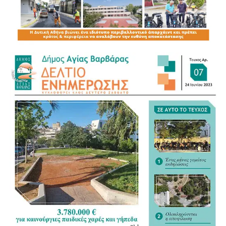
Περιφερειάρχη μας κ.
Νίκου Χαρδαλιά
βρίσκεται διαρκώς
δίπλα στις τοπικές κοινωνίες υλοποιώντας προγράμματα
που ενισχύουν την
πρόληψη και τη φροντίδα της υγείας. Θα συνεχίσουμε να
εργαζόμαστε με συνέπια ώστε κανείς να μην νιώθει μόνος.
Γιατί η ποιότητα ζωής στην Τρίτη Ηλικία είναι δείκτης του
πολιτισμού μας. Όλοι μας γνωρίζουμε πως η ενημέρωση
σώζει ζωές και η πρόληψη είναι η καλύτερη θεραπεία».
Ο ΑΝΤΙΠΕΡΙΦΕΡΕΙΑΡΧΗΣ
Π.Ε. ΔΥΤΙΚΟΥ ΤΟΜΕΑ ΑΘΗΝΩΝ
ΛΩΛΟΣ ΒΑΣΙΛΕΙΟΣ