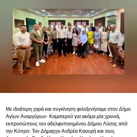
Από έρευνες που πραγματοποιήθηκαν στα
παραπάνω διαμερίσματα, βρέθηκαν μεταξύ άλλων
και κατασχέθηκαν:
πλήρης εξοπλισμός εργαστηρίου υδροπονικής
καλλιέργειας κάνναβης,
-62,28- γραμμ. κοκαΐνης,
-10,43- γραμμ. κάνναβης,
ηλεκτρονική ζυγαριά ακριβείας,
-3- τρίφτες,
Με ιδιαίτερη χαρά και συγκίνηση φιλοξενήσαμε στον Δήμο
σιδερογροθιά,
Αγίων Αναργύρων- Καματερού για ακόμα μία χρονιά,
εκπροσώπους του αδελφοποιημένου Δήμου Λύσης από
μαχαίρι,
την Κύπρο: Τον Δήμαρχο Ανδρέα Καουρή και τους