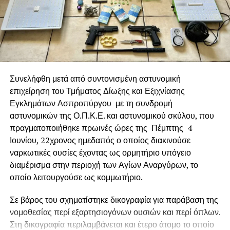
Συνελήφθη μετά από συντονισμένη αστυνομική
επιχείρηση του Τμήματος Δίωξης και Εξιχνίασης
Εγκλημάτων Ασπροπύργου με τη συνδρομή
αστυνομικών της Ο.Π.Κ.Ε. και αστυνομικού σκύλου, που
πραγματοποιήθηκε πρωινές ώρες της Πέμπτης 4
Ιουνίου, 22χρονος ημεδαπός ο οποίος διακινούσε
ναρκωτικές ουσίες έχοντας ως ορμητήριο υπόγειο
διαμέρισμα στην περιοχή των Αγίων Αναργύρων, το
οποίο λειτουργούσε ως κομμωτήριο.
Σε βάρος του σχηματίστηκε δικογραφία για παράβαση της
νομοθεσίας περί εξαρτησιογόνων ουσιών και περί όπλων.
Στη δικογραφία περιλαμβάνεται και έτερο άτομο το οποίο