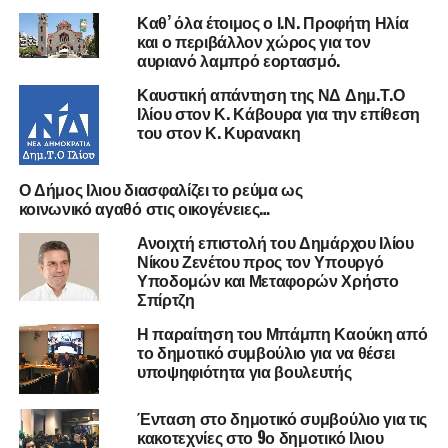
Καθ’ όλα έτοιμος ο Ι.Ν. Προφήτη Ηλία
και ο περιβάλλον χώρος για τον
αυριανό λαμπρό εορτασμό.
Καυστική απάντηση της ΝΔ Δημ.Τ.Ο
Ιλίου στον Κ. Κάβουρα για την επίθεση
του στον Κ. Κυρανακη
Ο Δήμος Ιλιου διασφαλίζει το ρεύμα ως
κοινωνικό αγαθό στις οικογένειες…
Ανοιχτή επιστολή του Δημάρχου Ιλίου
Νίκου Ζενέτου προς τον Υπουργό
Υποδομών και Μεταφορών Χρήστο
Σπίρτζη
Η παραίτηση του Μπάμπη Καούκη από
το δημοτικό συμβούλιο για να θέσει
υποψηφιότητα για βουλευτής
Ένταση στο δημοτικό συμβούλιο για τις
κακοτεχνίες στο 9ο δημοτικό Ιλιου