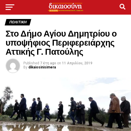
ΠΟΛΙΤΙΚΉ
Στο Δήμο Αγίου Δημητρίου ο
υποψήφιος Περιφερειάρχης
Αττικής Γ. Πατούλης
Published
7 έτη ago
on
11 Απριλίου, 2019
By
dikaiosinisimera