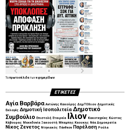
Τα
πρωτοσέλιδα
των
εφημερίδων
ΕΤΙΚΈΤΕΣ
Αγία Βαρβάρα
Αντώνης Κακούρης
ΔημΤΟΙλιου
Δημοτικές
Δημοτικό
Δημοτική Ισοπολιτεία
Εκλογές
Ιλιον
Συμβούλιο
Επιστολή
Εταιρεία
Κακοτεχνίες
Κώστας
Κάβουρας
Μακεδονία Ξακουστή
Μπαμπης Καουκης
Νέα Δημοκρατία
Νίκος Ζενετος
Παρέλαση
Ντηνιακός
Πάνθεον
Ρούλα