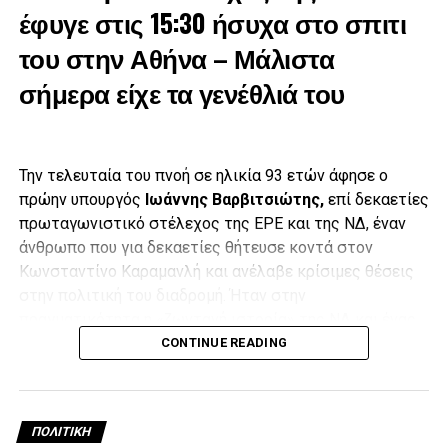
έφυγε στις 15:30 ήσυχα στο σπιτι
του στην Αθήνα – Μάλιστα
σήμερα είχε τα γενέθλιά του
Την τελευταία του πνοή σε ηλικία 93 ετών άφησε ο
πρώην υπουργός
Ιωάννης Βαρβιτσιώτης,
επί δεκαετίες
πρωταγωνιστικό στέλεχος της ΕΡΕ και της ΝΔ, έναν
άνθρωπο που για δεκαετίες θήτευσε κοντά στον
Κωνσταντίνο Καραμανλή και ανέλαβε κρίσιμες θέσεις
στην πολιτική του διαδρομή. Ήταν στην
πραγματικότητα η «ζωντανή ιστορία» της ΝΔ και ένας
Έπειτα, με δάκρυα στα μάτια και λυγίζοντας πολλές φορές
από τους ελάχιστους εν ζωή προδικτατορικούς
CONTINUE READING
από τη συγκίνηση,
ο γιος του Μιλτιάδης Βαρβιτσιώτης
,
βουλευτές.
εκφώνησε επικήδειο, στον οποίο τόνισε μεταξύ άλλων ότι
«ήσουν παρών όχι στα καθημερινά, αλλά στα σημαντικά»,
Ο Ιωάννης Βαρβιτσιώτης είχε ταλαιπωρηθεί τα τελευταία
ενώ τόνισε ότι οι περισσότεροι τον αποχαιρετούν όχι μόνο
ΠΟΛΙΤΙΚΉ
χρόνια από αρκετά προβλήματα υγείας που είχαν