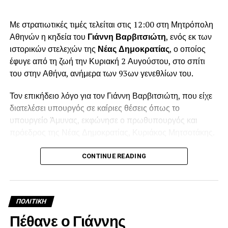
Με στρατιωτικές τιμές τελείται στις 12:00 στη Μητρόπολη
Αθηνών η κηδεία του
Γιάννη Βαρβιτσιώτη
, ενός εκ των
ιστορικών στελεχών της
Νέας Δημοκρατίας
, ο οποίος
έφυγε από τη ζωή την Κυριακή 2 Αυγούστου, στο σπίτι
του στην Αθήνα, ανήμερα των 93ων γενεθλίων του.
Τον επικήδειο λόγο για τον Γιάννη Βαρβιτσιώτη, που είχε
διατελέσει υπουργός σε καίριες θέσεις όπως το
υπουργείο Άμυνας, εκφώνησε ο πρωθυπουργός και
πρόεδρος της Νέας Δημοκρατίας, Κυριάκος Μητσοτάκης.
Λίγο πριν τη μία το μεσημέρι, ολοκληρώθηκε η εξόδιος
CONTINUE READING
ακολουθία και στο βήμα ανέβηκε ο πρωθυπουργός
Κυριάκος Μητσοτάκης για να εκφωνήσει τον επικήδειο
λόγο, σε πολύ συγκινητικό κλίμα.
ΠΟΛΙΤΙΚΉ
Μεταξύ άλλων ο Κυριάκος Μητσοτάκης, είπε: «Ο Γιάννης
Πέθανε ο Γιάννης
Βαρβιτσιώτης ήταν φτιαγμένος από εκείνο το σπάνιο