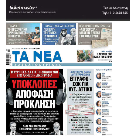
Πηγή: protothema
.
.
.
.
Λίγο μετά τις 11:30 στη Μητρόπολη έφτασε ο πρώην
υπουργός και πρώην πρόεδρος του ΠΑΣΟΚ, Ευάγγελος
Βενιζέλος, ο δήμαρχος Αθηναίων, Χάρης Δούκας αλλά και
ο πρώην πρόεδρος της Δημοκρατίας Προκόπης
Παυλόπουλος.