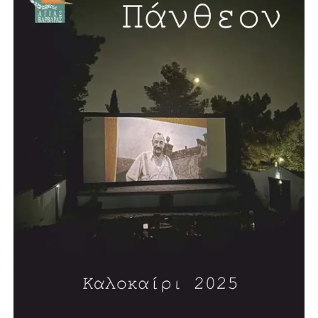
Μπροστά στο 2000: Ένα Νέο Συνταγματικό Πλαίσιο»
(1998), «Η Βουλευτική Ασυλία» (2000), «Οι Τρεις Απειλές
του Αιώνα» (2002), «Πολιτι(στι)κή φωτογραμμετρία»
(2005), «Η Μεταναστευτική Πολιτική της Ευρώπης»
(2006), «Η Αναγκαία Αναθεώρηση» (2006), «Τυφλοί
στρατοί-Η Δύση και η Απειλή του Ισλαμικού
Φονταμενταλισμού» (2008), «Αναζητώντας την Τέχνη»
(2008)και τη δίγλωσση έκδοση «5 Χρόνια στο Ευρωπαϊκό
Κοινοβούλιο 2004-2009» (2009). Έχει γράψει πολλά
άρθρα πολιτικού και κοινωνικού περιεχομένου.
Επισκέφθηκε, επίσημα προσκεκλημένος, την Αγγλία, τη
Δυτική Γερμανία και τις ΗΠΑ.
Τιμήθηκε από τον τότε Πρόεδρο της Δημοκρατίας Κάρολο
Παπούλια με τον Μεγαλόσταυρο του Τάγματος του
Φοίνικος, λόγω της μακράς πολιτικής του δράσης, καθώς
και με άλλα ανώτερα παράσημα διαφόρων κρατών.