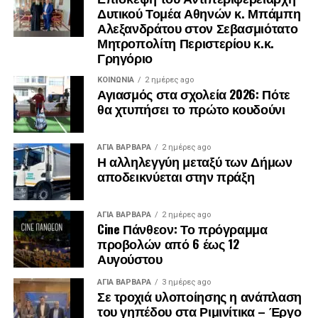
Δυτικού Τομέα Αθηνών κ. Μπάμπη
Αλεξανδράτου στον Σεβασμιότατο
Μητροπολίτη Περιστερίου κ.κ.
Γρηγόριο
ΚΟΙΝΩΝΊΑ
2 ημέρες ago
Αγιασμός στα σχολεία 2026: Πότε
θα χτυπήσει το πρώτο κουδούνι
ΑΓΙΑ ΒΑΡΒΑΡΑ
2 ημέρες ago
Η αλληλεγγύη μεταξύ των Δήμων
αποδεικνύεται στην πράξη
ΑΓΙΑ ΒΑΡΒΑΡΑ
2 ημέρες ago
Cine Πάνθεον: Το πρόγραμμα
προβολών από 6 έως 12
Αυγούστου
ΑΓΙΑ ΒΑΡΒΑΡΑ
3 ημέρες ago
Σε τροχιά υλοποίησης η ανάπλαση
του γηπέδου στα Ριμινίτικα – Έργο