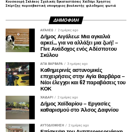
Κουσκουρή
Σελέκος
Σχολικές Εγκαταστάσεις
Χαϊδάρι
Χρηστος
Σπίρτζης
πυροσβεστική
υποψηφιος βουλευτής
φιλοδημος
φωτιά
ΔΗΜΟΦΙΛΉ
ΑΙΓΑΛΕΩ
2 ημέρες ago
Δήμος Αιγάλεω: Μια αγκαλιά
αρκεί… για να αλλάξει μια ζωή! –
Γίνε Ανάδοχος ενός Αδέσποτου
Σκύλου
ΑΓΙΑ ΒΑΡΒΑΡΑ
3 ημέρες ago
Καθημερινές αστυνομικές
επιχειρήσεις στην Αγία Βαρβάρα –
Νέοι έλεγχοι και 62 παραβάσεις του
ΚΟΚ
ΧΑΪΔΑΡΙ
2 ημέρες ago
Δήμος Χαϊδαρίου – Εργασίες
Λίγα λεπτά αργότερα, έφτασε και ο πρώην
καθαρισμού στο Άλσος Δαφνίου
πρωθυπουργός, Αντώνης Σαμαράς, ο οποίος αφού
συλλυπήθηκε την οικογένεια, αποχώρησε.
ΑΥΤΟΔΙΟΊΚΗΣΗ
2 ημέρες ago
Επίσκεψη του Αντιπεριφερειάρχη