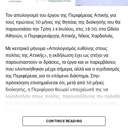
ιστορία…», είπε ακόμη με λυγμούς ο γιος του, Μιλτιάδης
Βαρβιτσιώτης με τη
Σόφη Λαναρά
, τη γυναίκα που
Βαρβιτσιώτης.
γνώρισε το μακρινό 1967 στη Βουλιαγμένη και έζησαν
Τον απολογισμό του έργου της Περιφέρειας Αττικής για
μαζί για πέντε δεκαετίες, μέχρι την εκδημία της το 2015.
Σπαρακτικός ήταν και ο επικήδειος των εγγονών του, που
τους πρώτους 30 μήνες της θητείας της διοίκησής του θα
μοιράστηκαν ιστορίες βαθιά συγκινημένες, μη μπορώντας
παρουσιάσει την Τρίτη 14 Ιουλίου, στις 18:30, στο Ωδείο
Κατά διαβολική σύμπτωση, ο Γιάννης Βαρβιτσιώτης
είχε
να τον εκφωνήσουν από τα δάκρυα.
Αθηνών, ο Περιφερειάρχης Αττικής, Νίκος Χαρδαλιάς.
σήμερα τα γενέθλια του,
καθώς είχε γεννηθεί σαν
σήμερα πριν από 93 χρόνια, το μακρινό 1933. Μοίραζε τον
Η ταφή πραγματοποιείται στο Α΄ Νεκροταφείο Αθηνών.
Με κεντρικό μήνυμα «Απολογισμός ευθύνης στους
χρόνο του μεταξύ του αγαπημένου του Μυστρά και του
πολίτες της Αττικής», η εκδήλωση έχει ως στόχο να
σπιτιού του στη Φιλοθέη, όπου βρισκόταν την τελευταία
παρουσιαστούν οι δράσεις, τα έργα και οι παρεμβάσεις
περίοδο λόγω των προβλημάτων υγείας που
που υλοποιήθηκαν μέχρι σήμερα, αλλά και ο σχεδιασμός
αντιμετώπιζε.
της Περιφέρειας για το επόμενο διάστημα. Στην
πρόσκληση επισημαίνεται ότι, μετά από 30 μήνες
Ποιος ήταν ο Γιάννης Βαρβιτσιώτης
διοίκησης, η Περιφέρεια θεωρεί υποχρέωσή της να
Ο Ιωάννης Βαρβιτσιώτης γεννήθηκε στην Αθήνα στις 2
λογοδοτήσει στους πολίτες, παρουσιάζοντας την πρόοδο
Αυγούστου του 1933. Ήταν νομικός και πολιτικός που
που έχει επιτευχθεί και τις προτεραιότητες της επόμενης
διετέλεσε επί σειρά ετών βουλευτής της ΕΡΕ και της Νέας
περιόδου.
Δημοκρατίας, υπουργός, ευρωβουλευτής και
CONTINUE READING
Παράλληλα, γίνεται αναφορά στις «300+1 δεσμεύσεις» της
αντιπρόεδρος της Νέας Δημοκρατίας (1993 – 1997).