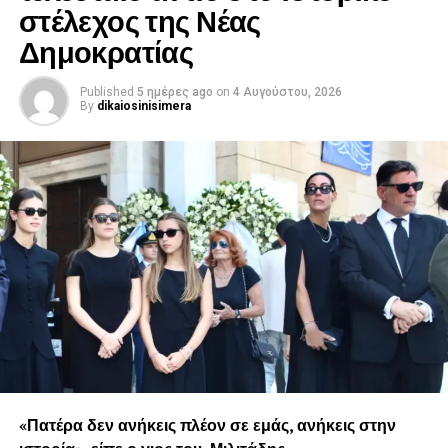
στέλεχος της Νέας
Δημοκρατίας
Published
5 ημέρες ago
on
4 Αυγούστου, 2026
By
dikaiosinisimera
«Πατέρα δεν ανήκεις πλέον σε εμάς, ανήκεις στην