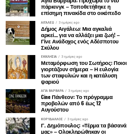
Αγία Βαρβάρα: Προχωρά το νέο
συλλυπήθηκε την οικογένεια, αποχώρησε.
πάρκινγκ – Τοποθετήθηκε η
επίσημη πινακίδα στο οικόπεδο
ΑΙΓΑΛΕΩ
3 ημέρες ago
Δήμος Αιγάλεω: Μια αγκαλιά
αρκεί… για να αλλάξει μια ζωή! –
Γίνε Ανάδοχος ενός Αδέσποτου
Σκύλου
ΕΚΚΛΗΣΊΑ
3 ημέρες ago
Μεταμόρφωση του Σωτήρος: Ποιοι
γιορτάζουν σήμερα – Η ευλογία
των σταφυλιών και η κατάλυση
ψαριού
ΑΓΙΑ ΒΑΡΒΑΡΑ
3 ημέρες ago
Cine Πάνθεον: Το πρόγραμμα
προβολών από 6 έως 12
Αυγούστου
ΚΟΡΥΔΑΛΛΟΣ
3 ημέρες ago
Γ. Δημόπουλος: «Τέρμα τα βάσανά
μας» – Ολοκληρώθηκαν οι