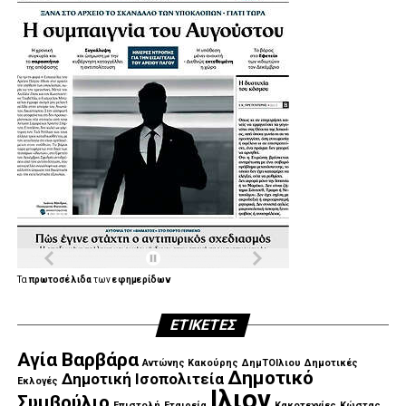
Τα
πρωτοσέλιδα
των
εφημερίδων
ΕΤΙΚΈΤΕΣ
Αγία Βαρβάρα
Αντώνης Κακούρης
ΔημΤΟΙλιου
Δημοτικές
Δημοτικό
Δημοτική Ισοπολιτεία
Εκλογές
Ιλιον
Συμβούλιο
Επιστολή
Εταιρεία
Κακοτεχνίες
Κώστας