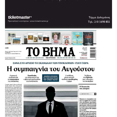
Πηγή: protothema
.
.
.
.
Λίγο μετά τις 11:30 στη Μητρόπολη έφτασε ο πρώην
υπουργός και πρώην πρόεδρος του ΠΑΣΟΚ, Ευάγγελος
Βενιζέλος, ο δήμαρχος Αθηναίων, Χάρης Δούκας αλλά και