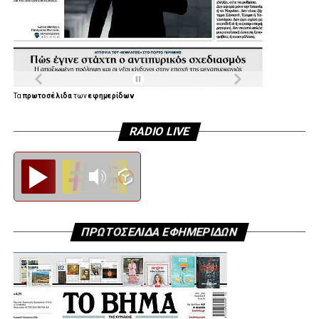
ο πρώην πρόεδρος της Δημοκρατίας Προκόπης
Παυλόπουλος.
Τα
πρωτοσέλιδα
των
εφημερίδων
RADIO LIVE
Diesi FM
ΠΡΩΤΟΣΕΛΙΔΑ ΕΦΗΜΕΡΙΔΩΝ