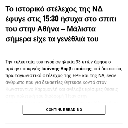
Το ιστορικό στέλεχος της ΝΔ
έφυγε στις 15:30 ήσυχα στο σπιτι
του στην Αθήνα – Μάλιστα
σήμερα είχε τα γενέθλιά του
Την τελευταία του πνοή σε ηλικία 93 ετών άφησε ο
πρώην υπουργός
Ιωάννης Βαρβιτσιώτης,
επί δεκαετίες
πρωταγωνιστικό στέλεχος της ΕΡΕ και της ΝΔ, έναν
άνθρωπο που για δεκαετίες θήτευσε κοντά στον
Κωνσταντίνο Καραμανλή και ανέλαβε κρίσιμες θέσεις
στην πολιτική του διαδρομή. Ήταν στην
πραγματικότητα η «ζωντανή ιστορία» της ΝΔ και ένας
Έπειτα, με δάκρυα στα μάτια και λυγίζοντας πολλές φορές
από τους ελάχιστους εν ζωή προδικτατορικούς
CONTINUE READING
από τη συγκίνηση,
ο γιος του Μιλτιάδης Βαρβιτσιώτης
,
βουλευτές.
εκφώνησε επικήδειο, στον οποίο τόνισε μεταξύ άλλων ότι
«ήσουν παρών όχι στα καθημερινά, αλλά στα σημαντικά»,