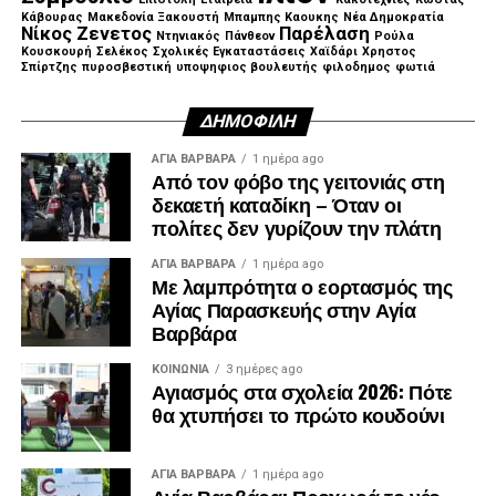
Κάβουρας
Μακεδονία Ξακουστή
Μπαμπης Καουκης
Νέα Δημοκρατία
Νίκος Ζενετος
Παρέλαση
Ντηνιακός
Πάνθεον
Ρούλα
Κουσκουρή
Σελέκος
Σχολικές Εγκαταστάσεις
Χαϊδάρι
Χρηστος
Σπίρτζης
πυροσβεστική
υποψηφιος βουλευτής
φιλοδημος
φωτιά
ΔΗΜΟΦΙΛΉ
ΑΓΙΑ ΒΑΡΒΑΡΑ
1 ημέρα ago
Από τον φόβο της γειτονιάς στη
δεκαετή καταδίκη – Όταν οι
πολίτες δεν γυρίζουν την πλάτη
ΑΓΙΑ ΒΑΡΒΑΡΑ
1 ημέρα ago
Με λαμπρότητα ο εορτασμός της
Αγίας Παρασκευής στην Αγία
Βαρβάρα
ΚΟΙΝΩΝΊΑ
3 ημέρες ago
Αγιασμός στα σχολεία 2026: Πότε
θα χτυπήσει το πρώτο κουδούνι
Λίγα λεπτά αργότερα, έφτασε και ο πρώην
πρωθυπουργός, Αντώνης Σαμαράς, ο οποίος αφού
ΑΓΙΑ ΒΑΡΒΑΡΑ
1 ημέρα ago