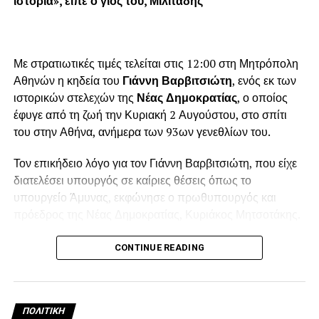
ιστορία», είπε ο γιος του, Μιλιτάδης
Με στρατιωτικές τιμές τελείται στις 12:00 στη Μητρόπολη
Αθηνών η κηδεία του
Γιάννη Βαρβιτσιώτη
, ενός εκ των
ιστορικών στελεχών της
Νέας Δημοκρατίας
, ο οποίος
έφυγε από τη ζωή την Κυριακή 2 Αυγούστου, στο σπίτι
του στην Αθήνα, ανήμερα των 93ων γενεθλίων του.
Τον επικήδειο λόγο για τον Γιάννη Βαρβιτσιώτη, που είχε
διατελέσει υπουργός σε καίριες θέσεις όπως το
υπουργείο Άμυνας, εκφώνησε ο πρωθυπουργός και
πρόεδρος της Νέας Δημοκρατίας, Κυριάκος Μητσοτάκης.
Λίγο πριν τη μία το μεσημέρι, ολοκληρώθηκε η εξόδιος
CONTINUE READING
ακολουθία και στο βήμα ανέβηκε ο πρωθυπουργός
Κυριάκος Μητσοτάκης για να εκφωνήσει τον επικήδειο
λόγο, σε πολύ συγκινητικό κλίμα.
ΠΟΛΙΤΙΚΉ