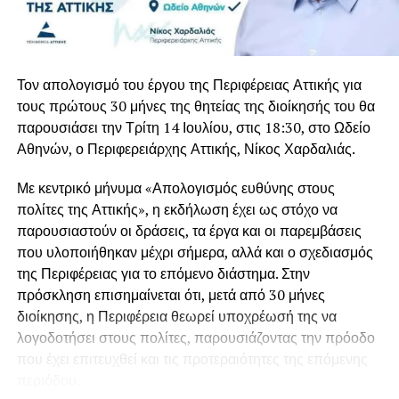
ενωμένοι. Έφυγες όπως επιθυμούσες, στο σπίτι σου.
προς τον χώρο της πολιτικής ήταν τα μεγαλύτερα
Πατέρα δεν ανήκεις πλέον σε εμάς, ανήκεις στην
επιτεύγματα της σχέσης ζωής που είχε ο Ιωάννης
ιστορία…», είπε ακόμη με λυγμούς ο γιος του, Μιλτιάδης
Βαρβιτσιώτης με τη
Σόφη Λαναρά
, τη γυναίκα που
Βαρβιτσιώτης.
γνώρισε το μακρινό 1967 στη Βουλιαγμένη και έζησαν
Τον απολογισμό του έργου της Περιφέρειας Αττικής για
μαζί για πέντε δεκαετίες, μέχρι την εκδημία της το 2015.
Σπαρακτικός ήταν και ο επικήδειος των εγγονών του, που
τους πρώτους 30 μήνες της θητείας της διοίκησής του θα
μοιράστηκαν ιστορίες βαθιά συγκινημένες, μη μπορώντας
παρουσιάσει την Τρίτη 14 Ιουλίου, στις 18:30, στο Ωδείο
Κατά διαβολική σύμπτωση, ο Γιάννης Βαρβιτσιώτης
είχε
να τον εκφωνήσουν από τα δάκρυα.
Αθηνών, ο Περιφερειάρχης Αττικής, Νίκος Χαρδαλιάς.
σήμερα τα γενέθλια του,
καθώς είχε γεννηθεί σαν
σήμερα πριν από 93 χρόνια, το μακρινό 1933. Μοίραζε τον
Η ταφή πραγματοποιείται στο Α΄ Νεκροταφείο Αθηνών.
Με κεντρικό μήνυμα «Απολογισμός ευθύνης στους
χρόνο του μεταξύ του αγαπημένου του Μυστρά και του
πολίτες της Αττικής», η εκδήλωση έχει ως στόχο να
σπιτιού του στη Φιλοθέη, όπου βρισκόταν την τελευταία
παρουσιαστούν οι δράσεις, τα έργα και οι παρεμβάσεις
περίοδο λόγω των προβλημάτων υγείας που
που υλοποιήθηκαν μέχρι σήμερα, αλλά και ο σχεδιασμός
αντιμετώπιζε.
της Περιφέρειας για το επόμενο διάστημα. Στην
πρόσκληση επισημαίνεται ότι, μετά από 30 μήνες
Ποιος ήταν ο Γιάννης Βαρβιτσιώτης
διοίκησης, η Περιφέρεια θεωρεί υποχρέωσή της να
Ο Ιωάννης Βαρβιτσιώτης γεννήθηκε στην Αθήνα στις 2
λογοδοτήσει στους πολίτες, παρουσιάζοντας την πρόοδο
Αυγούστου του 1933. Ήταν νομικός και πολιτικός που
που έχει επιτευχθεί και τις προτεραιότητες της επόμενης
διετέλεσε επί σειρά ετών βουλευτής της ΕΡΕ και της Νέας
περιόδου.