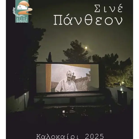
«Συνταγματικοί Προβληματισμοί» (1993),«Η Ελλάδα
Μπροστά στο 2000: Ένα Νέο Συνταγματικό Πλαίσιο»
(1998), «Η Βουλευτική Ασυλία» (2000), «Οι Τρεις Απειλές
του Αιώνα» (2002), «Πολιτι(στι)κή φωτογραμμετρία»
(2005), «Η Μεταναστευτική Πολιτική της Ευρώπης»
(2006), «Η Αναγκαία Αναθεώρηση» (2006), «Τυφλοί
στρατοί-Η Δύση και η Απειλή του Ισλαμικού
Φονταμενταλισμού» (2008), «Αναζητώντας την Τέχνη»
(2008)και τη δίγλωσση έκδοση «5 Χρόνια στο Ευρωπαϊκό
Κοινοβούλιο 2004-2009» (2009). Έχει γράψει πολλά
άρθρα πολιτικού και κοινωνικού περιεχομένου.
Επισκέφθηκε, επίσημα προσκεκλημένος, την Αγγλία, τη
Δυτική Γερμανία και τις ΗΠΑ.
Τιμήθηκε από τον τότε Πρόεδρο της Δημοκρατίας Κάρολο
Παπούλια με τον Μεγαλόσταυρο του Τάγματος του
Φοίνικος, λόγω της μακράς πολιτικής του δράσης, καθώς
και με άλλα ανώτερα παράσημα διαφόρων κρατών.