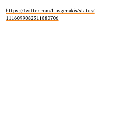
https://twitter.com/l_
avgenakis/status/
1116099082311880706