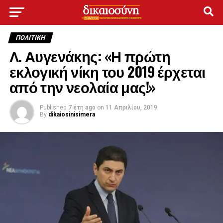
ΠΟΛΙΤΙΚΉ
Λ. Αυγενάκης: «Η πρώτη
εκλογική νίκη του 2019 έρχεται
από την νεολαία μας!»
Published
7 έτη ago
on
11 Απριλίου, 2019
By
dikaiosinisimera