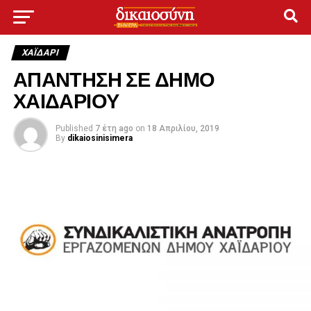
ΧΑΪΔΑΡΙ
ΑΠΑΝΤΗΣΗ ΣΕ ΔΗΜΟ
ΧΑΙΔΑΡΙΟΥ
Published
7 έτη ago
on
18 Απριλίου, 2019
By
dikaiosinisimera