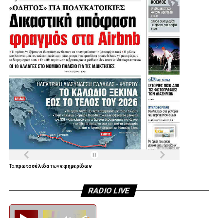
Τα
πρωτοσέλιδα
των
εφημερίδων
RADIO LIVE
Diesi FM