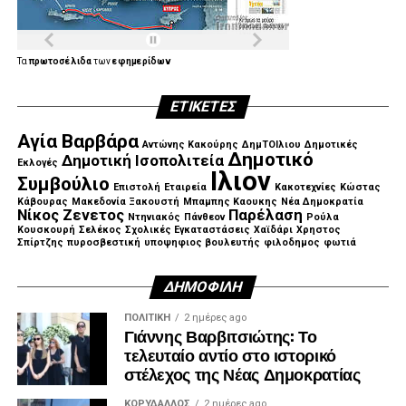
Τα
πρωτοσέλιδα
των
εφημερίδων
ΕΤΙΚΈΤΕΣ
Αγία Βαρβάρα
Αντώνης Κακούρης
ΔημΤΟΙλιου
Δημοτικές
Δημοτικό
Δημοτική Ισοπολιτεία
Εκλογές
Ιλιον
Συμβούλιο
Επιστολή
Εταιρεία
Κακοτεχνίες
Κώστας
Κάβουρας
Μακεδονία Ξακουστή
Μπαμπης Καουκης
Νέα Δημοκρατία
Νίκος Ζενετος
Παρέλαση
Ντηνιακός
Πάνθεον
Ρούλα
Κουσκουρή
Σελέκος
Σχολικές Εγκαταστάσεις
Χαϊδάρι
Χρηστος
Σπίρτζης
πυροσβεστική
υποψηφιος βουλευτής
φιλοδημος
φωτιά
ΔΗΜΟΦΙΛΉ
ΠΟΛΙΤΙΚΉ
2 ημέρες ago
Γιάννης Βαρβιτσιώτης: Το
τελευταίο αντίο στο ιστορικό
στέλεχος της Νέας Δημοκρατίας
ΚΟΡΥΔΑΛΛΟΣ
2 ημέρες ago