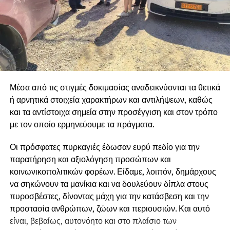
Η Δημοτική Αρχή θα συνεχίσει με κάθε τρόπο να
αποκαλύπτει στον λαό τις πολιτικές των κυβερνήσεων και
της Ε.Ε, οι οποίες αντί να σχεδιάσουν ολοκληρωμένο
σχέδιο αντιπυρικής προστασίας, αφήνουν χωρίς
προσωπικό, χωρίς μέσα και χωρίς χρηματοδότηση
κρίσιμες υπηρεσίες που επωμίζονται το έργο της
Μέσα από τις στιγμές δοκιμασίας αναδεικνύονται τα θετικά
αντιπυρικής προστασίας, δημιουργώντας άπλετο χώρο
ή αρνητικά στοιχεία χαρακτήρων και αντιλήψεων, καθώς
ώστε να κάνουν «πάρτι» εργολάβοι και εταιρείες.
και τα αντίστοιχα σημεία στην προσέγγιση και στον τρόπο
Διεκδικούμε άμεση στελέχωση όλων των Δασαρχείων,
με τον οποίο ερμηνεύουμε τα πράγματα.
της Πυροσβεστικής και των Υπηρεσιών Πολιτικής
Οι πρόσφατες πυρκαγιές έδωσαν ευρύ πεδίο για την
Προστασίας και ολοκληρωμένα έργα πρόληψης, ώστε
παρατήρηση και αξιολόγηση προσώπων και
να σταματήσουμε να είμαστε κάθε καλοκαίρι αντιμέτωποι
κοινωνικοπολιτικών φορέων. Είδαμε, λοιπόν, δημάρχους
με τους ίδιους κινδύνους και τις καταστροφές.
να σηκώνουν τα μανίκια και να δουλεύουν δίπλα στους
πυροσβέστες, δίνοντας μάχη για την κατάσβεση και την
προστασία ανθρώπων, ζώων και περιουσιών. Και αυτό
είναι, βεβαίως, αυτονόητο και στο πλαίσιο των