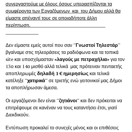
συνεργαστούμε με όλους όσους υπερασπίζονται τα
συμφέροντα των Εργαζόμενων και του Δήμου αλλά θα
είμαστε απέναντί τους σε οποιαδήποτε άλλη
περίπτωση.
Δεν είμαστε εμείς αυτοί που σαν
¨Γνωστοί Τηλεστάρ¨
βγαίναμε στις τηλεοράσεις τα ραδιόφωνα και τα τοπικά
site και υποσχόμασταν
«λαγούς με πετραχήλια»
για τον
13ο και 14ο μισθό αλλά τελικά μας πρότειναν πενταετής
αποπληρωμές
δηλαδή 1 € ημερησίως
και τελικά
κατέληξε
¨χατιρικά¨
σε τριετής ενώ γειτονικοί μας Δήμοι
τα αποπλήρωσαν άμεσα.
Οι εργαζόμενοι δεν είναι
¨ζητιάνοι¨
και δεν πρόκειται να
επιτρέψουμε σε κανέναν να τους καταντήσει έτσι, γιατί
Διεκδικούν.
Εντύπωση προκαλεί το συνεχές μένος και οι επιθέσεις