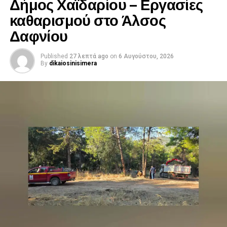
Δήμος Χαϊδαρίου – Εργασίες
καθαρισμού στο Άλσος
Δαφνίου
Published
27 λεπτά ago
on
6 Αυγούστου, 2026
By
dikaiosinisimera