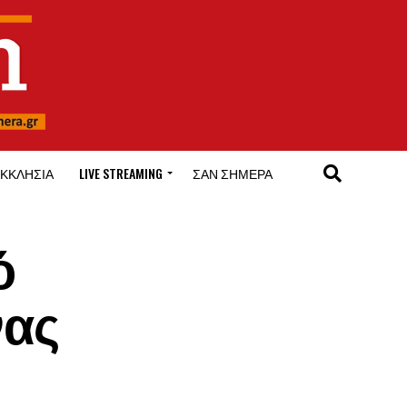
ΚΚΛΗΣΊΑ
LIVE STREAMING
ΣΑΝ ΣΉΜΕΡΑ
ό
νας