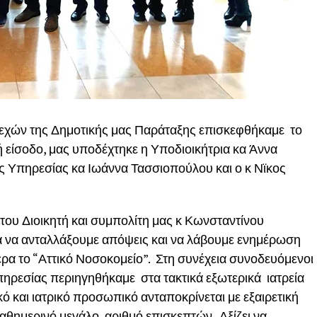
λεχών της Δημοτικής μας Παράταξης επισκεφθήκαμε το
 είσοδο, μας υποδέχτηκε η Υποδιοικήτρια κα Άννα
ς Υπηρεσίας κα Ιωάννα Τασσιοπούλου και ο κ Νϊκος
 του Διοικητή και συμπολίτη μας κ Κωνσταντίνου
ία να ανταλλάξουμε απόψεις και να λάβουμε ενημέρωση
ερα το “Αττικό Νοσοκομείο”. Στη συνέχεια συνοδευόμενοι
ηρεσίας περιηγηθήκαμε στα τακτικά εξωτερικά ιατρεία
ό και ιατρικό προσωπικό ανταποκρίνεται με εξαιρετική
αθημερινό μεγάλο αριθμό επισκεπτών . Αξίζει να