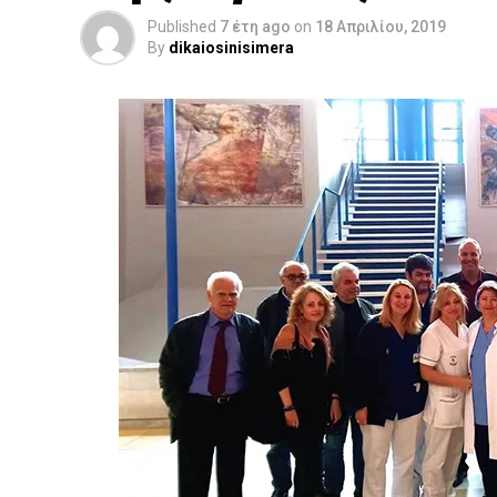
Published
7 έτη ago
on
18 Απριλίου, 2019
By
dikaiosinisimera