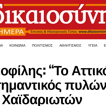
ΊΑ
ΚΟΙΝΩΝΊΑ
ΠΟΛΙΤΙΣΜΌΣ
ΑΘΛΗΤΙΣΜΌΣ
ΥΓΕΊΑ
Ε
φίλης: “Το Αττικ
σημαντικός πυλώ
ν Χαϊδαριωτών