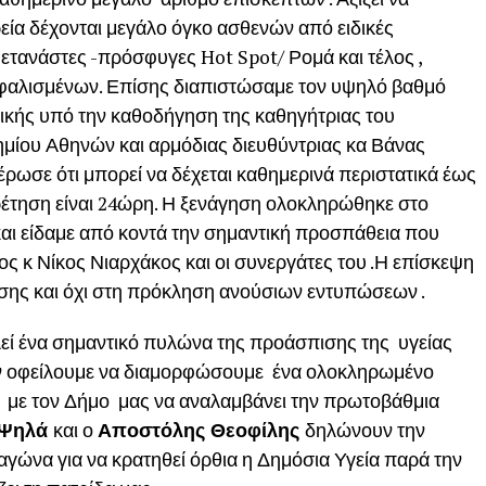
ρεία δέχονται μεγάλο όγκο ασθενών από ειδικές
ετανάστες -πρόσφυγες Hot Spot/ Ρομά και τέλος ,
αλισμένων. Επίσης διαπιστώσαμε τον υψηλό βαθμό
ινικής υπό την καθοδήγηση της καθηγήτριας του
ημίου Αθηνών και αρμόδιας διευθύντριας κα Βάνας
ρωσε ότι μπορεί να δέχεται καθημερινά περιστατικά έως
ηρέτηση είναι 24ώρη. Η ξενάγηση ολοκληρώθηκε στο
αι είδαμε από κοντά την σημαντική προσπάθεια που
ος κ Νίκος Νιαρχάκος και οι συνεργάτες του .Η επίσκεψη
ωσης και όχι στη πρόκληση ανούσιων εντυπώσεων .
λεί ένα σημαντικό πυλώνα της προάσπισης της υγείας
ν οφείλουμε να διαμορφώσουμε ένα ολοκληρωμένο
με τον Δήμο μας να αναλαμβάνει την πρωτοβάθμια
 Ψηλά
και ο
Αποστόλης Θεοφίλης
δηλώνουν την
αγώνα για να κρατηθεί όρθια η Δημόσια Υγεία παρά την