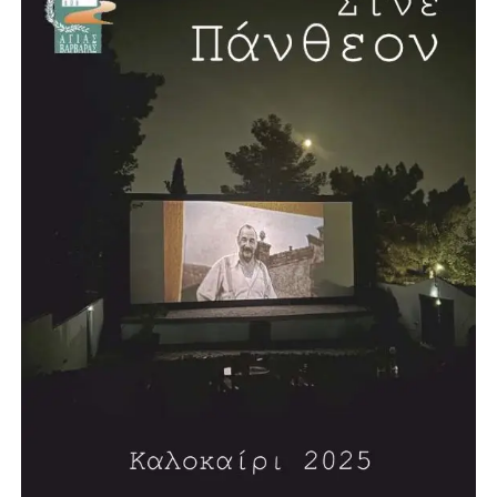
που εκτόξευσε την πόλη σε νέα επίπεδα αναβάθμισης
αποδεικνύοντας για ακόμη μια φορά την
αποτελεσματικότητά του. Όχι μόνο συνέχισε το σπουδαίο
έργο του, αλλά το<τερμάτισε>. Μια περιληπτική παράθεση
έργων, που βρίσκονται σε εξέλιξη και που μιλούν από
μόνα τους το βεβαιώνει:
Έναρξη εργασιών πρότυπης Ακαδημίας Τεχνών στον
πρώην εργοστασιακό χώρο της Βιοχρώμ έκτασης 40
στρεμμάτων.
Παρεμβάσεις αναβάθμισης δημοσίου χώρου, συστήματα
έξυπνης πόλης και έξυπνης βιώσιμης κινητικότητας –
Ανοιχτό Κέντρο Εμπορίου.
Επισκευή και συντήρηση των σχολικών κτιρίων και των
αύλειων χωρών τους. Ενεργειακή αναβάθμιση κτιριακών
υποδομών και δημοσίων κτιρίων.