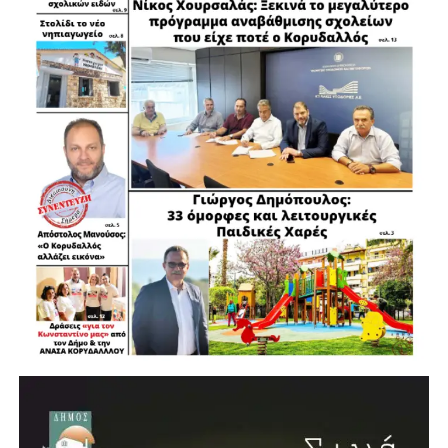
Σε αυτή την συναρπαστική αλλά και απαιτητική συνάμα
διαδρομή έχει αφιερώσει άτελειωτες ώρες συστηματικής
δουλειάς και όσες φορές χρειάστηκε, τόλμησε να
συγκρουστεί με το άδικο, με συμφέροντα και κακώς
κείμενα, χωρίς να υπολογίζει προσωπικό και πολιτικό
κόστος.
Οι κάτοικοι, που έχουν προηγούμενες παραστάσεις, στο
ερώτημα «πώς θα ήταν τα πράγματα στην Αγία Βαρβάρα
χωρίς τον Λάμπρο Δήμαρχο», στην απάντησή τους είναι
.
απόλυτοι: χωρίς αυτόν, η πόλη θα είχε μείνει στα παλιά,
παγιδευμένη στα σύνθετα και δυσεπίλυτα προβλήματά
της.
Το διάστημα της απουσίας του από τον Δήμο τους
δικαιώνει. Το πισωγύρισμα εκείνης της περιόδου έδειξε
εμφατικά πόσο αναγκαία ήταν και είναι η παρουσία του
Λάμπρου Μίχου στο τιμόνι του Δήμου.
Η επιστροφή του το 2020 αποτέλεσε το σημείο αναφοράς