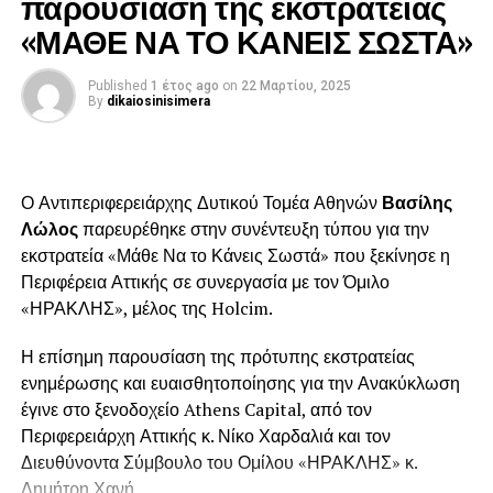
παρουσίαση της εκστρατείας
«ΜΑΘΕ ΝΑ ΤΟ ΚΑΝΕΙΣ ΣΩΣΤΑ»
Published
1 έτος ago
on
22 Μαρτίου, 2025
By
dikaiosinisimera
Ο Αντιπεριφερειάρχης Δυτικού Τομέα Αθηνών
Βασίλης
Λώλος
παρευρέθηκε στην συνέντευξη τύπου για την
εκστρατεία «Μάθε Να το Κάνεις Σωστά» που ξεκίνησε η
Περιφέρεια Αττικής σε συνεργασία με τον Όμιλο
«ΗΡΑΚΛΗΣ», μέλος της Holcim.
Η επίσημη παρουσίαση της πρότυπης εκστρατείας
ενημέρωσης και ευαισθητοποίησης για την Ανακύκλωση
έγινε στο ξενοδοχείο Athens Capital, από τον
Περιφερειάρχη Αττικής κ. Νίκο Χαρδαλιά και τον
Διευθύνοντα Σύμβουλο του Ομίλου «ΗΡΑΚΛΗΣ» κ.
Δημήτρη Χανή.