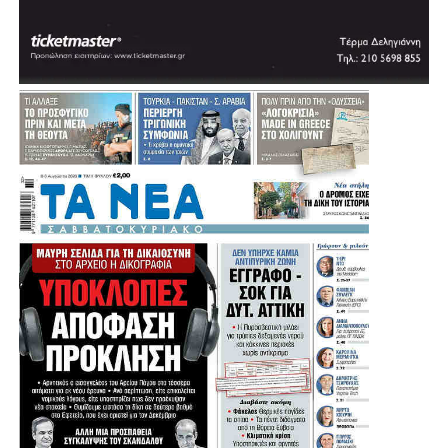
Ηλεκτροκίνηση, ηλεκτροκίνητος εξοπλισμός στο Δήμο και
σταθμοί φόρτισης. Ηλεκτρικά ποδήλατα για εύκολη
μετακίνηση των πολιτών.
Αθλητικό Γήπεδο στα Ριμινίτικα – Κατασκευή υπαίθριων
αθλητικών εγκαταστάσεων.
Βιώσιμη αστική κινητικότητα με δρόμους ήπιας
κυκλοφορίας, νέους πεζοδρόμους. Πράσινη πιλοτική
αστική γειτονιά – δεντροφύτευσεις – Πράσινες διαδρομές.
Κατασκευή πολυκέντρου κοινωνικής πολιτικής για τη
στήριξη των αδυνάτων και των πιο ευάλωτων κοινωνικών
ομάδων. “Καφενείο” Γυναικών.
Ανάπλαση παιδικών χαρών – Αστική αναβάθμιση
πεζοδρομίων και βελτίωση της προσβασιμότητας.
Ασφαλτοστρώσεις και αστική ανάπλαση οδών.