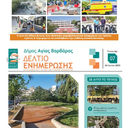
Στο νότιο άκρο των Δυτικών προαστίων, στην πόλη της
Αγίας Βαρβάρας, μια περιοχή που πριν κάποια χρόνια
ήταν καθηλωμένη στα σοβαρά προβλήματά της, ένας
άνθρωπος, προερχόμενος από τα σπλάχνα της, κατάφερε
να την αναγεννήσει.
Ο Δήμαρχος Λάμπρος Μίχος, με το όραμά του, την
αποφασιστικότητά του, και την αφοσίωσή του στις
ανάγκες των συμπολιτών του, έχει γράψει και συνεχίζει να
γράφει λαμπρή ιστορία.
Η πόλη που πριν κάποια χρόνια έπασχε, απο
ανυπέρβλητες δυσκολίες, απο ανύπαρκτες υποδομές και
χαμηλή ποιότητα ζωής, έχει αλλάξει ριζικά πρόσωπο και
έχει εξελιχθεί σε αυτοδιοικητικό πρότυπο ανάπτυξης.
Η αλλαγή αυτή, ακόμη και από τους πιο αυστηρούς κριτές,
πιστώνεται δικαίως στον Λάμπρο Μίχο, ένα παράδειγμα
εμπνευσμένου Δημάρχου, που δεν περιορίζεται μόνο σε