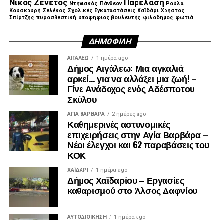
Νίκος Ζενετος
Παρέλαση
Ντηνιακός
Πάνθεον
Ρούλα
τόπο τους. Είναι αυτή η άυλη αξία, που εμπνέει και
Κουσκουρή
Σελέκος
Σχολικές Εγκαταστάσεις
Χαϊδάρι
Χρηστος
Σπίρτζης
πυροσβεστική
υποψηφιος βουλευτής
φιλοδημος
φωτιά
κινητοποιεί τους ανθρώπους να οραματίζονται το μέλλον
τους με αυτοπεποίθηση και αισιοδοξία.
ΔΗΜΟΦΙΛΉ
Γιατί ο Λάμπρος Μίχος πέτυχε να αλλάξει προς το
ΑΙΓΑΛΕΩ
1 ημέρα ago
καλύτερο όχι μόνο την πορεία της πόλης του, αλλά και την
Δήμος Αιγάλεω: Μια αγκαλιά
αρκεί… για να αλλάξει μια ζωή! –
ψυχολογία των κατοίκων της!
Γίνε Ανάδοχος ενός Αδέσποτου
Σκύλου
Γιατί ο Λάμπρος Μίχος δεν είναι απλά ένας επιτυχημένος
Δήμαρχος, είναι ένας οραματιστής Δήμαρχος. Είναι ο
ΑΓΙΑ ΒΑΡΒΑΡΑ
2 ημέρες ago
ηγέτης που άλλαξε τη μοίρα της “Αγίας Βαρβάρας”.”
Καθημερινές αστυνομικές
επιχειρήσεις στην Αγία Βαρβάρα –
Νέοι έλεγχοι και 62 παραβάσεις του
ΚΟΚ
ΧΑΪΔΑΡΙ
1 ημέρα ago
Δήμος Χαϊδαρίου – Εργασίες
καθαρισμού στο Άλσος Δαφνίου
ΑΥΤΟΔΙΟΊΚΗΣΗ
1 ημέρα ago