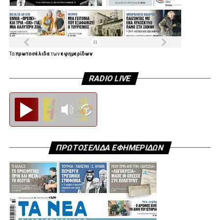
Βιοκλιματική αστική ανάπλαση οδών.
Αλλαγή φωτιστικών σωμάτων και λαμπτήρων σε όλη την
έκταση του Δήμου. Βελτίωση οδικής ασφάλειας στο δίκτυο
του Δήμου.
Τα
πρωτοσέλιδα
των
εφημερίδων
Η κατασκευή κλειστού γυμναστηρίου, η κατασκευή
RADIO LIVE
υπαίθριου θεάτρου “Ι. Καμπανέλλη”, η κατασκευή
γυμναστηρίου “Υγειούς Γήρανσης” και η επαναλειτουργία
του “Πάνθεον” είναι οι αμέσως επόμενοι προετοιμασμένοι
Diesi FM
στόχοι.
Ο ίδιος, όταν αναφέρεται στα επιτεύγματα του Δήμου, το
πρόσωπό του φωτίζεται όταν επισημαίνει ότι η Αγία
ΠΡΩΤΟΣΕΛΙΔΑ ΕΦΗΜΕΡΙΔΩΝ
Βαρβάρα απέκτησε πανεπιστημιακό παράρτημα του
ΠΑ.ΔΑ και ότι στην Αγία Βαρβάρα για τα παιδιά της πόλης
λειτουργούν ήδη δύο πειραματικά σχολεία, τα μοναδικά
στη Δυτική Αθήνα, προσφέροντάς τους σημαντικά
εκπαιδευτικά εφόδια για το μέλλον.