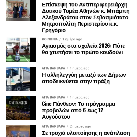
Επίσκεψη του Αντιπεριφερειάρχη
Δυτικού Τομέα Αθηνών κ. Μπάμπη
Αλεξανδράτου στον Σεβασμιότατο
Μητροπολίτη Περιστερίου κ.κ.
Γρηγόριο
ΚΟΙΝΩΝΊΑ
1 ημέρα ago
Αγιασμός στα σχολεία 2026: Πότε
θα χτυπήσει το πρώτο κουδούνι
ΑΓΙΑ ΒΑΡΒΑΡΑ
1 ημέρα ago
Η αλληλεγγύη μεταξύ των Δήμων
αποδεικνύεται στην πράξη
ΑΓΙΑ ΒΑΡΒΑΡΑ
1 ημέρα ago
Cine Πάνθεον: Το πρόγραμμα
προβολών από 6 έως 12
Αυγούστου
ΑΓΙΑ ΒΑΡΒΑΡΑ
2 ημέρες ago
Σε τροχιά υλοποίησης η ανάπλαση