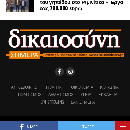
του γηπέδου στα Ριμινίτικα – Έργο
έως 700.000 ευρώ
.
ΑΥΤΟΔΙΟΊΚΗΣΗ
ΠΟΛΙΤΙΚΉ
ΟΙΚΟΝΟΜΊΑ
ΚΟΙΝΩΝΊΑ
ΠΟΛΙΤΙΣΜΌΣ
ΑΘΛΗΤΙΣΜΌΣ
ΥΓΕΊΑ
ΕΚΚΛΗΣΊΑ
LIVE STREAMING
ΣΑΝ ΣΉΜΕΡΑ
Copyright © Dikaiosinisimera.gr 2026
SHARE
TWEET