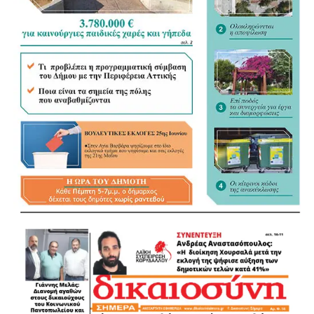
μια καλή διαχείριση, αλλά που οδηγεί ασυμβίβαστα την
πόλη του σε συνεχή αναβάθμιση και πρόοδο.
Από την πρώτη ημέρα της θητείας του, έθεσε ως
πρωταρχικό στόχο την αντιμετώπιση των προβλημάτων
της καθημερινότητας, την αναβάθμιση της ποιότητας ζωής
και την οικοδόμηση μιας πόλης, που να εμπνέει
αξιοπρέπεια και αισιοδοξία στους πολίτες της.
Με σχέδιο και πρόγραμμα οργάνωσε άμεσα τις υπηρεσίες
του Δήμου, με πρώτες την καθαριότητα και τις υποδομές.
‘Εδωσε ιδιαίτερη έμφαση στο κοινωνικό έργο, στην
παιδεία και στον πολιτισμό. Δημιούργησε καινοτόμες
κοινωνικές δομές, αναβάθμισε τη σχολική στέγη, ίδρυσε
πολιτιστικές σχολές, αναζωογόνησε το κέντρο της πόλης
και τις γειτονιές, Το αποκορύφωμα αυτής της πορείας
ήταν οι δύο σταθμοί μετρό που έφεραν την πόλη 10 λεπτά
απο το κέντρο της Αθήνας και απο το Λιμάνι του Πειραιά.