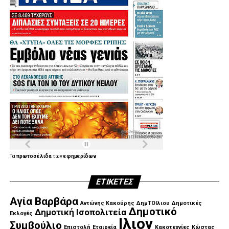
Τα
πρωτοσέλιδα
των
εφημερίδων
ΕΤΙΚΈΤΕΣ
Αγία Βαρβάρα
Αντώνης Κακούρης
ΔημΤΟΙλιου
Δημοτικές
Δημοτικό
Δημοτική Ισοπολιτεία
Εκλογές
Ιλιον
Συμβούλιο
Επιστολή
Εταιρεία
Κακοτεχνίες
Κώστας