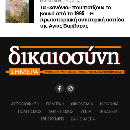
ΑΓΙΑ ΒΑΡΒΑΡΑ
3 ημέρες ago
Τα «κανόνια» που ποτίζουν το
βουνό από το 1995 – Η
πρωτοποριακή αντιπυρική ασπίδα
της Αγίας Βαρβάρας
ΑΥΤΟΔΙΟΊΚΗΣΗ
ΠΟΛΙΤΙΚΉ
ΟΙΚΟΝΟΜΊΑ
ΚΟΙΝΩΝΊΑ
ΠΟΛΙΤΙΣΜΌΣ
ΑΘΛΗΤΙΣΜΌΣ
ΥΓΕΊΑ
ΕΚΚΛΗΣΊΑ
LIVE STREAMING
ΣΑΝ ΣΉΜΕΡΑ