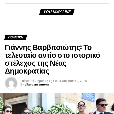
YOU MAY LIKE
ΠΟΛΙΤΙΚΉ
Γιάννης Βαρβιτσιώτης: Το
τελευταίο αντίο στο ιστορικό
στέλεχος της Νέας
Δημοκρατίας
Published
3 ημέρες ago
on
4 Αυγούστου, 2026
By
dikaiosinisimera