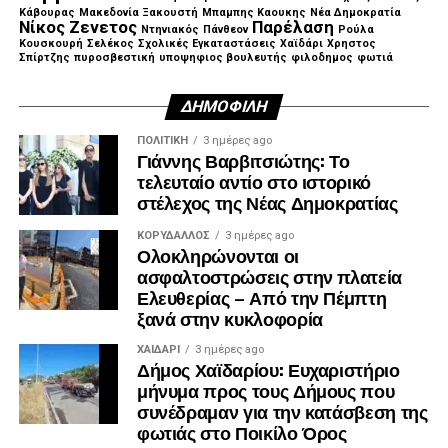
Κάβουρας
Μακεδονία Ξακουστή
Μπαμπης Καουκης
Νέα Δημοκρατία
Νίκος Ζενετος
Παρέλαση
Ντηνιακός
Πάνθεον
Ρούλα
Κουσκουρή
Σελέκος
Σχολικές Εγκαταστάσεις
Χαϊδάρι
Χρηστος
Σπίρτζης
πυροσβεστική
υποψηφιος βουλευτής
φιλοδημος
φωτιά
ΔΗΜΟΦΙΛΉ
ΠΟΛΙΤΙΚΉ
3 ημέρες ago
Γιάννης Βαρβιτσιώτης: Το
τελευταίο αντίο στο ιστορικό
στέλεχος της Νέας Δημοκρατίας
ΚΟΡΥΔΑΛΛΟΣ
3 ημέρες ago
Ολοκληρώνονται οι
ασφαλτοστρώσεις στην πλατεία
Ελευθερίας – Από την Πέμπτη
ξανά στην κυκλοφορία
ΧΑΪΔΑΡΙ
3 ημέρες ago
Δήμος Χαϊδαρίου: Ευχαριστήριο
μήνυμα προς τους Δήμους που
συνέδραμαν για την κατάσβεση της
φωτιάς στο Ποικίλο Όρος