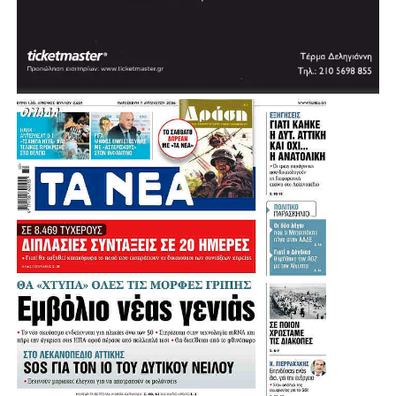
Κοινοβούλιο 2004-2009» (2009). Έχει γράψει πολλά
άρθρα πολιτικού και κοινωνικού περιεχομένου.
Επισκέφθηκε, επίσημα προσκεκλημένος, την Αγγλία, τη
Δυτική Γερμανία και τις ΗΠΑ.
Τιμήθηκε από τον τότε Πρόεδρο της Δημοκρατίας Κάρολο
Παπούλια με τον Μεγαλόσταυρο του Τάγματος του
Φοίνικος, λόγω της μακράς πολιτικής του δράσης, καθώς
και με άλλα ανώτερα παράσημα διαφόρων κρατών.