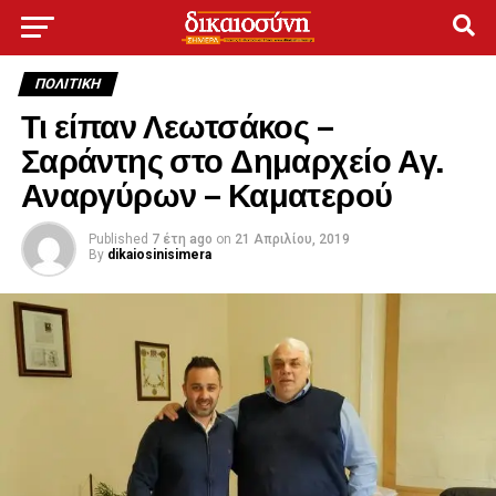
ΠΟΛΙΤΙΚΉ
Τι είπαν Λεωτσάκος –
Σαράντης στο Δημαρχείο Αγ.
Αναργύρων – Καματερού
Published
7 έτη ago
on
21 Απριλίου, 2019
By
dikaiosinisimera