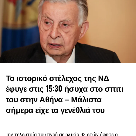
κυρίως όμως μια βαθιά πολιτική ευγένεια που τόσο μας
λείπει αυτές τις εποχές. Για όλα αυτά η Ελλάδα αλλά και η
μεγάλη μας παράταξη, η Νέα Δημοκρατία θα σε
ευχαριστεί.0
Στη μακρά πορεία του ανέλαβε όποια θέση του ζητήθηκε
και ήταν παρών σε όποια μάχη και αν χρειάστηκε να
δώσει. Με ξεχωριστή την αναθεώρηση του Συντάγματος
του 1961», είπε και μοιράστηκε και προσωπικές ιστορίες
με τον πολιτικό που έφυγε από τη ζωή.
Το ιστορικό στέλεχος της ΝΔ
έφυγε στις 15:30 ήσυχα στο σπιτι
του στην Αθήνα – Μάλιστα
σήμερα είχε τα γενέθλιά του
Την τελευταία του πνοή σε ηλικία 93 ετών άφησε ο