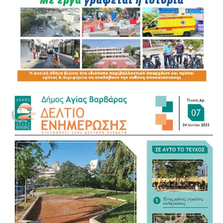
Σπούδασε νομικά στο Πανεπιστήμιο Αθηνών και στη
συνέχεια στο Πανεπιστήμιο του Φράιμπουργκ της τότε
Δυτικής Γερμανίας, με ειδίκευση στο Εταιρικό Δίκαιο. Με
την επιστροφή του στην Αθήνα άρχισε να δικηγορεί και το
1960 αναγορεύτηκε διδάκτωρ της Νομικής Σχολής του
Πανεπιστημίου Αθηνών, κατόπιν εισηγήσεως του
καθηγητή Κωνσταντίνου Ρόκα. Την εποχή εκείνη
γνωρίζεται με τον Κωνσταντίνο Καραμανλή, γνώριμο του
πατέρα του Μιλτιάδη Βαρβιτσιώτη, που είχε διατελέσει
βουλευτής του Λαϊκού Κόμματος, ο οποίος και του
ανέθεσε να συντάξει σχετικές εισηγήσεις προς
κυβερνητικούς παράγοντες, ενώ λίγο αργότερα τον ορίζει
υποψήφιο βουλευτή της ΕΡΕ στη Β΄ Περιφέρεια Αθηνών.
Στις εκλογές του 1961 εξελέγη βουλευτής, επανεκλεγείς
και στις εκλογές του 1963, του 1964 και στις υπόλοιπες
που ακολούθησαν (στη Β΄ Αθηνών από το 1974 ως και το
1996 και Επικρατείας το 2000).