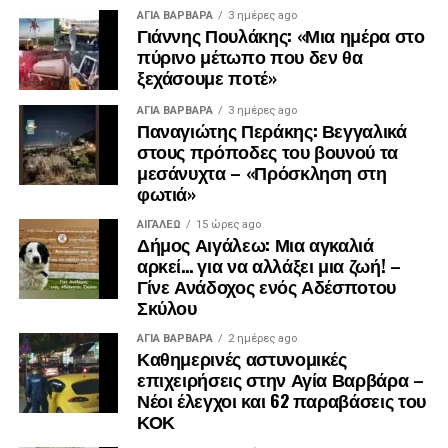
ΑΓΙΑ ΒΑΡΒΑΡΑ
3 ημέρες ago
Γιάννης Πουλάκης: «Μια ημέρα στο
πύρινο μέτωπο που δεν θα
ξεχάσουμε ποτέ»
ΑΓΙΑ ΒΑΡΒΑΡΑ
3 ημέρες ago
Παναγιώτης Περάκης: Βεγγαλικά
στους πρόποδες του βουνού τα
μεσάνυχτα – «Πρόσκληση στη
Λίγα λεπτά αργότερα, έφτασε και ο πρώην
φωτιά»
πρωθυπουργός, Αντώνης Σαμαράς, ο οποίος αφού
ΑΙΓΑΛΕΩ
15 ώρες ago
συλλυπήθηκε την οικογένεια, αποχώρησε.
Δήμος Αιγάλεω: Μια αγκαλιά
αρκεί… για να αλλάξει μια ζωή! –
Γίνε Ανάδοχος ενός Αδέσποτου
Σκύλου
ΑΓΙΑ ΒΑΡΒΑΡΑ
2 ημέρες ago
Καθημερινές αστυνομικές
επιχειρήσεις στην Αγία Βαρβάρα –
Νέοι έλεγχοι και 62 παραβάσεις του
ΚΟΚ