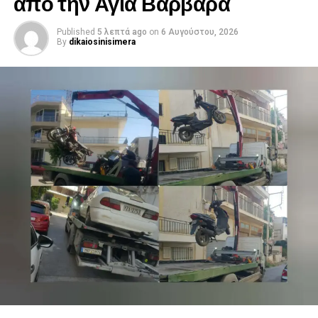
από την Αγία Βαρβάρα
Published
5 λεπτά ago
on
6 Αυγούστου, 2026
By
dikaiosinisimera