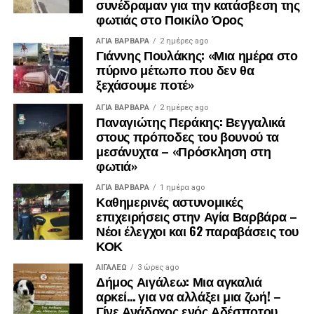
συνέδραμαν για την κατάσβεση της
φωτιάς στο Ποικίλο Όρος
ΑΓΙΑ ΒΑΡΒΑΡΑ
2 ημέρες ago
Γιάννης Πουλάκης: «Μια ημέρα στο
πύρινο μέτωπο που δεν θα
ξεχάσουμε ποτέ»
ΑΓΙΑ ΒΑΡΒΑΡΑ
2 ημέρες ago
Παναγιώτης Περάκης: Βεγγαλικά
στους πρόποδες του βουνού τα
μεσάνυχτα – «Πρόσκληση στη
φωτιά»
ΑΓΙΑ ΒΑΡΒΑΡΑ
1 ημέρα ago
.
Καθημερινές αστυνομικές
.
επιχειρήσεις στην Αγία Βαρβάρα –
.
Νέοι έλεγχοι και 62 παραβάσεις του
ΚΟΚ
ΑΙΓΑΛΕΩ
3 ώρες ago
Δήμος Αιγάλεω: Μια αγκαλιά
αρκεί… για να αλλάξει μια ζωή! –
Γίνε Ανάδοχος ενός Αδέσποτου