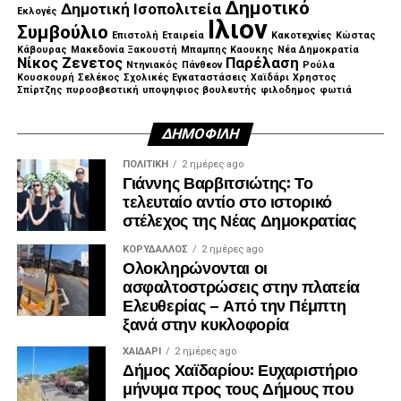
Δημοτικό
Δημοτική Ισοπολιτεία
Εκλογές
Ιλιον
Συμβούλιο
Επιστολή
Εταιρεία
Κακοτεχνίες
Κώστας
Κάβουρας
Μακεδονία Ξακουστή
Μπαμπης Καουκης
Νέα Δημοκρατία
Νίκος Ζενετος
Παρέλαση
Ντηνιακός
Πάνθεον
Ρούλα
Κουσκουρή
Σελέκος
Σχολικές Εγκαταστάσεις
Χαϊδάρι
Χρηστος
Σπίρτζης
πυροσβεστική
υποψηφιος βουλευτής
φιλοδημος
φωτιά
ΔΗΜΟΦΙΛΉ
ΠΟΛΙΤΙΚΉ
2 ημέρες ago
Γιάννης Βαρβιτσιώτης: Το
τελευταίο αντίο στο ιστορικό
στέλεχος της Νέας Δημοκρατίας
ΚΟΡΥΔΑΛΛΟΣ
2 ημέρες ago
Ολοκληρώνονται οι
ασφαλτοστρώσεις στην πλατεία
Ελευθερίας – Από την Πέμπτη
ξανά στην κυκλοφορία
ΧΑΪΔΑΡΙ
2 ημέρες ago
Δήμος Χαϊδαρίου: Ευχαριστήριο
μήνυμα προς τους Δήμους που