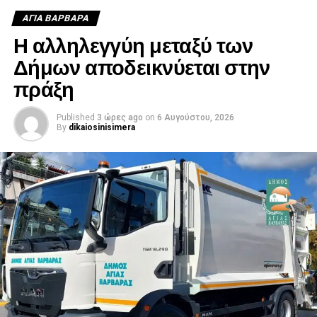
ΑΓΙΑ ΒΑΡΒΑΡΑ
Η αλληλεγγύη μεταξύ των
Δήμων αποδεικνύεται στην
πράξη
Published
3 ώρες ago
on
6 Αυγούστου, 2026
By
dikaiosinisimera