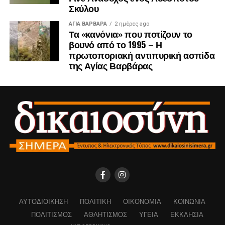
Σκύλου
ΑΓΙΑ ΒΑΡΒΑΡΑ
2 ημέρες ago
Τα «κανόνια» που ποτίζουν το
βουνό από το 1995 – Η
πρωτοποριακή αντιπυρική ασπίδα
της Αγίας Βαρβάρας
ΑΥΤΟΔΙΟΊΚΗΣΗ
ΠΟΛΙΤΙΚΉ
ΟΙΚΟΝΟΜΊΑ
ΚΟΙΝΩΝΊΑ
ΠΟΛΙΤΙΣΜΌΣ
ΑΘΛΗΤΙΣΜΌΣ
ΥΓΕΊΑ
ΕΚΚΛΗΣΊΑ