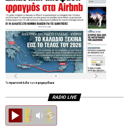
.
.
.
Λίγο μετά τις 11:30 στη Μητρόπολη έφτασε ο πρώην
υπουργός και πρώην πρόεδρος του ΠΑΣΟΚ, Ευάγγελος
Βενιζέλος, ο δήμαρχος Αθηναίων, Χάρης Δούκας αλλά και
ο πρώην πρόεδρος της Δημοκρατίας Προκόπης
Παυλόπουλος.
Τα
πρωτοσέλιδα
των
εφημερίδων
RADIO LIVE
Diesi FM