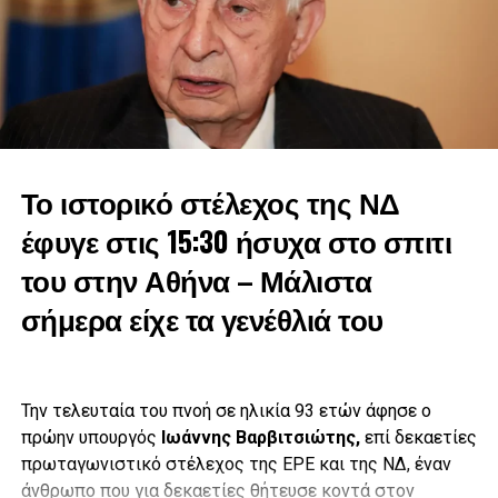
ευχαριστεί.0
Στη μακρά πορεία του ανέλαβε όποια θέση του ζητήθηκε
και ήταν παρών σε όποια μάχη και αν χρειάστηκε να
δώσει. Με ξεχωριστή την αναθεώρηση του Συντάγματος
του 1961», είπε και μοιράστηκε και προσωπικές ιστορίες
με τον πολιτικό που έφυγε από τη ζωή.
Το ιστορικό στέλεχος της ΝΔ
έφυγε στις 15:30 ήσυχα στο σπιτι
του στην Αθήνα – Μάλιστα
σήμερα είχε τα γενέθλιά του
Την τελευταία του πνοή σε ηλικία 93 ετών άφησε ο
πρώην υπουργός
Ιωάννης Βαρβιτσιώτης,
επί δεκαετίες
πρωταγωνιστικό στέλεχος της ΕΡΕ και της ΝΔ, έναν
άνθρωπο που για δεκαετίες θήτευσε κοντά στον