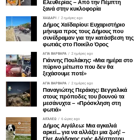
Ελευθερίας – Από την Πέμπτη
ξανά στην κυκλοφορία
ΧΑΪΔΑΡΙ
2 ημέρες ago
Δήμος Χαϊδαρίου: Ευχαριστήριο
μήνυμα προς τους Δήμους που
Λίγα λεπτά αργότερα, έφτασε και ο πρώην
συνέδραμαν για την κατάσβεση της
πρωθυπουργός, Αντώνης Σαμαράς, ο οποίος αφού
φωτιάς στο Ποικίλο Όρος
συλλυπήθηκε την οικογένεια, αποχώρησε.
ΑΓΙΑ ΒΑΡΒΑΡΑ
2 ημέρες ago
Γιάννης Πουλάκης: «Μια ημέρα στο
πύρινο μέτωπο που δεν θα
ξεχάσουμε ποτέ»
ΑΓΙΑ ΒΑΡΒΑΡΑ
2 ημέρες ago
Παναγιώτης Περάκης: Βεγγαλικά
στους πρόποδες του βουνού τα
μεσάνυχτα – «Πρόσκληση στη
φωτιά»
ΑΙΓΑΛΕΩ
6 ώρες ago
Δήμος Αιγάλεω: Μια αγκαλιά
αρκεί… για να αλλάξει μια ζωή! –
Γίνε Ανάδοχος ενός Αδέσποτου