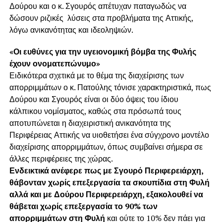
Δούρου και ο κ. Σγουρός απέτυχαν παταγωδώς να
δώσουν ριζικές λύσεις στα προβλήματα της Αττικής,
λόγω ανικανότητας και ιδεοληψιών.
«Οι ευθύνες για την υγειονομική βόμβα της Φυλής
έχουν ονοματεπώνυμο»
Ειδικότερα σχετικά με το θέμα της διαχείρισης των
απορριμμάτων ο κ. Πατούλης τόνισε χαρακτηριστικά, πως
Δούρου και Σγουρός είναι οι δύο όψεις του ίδιου
κάλπικου νομίσματος, καθώς στα πρόσωπά τους
αποτυπώνεται η διαχειριστική ανικανότητα της
Περιφέρειας Αττικής να υιοθετήσει ένα σύγχρονο μοντέλο
διαχείρισης απορριμμάτων, όπως συμβαίνει σήμερα σε
άλλες περιφέρειες της χώρας.
Ενδεικτικά ανέφερε πως με Σγουρό Περιφερειάρχη,
θάβονταν χωρίς επεξεργασία τα σκουπίδια στη Φυλή
αλλά και με Δούρου Περιφερειάρχη, εξακολουθεί να
θάβεται χωρίς επεξεργασία το 90% των
απορριμμάτων στη Φυλή
και ούτε το 10% δεν πάει για