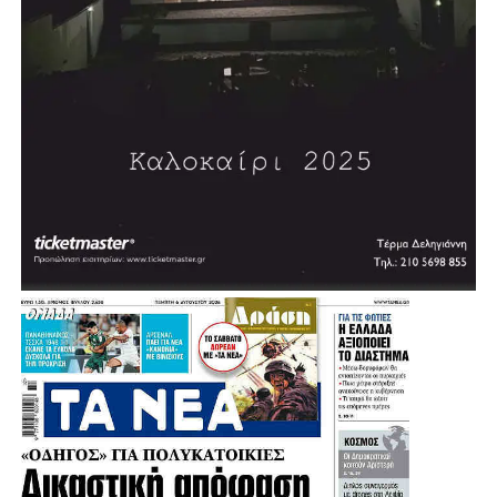
Δυτική Γερμανία και τις ΗΠΑ.
Τιμήθηκε από τον τότε Πρόεδρο της Δημοκρατίας Κάρολο
Παπούλια με τον Μεγαλόσταυρο του Τάγματος του
Φοίνικος, λόγω της μακράς πολιτικής του δράσης, καθώς
και με άλλα ανώτερα παράσημα διαφόρων κρατών.
Πηγή: protothema
.