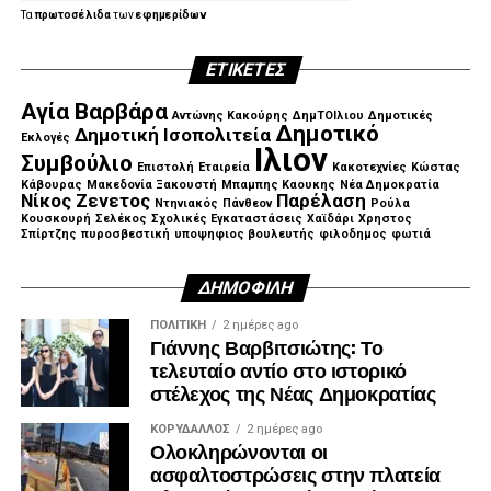
Τα
πρωτοσέλιδα
των
εφημερίδων
ΕΤΙΚΈΤΕΣ
Αγία Βαρβάρα
Αντώνης Κακούρης
ΔημΤΟΙλιου
Δημοτικές
Δημοτικό
Δημοτική Ισοπολιτεία
Εκλογές
Ιλιον
Συμβούλιο
Επιστολή
Εταιρεία
Κακοτεχνίες
Κώστας
Κάβουρας
Μακεδονία Ξακουστή
Μπαμπης Καουκης
Νέα Δημοκρατία
Νίκος Ζενετος
Παρέλαση
Ντηνιακός
Πάνθεον
Ρούλα
Κουσκουρή
Σελέκος
Σχολικές Εγκαταστάσεις
Χαϊδάρι
Χρηστος
Σπίρτζης
πυροσβεστική
υποψηφιος βουλευτής
φιλοδημος
φωτιά
ΔΗΜΟΦΙΛΉ
ΠΟΛΙΤΙΚΉ
2 ημέρες ago
Γιάννης Βαρβιτσιώτης: Το
τελευταίο αντίο στο ιστορικό
στέλεχος της Νέας Δημοκρατίας
ΚΟΡΥΔΑΛΛΟΣ
2 ημέρες ago
Ολοκληρώνονται οι
ασφαλτοστρώσεις στην πλατεία