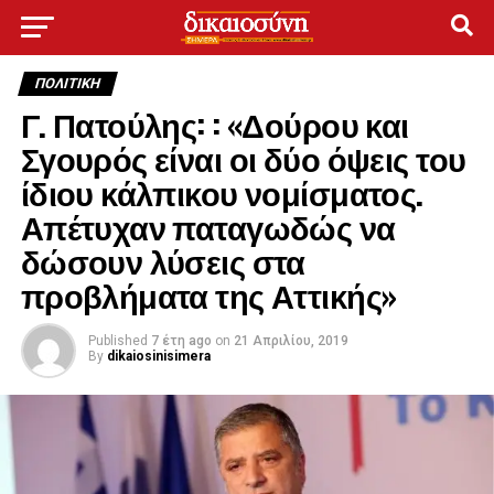
ΠΟΛΙΤΙΚΉ
Γ. Πατούλης: : «Δούρου και
Σγουρός είναι οι δύο όψεις του
ίδιου κάλπικου νομίσματος.
Απέτυχαν παταγωδώς να
δώσουν λύσεις στα
προβλήματα της Αττικής»
Published
7 έτη ago
on
21 Απριλίου, 2019
By
dikaiosinisimera