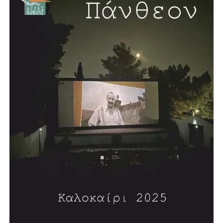
Μπροστά στο 2000: Ένα Νέο Συνταγματικό Πλαίσιο»
(1998), «Η Βουλευτική Ασυλία» (2000), «Οι Τρεις Απειλές
του Αιώνα» (2002), «Πολιτι(στι)κή φωτογραμμετρία»
(2005), «Η Μεταναστευτική Πολιτική της Ευρώπης»
(2006), «Η Αναγκαία Αναθεώρηση» (2006), «Τυφλοί
στρατοί-Η Δύση και η Απειλή του Ισλαμικού
Φονταμενταλισμού» (2008), «Αναζητώντας την Τέχνη»
(2008)και τη δίγλωσση έκδοση «5 Χρόνια στο Ευρωπαϊκό
Κοινοβούλιο 2004-2009» (2009). Έχει γράψει πολλά
άρθρα πολιτικού και κοινωνικού περιεχομένου.
Επισκέφθηκε, επίσημα προσκεκλημένος, την Αγγλία, τη
Δυτική Γερμανία και τις ΗΠΑ.
Τιμήθηκε από τον τότε Πρόεδρο της Δημοκρατίας Κάρολο
Παπούλια με τον Μεγαλόσταυρο του Τάγματος του
Φοίνικος, λόγω της μακράς πολιτικής του δράσης, καθώς
και με άλλα ανώτερα παράσημα διαφόρων κρατών.