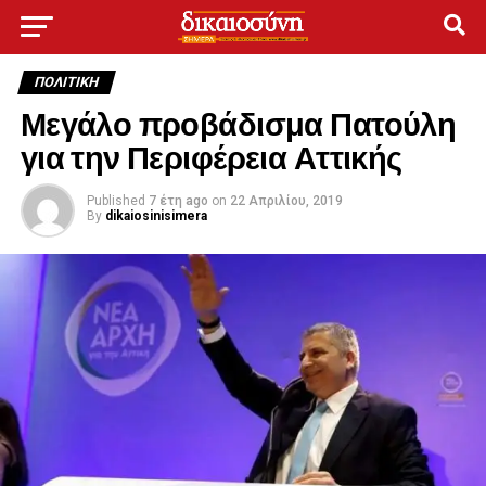
ΠΟΛΙΤΙΚΉ
Μεγάλο προβάδισμα Πατούλη
για την Περιφέρεια Αττικής
Published
7 έτη ago
on
22 Απριλίου, 2019
By
dikaiosinisimera