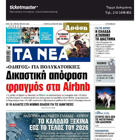
Πηγή: protothema
.
.
.
.
Λίγο μετά τις 11:30 στη Μητρόπολη έφτασε ο πρώην
υπουργός και πρώην πρόεδρος του ΠΑΣΟΚ, Ευάγγελος
Βενιζέλος, ο δήμαρχος Αθηναίων, Χάρης Δούκας αλλά και
ο πρώην πρόεδρος της Δημοκρατίας Προκόπης
Παυλόπουλος.