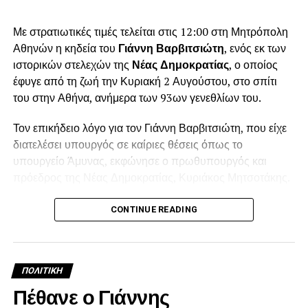
Με στρατιωτικές τιμές τελείται στις 12:00 στη Μητρόπολη
Αθηνών η κηδεία του
Γιάννη Βαρβιτσιώτη
, ενός εκ των
ιστορικών στελεχών της
Νέας Δημοκρατίας
, ο οποίος
έφυγε από τη ζωή την Κυριακή 2 Αυγούστου, στο σπίτι
του στην Αθήνα, ανήμερα των 93ων γενεθλίων του.
Τον επικήδειο λόγο για τον Γιάννη Βαρβιτσιώτη, που είχε
διατελέσει υπουργός σε καίριες θέσεις όπως το
υπουργείο Άμυνας, εκφώνησε ο πρωθυπουργός και
πρόεδρος της Νέας Δημοκρατίας, Κυριάκος Μητσοτάκης.
Λίγο πριν τη μία το μεσημέρι, ολοκληρώθηκε η εξόδιος
CONTINUE READING
ακολουθία και στο βήμα ανέβηκε ο πρωθυπουργός
Κυριάκος Μητσοτάκης για να εκφωνήσει τον επικήδειο
λόγο, σε πολύ συγκινητικό κλίμα.
ΠΟΛΙΤΙΚΉ
Μεταξύ άλλων ο Κυριάκος Μητσοτάκης, είπε: «Ο Γιάννης
Πέθανε ο Γιάννης
Βαρβιτσιώτης ήταν φτιαγμένος από εκείνο το σπάνιο