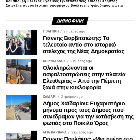
Κουσκουρή
Σελέκος
Σχολικές Εγκαταστάσεις
Χαϊδάρι
Χρηστος
Σπίρτζης
πυροσβεστική
υποψηφιος βουλευτής
φιλοδημος
φωτιά
ΔΗΜΟΦΙΛΉ
ΠΟΛΙΤΙΚΉ
2 ημέρες ago
Γιάννης Βαρβιτσιώτης: Το
τελευταίο αντίο στο ιστορικό
στέλεχος της Νέας Δημοκρατίας
ΚΟΡΥΔΑΛΛΟΣ
2 ημέρες ago
Ολοκληρώνονται οι
ασφαλτοστρώσεις στην πλατεία
Ελευθερίας – Από την Πέμπτη
ξανά στην κυκλοφορία
ΧΑΪΔΑΡΙ
2 ημέρες ago
Δήμος Χαϊδαρίου: Ευχαριστήριο
μήνυμα προς τους Δήμους που
Λίγα λεπτά αργότερα, έφτασε και ο πρώην
συνέδραμαν για την κατάσβεση της
πρωθυπουργός, Αντώνης Σαμαράς, ο οποίος αφού
φωτιάς στο Ποικίλο Όρος
συλλυπήθηκε την οικογένεια, αποχώρησε.
ΑΓΙΑ ΒΑΡΒΑΡΑ
2 ημέρες ago
Γιάννης Πουλάκης: «Μια ημέρα στο