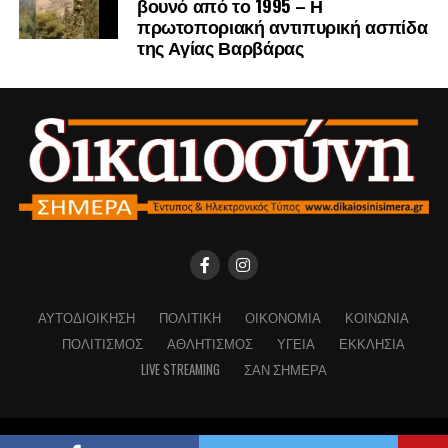
βουνό από το 1995 – Η
πρωτοποριακή αντιπυρική ασπίδα
της Αγίας Βαρβάρας
ΑΥΤΟΔΙΟΊΚΗΣΗ
ΠΟΛΙΤΙΚΉ
ΟΙΚΟΝΟΜΊΑ
ΚΟΙΝΩΝΊΑ
ΠΟΛΙΤΙΣΜΌΣ
ΑΘΛΗΤΙΣΜΌΣ
ΥΓΕΊΑ
ΕΚΚΛΗΣΊΑ
LIVE STREAMING
ΣΑΝ ΣΉΜΕΡΑ
Copyright © Dikaiosinisimera.gr 2026