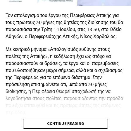
ιστορία…», είπε ακόμη με λυγμούς ο γιος του, Μιλτιάδης
Βαρβιτσιώτης με τη
Σόφη Λαναρά
, τη γυναίκα που
Βαρβιτσιώτης.
γνώρισε το μακρινό 1967 στη Βουλιαγμένη και έζησαν
Τον απολογισμό του έργου της Περιφέρειας Αττικής για
μαζί για πέντε δεκαετίες, μέχρι την εκδημία της το 2015.
Σπαρακτικός ήταν και ο επικήδειος των εγγονών του, που
τους πρώτους 30 μήνες της θητείας της διοίκησής του θα
μοιράστηκαν ιστορίες βαθιά συγκινημένες, μη μπορώντας
παρουσιάσει την Τρίτη 14 Ιουλίου, στις 18:30, στο Ωδείο
Κατά διαβολική σύμπτωση, ο Γιάννης Βαρβιτσιώτης
είχε
να τον εκφωνήσουν από τα δάκρυα.
Αθηνών, ο Περιφερειάρχης Αττικής, Νίκος Χαρδαλιάς.
σήμερα τα γενέθλια του,
καθώς είχε γεννηθεί σαν
σήμερα πριν από 93 χρόνια, το μακρινό 1933. Μοίραζε τον
Η ταφή πραγματοποιείται στο Α΄ Νεκροταφείο Αθηνών.
Με κεντρικό μήνυμα «Απολογισμός ευθύνης στους
χρόνο του μεταξύ του αγαπημένου του Μυστρά και του
πολίτες της Αττικής», η εκδήλωση έχει ως στόχο να
σπιτιού του στη Φιλοθέη, όπου βρισκόταν την τελευταία
παρουσιαστούν οι δράσεις, τα έργα και οι παρεμβάσεις
περίοδο λόγω των προβλημάτων υγείας που
που υλοποιήθηκαν μέχρι σήμερα, αλλά και ο σχεδιασμός
αντιμετώπιζε.
της Περιφέρειας για το επόμενο διάστημα. Στην
πρόσκληση επισημαίνεται ότι, μετά από 30 μήνες
Ποιος ήταν ο Γιάννης Βαρβιτσιώτης
διοίκησης, η Περιφέρεια θεωρεί υποχρέωσή της να
Ο Ιωάννης Βαρβιτσιώτης γεννήθηκε στην Αθήνα στις 2
λογοδοτήσει στους πολίτες, παρουσιάζοντας την πρόοδο
Αυγούστου του 1933. Ήταν νομικός και πολιτικός που
που έχει επιτευχθεί και τις προτεραιότητες της επόμενης
διετέλεσε επί σειρά ετών βουλευτής της ΕΡΕ και της Νέας
περιόδου.
Δημοκρατίας, υπουργός, ευρωβουλευτής και
CONTINUE READING
Παράλληλα, γίνεται αναφορά στις «300+1 δεσμεύσεις» της
αντιπρόεδρος της Νέας Δημοκρατίας (1993 – 1997).