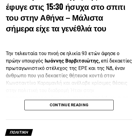
έφυγε στις 15:30 ήσυχα στο σπιτι
του στην Αθήνα – Μάλιστα
σήμερα είχε τα γενέθλιά του
Την τελευταία του πνοή σε ηλικία 93 ετών άφησε ο
πρώην υπουργός
Ιωάννης Βαρβιτσιώτης,
επί δεκαετίες
πρωταγωνιστικό στέλεχος της ΕΡΕ και της ΝΔ, έναν
άνθρωπο που για δεκαετίες θήτευσε κοντά στον
Κωνσταντίνο Καραμανλή και ανέλαβε κρίσιμες θέσεις
στην πολιτική του διαδρομή. Ήταν στην
πραγματικότητα η «ζωντανή ιστορία» της ΝΔ και ένας
Έπειτα, με δάκρυα στα μάτια και λυγίζοντας πολλές φορές
από τους ελάχιστους εν ζωή προδικτατορικούς
CONTINUE READING
από τη συγκίνηση,
ο γιος του Μιλτιάδης Βαρβιτσιώτης
,
βουλευτές.
εκφώνησε επικήδειο, στον οποίο τόνισε μεταξύ άλλων ότι
«ήσουν παρών όχι στα καθημερινά, αλλά στα σημαντικά»,
Ο Ιωάννης Βαρβιτσιώτης είχε ταλαιπωρηθεί τα τελευταία
ενώ τόνισε ότι οι περισσότεροι τον αποχαιρετούν όχι μόνο
ΠΟΛΙΤΙΚΉ
χρόνια από αρκετά προβλήματα υγείας που είχαν