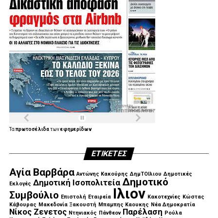
Τα
πρωτοσέλιδα
των
εφημερίδων
ΕΤΙΚΈΤΕΣ
Αγία Βαρβάρα
Αντώνης Κακούρης
ΔημΤΟΙλιου
Δημοτικές
Δημοτικό
Δημοτική Ισοπολιτεία
Εκλογές
Ιλιον
Συμβούλιο
Επιστολή
Εταιρεία
Κακοτεχνίες
Κώστας
Κάβουρας
Μακεδονία Ξακουστή
Μπαμπης Καουκης
Νέα Δημοκρατία
Νίκος Ζενετος
Παρέλαση
Ντηνιακός
Πάνθεον
Ρούλα