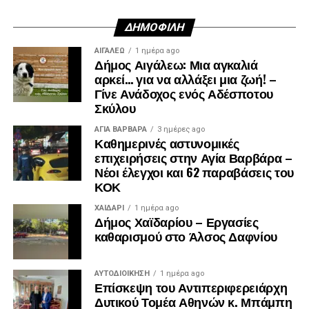
ΔΗΜΟΦΙΛΉ
ΑΙΓΑΛΕΩ
1 ημέρα ago
Δήμος Αιγάλεω: Μια αγκαλιά
αρκεί… για να αλλάξει μια ζωή! –
Γίνε Ανάδοχος ενός Αδέσποτου
Σκύλου
ΑΓΙΑ ΒΑΡΒΑΡΑ
3 ημέρες ago
Καθημερινές αστυνομικές
επιχειρήσεις στην Αγία Βαρβάρα –
Νέοι έλεγχοι και 62 παραβάσεις του
ΚΟΚ
ΧΑΪΔΑΡΙ
1 ημέρα ago
Δήμος Χαϊδαρίου – Εργασίες
Λίγα λεπτά αργότερα, έφτασε και ο πρώην
καθαρισμού στο Άλσος Δαφνίου
πρωθυπουργός, Αντώνης Σαμαράς, ο οποίος αφού
συλλυπήθηκε την οικογένεια, αποχώρησε.
ΑΥΤΟΔΙΟΊΚΗΣΗ
1 ημέρα ago
Επίσκεψη του Αντιπεριφερειάρχη
Δυτικού Τομέα Αθηνών κ. Μπάμπη