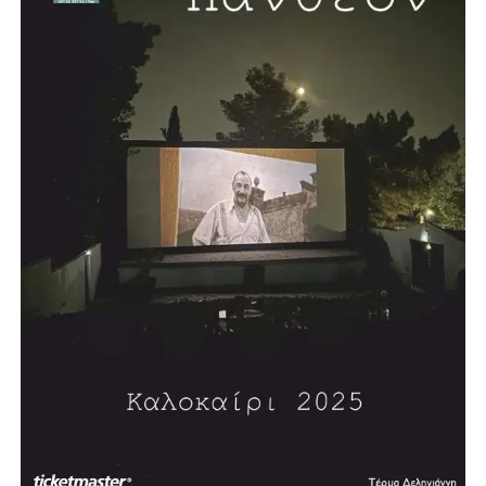
του Αιώνα» (2002), «Πολιτι(στι)κή φωτογραμμετρία»
(2005), «Η Μεταναστευτική Πολιτική της Ευρώπης»
(2006), «Η Αναγκαία Αναθεώρηση» (2006), «Τυφλοί
στρατοί-Η Δύση και η Απειλή του Ισλαμικού
Φονταμενταλισμού» (2008), «Αναζητώντας την Τέχνη»
(2008)και τη δίγλωσση έκδοση «5 Χρόνια στο Ευρωπαϊκό
Κοινοβούλιο 2004-2009» (2009). Έχει γράψει πολλά
άρθρα πολιτικού και κοινωνικού περιεχομένου.
Επισκέφθηκε, επίσημα προσκεκλημένος, την Αγγλία, τη
Δυτική Γερμανία και τις ΗΠΑ.
Τιμήθηκε από τον τότε Πρόεδρο της Δημοκρατίας Κάρολο
Παπούλια με τον Μεγαλόσταυρο του Τάγματος του
Φοίνικος, λόγω της μακράς πολιτικής του δράσης, καθώς
και με άλλα ανώτερα παράσημα διαφόρων κρατών.