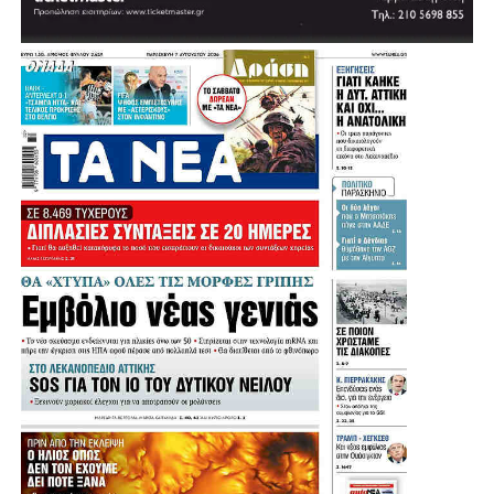
Πηγή: protothema
.
.
.
.
Λίγο μετά τις 11:30 στη Μητρόπολη έφτασε ο πρώην
υπουργός και πρώην πρόεδρος του ΠΑΣΟΚ, Ευάγγελος
Βενιζέλος, ο δήμαρχος Αθηναίων, Χάρης Δούκας αλλά και
ο πρώην πρόεδρος της Δημοκρατίας Προκόπης
Παυλόπουλος.