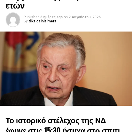
ετών
εκπρόσωπος μιας σχολής που αντιλαμβανόταν την
πολιτική όχι ως κάτι πρόσκαιρο, αλλά έχοντας αρχές και
αξίες.
Published
5 ημέρες ago
on
2 Αυγούστου, 2026
By
dikaiosinisimera
Σεβαστέ μας Γιάννη, μας αφήνεις βαριά κληρονομιά. Την
ευθύνη απέναντι στην πατρίδα, την αφοσίωση σε αξίες,
κυρίως όμως μια βαθιά πολιτική ευγένεια που τόσο μας
λείπει αυτές τις εποχές. Για όλα αυτά η Ελλάδα αλλά και η
μεγάλη μας παράταξη, η Νέα Δημοκρατία θα σε
ευχαριστεί.0
Στη μακρά πορεία του ανέλαβε όποια θέση του ζητήθηκε
και ήταν παρών σε όποια μάχη και αν χρειάστηκε να
δώσει. Με ξεχωριστή την αναθεώρηση του Συντάγματος
του 1961», είπε και μοιράστηκε και προσωπικές ιστορίες
με τον πολιτικό που έφυγε από τη ζωή.
Το ιστορικό στέλεχος της ΝΔ
έφυγε στις 15:30 ήσυχα στο σπιτι