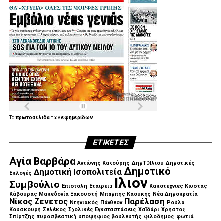
Τα
πρωτοσέλιδα
των
εφημερίδων
ΕΤΙΚΈΤΕΣ
Αγία Βαρβάρα
Αντώνης Κακούρης
ΔημΤΟΙλιου
Δημοτικές
Δημοτικό
Δημοτική Ισοπολιτεία
Εκλογές
Ιλιον
Συμβούλιο
Επιστολή
Εταιρεία
Κακοτεχνίες
Κώστας
Κάβουρας
Μακεδονία Ξακουστή
Μπαμπης Καουκης
Νέα Δημοκρατία
Νίκος Ζενετος
Παρέλαση
Ντηνιακός
Πάνθεον
Ρούλα
Κουσκουρή
Σελέκος
Σχολικές Εγκαταστάσεις
Χαϊδάρι
Χρηστος
Σπίρτζης
πυροσβεστική
υποψηφιος βουλευτής
φιλοδημος
φωτιά