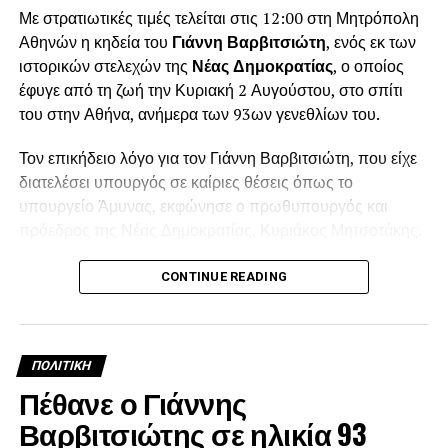
Με στρατιωτικές τιμές τελείται στις 12:00 στη Μητρόπολη
Αθηνών η κηδεία του
Γιάννη Βαρβιτσιώτη
, ενός εκ των
ιστορικών στελεχών της
Νέας Δημοκρατίας
, ο οποίος
έφυγε από τη ζωή την Κυριακή 2 Αυγούστου, στο σπίτι
του στην Αθήνα, ανήμερα των 93ων γενεθλίων του.
Τον επικήδειο λόγο για τον Γιάννη Βαρβιτσιώτη, που είχε
διατελέσει υπουργός σε καίριες θέσεις όπως το
υπουργείο Άμυνας, εκφώνησε ο πρωθυπουργός και
πρόεδρος της Νέας Δημοκρατίας, Κυριάκος Μητσοτάκης.
Λίγο πριν τη μία το μεσημέρι, ολοκληρώθηκε η εξόδιος
CONTINUE READING
ακολουθία και στο βήμα ανέβηκε ο πρωθυπουργός
Κυριάκος Μητσοτάκης για να εκφωνήσει τον επικήδειο
λόγο, σε πολύ συγκινητικό κλίμα.
ΠΟΛΙΤΙΚΉ
Μεταξύ άλλων ο Κυριάκος Μητσοτάκης, είπε: «Ο Γιάννης
Πέθανε ο Γιάννης
Βαρβιτσιώτης ήταν φτιαγμένος από εκείνο το σπάνιο
Βαρβιτσιώτης σε ηλικία 93
μέταλλο μιας άλλης εποχής…Υπήρξε ο τελευταίος