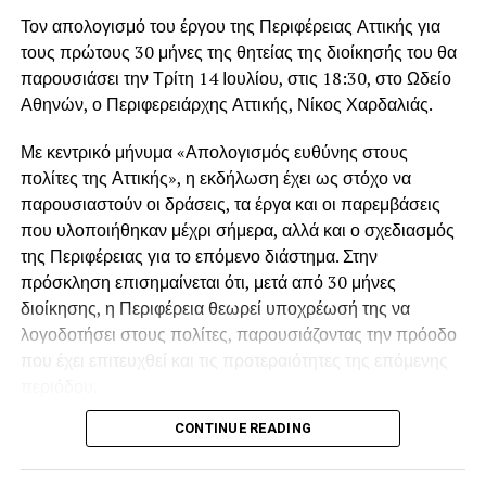
Βαρβιτσιώτης.
γνώρισε το μακρινό 1967 στη Βουλιαγμένη και έζησαν
Τον απολογισμό του έργου της Περιφέρειας Αττικής για
μαζί για πέντε δεκαετίες, μέχρι την εκδημία της το 2015.
Σπαρακτικός ήταν και ο επικήδειος των εγγονών του, που
τους πρώτους 30 μήνες της θητείας της διοίκησής του θα
μοιράστηκαν ιστορίες βαθιά συγκινημένες, μη μπορώντας
παρουσιάσει την Τρίτη 14 Ιουλίου, στις 18:30, στο Ωδείο
Κατά διαβολική σύμπτωση, ο Γιάννης Βαρβιτσιώτης
είχε
να τον εκφωνήσουν από τα δάκρυα.
Αθηνών, ο Περιφερειάρχης Αττικής, Νίκος Χαρδαλιάς.
σήμερα τα γενέθλια του,
καθώς είχε γεννηθεί σαν
σήμερα πριν από 93 χρόνια, το μακρινό 1933. Μοίραζε τον
Η ταφή πραγματοποιείται στο Α΄ Νεκροταφείο Αθηνών.
Με κεντρικό μήνυμα «Απολογισμός ευθύνης στους
χρόνο του μεταξύ του αγαπημένου του Μυστρά και του
πολίτες της Αττικής», η εκδήλωση έχει ως στόχο να
σπιτιού του στη Φιλοθέη, όπου βρισκόταν την τελευταία
παρουσιαστούν οι δράσεις, τα έργα και οι παρεμβάσεις
περίοδο λόγω των προβλημάτων υγείας που
που υλοποιήθηκαν μέχρι σήμερα, αλλά και ο σχεδιασμός
αντιμετώπιζε.
της Περιφέρειας για το επόμενο διάστημα. Στην
πρόσκληση επισημαίνεται ότι, μετά από 30 μήνες
Ποιος ήταν ο Γιάννης Βαρβιτσιώτης
διοίκησης, η Περιφέρεια θεωρεί υποχρέωσή της να
Ο Ιωάννης Βαρβιτσιώτης γεννήθηκε στην Αθήνα στις 2
λογοδοτήσει στους πολίτες, παρουσιάζοντας την πρόοδο
Αυγούστου του 1933. Ήταν νομικός και πολιτικός που
που έχει επιτευχθεί και τις προτεραιότητες της επόμενης
διετέλεσε επί σειρά ετών βουλευτής της ΕΡΕ και της Νέας
περιόδου.
Δημοκρατίας, υπουργός, ευρωβουλευτής και
CONTINUE READING
Παράλληλα, γίνεται αναφορά στις «300+1 δεσμεύσεις» της
αντιπρόεδρος της Νέας Δημοκρατίας (1993 – 1997).
διοίκησης και στη μέχρι σήμερα πορεία υλοποίησής τους.
Υπήρξε μία από τις μακροβιότερες και πιο έμπειρες