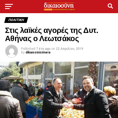
ΠΟΛΙΤΙΚΉ
Στις λαϊκές αγορές της Δυτ.
Αθήνας ο Λεωτσάκος
Published
7 έτη ago
on
22 Απριλίου, 2019
By
dikaiosinisimera