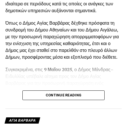
ιδιαίτερα σε περιόδους κατά τις οποίες οι ανάγκες των
δημοτικών υπηρεσιών αυξάνονται σημαντικά.
Όπως ο Δήμος Αγίας Βαρβάρας δέχθηκε πρόσφατα τη
συνδρομή του Δήμου Αθηναίων και του Δήμου Αιγάλεω,
με την προσωρινή παραχώρηση απορριμματοφόρων για
την ενίσχυση της υπηρεσίας καθαριότητας, έτσι και ο
Δήμος μας έχει σταθεί στο παρελθόν στο πλευρό άλλων
Δήμων, προσφέροντας μέσα και εξοπλισμό που διέθετε.
Συγκεκριμένα, στις
9 Μαΐου 2025
, ο Δήμος Μάνδρας–
Ειδυλλίας υπέβαλε αίτημα προς τον Δήμο Αγίας
Βαρβάρας για την προσωρινή παραχώρηση ενός
απορριμματοφόρου οχήματος. Το αίτημα
CONTINUE READING
πρωτοκολλήθηκε στις
12 Μαΐου 2025
, με αριθμό
πρωτοκόλλου
6988
, και αφορούσε την κάλυψη των
αυξημένων αναγκών της
Δημοτικής Ενότητας Βιλίων
κατά τη θερινή περίοδο.
ΑΓΙΑ ΒΑΡΒΑΡΑ