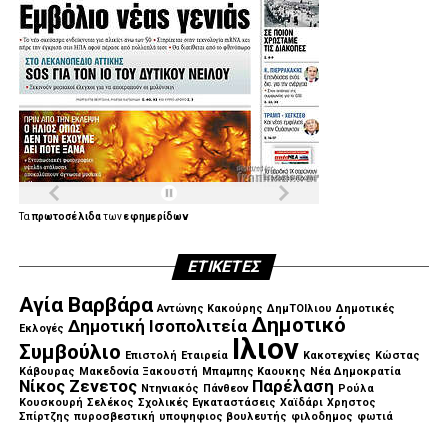
Τα
πρωτοσέλιδα
των
εφημερίδων
ΕΤΙΚΈΤΕΣ
Αγία Βαρβάρα
Αντώνης Κακούρης
ΔημΤΟΙλιου
Δημοτικές
Δημοτικό
Δημοτική Ισοπολιτεία
Εκλογές
Ιλιον
Συμβούλιο
Επιστολή
Εταιρεία
Κακοτεχνίες
Κώστας
Κάβουρας
Μακεδονία Ξακουστή
Μπαμπης Καουκης
Νέα Δημοκρατία
Νίκος Ζενετος
Παρέλαση
Ντηνιακός
Πάνθεον
Ρούλα
Κουσκουρή
Σελέκος
Σχολικές Εγκαταστάσεις
Χαϊδάρι
Χρηστος
Σπίρτζης
πυροσβεστική
υποψηφιος βουλευτής
φιλοδημος
φωτιά