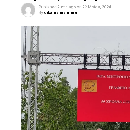
Published
2 έτη ago
on
22 Μαΐου, 2024
By
dikaiosinisimera