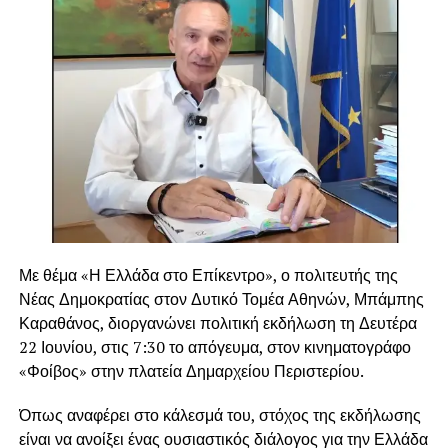
Με θέμα «Η Ελλάδα στο Επίκεντρο», ο πολιτευτής της
Νέας Δημοκρατίας στον Δυτικό Τομέα Αθηνών, Μπάμπης
Καραθάνος, διοργανώνει πολιτική εκδήλωση τη Δευτέρα
22 Ιουνίου, στις 7:30 το απόγευμα, στον κινηματογράφο
«Φοίβος» στην πλατεία Δημαρχείου Περιστερίου.
Ο κ. Καραθάνος στάθηκε επίσης στον ψηφιακό
μετασχηματισμό του κράτους, επισημαίνοντας ότι οι
Όπως αναφέρει στο κάλεσμά του, στόχος της εκδήλωσης
ηλεκτρονικές υπηρεσίες έχουν απλοποιήσει σημαντικά
είναι να ανοίξει ένας ουσιαστικός διάλογος για την Ελλάδα