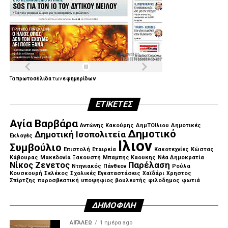
ΕΠΑΓΓΕΛΜΑΤΙΚΟΥ ΕΠΙΜΕΛΗΤΗΡΙΟΥ
ΜΑΥΡΟΙΔΑΚΟΣ ΔΗΜΗΤΡΗΣ ΠΡΩΗΝ ΠΡΟΕΔΡΟΣ
Β2 ΔΕΕΠ
ΓΙΩΡΓΟΣ ΚΩΤΤΗΣ ΜΕΛΟΣ ΠΟΛΙΤΙΚΗΣ ΕΠΙΤΡΟΠΗΣ
ΝΔ
Τα
πρωτοσέλιδα
των
εφημερίδων
ΓΙΩΡΓΟΣ ΔΗΜΟΠΟΥΛΟΣ ΠΡΩΗΝ
ΕΤΙΚΈΤΕΣ
ΑΝΤΙΠΕΡΙΦΕΡΕΙΑΡΧΗΣ ΚΕΝΤΡΙΚΟΥ ΤΟΜΕΑ
Αγία Βαρβάρα
Αντώνης Κακούρης
ΔημΤΟΙλιου
Δημοτικές
ΝΙΚΟΣ ΓΡΕΤΖΕΛΟΣ ΑΝΤΙΠΡΟΕΔΡΟΣ
Δημοτικό
Δημοτική Ισοπολιτεία
Εκλογές
ΕΠΑΓΓΕΛΜΑΤΙΚΟΥ ΕΠΙΜΕΛΗΤΗΡΙΟΥ
Ιλιον
Συμβούλιο
Επιστολή
Εταιρεία
Κακοτεχνίες
Κώστας
Κάβουρας
Μακεδονία Ξακουστή
Μπαμπης Καουκης
Νέα Δημοκρατία
ΤΑΣΙΟΠΟΥΛΟΣ ΣΤΑΥΡΟΣ ΥΠ ΠΕΡΙΦΕΡΕΙΑΚΟΣ
Νίκος Ζενετος
Παρέλαση
Ντηνιακός
Πάνθεον
Ρούλα
ΣΥΜΒΟΥΛΟΣ
Κουσκουρή
Σελέκος
Σχολικές Εγκαταστάσεις
Χαϊδάρι
Χρηστος
Σπίρτζης
πυροσβεστική
υποψηφιος βουλευτής
φιλοδημος
φωτιά
ΜΟΥΛΙΑΤΟΣ ΔΗΜΗΤΡΗΣ ΥΠ ΠΕΡΙΦΕΡΕΙΑΚΟΣ
ΔΗΜΟΦΙΛΉ
ΣΥΜΒΟΥΛΟΣ
ΑΙΓΑΛΕΩ
1 ημέρα ago