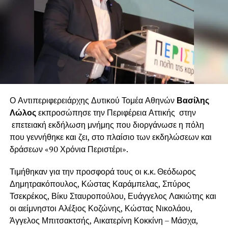
Ο Αντιπεριφερειάρχης Δυτικού Τομέα Αθηνών
Βασίλης
Λώλος
εκπροσώπησε την Περιφέρεια Αττικής στην
επετειακή εκδήλωση μνήμης που διοργάνωσε η πόλη
που γεννήθηκε και ζει, στο πλαίσιο των εκδηλώσεων και
δράσεων «90 Χρόνια Περιστέρι».
Τιμήθηκαν για την προσφορά τους οι κ.κ. Θεόδωρος
Δημητρακόπουλος, Κώστας Καράμπελας, Σπύρος
Τσεκρέκος, Βίκυ Σταυροπούλου, Ευάγγελος Λακιώτης και
οι αείμνηστοι Αλέξιος Κοζώνης, Κώστας Νικολάου,
Άγγελος Μπιτσακτσής, Αικατερίνη Κοκκίνη – Μάσχα,