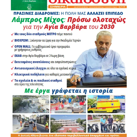
ανοίγουμε έναν ουσιαστικό διάλογο και θέτουμε στο
επίκεντρο νέες προτάσεις και ιδέες. Γιατί η Ελλάδα του
2030 χτίζεται με ευθύνη, προτάσεις και συνεργασία.
Ξεκινάμε…Μαζί!»
Αναμένουμε να δούμε τις επόμενες κινήσεις του.
Την εκδήλωση χαιρέτισαν ο Υπουργός Περιβάλλοντος και
Ενέργειας Σταύρος Παπασταύρου, ο Ευρωβουλευτής
Φρέντι Μπελέρης, οι ιδρυτές της Ομάδας Αλήθειας Κίμων
Μπένος και Κώστας Δογάνης, ο πρόεδρος της ΟΝΝΕΔ
Δυτικής Αθήνας Νίκος Βυτινιώτης, ενώ μήνυμα απηύθυνε
μέσω βιντεοσκοπημένης παρέμβασης και ο Υπουργός
Υγείας Άδωνις Γεωργιάδης.
Η εκδήλωση ολοκληρώθηκε με συζήτηση και ανταλλαγή