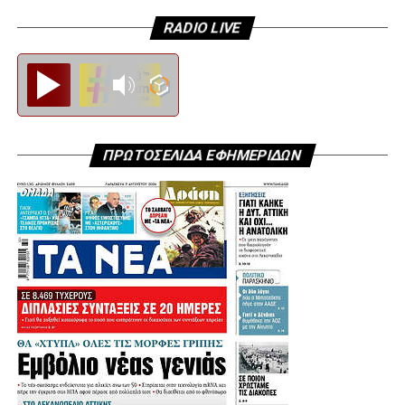
ΛΟΥΚΑΣ ΚΑΡΑΣΤΑΤΗΡΗΣ ΠΡΟΕΔΡΟΣ ΔΗΜΤΟ
ΧΑΙΔΑΡΙΟΥ
RADIO LIVE
ΔΕΣΠΟΙΝΑ ΠΡΟΚΟΠΙΟΥ ΠΡΟΕΔΡΟΣ ΔΗΜΤΟ
Diesi FM
ΑΙΓΑΛΕΩ
ΛΕΩΝΙΔΑΣ ΠΑΠΑΝΔΡΕΟΥ ΠΡΟΕΔΡΟΣ ΔΗΜΤΟ
ΑΓΙΑΣ ΒΑΡΒΑΡΑΣ
ΠΡΩΤΟΣΕΛΙΔΑ ΕΦΗΜΕΡΙΔΩΝ
ΦΙΛΙΠΠΟΣ ΚΩΤΣΗΣ ΙΔΙΟΚΤΗΤΗΣ ΓΣ ΠΕΡΙΣΤΕΡΙΟΥ
ΝΑΝΤΙΑ ΓΚΟΓΚΟΖΩΤΟΥ ΠΡΟΕΔΡΟΣ ΕΟΠΠΥ
ΑΡΗΣ ΑΓΓΕΛΗΣ ΓΕΝΙΚΟΣ ΓΡΑΜΜΑΤΕΑΣ
ΣΤΡΑΤΗΓΙΚΟΥ ΣΧΕΔΙΑΣΜΟΥ ΥΠΟΥΡΓΕΙΟΥ ΥΓΕΙΑΣ
ΓΙΑΝΝΗΣ ΧΑΤΖΗΘΕΟΔΟΣΙΟΥ ΠΡΟΕΔΡΟΣ
ΕΠΑΓΓΕΛΑΜΑΤΙΚΟΥ ΕΠΙΜΕΛΗΤΗΡΙΟΥ
ΔΗΜΗΤΡΗΣ ΒΑΡΔΑΚΩΣΤΑΣ ΑΝΤΙΠΡΟΕΔΡΟΣ