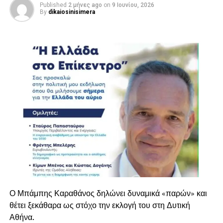
Η εκδήλωση αναμένεται να συγκεντρώσει στελέχη της
Published
2 μήνες ago
on
9 Ιουνίου, 2026
By
dikaiosinisimera
Νέας Δημοκρατίας, αυτοδιοικητικούς παράγοντες και
πολίτες από ολόκληρη τη Δυτική Αθήνα, σε μια συζήτηση
με επίκεντρο το μέλλον της χώρας και τον ρόλο των
τοπικών κοινωνιών στη διαμόρφωσή του.
Πρόγραμμα
Αναπαραγωγής
Βίντεο
Εκτενής ήταν και η αναφορά του στον τομέα της υγείας,
όπου παρουσίασε τις αλλαγές που υλοποιούνται στο
Ο Μπάμπης Καραθάνος δηλώνει δυναμικά «παρών» και
Εθνικό Σύστημα Υγείας. Όπως τόνισε, η ηλεκτρονική
θέτει ξεκάθαρα ως στόχο την εκλογή του στη Δυτική
συνταγογράφηση, ο Εθνικός Ηλεκτρονικός Φάκελος
Αθήνα.