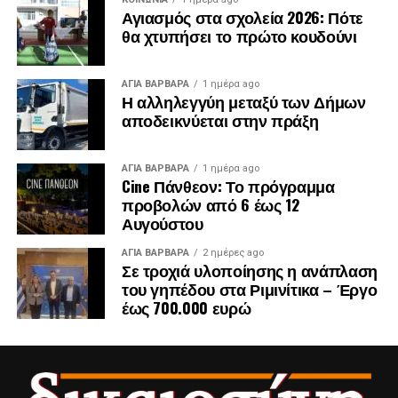
Αγιασμός στα σχολεία 2026: Πότε
ΓΙΑΝΝΗΣ ΑΛΕΞΟΠΟΥΛΟΣ ΠΡΩΗΝ ΔΗΜΟΤΙΚΟΣ
θα χτυπήσει το πρώτο κουδούνι
ΣΥΜΒΟΥΛΟΣ ΧΑΙΔΑΡΙΟΥ
ΑΓΙΑ ΒΑΡΒΑΡΑ
1 ημέρα ago
ΔΗΜΗΤΡΗΣ ΔΑΛΑΜΑΓΚΑΣ ΠΡΩΗΝ ΔΗΜΟΤΙΚΟΣ
Η αλληλεγγύη μεταξύ των Δήμων
ΣΥΜΒΟΥΛΟΣ ΙΛΙΟΥ
αποδεικνύεται στην πράξη
ΕΛΕΝΗ ΓΡΕΤΣΙΣΤΑ ΠΡΩΗΝ ΔΗΜΟΤΙΚΟΣ
ΑΓΙΑ ΒΑΡΒΑΡΑ
1 ημέρα ago
ΣΥΜΒΟΥΛΟΣ ΙΛΙΟΥ
Cine Πάνθεον: Το πρόγραμμα
προβολών από 6 έως 12
ΧΡΗΣΤΟΣ ΓΚΟΝΗΣ ΠΡΩΗΝ ΔΗΜΟΤΙΚΟΣ
Αυγούστου
ΣΥΜΒΟΥΛΟΣ ΙΛΙΟΥ
ΑΓΙΑ ΒΑΡΒΑΡΑ
2 ημέρες ago
Σε τροχιά υλοποίησης η ανάπλαση
ΒΑΝΙΚΙΩΤΗΣ ΓΙΩΡΓΟΣ ΚΟΙΝΟΤΙΚΟΣ ΣΥΜΒΟΥΛΟΣ
του γηπέδου στα Ριμινίτικα – Έργο
ΠΕΡΙΣΤΕΡΙΟΥ
έως 700.000 ευρώ
ΜΟΡΦΟΝΙΟΥ ΣΤΕΦΑΝΙΑ ΚΟΙΝΟΤΙΚΟΣ ΣΥΜΒΟΥΛΟΣ
ΠΕΡΙΣΤΕΡΙΟΥ
ΚΑΛΥΒΑ ΠΑΝΑΓΙΩΤΑ ΚΟΙΝΟΤΙΚΟΣ ΣΥΜΒΟΥΛΟΣ