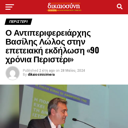
ΠΕΡΙΣΤΕΡΙ
Ο Αντιπεριφερειάρχης
Βασίλης Λώλος στην
επετειακή εκδήλωση «90
χρόνια Περιστέρι»
Published
2 έτη ago
on
28 Μαΐου, 2024
By
dikaiosinisimera