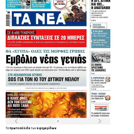
ΓΙΑΝΝΗΣ ΧΑΡΑΛΑΜΠΟΠΟΥΛΟΣ ΔΗΜΟΤΙΚΟΣ
ΣΥΜΒΟΥΛΟΣ ΙΛΙΟΥ
ΧΡΟΝΟΠΟΥΛΟΥ ΚΩΝΣΤΑΝΤΙΝΑ ΔΗΜΟΤΙΚΗ
ΣΥΜΒΟΥΛΟΣ ΧΑΙΔΑΡΙΟΥ
ΣΠΥΡΟΣ ΑΠΟΣΤΟΛΟΠΟΥΛΟΣ ΔΙΟΙΚΗΤΗΣ
ΝΟΣΟΚΟΜΕΙΟΥ ΑΤΤΙΚΟΝ
ΑΛΕΞΑΝΔΡΑ ΓΕΩΡΓΑΚΑΚΟΥ ΔΙΟΚΗΤΡΙΑ
ΝΟΣΟΚΟΜΕΙΟΥ ΑΓΙΑ ΒΑΡΒΑΡΑ
ΑΝΤΙΠΡΟΣΩΠΙΑ ΤΗΣ Β2 ΔΕΕΠ
ΘΟΔΩΡΗΣ ΕΛΕΥΘΕΡΙΑΝΟΣ ΠΡΟΕΔΡΟΣ ΔΗΜΤΟ
ΠΕΡΙΣΤΕΡΙΟΥ
ΝΙΚΟΣ ΣΤΑΥΡΟΠΟΥΛΟΣ ΠΡΟΕΔΡΟΣ ΔΗΜΤΟ ΙΛΙΟΥ
Τα
πρωτοσέλιδα
των
εφημερίδων