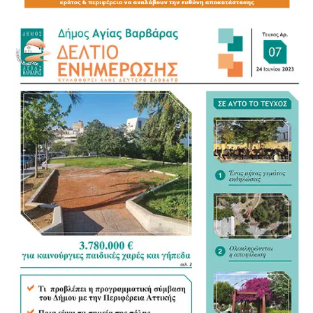
απόψεων με τους πολίτες, σε μια βραδιά όπου
κυριάρχησαν οι αναφορές στις προοπτικές της χώρας και
της Δυτικής Αθήνας για τα επόμενα χρόνια.
Στην εκδήλωση παρευρέθηκαν:
ΝΙΚΟΣ ΖΕΝΕΤΟΣ ΠΡΩΗΝ ΔΗΜΑΡΧΟΣ ΙΛΙΟΥ
ΒΑΓΓΕΛΗΣ ΝΤΗΝΙΑΚΟΣ ΠΡΩΗΝ ΔΗΜΑΡΧΟΣ
ΧΑΙΔΑΡΙΟΥ
ΔΗΜΗΤΡΗΣ ΜΑΡΑΒΕΛΙΑΣ ΠΡΩΗΝ ΔΗΜΑΡΧΟΣ
ΧΑΙΔΑΡΙΟΥ ΚΑΙ ΠΡΟΕΔΡΟΣ ΕΤΑΑ
ΜΠΑΜΠΗΣ ΑΛΕΞΑΝΔΡΑΤΟΣ
ΑΝΤΙΠΕΡΙΦΕΡΕΙΑΡΧΗΣ ΔΥΤΙΚΟΥ ΤΟΜΕΑ
ΑΘΑΝΑΣΙΑ ΠΑΠΑΣΠΥΡΟΥ
ΑΝΤΙΠΕΡΙΦΕΡΕΙΑΡΧΗΣ ΔΥΤΙΚΗΣ ΑΤΤΙΚΗΣ