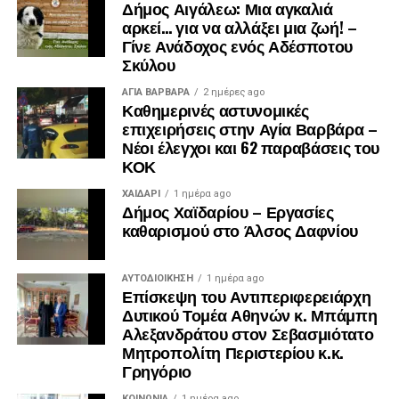
Δήμος Αιγάλεω: Μια αγκαλιά
ΚΡΕΜΜΥΔΑΣ ΛΑΜΠΡΟΣ ΥΠ ΠΕΡΙΦΕΡΕΙΑΚΟΣ
αρκεί… για να αλλάξει μια ζωή! –
ΣΥΜΒΟΥΛΟΣ
Γίνε Ανάδοχος ενός Αδέσποτου
Σκύλου
ΣΑΒΒΑΣ ΑΒΡΑΜΙΔΗΣ ΠΡΩΗΝ ΔΗΜΟΤΙΚΟΙ
ΣΥΜΒΟΥΛΟΙ ΠΕΡΙΣΤΕΡΙΟΥ
ΑΓΙΑ ΒΑΡΒΑΡΑ
2 ημέρες ago
Καθημερινές αστυνομικές
επιχειρήσεις στην Αγία Βαρβάρα –
ΓΙΩΡΓΟΣ ΑΥΓΟΥΣΤΙΔΗΣ ΠΡΩΗΝ ΔΗΜΟΤΙΚΟΙ
Νέοι έλεγχοι και 62 παραβάσεις του
ΣΥΜΒΟΥΛΟΙ ΠΕΡΙΣΤΕΡΙΟΥ
ΚΟΚ
ΑΡΓΥΡΗΣ ΑΙΒΑΤΟΓΛΟΥ ΠΡΩΗΝ ΔΗΜΟΤΙΚΟΙ
ΧΑΪΔΑΡΙ
1 ημέρα ago
Δήμος Χαϊδαρίου – Εργασίες
ΣΥΜΒΟΥΛΟΙ ΠΕΡΙΣΤΕΡΙΟΥ
καθαρισμού στο Άλσος Δαφνίου
ΓΙΑΝΝΗΣ ΚΑΝΤΖΟΣ ΠΡΩΗΝ ΔΗΜΟΤΙΚΟΣ
ΣΥΜΒΟΥΛΟΣ ΑΙΓΑΛΕΩ
ΑΥΤΟΔΙΟΊΚΗΣΗ
1 ημέρα ago
Επίσκεψη του Αντιπεριφερειάρχη
ΒΕΛΕΝΤΖΑΣ ΓΙΩΡΓΟΣ ΠΡΩΗΝ ΔΗΜΟΤΙΚΟΣ
Δυτικού Τομέα Αθηνών κ. Μπάμπη
Αλεξανδράτου στον Σεβασμιότατο
ΣΥΜΒΟΥΛΟΣ ΧΑΙΔΑΡΙΟΥ
Μητροπολίτη Περιστερίου κ.κ.
Γρηγόριο
ΔΟΥΜΟΥΡΑ ΔΗΜΗΤΡΑ ΠΡΩΗΝ ΔΗΜΟΤΙΚΟΣ
ΣΥΜΒΟΥΛΟΣ ΧΑΙΔΑΡΙΟΥ
ΚΟΙΝΩΝΊΑ
1 ημέρα ago