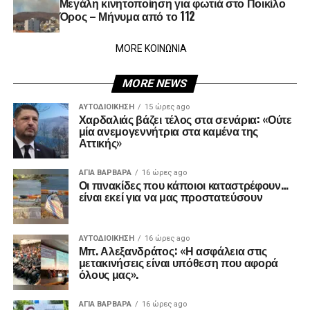
Μεγάλη κινητοποίηση για φωτιά στο Ποικίλο
Όρος – Μήνυμα από το 112
MORE ΚΟΙΝΩΝΙΑ
MORE NEWS
ΑΥΤΟΔΙΟΊΚΗΣΗ
15 ώρες ago
Χαρδαλιάς βάζει τέλος στα σενάρια: «Ούτε
μία ανεμογεννήτρια στα καμένα της
Αττικής»
ΑΓΙΑ ΒΑΡΒΑΡΑ
16 ώρες ago
Οι πινακίδες που κάποιοι καταστρέφουν…
είναι εκεί για να μας προστατεύσουν
ΑΥΤΟΔΙΟΊΚΗΣΗ
16 ώρες ago
Μπ. Αλεξανδράτος: «Η ασφάλεια στις
μετακινήσεις είναι υπόθεση που αφορά
όλους μας».
ΑΓΙΑ ΒΑΡΒΑΡΑ
16 ώρες ago