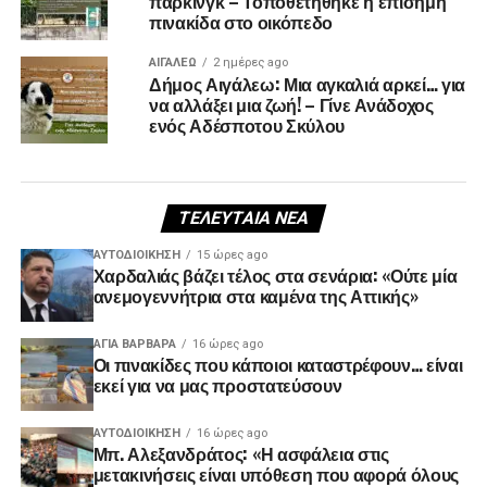
πάρκινγκ – Τοποθετήθηκε η επίσημη
πινακίδα στο οικόπεδο
ΑΙΓΑΛΕΩ
2 ημέρες ago
Δήμος Αιγάλεω: Μια αγκαλιά αρκεί… για
να αλλάξει μια ζωή! – Γίνε Ανάδοχος
ενός Αδέσποτου Σκύλου
ΤΕΛΕΥΤΑΊΑ ΝΈΑ
ΑΥΤΟΔΙΟΊΚΗΣΗ
15 ώρες ago
Χαρδαλιάς βάζει τέλος στα σενάρια: «Ούτε μία
ανεμογεννήτρια στα καμένα της Αττικής»
ΑΓΙΑ ΒΑΡΒΑΡΑ
16 ώρες ago
Οι πινακίδες που κάποιοι καταστρέφουν… είναι
εκεί για να μας προστατεύσουν
ΑΥΤΟΔΙΟΊΚΗΣΗ
16 ώρες ago
Μπ. Αλεξανδράτος: «Η ασφάλεια στις
μετακινήσεις είναι υπόθεση που αφορά όλους