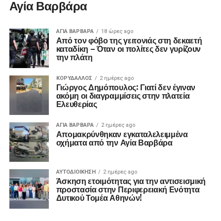
Αγία Βαρβάρα
ΑΓΙΑ ΒΑΡΒΑΡΑ
18 ώρες ago
Από τον φόβο της γειτονιάς στη δεκαετή
καταδίκη – Όταν οι πολίτες δεν γυρίζουν
την πλάτη
ΚΟΡΥΔΑΛΛΟΣ
2 ημέρες ago
Γιώργος Δημόπουλος: Γιατί δεν έγιναν
ακόμη οι διαγραμμίσεις στην πλατεία
Ελευθερίας
ΑΓΙΑ ΒΑΡΒΑΡΑ
2 ημέρες ago
Απομακρύνθηκαν εγκαταλελειμμένα
οχήματα από την Αγία Βαρβάρα
ΑΥΤΟΔΙΟΊΚΗΣΗ
2 ημέρες ago
Άσκηση ετοιμότητας για την αντισεισμική
προστασία στην Περιφερειακή Ενότητα
Δυτικού Τομέα Αθηνών!