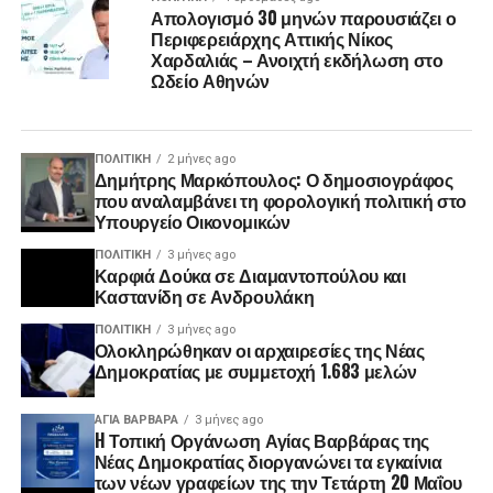
Απολογισμό 30 μηνών παρουσιάζει ο
Περιφερειάρχης Αττικής Νίκος
Χαρδαλιάς – Ανοιχτή εκδήλωση στο
Ωδείο Αθηνών
ΠΟΛΙΤΙΚΉ
2 μήνες ago
Δημήτρης Μαρκόπουλος: Ο δημοσιογράφος
που αναλαμβάνει τη φορολογική πολιτική στο
Υπουργείο Οικονομικών
ΠΟΛΙΤΙΚΉ
3 μήνες ago
Καρφιά Δούκα σε Διαμαντοπούλου και
Καστανίδη σε Ανδρουλάκη
ΠΟΛΙΤΙΚΉ
3 μήνες ago
Ολοκληρώθηκαν οι αρχαιρεσίες της Νέας
Δημοκρατίας με συμμετοχή 1.683 μελών
ΑΓΙΑ ΒΑΡΒΑΡΑ
3 μήνες ago
H Τοπική Οργάνωση Αγίας Βαρβάρας της
Νέας Δημοκρατίας διοργανώνει τα εγκαίνια
των νέων γραφείων της την Τετάρτη 20 Μαΐου