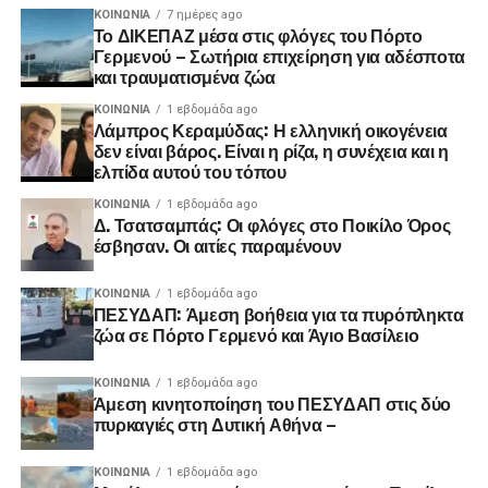
ΚΟΙΝΩΝΊΑ
7 ημέρες ago
Το ΔΙΚΕΠΑΖ μέσα στις φλόγες του Πόρτο
Γερμενού – Σωτήρια επιχείρηση για αδέσποτα
και τραυματισμένα ζώα
ΚΟΙΝΩΝΊΑ
1 εβδομάδα ago
Λάμπρος Κεραμύδας: Η ελληνική οικογένεια
δεν είναι βάρος. Είναι η ρίζα, η συνέχεια και η
ελπίδα αυτού του τόπου
ΚΟΙΝΩΝΊΑ
1 εβδομάδα ago
Δ. Τσατσαμπάς: Οι φλόγες στο Ποικίλο Όρος
έσβησαν. Οι αιτίες παραμένουν
ΚΟΙΝΩΝΊΑ
1 εβδομάδα ago
ΠΕΣΥΔΑΠ: Άμεση βοήθεια για τα πυρόπληκτα
ζώα σε Πόρτο Γερμενό και Άγιο Βασίλειο
ΚΟΙΝΩΝΊΑ
1 εβδομάδα ago
Άμεση κινητοποίηση του ΠΕΣΥΔΑΠ στις δύο
πυρκαγιές στη Δυτική Αθήνα –
ΚΟΙΝΩΝΊΑ
1 εβδομάδα ago