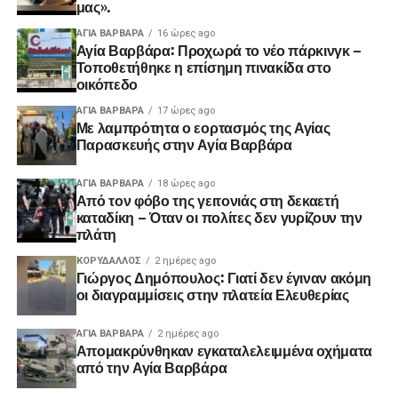
μας».
ΑΓΙΑ ΒΑΡΒΑΡΑ
16 ώρες ago
Αγία Βαρβάρα: Προχωρά το νέο πάρκινγκ –
Τοποθετήθηκε η επίσημη πινακίδα στο
οικόπεδο
ΑΓΙΑ ΒΑΡΒΑΡΑ
17 ώρες ago
Με λαμπρότητα ο εορτασμός της Αγίας
Παρασκευής στην Αγία Βαρβάρα
ΑΓΙΑ ΒΑΡΒΑΡΑ
18 ώρες ago
Από τον φόβο της γειτονιάς στη δεκαετή
καταδίκη – Όταν οι πολίτες δεν γυρίζουν την
πλάτη
ΚΟΡΥΔΑΛΛΟΣ
2 ημέρες ago
Γιώργος Δημόπουλος: Γιατί δεν έγιναν ακόμη
οι διαγραμμίσεις στην πλατεία Ελευθερίας
ΑΓΙΑ ΒΑΡΒΑΡΑ
2 ημέρες ago
Απομακρύνθηκαν εγκαταλελειμμένα οχήματα
από την Αγία Βαρβάρα