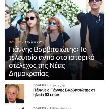
ΠΟΛΙΤΙΚΉ
5 ημέρες ago
Γιάννης Βαρβιτσιώτης: Το
τελευταίο αντίο στο ιστορικό
στέλεχος της Νέας
Δημοκρατίας
ΠΟΛΙΤΙΚΉ
6 ημέρες ago
Πέθανε ο Γιάννης Βαρβιτσιώτης σε
ηλικία 93 ετών
ΠΟΛΙΤΙΚΉ
4 εβδομάδες ago