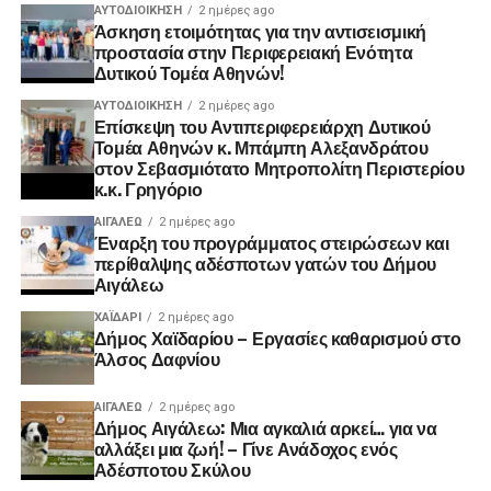
ΑΥΤΟΔΙΟΊΚΗΣΗ
2 ημέρες ago
Άσκηση ετοιμότητας για την αντισεισμική
προστασία στην Περιφερειακή Ενότητα
Δυτικού Τομέα Αθηνών!
ΑΥΤΟΔΙΟΊΚΗΣΗ
2 ημέρες ago
Επίσκεψη του Αντιπεριφερειάρχη Δυτικού
Τομέα Αθηνών κ. Μπάμπη Αλεξανδράτου
στον Σεβασμιότατο Μητροπολίτη Περιστερίου
κ.κ. Γρηγόριο
ΑΙΓΑΛΕΩ
2 ημέρες ago
Έναρξη του προγράμματος στειρώσεων και
περίθαλψης αδέσποτων γατών του Δήμου
Αιγάλεω
ΧΑΪΔΑΡΙ
2 ημέρες ago
Δήμος Χαϊδαρίου – Εργασίες καθαρισμού στο
Άλσος Δαφνίου
ΑΙΓΑΛΕΩ
2 ημέρες ago
Δήμος Αιγάλεω: Μια αγκαλιά αρκεί… για να
αλλάξει μια ζωή! – Γίνε Ανάδοχος ενός
Αδέσποτου Σκύλου