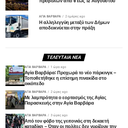
προβολών από 6 έως 12 Αυγούστου
ΑΓΙΑ ΒΑΡΒΑΡΑ
2 ημέρες ago
Η αλληλεγγύη μεταξύ των Δήμων
αποδεικνύεται στην πράξη
ΤΕΛΕΥΤΑΊΑ ΝΈΑ
ΑΓΙΑ ΒΑΡΒΑΡΑ
1 ώρα ago
Αγία Βαρβάρα: Προχωρά το νέο πάρκινγκ –
Τοποθετήθηκε η επίσημη πινακίδα στο
οικόπεδο
ΑΓΙΑ ΒΑΡΒΑΡΑ
2 ώρες ago
Με λαμπρότητα ο εορτασμός της Αγίας
Παρασκευής στην Αγία Βαρβάρα
ΑΓΙΑ ΒΑΡΒΑΡΑ
3 ώρες ago
Από τον φόβο της γειτονιάς στη δεκαετή
καταδίκη – Όταν οι πολίτες δεν γυρίζουν την