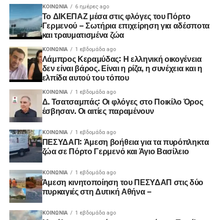
ΚΟΙΝΩΝΊΑ
6 ημέρες ago
Το ΔΙΚΕΠΑΖ μέσα στις φλόγες του Πόρτο
Γερμενού – Σωτήρια επιχείρηση για αδέσποτα
και τραυματισμένα ζώα
ΚΟΙΝΩΝΊΑ
1 εβδομάδα ago
Λάμπρος Κεραμύδας: Η ελληνική οικογένεια
δεν είναι βάρος. Είναι η ρίζα, η συνέχεια και η
ελπίδα αυτού του τόπου
ΚΟΙΝΩΝΊΑ
1 εβδομάδα ago
Δ. Τσατσαμπάς: Οι φλόγες στο Ποικίλο Όρος
έσβησαν. Οι αιτίες παραμένουν
ΚΟΙΝΩΝΊΑ
1 εβδομάδα ago
ΠΕΣΥΔΑΠ: Άμεση βοήθεια για τα πυρόπληκτα
ζώα σε Πόρτο Γερμενό και Άγιο Βασίλειο
ΚΟΙΝΩΝΊΑ
1 εβδομάδα ago
Άμεση κινητοποίηση του ΠΕΣΥΔΑΠ στις δύο
πυρκαγιές στη Δυτική Αθήνα –
ΚΟΙΝΩΝΊΑ
1 εβδομάδα ago