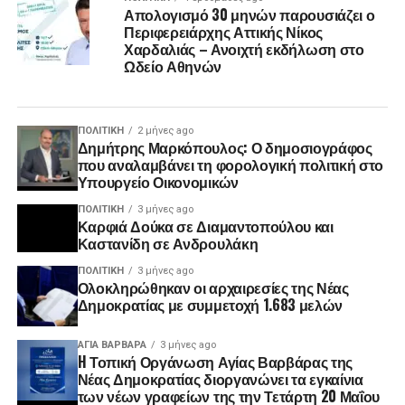
Απολογισμό 30 μηνών παρουσιάζει ο
Περιφερειάρχης Αττικής Νίκος
Χαρδαλιάς – Ανοιχτή εκδήλωση στο
Ωδείο Αθηνών
ΠΟΛΙΤΙΚΉ
2 μήνες ago
Δημήτρης Μαρκόπουλος: Ο δημοσιογράφος
που αναλαμβάνει τη φορολογική πολιτική στο
Υπουργείο Οικονομικών
ΠΟΛΙΤΙΚΉ
3 μήνες ago
Καρφιά Δούκα σε Διαμαντοπούλου και
Καστανίδη σε Ανδρουλάκη
ΠΟΛΙΤΙΚΉ
3 μήνες ago
Ολοκληρώθηκαν οι αρχαιρεσίες της Νέας
Δημοκρατίας με συμμετοχή 1.683 μελών
ΑΓΙΑ ΒΑΡΒΑΡΑ
3 μήνες ago
H Τοπική Οργάνωση Αγίας Βαρβάρας της
Νέας Δημοκρατίας διοργανώνει τα εγκαίνια
των νέων γραφείων της την Τετάρτη 20 Μαΐου