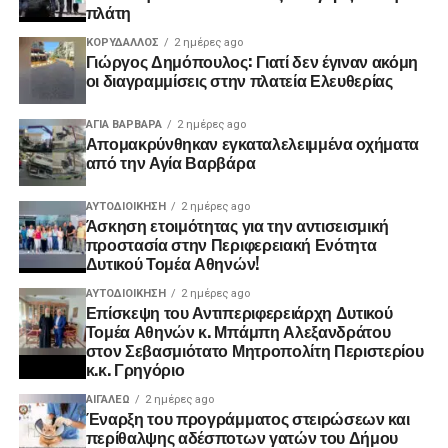
πλάτη
ΚΟΡΥΔΑΛΛΟΣ
2 ημέρες ago
Γιώργος Δημόπουλος: Γιατί δεν έγιναν ακόμη
οι διαγραμμίσεις στην πλατεία Ελευθερίας
ΑΓΙΑ ΒΑΡΒΑΡΑ
2 ημέρες ago
Απομακρύνθηκαν εγκαταλελειμμένα οχήματα
από την Αγία Βαρβάρα
ΑΥΤΟΔΙΟΊΚΗΣΗ
2 ημέρες ago
Άσκηση ετοιμότητας για την αντισεισμική
προστασία στην Περιφερειακή Ενότητα
Δυτικού Τομέα Αθηνών!
ΑΥΤΟΔΙΟΊΚΗΣΗ
2 ημέρες ago
Επίσκεψη του Αντιπεριφερειάρχη Δυτικού
Τομέα Αθηνών κ. Μπάμπη Αλεξανδράτου
στον Σεβασμιότατο Μητροπολίτη Περιστερίου
κ.κ. Γρηγόριο
ΑΙΓΑΛΕΩ
2 ημέρες ago
Έναρξη του προγράμματος στειρώσεων και
περίθαλψης αδέσποτων γατών του Δήμου