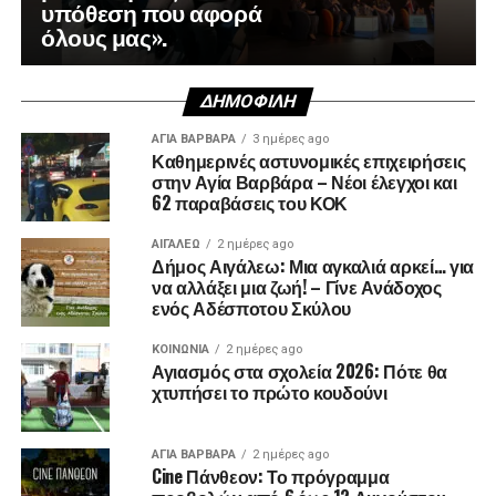
υπόθεση που αφορά
όλους μας».
ΔΗΜΟΦΙΛΉ
ΑΓΙΑ ΒΑΡΒΑΡΑ
3 ημέρες ago
Καθημερινές αστυνομικές επιχειρήσεις
στην Αγία Βαρβάρα – Νέοι έλεγχοι και
62 παραβάσεις του ΚΟΚ
ΑΙΓΑΛΕΩ
2 ημέρες ago
Δήμος Αιγάλεω: Μια αγκαλιά αρκεί… για
να αλλάξει μια ζωή! – Γίνε Ανάδοχος
ενός Αδέσποτου Σκύλου
ΚΟΙΝΩΝΊΑ
2 ημέρες ago
Αγιασμός στα σχολεία 2026: Πότε θα
χτυπήσει το πρώτο κουδούνι
ΑΓΙΑ ΒΑΡΒΑΡΑ
2 ημέρες ago
Cine Πάνθεον: Το πρόγραμμα