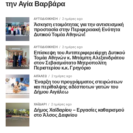
την Αγία Βαρβάρα
ΑΥΤΟΔΙΟΊΚΗΣΗ
2 ημέρες ago
Άσκηση ετοιμότητας για την αντισεισμική
προστασία στην Περιφερειακή Ενότητα
Δυτικού Τομέα Αθηνών!
ΑΥΤΟΔΙΟΊΚΗΣΗ
2 ημέρες ago
Επίσκεψη του Αντιπεριφερειάρχη Δυτικού
Τομέα Αθηνών κ. Μπάμπη Αλεξανδράτου
στον Σεβασμιότατο Μητροπολίτη
Περιστερίου κ.κ. Γρηγόριο
ΑΙΓΑΛΕΩ
2 ημέρες ago
Έναρξη του προγράμματος στειρώσεων
και περίθαλψης αδέσποτων γατών του
Δήμου Αιγάλεω
ΧΑΪΔΑΡΙ
2 ημέρες ago
Δήμος Χαϊδαρίου – Εργασίες καθαρισμού
στο Άλσος Δαφνίου