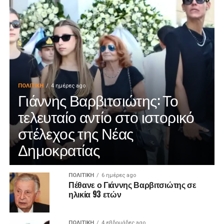
ΠΟΛΙΤΙΚΉ
4 ημέρες ago
Γιάννης Βαρβιτσιώτης: Το
τελευταίο αντίο στο ιστορικό
στέλεχος της Νέας
Δημοκρατίας
ΠΟΛΙΤΙΚΉ
6 ημέρες ago
Πέθανε ο Γιάννης Βαρβιτσιώτης σε
ηλικία 93 ετών
ΠΟΛΙΤΙΚΉ
4 εβδομάδες ago