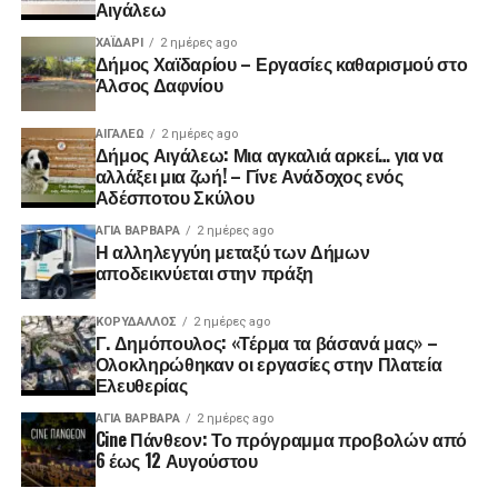
Αιγάλεω
ΧΑΪΔΑΡΙ
2 ημέρες ago
Δήμος Χαϊδαρίου – Εργασίες καθαρισμού στο
Άλσος Δαφνίου
ΑΙΓΑΛΕΩ
2 ημέρες ago
Δήμος Αιγάλεω: Μια αγκαλιά αρκεί… για να
αλλάξει μια ζωή! – Γίνε Ανάδοχος ενός
Αδέσποτου Σκύλου
ΑΓΙΑ ΒΑΡΒΑΡΑ
2 ημέρες ago
Η αλληλεγγύη μεταξύ των Δήμων
αποδεικνύεται στην πράξη
ΚΟΡΥΔΑΛΛΟΣ
2 ημέρες ago
Γ. Δημόπουλος: «Τέρμα τα βάσανά μας» –
Ολοκληρώθηκαν οι εργασίες στην Πλατεία
Ελευθερίας
ΑΓΙΑ ΒΑΡΒΑΡΑ
2 ημέρες ago
Cine Πάνθεον: Το πρόγραμμα προβολών από
6 έως 12 Αυγούστου