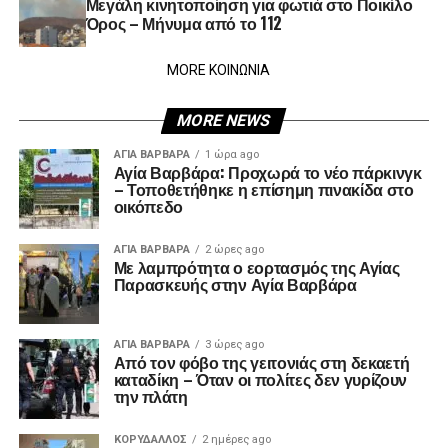
Μεγάλη κινητοποίηση για φωτιά στο Ποικίλο
Όρος – Μήνυμα από το 112
MORE ΚΟΙΝΩΝΙΑ
MORE NEWS
ΑΓΙΑ ΒΑΡΒΑΡΑ
1 ώρα ago
Αγία Βαρβάρα: Προχωρά το νέο πάρκινγκ
– Τοποθετήθηκε η επίσημη πινακίδα στο
οικόπεδο
ΑΓΙΑ ΒΑΡΒΑΡΑ
2 ώρες ago
Με λαμπρότητα ο εορτασμός της Αγίας
Παρασκευής στην Αγία Βαρβάρα
ΑΓΙΑ ΒΑΡΒΑΡΑ
3 ώρες ago
Από τον φόβο της γειτονιάς στη δεκαετή
καταδίκη – Όταν οι πολίτες δεν γυρίζουν
την πλάτη
ΚΟΡΥΔΑΛΛΟΣ
2 ημέρες ago