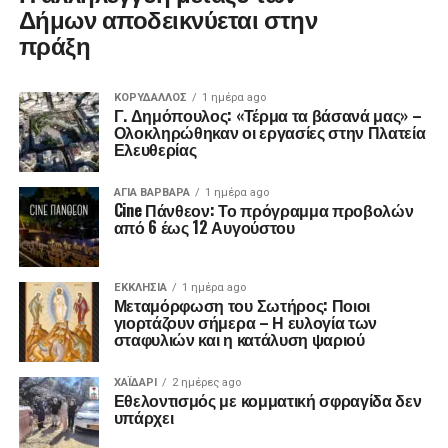
Δήμων αποδεικνύεται στην
πράξη
ΚΟΡΥΔΑΛΛΟΣ
1 ημέρα ago
Γ. Δημόπουλος: «Τέρμα τα βάσανά μας» –
Ολοκληρώθηκαν οι εργασίες στην Πλατεία
Ελευθερίας
ΑΓΙΑ ΒΑΡΒΑΡΑ
1 ημέρα ago
Cine Πάνθεον: Το πρόγραμμα προβολών
από 6 έως 12 Αυγούστου
ΕΚΚΛΗΣΊΑ
1 ημέρα ago
Μεταμόρφωση του Σωτήρος: Ποιοι
γιορτάζουν σήμερα – Η ευλογία των
σταφυλιών και η κατάλυση ψαριού
ΧΑΪΔΑΡΙ
2 ημέρες ago
Εθελοντισμός με κομματική σφραγίδα δεν
υπάρχει