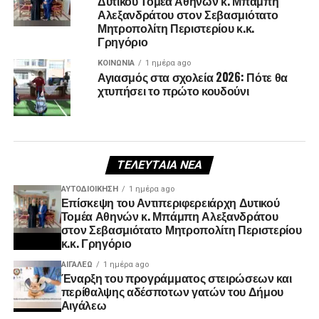
Δυτικού Τομέα Αθηνών κ. Μπάμπη
Αλεξανδράτου στον Σεβασμιότατο
Μητροπολίτη Περιστερίου κ.κ.
Γρηγόριο
ΚΟΙΝΩΝΊΑ
1 ημέρα ago
Αγιασμός στα σχολεία 2026: Πότε θα
χτυπήσει το πρώτο κουδούνι
ΤΕΛΕΥΤΑΊΑ ΝΈΑ
ΑΥΤΟΔΙΟΊΚΗΣΗ
1 ημέρα ago
Επίσκεψη του Αντιπεριφερειάρχη Δυτικού
Τομέα Αθηνών κ. Μπάμπη Αλεξανδράτου
στον Σεβασμιότατο Μητροπολίτη Περιστερίου
κ.κ. Γρηγόριο
ΑΙΓΑΛΕΩ
1 ημέρα ago
Έναρξη του προγράμματος στειρώσεων και
περίθαλψης αδέσποτων γατών του Δήμου
Αιγάλεω