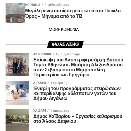
ΚΟΙΝΩΝΊΑ
1 εβδομάδα ago
Μεγάλη κινητοποίηση για φωτιά στο Ποικίλο
Όρος – Μήνυμα από το 112
MORE ΚΟΙΝΩΝΙΑ
MORE NEWS
ΑΥΤΟΔΙΟΊΚΗΣΗ
1 ημέρα ago
Επίσκεψη του Αντιπεριφερειάρχη Δυτικού
Τομέα Αθηνών κ. Μπάμπη Αλεξανδράτου
στον Σεβασμιότατο Μητροπολίτη
Περιστερίου κ.κ. Γρηγόριο
ΑΙΓΑΛΕΩ
1 ημέρα ago
Έναρξη του προγράμματος στειρώσεων
και περίθαλψης αδέσποτων γατών του
Δήμου Αιγάλεω
ΧΑΪΔΑΡΙ
1 ημέρα ago
Δήμος Χαϊδαρίου – Εργασίες καθαρισμού
στο Άλσος Δαφνίου