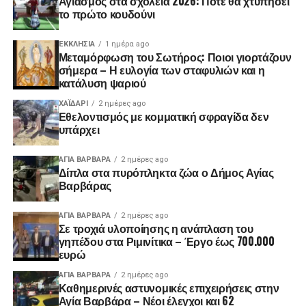
Αγιασμός στα σχολεία 2026: Πότε θα χτυπήσει
το πρώτο κουδούνι
ΕΚΚΛΗΣΊΑ
1 ημέρα ago
Μεταμόρφωση του Σωτήρος: Ποιοι γιορτάζουν
σήμερα – Η ευλογία των σταφυλιών και η
κατάλυση ψαριού
ΧΑΪΔΑΡΙ
2 ημέρες ago
Εθελοντισμός με κομματική σφραγίδα δεν
υπάρχει
ΑΓΙΑ ΒΑΡΒΑΡΑ
2 ημέρες ago
Δίπλα στα πυρόπληκτα ζώα ο Δήμος Αγίας
Βαρβάρας
ΑΓΙΑ ΒΑΡΒΑΡΑ
2 ημέρες ago
Σε τροχιά υλοποίησης η ανάπλαση του
γηπέδου στα Ριμινίτικα – Έργο έως 700.000
ευρώ
ΑΓΙΑ ΒΑΡΒΑΡΑ
2 ημέρες ago
Καθημερινές αστυνομικές επιχειρήσεις στην
Αγία Βαρβάρα – Νέοι έλεγχοι και 62