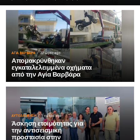
ΑΓΙΑ ΒΑΡΒΑΡΑ
22 ώρες ago
Απομακρύνθηκαν
εγκαταλελειμμένα οχήματα
από την Αγία Βαρβάρα
ΑΥΤΟΔΙΟΊΚΗΣΗ
1 ημέρα ago
Άσκηση ετοιμότητας για
την αντισεισμική
προστασία στην