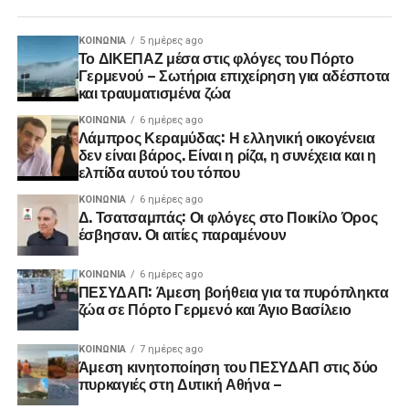
ΚΟΙΝΩΝΊΑ
5 ημέρες ago
Το ΔΙΚΕΠΑΖ μέσα στις φλόγες του Πόρτο
Γερμενού – Σωτήρια επιχείρηση για αδέσποτα
και τραυματισμένα ζώα
ΚΟΙΝΩΝΊΑ
6 ημέρες ago
Λάμπρος Κεραμύδας: Η ελληνική οικογένεια
δεν είναι βάρος. Είναι η ρίζα, η συνέχεια και η
ελπίδα αυτού του τόπου
ΚΟΙΝΩΝΊΑ
6 ημέρες ago
Δ. Τσατσαμπάς: Οι φλόγες στο Ποικίλο Όρος
έσβησαν. Οι αιτίες παραμένουν
ΚΟΙΝΩΝΊΑ
6 ημέρες ago
ΠΕΣΥΔΑΠ: Άμεση βοήθεια για τα πυρόπληκτα
ζώα σε Πόρτο Γερμενό και Άγιο Βασίλειο
ΚΟΙΝΩΝΊΑ
7 ημέρες ago
Άμεση κινητοποίηση του ΠΕΣΥΔΑΠ στις δύο
πυρκαγιές στη Δυτική Αθήνα –