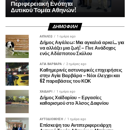
Περιφερειακή Ενότητα
Δυτικού Τομέα Αθηνών!
ΔΗΜΟΦΙΛΉ
ΑΙΓΑΛΕΩ
1 ημέρα ago
Δήμος Αιγάλεω: Μια αγκαλιά αρκεί… για
να αλλάξει μια ζωή! – Γίνε Ανάδοχος
ενός Αδέσποτου Σκύλου
ΑΓΙΑ ΒΑΡΒΑΡΑ
2 ημέρες ago
Καθημερινές αστυνομικές επιχειρήσεις
στην Αγία Βαρβάρα – Νέοι έλεγχοι και
62 παραβάσεις του ΚΟΚ
ΧΑΪΔΑΡΙ
1 ημέρα ago
Δήμος Χαϊδαρίου – Εργασίες
καθαρισμού στο Άλσος Δαφνίου
ΑΥΤΟΔΙΟΊΚΗΣΗ
1 ημέρα ago
Επίσκεψη του Αντιπεριφερειάρχη