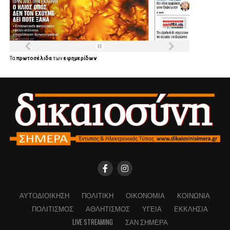
Τα
πρωτοσέλιδα
των
εφημερίδων
ΑΥΤΟΔΙΟΊΚΗΣΗ
ΠΟΛΙΤΙΚΉ
ΟΙΚΟΝΟΜΊΑ
ΚΟΙΝΩΝΊΑ
ΠΟΛΙΤΙΣΜΌΣ
ΑΘΛΗΤΙΣΜΌΣ
ΥΓΕΊΑ
ΕΚΚΛΗΣΊΑ
LIVE STREAMING
ΣΑΝ ΣΉΜΕΡΑ