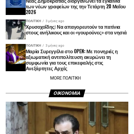
Νέας Δημοκρατίας διοργανώνει τα εγκαίνια
των νέων γραφείων της την Τετάρτη 20 Μαΐου
2026
ΠΟΛΙΤΙΚΉ
3 μήνες ago
Χρυσοχοΐδης: Να απαγορευτούν τα πατίνια
στους ανήλικους και οι «γουρούνες» στα νησιά
ΠΟΛΙΤΙΚΉ
3 μήνες ago
Μαρία Συρεγγέλα στο OPEN: Με πονηριές η
αξιωματική αντιπολίτευση ακυρώνει τη
συμφωνία για τους επικεφαλής στις
Ανεξάρτητες Αρχές
MORE ΠΟΛΙΤΙΚΗ
ΟΙΚΟΝΟΜΙΑ