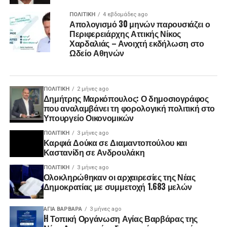
ΠΟΛΙΤΙΚΉ
4 εβδομάδες ago
Απολογισμό 30 μηνών παρουσιάζει ο
Περιφερειάρχης Αττικής Νίκος
Χαρδαλιάς – Ανοιχτή εκδήλωση στο
Ωδείο Αθηνών
ΠΟΛΙΤΙΚΉ
2 μήνες ago
Δημήτρης Μαρκόπουλος: Ο δημοσιογράφος
που αναλαμβάνει τη φορολογική πολιτική στο
Υπουργείο Οικονομικών
ΠΟΛΙΤΙΚΉ
3 μήνες ago
Καρφιά Δούκα σε Διαμαντοπούλου και
Καστανίδη σε Ανδρουλάκη
ΠΟΛΙΤΙΚΉ
3 μήνες ago
Ολοκληρώθηκαν οι αρχαιρεσίες της Νέας
Δημοκρατίας με συμμετοχή 1.683 μελών
ΑΓΙΑ ΒΑΡΒΑΡΑ
3 μήνες ago
H Τοπική Οργάνωση Αγίας Βαρβάρας της