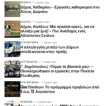
ΧΑΪΔΑΡΙ
1 ημέρα ago
Δήμος Χαϊδαρίου – Εργασίες καθαρισμού στο
Άλσος Δαφνίου
ΑΙΓΑΛΕΩ
1 ημέρα ago
Δήμος Αιγάλεω: Μια αγκαλιά αρκεί… για να
αλλάξει μια ζωή! – Γίνε Ανάδοχος ενός
Αδέσποτου Σκύλου
ΑΓΙΑ ΒΑΡΒΑΡΑ
1 ημέρα ago
Η αλληλεγγύη μεταξύ των Δήμων
αποδεικνύεται στην πράξη
ΚΟΡΥΔΑΛΛΟΣ
1 ημέρα ago
Γ. Δημόπουλος: «Τέρμα τα βάσανά μας» –
Ολοκληρώθηκαν οι εργασίες στην Πλατεία
Ελευθερίας
ΑΓΙΑ ΒΑΡΒΑΡΑ
1 ημέρα ago
Cine Πάνθεον: Το πρόγραμμα προβολών από
6 έως 12 Αυγούστου
ΚΟΙΝΩΝΊΑ
1 ημέρα ago