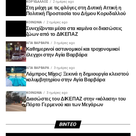
ΚΟΡΥΔΑΛΛΟΣ
2 ημέρες ago
Στη μάχη με τις φλόγες στη Δυτική Αττική η
Πολιτική Προστασία του Δήμου Κορυδαλλού
ΚΟΙΝΩΝΊΑ
2 ημέρες ago
Συνεχίζονται μέσα στα καμένα οι διασώσεις
ζώων από το ΔΙΚΕΠΑΖ
ΑΓΙΑ ΒΑΡΒΑΡΑ
3 ημέρες ago
Καθημερινοί αστυνομικοί και τροχονομικοί
έλεγχοι στην Αγία Βαρβάρα
ΑΓΙΑ ΒΑΡΒΑΡΑ
3 ημέρες ago
Λάμπρος Μίχος: Ξεκινά η δημιουργία κλειστού
κολυμβητηρίου στην Αγία Βαρβάρα
ΚΟΙΝΩΝΊΑ
3 ημέρες ago
Διασώστες του ΔΙΚΕΠΑΖ στην «κόλαση» του
Πόρτο Γερμενού και των Μεγάρων
Πρ
BINTEO
Αν
Βί