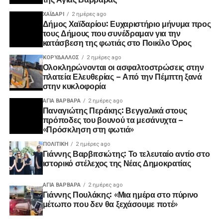
ΧΑΪΔΑΡΙ
2 ημέρες ago
Δήμος Χαϊδαρίου: Ευχαριστήριο μήνυμα προς
τους Δήμους που συνέδραμαν για την
κατάσβεση της φωτιάς στο Ποικίλο Όρος
ΚΟΡΥΔΑΛΛΟΣ
2 ημέρες ago
Ολοκληρώνονται οι ασφαλτοστρώσεις στην
πλατεία Ελευθερίας – Από την Πέμπτη ξανά
στην κυκλοφορία
ΑΓΙΑ ΒΑΡΒΑΡΑ
2 ημέρες ago
Παναγιώτης Περάκης: Βεγγαλικά στους
πρόποδες του βουνού τα μεσάνυχτα –
«Πρόσκληση στη φωτιά»
ΠΟΛΙΤΙΚΉ
2 ημέρες ago
Γιάννης Βαρβιτσιώτης: Το τελευταίο αντίο στο
ιστορικό στέλεχος της Νέας Δημοκρατίας
ΑΓΙΑ ΒΑΡΒΑΡΑ
2 ημέρες ago
Γιάννης Πουλάκης: «Μια ημέρα στο πύρινο
μέτωπο που δεν θα ξεχάσουμε ποτέ»