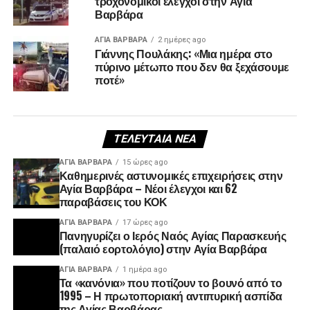
τροχονομικοί έλεγχοι στην Αγία
Βαρβάρα
ΑΓΙΑ ΒΑΡΒΑΡΑ
2 ημέρες ago
Γιάννης Πουλάκης: «Μια ημέρα στο
πύρινο μέτωπο που δεν θα ξεχάσουμε
ποτέ»
ΤΕΛΕΥΤΑΊΑ ΝΈΑ
ΑΓΙΑ ΒΑΡΒΑΡΑ
15 ώρες ago
Καθημερινές αστυνομικές επιχειρήσεις στην
Αγία Βαρβάρα – Νέοι έλεγχοι και 62
παραβάσεις του ΚΟΚ
ΑΓΙΑ ΒΑΡΒΑΡΑ
17 ώρες ago
Πανηγυρίζει ο Ιερός Ναός Αγίας Παρασκευής
(παλαιό εορτολόγιο) στην Αγία Βαρβάρα
ΑΓΙΑ ΒΑΡΒΑΡΑ
1 ημέρα ago
Τα «κανόνια» που ποτίζουν το βουνό από το
1995 – Η πρωτοποριακή αντιπυρική ασπίδα
της Αγίας Βαρβάρας