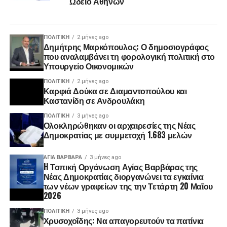
Ωδείο Αθηνών
ΠΟΛΙΤΙΚΉ
2 μήνες ago
Δημήτρης Μαρκόπουλος: Ο δημοσιογράφος
που αναλαμβάνει τη φορολογική πολιτική στο
Υπουργείο Οικονομικών
ΠΟΛΙΤΙΚΉ
2 μήνες ago
Καρφιά Δούκα σε Διαμαντοπούλου και
Καστανίδη σε Ανδρουλάκη
ΠΟΛΙΤΙΚΉ
3 μήνες ago
Ολοκληρώθηκαν οι αρχαιρεσίες της Νέας
Δημοκρατίας με συμμετοχή 1.683 μελών
ΑΓΙΑ ΒΑΡΒΑΡΑ
3 μήνες ago
H Τοπική Οργάνωση Αγίας Βαρβάρας της
Νέας Δημοκρατίας διοργανώνει τα εγκαίνια
των νέων γραφείων της την Τετάρτη 20 Μαΐου
2026
ΠΟΛΙΤΙΚΉ
3 μήνες ago
Χρυσοχοΐδης: Να απαγορευτούν τα πατίνια