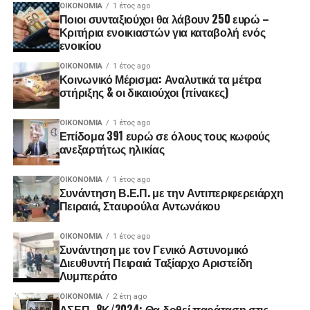
ΟΙΚΟΝΟΜΊΑ
1 έτος ago
Ποιοι συνταξιούχοι θα λάβουν 250 ευρώ –
Κριτήρια ενοικιαστών για καταβολή ενός
ενοικίου
ΟΙΚΟΝΟΜΊΑ
1 έτος ago
Κοινωνικό Μέρισμα: Αναλυτικά τα μέτρα
στήριξης & οι δικαιούχοι (πίνακες)
ΟΙΚΟΝΟΜΊΑ
1 έτος ago
Επίδομα 391 ευρώ σε όλους τους κωφούς
ανεξαρτήτως ηλικίας
ΟΙΚΟΝΟΜΊΑ
1 έτος ago
Συνάντηση Β.Ε.Π. με την Αντιπεριφερειάρχη
Πειραιά, Σταυρούλα Αντωνάκου
ΟΙΚΟΝΟΜΊΑ
1 έτος ago
Συνάντηση με τον Γενικό Αστυνομικό
Διευθυντή Πειραιά Ταξίαρχο Αριστείδη
Λυμπεράτο
ΟΙΚΟΝΟΜΊΑ
2 έτη ago
ΑΣΕΠ -8Κ/2024: Θα δοθεί παράταση στις