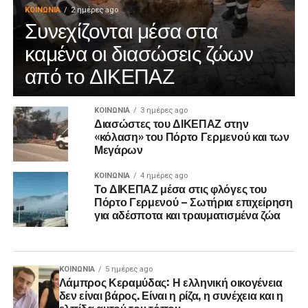
ΚΟΙΝΩΝΊΑ
2 ημέρες ago
Συνεχίζονται μέσα στα
καμένα οι διασώσεις ζώων
από το ΔΙΚΕΠΑΖ
ΚΟΙΝΩΝΊΑ
3 ημέρες ago
Διασώστες του ΔΙΚΕΠΑΖ στην
«κόλαση» του Πόρτο Γερμενού και των
Μεγάρων
ΚΟΙΝΩΝΊΑ
4 ημέρες ago
Το ΔΙΚΕΠΑΖ μέσα στις φλόγες του
Πόρτο Γερμενού – Σωτήρια επιχείρηση
για αδέσποτα και τραυματισμένα ζώα
ΚΟΙΝΩΝΊΑ
5 ημέρες ago
Λάμπρος Κεραμύδας: Η ελληνική οικογένεια
δεν είναι βάρος. Είναι η ρίζα, η συνέχεια και η
ελπίδα αυτού του τόπου