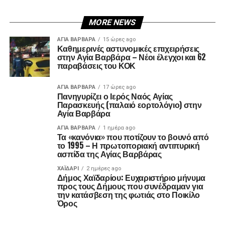
MORE NEWS
ΑΓΙΑ ΒΑΡΒΑΡΑ
15 ώρες ago
Καθημερινές αστυνομικές επιχειρήσεις
στην Αγία Βαρβάρα – Νέοι έλεγχοι και 62
παραβάσεις του ΚΟΚ
ΑΓΙΑ ΒΑΡΒΑΡΑ
17 ώρες ago
Πανηγυρίζει ο Ιερός Ναός Αγίας
Παρασκευής (παλαιό εορτολόγιο) στην
Αγία Βαρβάρα
ΑΓΙΑ ΒΑΡΒΑΡΑ
1 ημέρα ago
Τα «κανόνια» που ποτίζουν το βουνό από
το 1995 – Η πρωτοποριακή αντιπυρική
ασπίδα της Αγίας Βαρβάρας
ΧΑΪΔΑΡΙ
2 ημέρες ago
Δήμος Χαϊδαρίου: Ευχαριστήριο μήνυμα
προς τους Δήμους που συνέδραμαν για
την κατάσβεση της φωτιάς στο Ποικίλο
Όρος