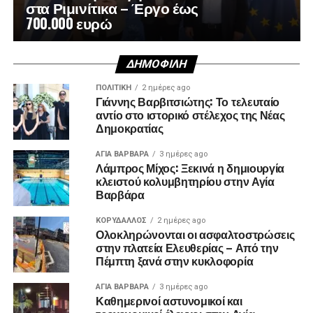
στα Ριμινίτικα – Έργο έως
700.000 ευρώ
ΔΗΜΟΦΙΛΉ
ΠΟΛΙΤΙΚΉ
2 ημέρες ago
Γιάννης Βαρβιτσιώτης: Το τελευταίο
αντίο στο ιστορικό στέλεχος της Νέας
Δημοκρατίας
ΑΓΙΑ ΒΑΡΒΑΡΑ
3 ημέρες ago
Λάμπρος Μίχος: Ξεκινά η δημιουργία
κλειστού κολυμβητηρίου στην Αγία
Βαρβάρα
ΚΟΡΥΔΑΛΛΟΣ
2 ημέρες ago
Ολοκληρώνονται οι ασφαλτοστρώσεις
στην πλατεία Ελευθερίας – Από την
Πέμπτη ξανά στην κυκλοφορία
ΑΓΙΑ ΒΑΡΒΑΡΑ
3 ημέρες ago
Καθημερινοί αστυνομικοί και