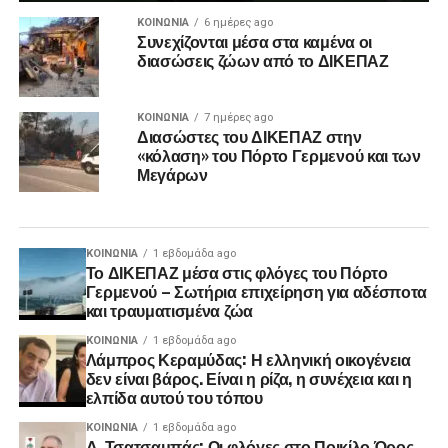
ΚΟΙΝΩΝΊΑ
6 ημέρες ago
Συνεχίζονται μέσα στα καμένα οι
διασώσεις ζώων από το ΔΙΚΕΠΑΖ
ΚΟΙΝΩΝΊΑ
7 ημέρες ago
Διασώστες του ΔΙΚΕΠΑΖ στην
«κόλαση» του Πόρτο Γερμενού και των
Μεγάρων
ΚΟΙΝΩΝΊΑ
1 εβδομάδα ago
Το ΔΙΚΕΠΑΖ μέσα στις φλόγες του Πόρτο
Γερμενού – Σωτήρια επιχείρηση για αδέσποτα
και τραυματισμένα ζώα
ΚΟΙΝΩΝΊΑ
1 εβδομάδα ago
Λάμπρος Κεραμύδας: Η ελληνική οικογένεια
δεν είναι βάρος. Είναι η ρίζα, η συνέχεια και η
ελπίδα αυτού του τόπου
ΚΟΙΝΩΝΊΑ
1 εβδομάδα ago
Δ. Τσατσαμπάς: Οι φλόγες στο Ποικίλο Όρος