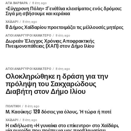
ΑΓΙΑ ΒΑΡΒΑΡΑ
8 έτη ago
«Σύγχρονη Πόλη» :Γενέθλια κλεισίματος ενός δρόμου;
Σιγά μη σβήσουμε και κεράκια
ΧΑΪΔΑΡΙ
8 έτη ago
O Δήμος Χαϊδαρίου προετοιμάζει τις μέλλουσές μητέρες
ΑΓΙΟΙ ΑΝΑΡΓΥΡΟΙ ΚΑΜΑΤΕΡΟ
8 έτη ago
Δωρεάν Έλεγχος Χρόνιας Αποφρακτικής
Πνευμονοπάθειας (ΧΑΠ) στον Δήμο Ιλίου
ΑΓΙΟΙ ΑΝΑΡΓΥΡΟΙ ΚΑΜΑΤΕΡΟ
8 έτη ago
Ολοκληρώθηκε η δράση για την
πρόληψη του Σακχαρώδους
Διαβήτη στον Δήμο Ιλίου
ΠΟΛΙΤΙΚΉ
8 έτη ago
Μ. Καούκης: 120 δόσεις για όλους. Ή τώρα ή ποτέ
ΧΑΪΔΑΡΙ
8 έτη ago
Η εκδήλωση «Η γυναίκα στο επίκεντρο» στο Χαϊδάρι,
μία ημερίδα που πρέπει να μας προβληματίσει.