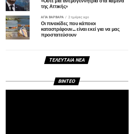
«Ούτε μία ανεμογεννήτρια στα καμένα
της Αττικής»
ΑΓΙΑ ΒΑΡΒΑΡΑ
2 ημέρες ago
Οι πινακίδες που κάποιοι
καταστρέφουν… είναι εκεί για να μας
προστατεύσουν
ΤΕΛΕΥΤΑΊΑ ΝΈΑ
Πρ
BINTEO
Αν
Βί