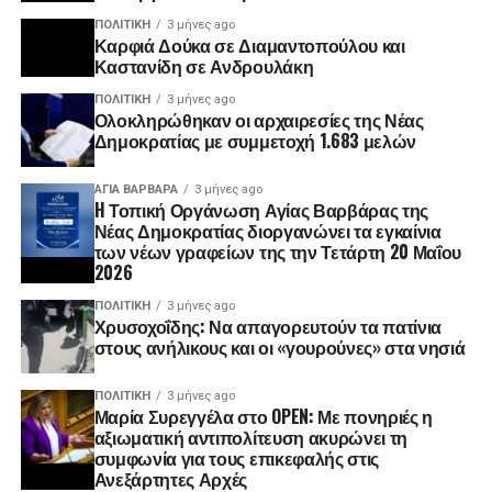
ΠΟΛΙΤΙΚΉ
3 μήνες ago
Καρφιά Δούκα σε Διαμαντοπούλου και
Καστανίδη σε Ανδρουλάκη
ΠΟΛΙΤΙΚΉ
3 μήνες ago
Ολοκληρώθηκαν οι αρχαιρεσίες της Νέας
Δημοκρατίας με συμμετοχή 1.683 μελών
ΑΓΙΑ ΒΑΡΒΑΡΑ
3 μήνες ago
H Τοπική Οργάνωση Αγίας Βαρβάρας της
Νέας Δημοκρατίας διοργανώνει τα εγκαίνια
των νέων γραφείων της την Τετάρτη 20 Μαΐου
2026
ΠΟΛΙΤΙΚΉ
3 μήνες ago
Χρυσοχοΐδης: Να απαγορευτούν τα πατίνια
στους ανήλικους και οι «γουρούνες» στα νησιά
ΠΟΛΙΤΙΚΉ
3 μήνες ago
Μαρία Συρεγγέλα στο OPEN: Με πονηριές η
αξιωματική αντιπολίτευση ακυρώνει τη
συμφωνία για τους επικεφαλής στις
Ανεξάρτητες Αρχές