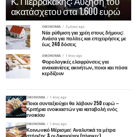
Κ. Πιερρακάκης: Αύξηση του
ακατάσχετου στα 1.600 ευρώ
ΟΙΚΟΝΟΜΊΑ
3 μήνες ago
Νέα ρύθμιση για χρέη στους δήμους:
Ανάσα για πολίτες και επιχειρήσεις με
έως 240 δόσεις
ΟΙΚΟΝΟΜΊΑ
1 έτος ago
Φορολογικές ελαφρύνσεις για
ανακαινίσεις ακινήτων, ποιοι και πόσα
κερδίζουν
ΟΙΚΟΝΟΜΊΑ
1 έτος ago
Ποιοι συνταξιούχοι θα λάβουν 250 ευρώ –
Κριτήρια ενοικιαστών για καταβολή ενός
ενοικίου
ΟΙΚΟΝΟΜΊΑ
1 έτος ago
Κοινωνικό Μέρισμα: Αναλυτικά τα μέτρα
στήριξης & οι δικαιούχοι (πίνακες)