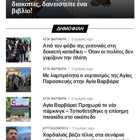
διακοπές, δανειστείτε ένα
βιβλίο!
ΔΗΜΟΦΙΛΉ
ΑΓΙΑ ΒΑΡΒΑΡΑ
2 ημέρες ago
Από τον φόβο της γειτονιάς στη
δεκαετή καταδίκη – Όταν οι πολίτες δεν
γυρίζουν την πλάτη
ΑΓΙΑ ΒΑΡΒΑΡΑ
2 ημέρες ago
Με λαμπρότητα ο εορτασμός της Αγίας
Παρασκευής στην Αγία Βαρβάρα
ΑΓΙΑ ΒΑΡΒΑΡΑ
2 ημέρες ago
Αγία Βαρβάρα: Προχωρά το νέο
πάρκινγκ – Τοποθετήθηκε η επίσημη
πινακίδα στο οικόπεδο
ΑΥΤΟΔΙΟΊΚΗΣΗ
2 ημέρες ago
Χαρδαλιάς βάζει τέλος στα σενάρια: