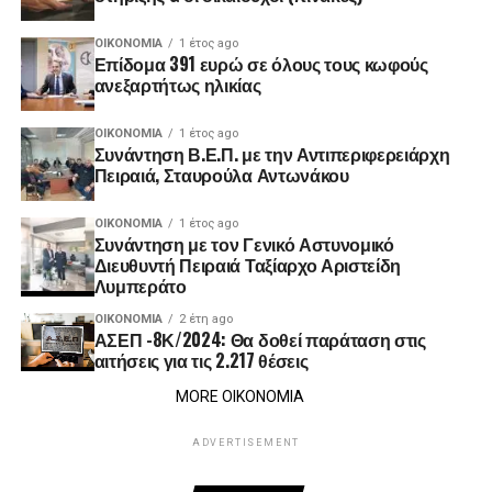
ΟΙΚΟΝΟΜΊΑ
1 έτος ago
Επίδομα 391 ευρώ σε όλους τους κωφούς
ανεξαρτήτως ηλικίας
ΟΙΚΟΝΟΜΊΑ
1 έτος ago
Συνάντηση Β.Ε.Π. με την Αντιπεριφερειάρχη
Πειραιά, Σταυρούλα Αντωνάκου
ΟΙΚΟΝΟΜΊΑ
1 έτος ago
Συνάντηση με τον Γενικό Αστυνομικό
Διευθυντή Πειραιά Ταξίαρχο Αριστείδη
Λυμπεράτο
ΟΙΚΟΝΟΜΊΑ
2 έτη ago
ΑΣΕΠ -8Κ/2024: Θα δοθεί παράταση στις
αιτήσεις για τις 2.217 θέσεις
MORE ΟΙΚΟΝΟΜΙΑ
ADVERTISEMENT