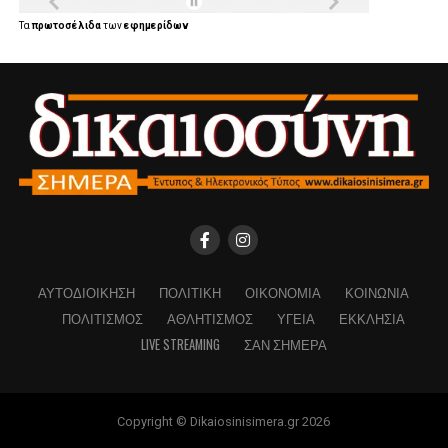
Τα
πρωτοσέλιδα
των
εφημερίδων
ΑΥΤΟΔΙΟΊΚΗΣΗ
ΠΟΛΙΤΙΚΉ
ΟΙΚΟΝΟΜΊΑ
ΚΟΙΝΩΝΊΑ
ΠΟΛΙΤΙΣΜΌΣ
ΑΘΛΗΤΙΣΜΌΣ
ΥΓΕΊΑ
ΕΚΚΛΗΣΊΑ
LIVE STREAMING
ΣΑΝ ΣΉΜΕΡΑ
Copyright © Dikaiosinisimera.gr 2026