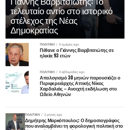
Γιάννης Βαρβιτσιώτης: Το
τελευταίο αντίο στο ιστορικό
στέλεχος της Νέας
Δημοκρατίας
ΠΟΛΙΤΙΚΉ
4 ημέρες ago
Πέθανε ο Γιάννης Βαρβιτσιώτης σε
ηλικία 93 ετών
ΠΟΛΙΤΙΚΉ
3 εβδομάδες ago
Απολογισμό 30 μηνών παρουσιάζει ο
Περιφερειάρχης Αττικής Νίκος
Χαρδαλιάς – Ανοιχτή εκδήλωση στο
Ωδείο Αθηνών
ΠΟΛΙΤΙΚΉ
2 μήνες ago
Δημήτρης Μαρκόπουλος: Ο δημοσιογράφος
που αναλαμβάνει τη φορολογική πολιτική στο