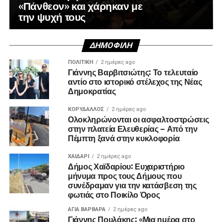
«Πάνθεον» και χάρηκαν με
την ψυχή τους
ΔΗΜΟΦΙΛΉ
ΠΟΛΙΤΙΚΉ
2 ημέρες ago
Γιάννης Βαρβιτσιώτης: Το τελευταίο
αντίο στο ιστορικό στέλεχος της Νέας
Δημοκρατίας
ΚΟΡΥΔΑΛΛΟΣ
2 ημέρες ago
Ολοκληρώνονται οι ασφαλτοστρώσεις
στην πλατεία Ελευθερίας – Από την
Πέμπτη ξανά στην κυκλοφορία
ΧΑΪΔΑΡΙ
2 ημέρες ago
Δήμος Χαϊδαρίου: Ευχαριστήριο
μήνυμα προς τους Δήμους που
συνέδραμαν για την κατάσβεση της
φωτιάς στο Ποικίλο Όρος
ΑΓΙΑ ΒΑΡΒΑΡΑ
2 ημέρες ago
Γιάννης Πουλάκης: «Μια ημέρα στο