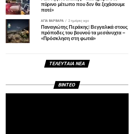
πύρινο μέτωπο που δεν θα ξεχάσουμε
ποτέ»
ΑΓΙΑ ΒΑΡΒΑΡΑ
2 ημέρες ago
Παναγιώτης Περάκης: Βεγγαλικά στους
πρόποδες του βουνού τα μεσάνυχτα –
«Πρόσκληση στη φωτιά»
ΤΕΛΕΥΤΑΊΑ ΝΈΑ
Πρ
BINTEO
Αν
Βί