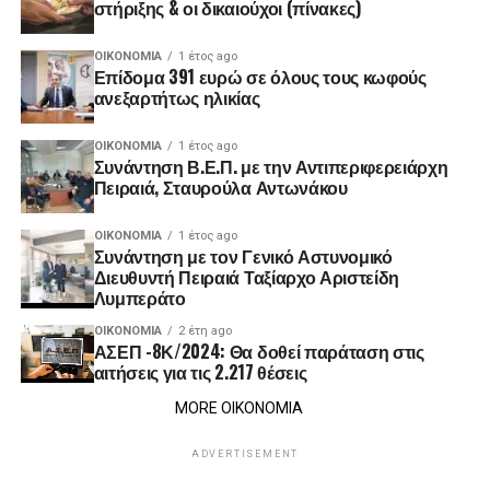
στήριξης & οι δικαιούχοι (πίνακες)
ΟΙΚΟΝΟΜΊΑ
1 έτος ago
Επίδομα 391 ευρώ σε όλους τους κωφούς
ανεξαρτήτως ηλικίας
ΟΙΚΟΝΟΜΊΑ
1 έτος ago
Συνάντηση Β.Ε.Π. με την Αντιπεριφερειάρχη
Πειραιά, Σταυρούλα Αντωνάκου
ΟΙΚΟΝΟΜΊΑ
1 έτος ago
Συνάντηση με τον Γενικό Αστυνομικό
Διευθυντή Πειραιά Ταξίαρχο Αριστείδη
Λυμπεράτο
ΟΙΚΟΝΟΜΊΑ
2 έτη ago
ΑΣΕΠ -8Κ/2024: Θα δοθεί παράταση στις
αιτήσεις για τις 2.217 θέσεις
MORE ΟΙΚΟΝΟΜΙΑ
ADVERTISEMENT