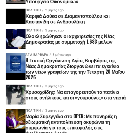
Υπουργείο Οικονομικών
ΠΟΛΙΤΙΚΉ
2 μήνες ago
Καρφιά Δούκα σε Διαμαντοπούλου και
Καστανίδη σε Ανδρουλάκη
ΠΟΛΙΤΙΚΉ
3 μήνες ago
Ολοκληρώθηκαν οι αρχαιρεσίες της Νέας
Δημοκρατίας με συμμετοχή 1.683 μελών
ΑΓΙΑ ΒΑΡΒΑΡΑ
3 μήνες ago
H Τοπική Οργάνωση Αγίας Βαρβάρας της
Νέας Δημοκρατίας διοργανώνει τα εγκαίνια
των νέων γραφείων της την Τετάρτη 20 Μαΐου
2026
ΠΟΛΙΤΙΚΉ
3 μήνες ago
Χρυσοχοΐδης: Να απαγορευτούν τα πατίνια
στους ανήλικους και οι «γουρούνες» στα νησιά
ΠΟΛΙΤΙΚΉ
3 μήνες ago
Μαρία Συρεγγέλα στο OPEN: Με πονηριές η
αξιωματική αντιπολίτευση ακυρώνει τη
συμφωνία για τους επικεφαλής στις
Ανεξάρτητες Αρχές