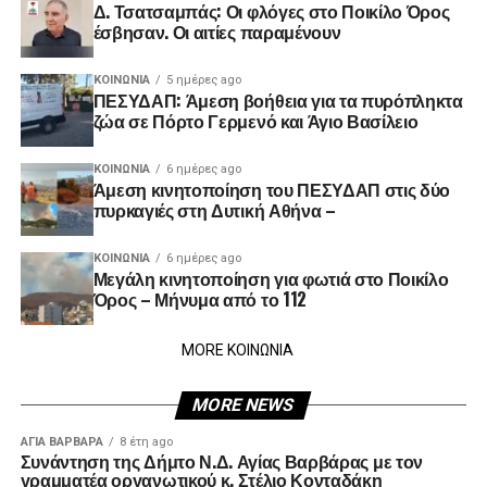
Δ. Τσατσαμπάς: Οι φλόγες στο Ποικίλο Όρος
έσβησαν. Οι αιτίες παραμένουν
ΚΟΙΝΩΝΊΑ
5 ημέρες ago
ΠΕΣΥΔΑΠ: Άμεση βοήθεια για τα πυρόπληκτα
ζώα σε Πόρτο Γερμενό και Άγιο Βασίλειο
ΚΟΙΝΩΝΊΑ
6 ημέρες ago
Άμεση κινητοποίηση του ΠΕΣΥΔΑΠ στις δύο
πυρκαγιές στη Δυτική Αθήνα –
ΚΟΙΝΩΝΊΑ
6 ημέρες ago
Μεγάλη κινητοποίηση για φωτιά στο Ποικίλο
Όρος – Μήνυμα από το 112
MORE ΚΟΙΝΩΝΙΑ
MORE NEWS
ΑΓΙΑ ΒΑΡΒΑΡΑ
8 έτη ago
Συνάντηση της Δήμτο Ν.Δ. Αγίας Βαρβάρας με τον
γραμματέα οργανωτικού κ. Στέλιο Κονταδάκη