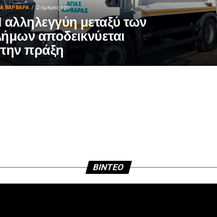
ΙΑ ΒΑΡΒΑΡΑ
2 ημέρες ago
 αλληλεγγύη μεταξύ των
ήμων αποδεικνύεται
την πράξη
BINTEO