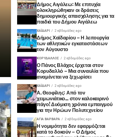
Δήμος Αιγάλεω: Με επιτυχία
ολοκληρώθηκαν οι δράσεις
δημιουργικής απασχόλησης για τα
παιδιά του Δήμου Αιγάλεω
ΧΑΪΔΑΡΙ
2 εβδομάδες ago
Δήμος Χαϊδαρίου – Η λειτουργία
των αθλητικών εγκαταστάσεων
τον Αύγουστο
ΚΟΡΥΔΑΛΛΟΣ
2 εβδομάδες ago
Ο Πάνος Βλάχος έρχεται στον
Κορυδαλλό – Μια συναυλία που
αναμένεται να ξεχωρίσει
ΧΑΪΔΑΡΙ
2 εβδομάδες ago
Α. Θεοφίλης: Από τον
χειμωνιάτικο… στον καλοκαιρινό
πάγο! ​Δυόμιση χρόνια εμπαιγμού
για την Ηρώων Πολυτεχνείου
ΑΓΙΑ ΒΑΡΒΑΡΑ
2 εβδομάδες ago
Η νομιμότητα δεν εφαρμόζεται
κατά το δοκούν – Ο Δήμος