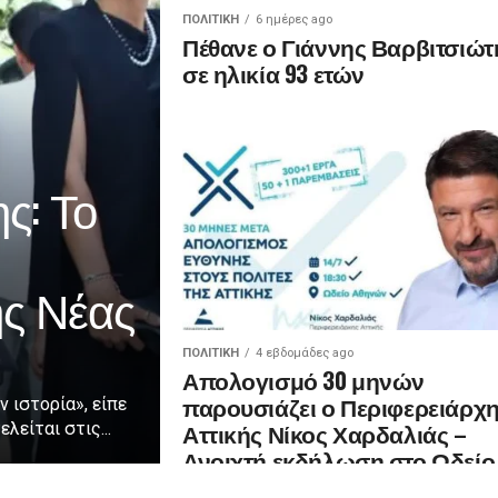
ΠΟΛΙΤΙΚΉ
6 ημέρες ago
Πέθανε ο Γιάννης Βαρβιτσιώτ
σε ηλικία 93 ετών
ς: Το
ης Νέας
ΠΟΛΙΤΙΚΉ
4 εβδομάδες ago
Απολογισμό 30 μηνών
παρουσιάζει ο Περιφερειάρχ
ν ιστορία», είπε
Αττικής Νίκος Χαρδαλιάς –
λείται στις...
Ανοιχτή εκδήλωση στο Ωδείο
Αθηνών