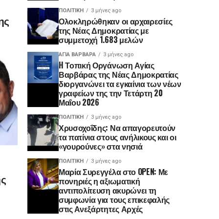
ΠΟΛΙΤΙΚΉ
3 μήνες ago
ης
Ολοκληρώθηκαν οι αρχαιρεσίες
της Νέας Δημοκρατίας με
συμμετοχή 1.683 μελών
ΑΓΙΑ ΒΑΡΒΑΡΑ
3 μήνες ago
H Τοπική Οργάνωση Αγίας
Βαρβάρας της Νέας Δημοκρατίας
διοργανώνει τα εγκαίνια των νέων
γραφείων της την Τετάρτη 20
Μαΐου 2026
ΠΟΛΙΤΙΚΉ
3 μήνες ago
Χρυσοχοΐδης: Να απαγορευτούν
τα πατίνια στους ανήλικους και οι
«γουρούνες» στα νησιά
ΠΟΛΙΤΙΚΉ
3 μήνες ago
Μαρία Συρεγγέλα στο OPEN: Με
ης
πονηριές η αξιωματική
αντιπολίτευση ακυρώνει τη
συμφωνία για τους επικεφαλής
στις Ανεξάρτητες Αρχές