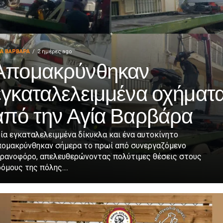
ΙΑ ΒΑΡΒΑΡΑ
2 ημέρες ago
Απομακρύνθηκαν
εγκαταλελειμμένα οχήματ
από την Αγία Βαρβάρα
ία εγκαταλελειμμένα δίκυκλα και ένα αυτοκίνητο
πομακρύνθηκαν σήμερα το πρωί από συνεργαζόμενο
ερανοφόρο, απελευθερώνοντας πολύτιμες θέσεις στους
όμους της πόλης....