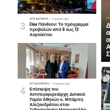
ΑΙ
ΑΓΙΑ ΒΑΡΒΑΡΑ
2 ημέρες ago
Δ
Cine Πάνθεον: Το πρόγραμμα
προβολών από 6 έως 12
α
Αυγούστου
α
Α
Σ
ΑΥΤΟΔΙΟΊΚΗΣΗ
2 ημέρες ago
Επίσκεψη του
Αντιπεριφερειάρχη Δυτικού
Τομέα Αθηνών κ. Μπάμπη
Αλεξανδράτου στον
Σεβασμιότατο Μητροπολίτη