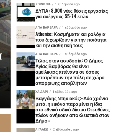
ΚΟΙΝΩΝΊΑ
1 εβδομάδα ago
ΔΥΠΑ: 8.000 νέες θέσεις εργασίας
για ανέργους 55-74 ετών
ΑΓΙΑ ΒΑΡΒΑΡΑ
1 εβδομάδα ago
Athenée: Κοσμήματα και ρολόγια
που ξεχωρίζουν για την ποιότητα
και την αισθητική τους
α
ΑΓΙΑ ΒΑΡΒΑΡΑ
1 εβδομάδα ago
Τέλος στην ασυδοσία: Ο Δήμος
Αγίας Βαρβάρας θα είναι
αμείλικτος απέναντι σε όσους
μετατρέπουν την πόλη σε χώρο
απόρριψης αποβλήτων
ΧΑΪΔΑΡΙ
1 εβδομάδα ago
Βαγγέλης Ντηνιακός:«Δύο χρόνια
μετά, η εικόνα παραμένει η ίδια
στο εθνικό οδικό δίκτυο Οι ευθύνες
πλέον ανήκουν αποκλειστικά στον
Δήμο»
ΑΙΓΑΛΕΩ
2 εβδομάδες ago