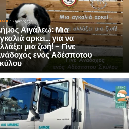
ΓΑΛΕΩ
2 ημέρες ago
ήμος Αιγάλεω: Μια
γκαλιά αρκεί… για να
λλάξει μια ζωή! – Γίνε
νάδοχος ενός Αδέσποτου
κύλου