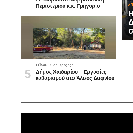
Περιστερίου κ.κ. Γρηγόριο
ΑΓ
Η
Δ
σ
ΧΑΪΔΑΡΙ
2 ημέρες ago
Δήμος Χαϊδαρίου – Εργασίες
καθαρισμού στο Άλσος Δαφνίου