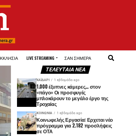
ΚΚΛΗΣΊΑ
LIVE STREAMING
ΣΑΝ ΣΉΜΕΡΑ
ΤΕΛΕΥΤΑΊΑ ΝΈΑ
ΧΑΪΔΑΡΙ
1 εβδομάδα ago
1.000 έξυπνες κάμερες… στον
«πάγο» Οι προσφυγές
μπλοκάρουν το μεγάλο έργο της
Τροχαίας
ΚΟΙΝΩΝΊΑ
1 εβδομάδα ago
Κοινωφελής Εργασία: Ερχεται νέο
πρόγραμμα για 2.182 προσλήψεις
σε ΟΤΑ