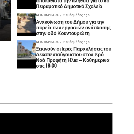
αποκαθιστά την αλήθεια για το 8ο
Πειραματικό Δημοτικό Σχολείο
ΑΓΙΑ ΒΑΡΒΑΡΑ
2 εβδομάδες ago
Ανακοίνωση του Δήμου για την
πορεία των εργασιών ανάπλασης
στην οδό Κουντουριώτη
ΑΓΙΑ ΒΑΡΒΑΡΑ
2 εβδομάδες ago
Ξεκινούν οι Ιερές Παρακλήσεις του
Δεκαπενταύγουστου στον Ιερό
Ναό Προφήτη Ηλια – Καθημερινά
στις 18:30
Πρόγραμ
Αναπαρα
Βίντεο