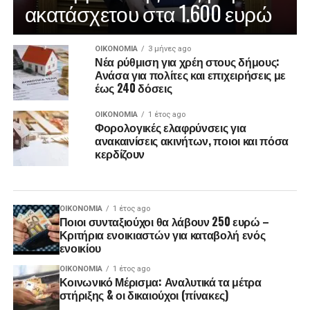
ακατάσχετου στα 1.600 ευρώ
ΟΙΚΟΝΟΜΊΑ
3 μήνες ago
Νέα ρύθμιση για χρέη στους δήμους:
Ανάσα για πολίτες και επιχειρήσεις με
έως 240 δόσεις
ΟΙΚΟΝΟΜΊΑ
1 έτος ago
Φορολογικές ελαφρύνσεις για
ανακαινίσεις ακινήτων, ποιοι και πόσα
κερδίζουν
ΟΙΚΟΝΟΜΊΑ
1 έτος ago
Ποιοι συνταξιούχοι θα λάβουν 250 ευρώ –
Κριτήρια ενοικιαστών για καταβολή ενός
ενοικίου
ΟΙΚΟΝΟΜΊΑ
1 έτος ago
Κοινωνικό Μέρισμα: Αναλυτικά τα μέτρα
στήριξης & οι δικαιούχοι (πίνακες)