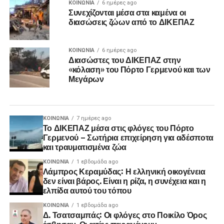
ΚΟΙΝΩΝΊΑ
6 ημέρες ago
Συνεχίζονται μέσα στα καμένα οι
διασώσεις ζώων από το ΔΙΚΕΠΑΖ
ΚΟΙΝΩΝΊΑ
6 ημέρες ago
Διασώστες του ΔΙΚΕΠΑΖ στην
«κόλαση» του Πόρτο Γερμενού και των
Μεγάρων
ΚΟΙΝΩΝΊΑ
7 ημέρες ago
Το ΔΙΚΕΠΑΖ μέσα στις φλόγες του Πόρτο
Γερμενού – Σωτήρια επιχείρηση για αδέσποτα
και τραυματισμένα ζώα
ΚΟΙΝΩΝΊΑ
1 εβδομάδα ago
Λάμπρος Κεραμύδας: Η ελληνική οικογένεια
δεν είναι βάρος. Είναι η ρίζα, η συνέχεια και η
ελπίδα αυτού του τόπου
ΚΟΙΝΩΝΊΑ
1 εβδομάδα ago
Δ. Τσατσαμπάς: Οι φλόγες στο Ποικίλο Όρος