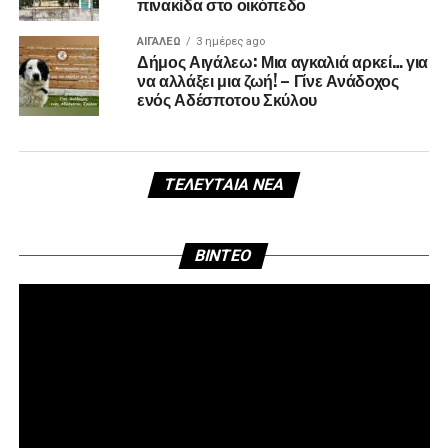
πινακίδα στο οικόπεδο
ΑΙΓΑΛΕΩ
3 ημέρες ago
Δήμος Αιγάλεω: Μια αγκαλιά αρκεί… για
να αλλάξει μια ζωή! – Γίνε Ανάδοχος
ενός Αδέσποτου Σκύλου
ΤΕΛΕΥΤΑΊΑ ΝΈΑ
Πρ
BINTEO
Αν
Βί