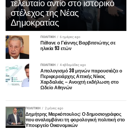
τελευταίο αντίο στο ιστορικό
στέλεχος της Νέας
Δημοκρατίας
ΠΟΛΙΤΙΚΉ
6 ημέρες ago
Πέθανε ο Γιάννης Βαρβιτσιώτης σε
ηλικία 93 ετών
ΠΟΛΙΤΙΚΉ
4 εβδομάδες ago
Απολογισμό 30 μηνών παρουσιάζει ο
Περιφερειάρχης Αττικής Νίκος
Χαρδαλιάς – Ανοιχτή εκδήλωση στο
Ωδείο Αθηνών
ΠΟΛΙΤΙΚΉ
2 μήνες ago
Δημήτρης Μαρκόπουλος: Ο δημοσιογράφος
που αναλαμβάνει τη φορολογική πολιτική στο
Υπουργείο Οικονομικών