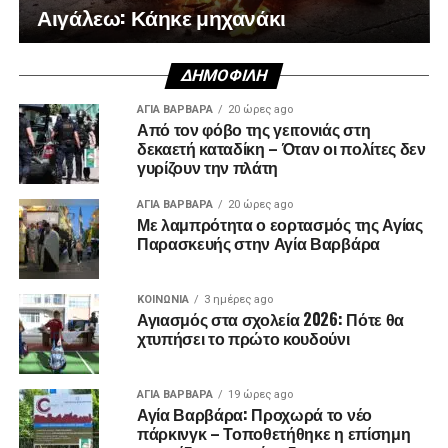
Αιγάλεω: Κάηκε μηχανάκι
ΔΗΜΟΦΙΛΉ
ΑΓΙΑ ΒΑΡΒΑΡΑ
20 ώρες ago
Από τον φόβο της γειτονιάς στη
δεκαετή καταδίκη – Όταν οι πολίτες δεν
γυρίζουν την πλάτη
ΑΓΙΑ ΒΑΡΒΑΡΑ
20 ώρες ago
Με λαμπρότητα ο εορτασμός της Αγίας
Παρασκευής στην Αγία Βαρβάρα
ΚΟΙΝΩΝΊΑ
3 ημέρες ago
Αγιασμός στα σχολεία 2026: Πότε θα
χτυπήσει το πρώτο κουδούνι
ΑΓΙΑ ΒΑΡΒΑΡΑ
19 ώρες ago
Αγία Βαρβάρα: Προχωρά το νέο
πάρκινγκ – Τοποθετήθηκε η επίσημη