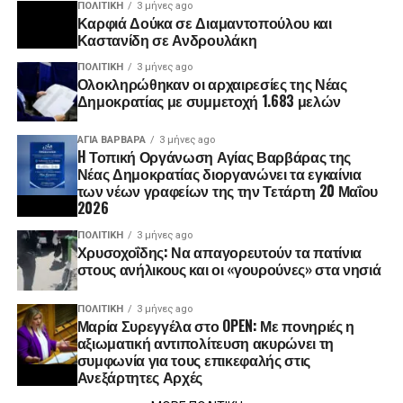
ΠΟΛΙΤΙΚΉ
3 μήνες ago
Καρφιά Δούκα σε Διαμαντοπούλου και
Καστανίδη σε Ανδρουλάκη
ΠΟΛΙΤΙΚΉ
3 μήνες ago
Ολοκληρώθηκαν οι αρχαιρεσίες της Νέας
Δημοκρατίας με συμμετοχή 1.683 μελών
ΑΓΙΑ ΒΑΡΒΑΡΑ
3 μήνες ago
H Τοπική Οργάνωση Αγίας Βαρβάρας της
Νέας Δημοκρατίας διοργανώνει τα εγκαίνια
των νέων γραφείων της την Τετάρτη 20 Μαΐου
2026
ΠΟΛΙΤΙΚΉ
3 μήνες ago
Χρυσοχοΐδης: Να απαγορευτούν τα πατίνια
στους ανήλικους και οι «γουρούνες» στα νησιά
ΠΟΛΙΤΙΚΉ
3 μήνες ago
Μαρία Συρεγγέλα στο OPEN: Με πονηριές η
αξιωματική αντιπολίτευση ακυρώνει τη
συμφωνία για τους επικεφαλής στις
Ανεξάρτητες Αρχές