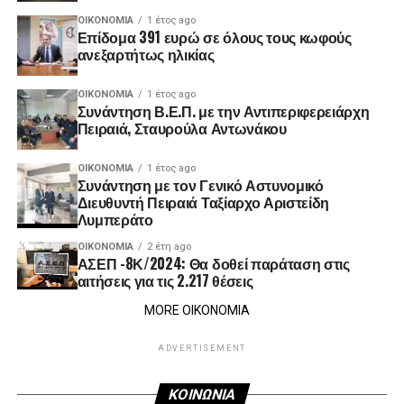
ΟΙΚΟΝΟΜΊΑ
1 έτος ago
Επίδομα 391 ευρώ σε όλους τους κωφούς
ανεξαρτήτως ηλικίας
ΟΙΚΟΝΟΜΊΑ
1 έτος ago
Συνάντηση Β.Ε.Π. με την Αντιπεριφερειάρχη
Πειραιά, Σταυρούλα Αντωνάκου
ΟΙΚΟΝΟΜΊΑ
1 έτος ago
Συνάντηση με τον Γενικό Αστυνομικό
Διευθυντή Πειραιά Ταξίαρχο Αριστείδη
Λυμπεράτο
ΟΙΚΟΝΟΜΊΑ
2 έτη ago
ΑΣΕΠ -8Κ/2024: Θα δοθεί παράταση στις
αιτήσεις για τις 2.217 θέσεις
MORE ΟΙΚΟΝΟΜΙΑ
ADVERTISEMENT
ΚΟΙΝΩΝΙΑ