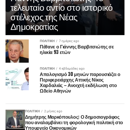
τελευταίο αντίο στο ιστορικό
στέλεχος της Νέας
Δημοκρατίας
ΠΟΛΙΤΙΚΉ
7 ημέρες ago
Πέθανε ο Γιάννης Βαρβιτσιώτης σε
ηλικία 93 ετών
ΠΟΛΙΤΙΚΉ
4 εβδομάδες ago
Απολογισμό 30 μηνών παρουσιάζει ο
Περιφερειάρχης Αττικής Νίκος
Χαρδαλιάς – Ανοιχτή εκδήλωση στο
Ωδείο Αθηνών
ΠΟΛΙΤΙΚΉ
2 μήνες ago
Δημήτρης Μαρκόπουλος: Ο δημοσιογράφος
που αναλαμβάνει τη φορολογική πολιτική στο
Υπουργείο Οικονομικών