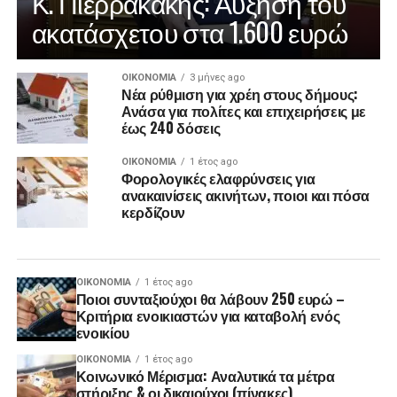
Κ. Πιερρακάκης: Αύξηση του
ακατάσχετου στα 1.600 ευρώ
ΟΙΚΟΝΟΜΊΑ
3 μήνες ago
Νέα ρύθμιση για χρέη στους δήμους:
Ανάσα για πολίτες και επιχειρήσεις με
έως 240 δόσεις
ΟΙΚΟΝΟΜΊΑ
1 έτος ago
Φορολογικές ελαφρύνσεις για
ανακαινίσεις ακινήτων, ποιοι και πόσα
κερδίζουν
ΟΙΚΟΝΟΜΊΑ
1 έτος ago
Ποιοι συνταξιούχοι θα λάβουν 250 ευρώ –
Κριτήρια ενοικιαστών για καταβολή ενός
ενοικίου
ΟΙΚΟΝΟΜΊΑ
1 έτος ago
Κοινωνικό Μέρισμα: Αναλυτικά τα μέτρα
στήριξης & οι δικαιούχοι (πίνακες)