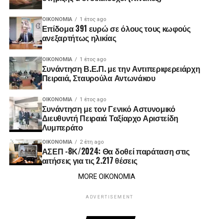
ΟΙΚΟΝΟΜΊΑ
1 έτος ago
Επίδομα 391 ευρώ σε όλους τους κωφούς
ανεξαρτήτως ηλικίας
ΟΙΚΟΝΟΜΊΑ
1 έτος ago
Συνάντηση Β.Ε.Π. με την Αντιπεριφερειάρχη
Πειραιά, Σταυρούλα Αντωνάκου
ΟΙΚΟΝΟΜΊΑ
1 έτος ago
Συνάντηση με τον Γενικό Αστυνομικό
Διευθυντή Πειραιά Ταξίαρχο Αριστείδη
Λυμπεράτο
ΟΙΚΟΝΟΜΊΑ
2 έτη ago
ΑΣΕΠ -8Κ/2024: Θα δοθεί παράταση στις
αιτήσεις για τις 2.217 θέσεις
MORE ΟΙΚΟΝΟΜΙΑ
ADVERTISEMENT