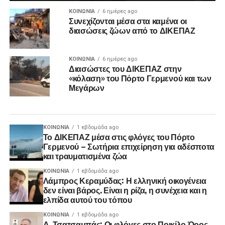
ΚΟΙΝΩΝΊΑ
6 ημέρες ago
Συνεχίζονται μέσα στα καμένα οι
διασώσεις ζώων από το ΔΙΚΕΠΑΖ
ΚΟΙΝΩΝΊΑ
6 ημέρες ago
Διασώστες του ΔΙΚΕΠΑΖ στην
«κόλαση» του Πόρτο Γερμενού και των
Μεγάρων
ΚΟΙΝΩΝΊΑ
1 εβδομάδα ago
Το ΔΙΚΕΠΑΖ μέσα στις φλόγες του Πόρτο
Γερμενού – Σωτήρια επιχείρηση για αδέσποτα
και τραυματισμένα ζώα
ΚΟΙΝΩΝΊΑ
1 εβδομάδα ago
Λάμπρος Κεραμύδας: Η ελληνική οικογένεια
δεν είναι βάρος. Είναι η ρίζα, η συνέχεια και η
ελπίδα αυτού του τόπου
ΚΟΙΝΩΝΊΑ
1 εβδομάδα ago
Δ. Τσατσαμπάς: Οι φλόγες στο Ποικίλο Όρος