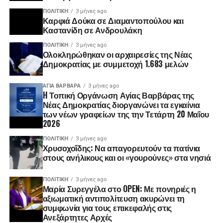
ΠΟΛΙΤΙΚΉ
3 μήνες ago
Καρφιά Δούκα σε Διαμαντοπούλου και
Καστανίδη σε Ανδρουλάκη
ΠΟΛΙΤΙΚΉ
3 μήνες ago
Ολοκληρώθηκαν οι αρχαιρεσίες της Νέας
Δημοκρατίας με συμμετοχή 1.683 μελών
ΑΓΙΑ ΒΑΡΒΑΡΑ
3 μήνες ago
H Τοπική Οργάνωση Αγίας Βαρβάρας της
Νέας Δημοκρατίας διοργανώνει τα εγκαίνια
των νέων γραφείων της την Τετάρτη 20 Μαΐου
2026
ΠΟΛΙΤΙΚΉ
3 μήνες ago
Χρυσοχοΐδης: Να απαγορευτούν τα πατίνια
στους ανήλικους και οι «γουρούνες» στα νησιά
ΠΟΛΙΤΙΚΉ
3 μήνες ago
Μαρία Συρεγγέλα στο OPEN: Με πονηριές η
αξιωματική αντιπολίτευση ακυρώνει τη
συμφωνία για τους επικεφαλής στις
Ανεξάρτητες Αρχές