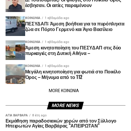
έσβησαν. Οι αιτίες παραμένουν
ΚΟΙΝΩΝΊΑ
1 εβδομάδα ago
ΠΕΣΥΔΑΠ: Άμεση βοήθεια για τα πυρόπληκτα
ζώα σε Πόρτο Γερμενό και Άγιο Βασίλειο
ΚΟΙΝΩΝΊΑ
1 εβδομάδα ago
Άμεση κινητοποίηση του ΠΕΣΥΔΑΠ στις δύο
πυρκαγιές στη Δυτική Αθήνα –
ΚΟΙΝΩΝΊΑ
1 εβδομάδα ago
Μεγάλη κινητοποίηση για φωτιά στο Ποικίλο
Όρος – Μήνυμα από το 112
MORE ΚΟΙΝΩΝΙΑ
MORE NEWS
ΑΓΙΑ ΒΑΡΒΑΡΑ
8 έτη ago
Εκμάθηση παραδοσιακών χορών από τον Σύλλογο
Ηπειρωτών Αγίας Βαρβάρας “ΑΠΕΙΡΩΤΑΝ”