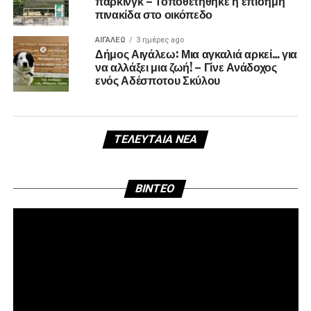
πάρκινγκ – Τοποθετήθηκε η επίσημη
πινακίδα στο οικόπεδο
ΑΙΓΑΛΕΩ
3 ημέρες ago
Δήμος Αιγάλεω: Μια αγκαλιά αρκεί… για
να αλλάξει μια ζωή! – Γίνε Ανάδοχος
ενός Αδέσποτου Σκύλου
ΤΕΛΕΥΤΑΊΑ ΝΈΑ
Πρ
BINTEO
Αν
Βί