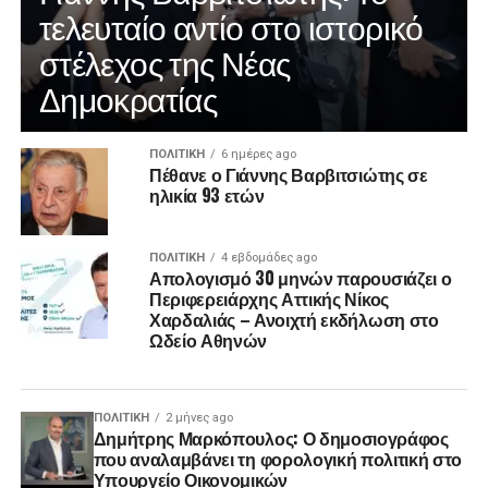
τελευταίο αντίο στο ιστορικό
στέλεχος της Νέας
Δημοκρατίας
ΠΟΛΙΤΙΚΉ
6 ημέρες ago
Πέθανε ο Γιάννης Βαρβιτσιώτης σε
ηλικία 93 ετών
ΠΟΛΙΤΙΚΉ
4 εβδομάδες ago
Απολογισμό 30 μηνών παρουσιάζει ο
Περιφερειάρχης Αττικής Νίκος
Χαρδαλιάς – Ανοιχτή εκδήλωση στο
Ωδείο Αθηνών
ΠΟΛΙΤΙΚΉ
2 μήνες ago
Δημήτρης Μαρκόπουλος: Ο δημοσιογράφος
που αναλαμβάνει τη φορολογική πολιτική στο
Υπουργείο Οικονομικών