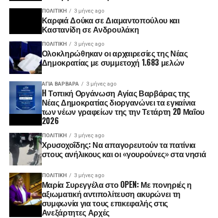
ΠΟΛΙΤΙΚΉ
3 μήνες ago
Καρφιά Δούκα σε Διαμαντοπούλου και
Καστανίδη σε Ανδρουλάκη
ΠΟΛΙΤΙΚΉ
3 μήνες ago
Ολοκληρώθηκαν οι αρχαιρεσίες της Νέας
Δημοκρατίας με συμμετοχή 1.683 μελών
ΑΓΙΑ ΒΑΡΒΑΡΑ
3 μήνες ago
H Τοπική Οργάνωση Αγίας Βαρβάρας της
Νέας Δημοκρατίας διοργανώνει τα εγκαίνια
των νέων γραφείων της την Τετάρτη 20 Μαΐου
2026
ΠΟΛΙΤΙΚΉ
3 μήνες ago
Χρυσοχοΐδης: Να απαγορευτούν τα πατίνια
στους ανήλικους και οι «γουρούνες» στα νησιά
ΠΟΛΙΤΙΚΉ
3 μήνες ago
Μαρία Συρεγγέλα στο OPEN: Με πονηριές η
αξιωματική αντιπολίτευση ακυρώνει τη
συμφωνία για τους επικεφαλής στις
Ανεξάρτητες Αρχές