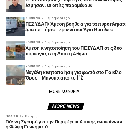
έσβησαν. Οι αιτίες παραμένουν
ΚΟΙΝΩΝΊΑ
1 εβδομάδα ago
ΠΕΣΥΔΑΠ: Άμεση βοήθεια για τα πυρόπληκτα
ζώα σε Πόρτο Γερμενό και Άγιο Βασίλειο
ΚΟΙΝΩΝΊΑ
1 εβδομάδα ago
Άμεση κινητοποίηση του ΠΕΣΥΔΑΠ στις δύο
πυρκαγιές στη Δυτική Αθήνα –
ΚΟΙΝΩΝΊΑ
1 εβδομάδα ago
Μεγάλη κινητοποίηση για φωτιά στο Ποικίλο
Όρος – Μήνυμα από το 112
MORE ΚΟΙΝΩΝΙΑ
MORE NEWS
ΠΟΛΙΤΙΚΉ
8 έτη ago
Γιάννη Σγουρό για την Περιφέρεια Αττικής ανακοίνωσε
η Φώφη Γεννηματά