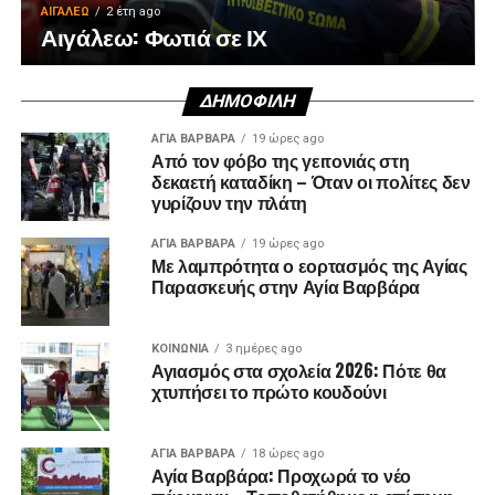
ΑΙΓΑΛΕΩ
2 έτη ago
Αιγάλεω: Φωτιά σε ΙΧ
ΔΗΜΟΦΙΛΉ
ΑΓΙΑ ΒΑΡΒΑΡΑ
19 ώρες ago
Από τον φόβο της γειτονιάς στη
δεκαετή καταδίκη – Όταν οι πολίτες δεν
γυρίζουν την πλάτη
ΑΓΙΑ ΒΑΡΒΑΡΑ
19 ώρες ago
Με λαμπρότητα ο εορτασμός της Αγίας
Παρασκευής στην Αγία Βαρβάρα
ΚΟΙΝΩΝΊΑ
3 ημέρες ago
Αγιασμός στα σχολεία 2026: Πότε θα
χτυπήσει το πρώτο κουδούνι
ΑΓΙΑ ΒΑΡΒΑΡΑ
18 ώρες ago
Αγία Βαρβάρα: Προχωρά το νέο