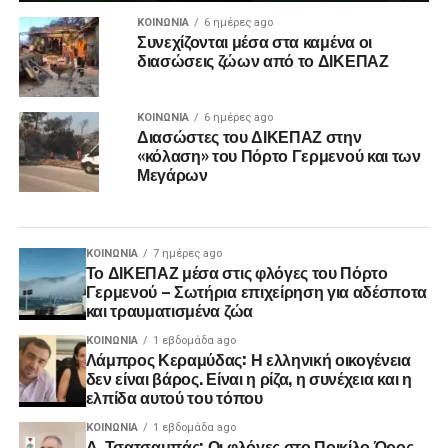
ΚΟΙΝΩΝΊΑ
6 ημέρες ago
Συνεχίζονται μέσα στα καμένα οι
διασώσεις ζώων από το ΔΙΚΕΠΑΖ
ΚΟΙΝΩΝΊΑ
6 ημέρες ago
Διασώστες του ΔΙΚΕΠΑΖ στην
«κόλαση» του Πόρτο Γερμενού και των
Μεγάρων
ΚΟΙΝΩΝΊΑ
7 ημέρες ago
Το ΔΙΚΕΠΑΖ μέσα στις φλόγες του Πόρτο
Γερμενού – Σωτήρια επιχείρηση για αδέσποτα
και τραυματισμένα ζώα
ΚΟΙΝΩΝΊΑ
1 εβδομάδα ago
Λάμπρος Κεραμύδας: Η ελληνική οικογένεια
δεν είναι βάρος. Είναι η ρίζα, η συνέχεια και η
ελπίδα αυτού του τόπου
ΚΟΙΝΩΝΊΑ
1 εβδομάδα ago
Δ. Τσατσαμπάς: Οι φλόγες στο Ποικίλο Όρος