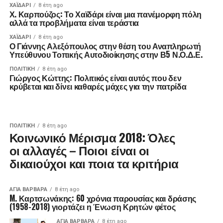
ΧΑΪΔΑΡΙ
8 έτη ago
Χ. Καρπούζος: Το Χαϊδάρι είναι μια πανέμορφη πόλη
αλλά τα προβλήματα είναι τεράστια
ΧΑΪΔΑΡΙ
8 έτη ago
Ο Γιάννης Αλεξόπουλος στην θέση του Αναπληρωτή
Υπεύθυνου Τοπικής Αυτοδιοίκησης στην Β5 Ν.Ο.Δ.Ε.
ΠΟΛΙΤΙΚΉ
8 έτη ago
Γιώργος Κώττης: Πολιτικός είναι αυτός που δεν
κρύβεται και δίνει καθαρές μάχες για την πατρίδα
ΠΟΛΙΤΙΚΉ
8 έτη ago
Κοινωνικό Μέρισμα 2018: Όλες
οι αλλαγές – Ποιοι είναι οι
δικαιούχοι και ποια τα κριτήρια
ΑΓΙΑ ΒΑΡΒΑΡΑ
8 έτη ago
M. Καρτσωνάκης: 60 χρόνια παρουσίας και δράσης
(1958-2018) γιορτάζει η Ένωση Κρητών φέτος
ΑΓΙΑ ΒΑΡΒΑΡΑ
8 έτη ago