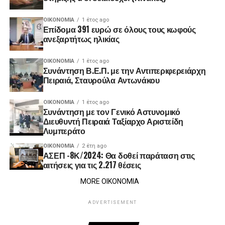
ΟΙΚΟΝΟΜΊΑ
1 έτος ago
Επίδομα 391 ευρώ σε όλους τους κωφούς
ανεξαρτήτως ηλικίας
ΟΙΚΟΝΟΜΊΑ
1 έτος ago
Συνάντηση Β.Ε.Π. με την Αντιπεριφερειάρχη
Πειραιά, Σταυρούλα Αντωνάκου
ΟΙΚΟΝΟΜΊΑ
1 έτος ago
Συνάντηση με τον Γενικό Αστυνομικό
Διευθυντή Πειραιά Ταξίαρχο Αριστείδη
Λυμπεράτο
ΟΙΚΟΝΟΜΊΑ
2 έτη ago
ΑΣΕΠ -8Κ/2024: Θα δοθεί παράταση στις
αιτήσεις για τις 2.217 θέσεις
MORE ΟΙΚΟΝΟΜΙΑ
ADVERTISEMENT