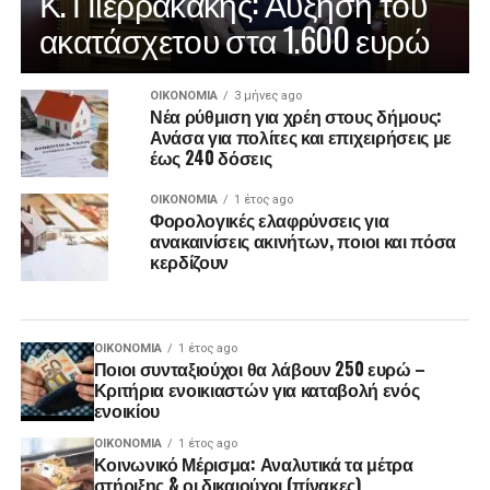
Κ. Πιερρακάκης: Αύξηση του
ακατάσχετου στα 1.600 ευρώ
ΟΙΚΟΝΟΜΊΑ
3 μήνες ago
Νέα ρύθμιση για χρέη στους δήμους:
Ανάσα για πολίτες και επιχειρήσεις με
έως 240 δόσεις
ΟΙΚΟΝΟΜΊΑ
1 έτος ago
Φορολογικές ελαφρύνσεις για
ανακαινίσεις ακινήτων, ποιοι και πόσα
κερδίζουν
ΟΙΚΟΝΟΜΊΑ
1 έτος ago
Ποιοι συνταξιούχοι θα λάβουν 250 ευρώ –
Κριτήρια ενοικιαστών για καταβολή ενός
ενοικίου
ΟΙΚΟΝΟΜΊΑ
1 έτος ago
Κοινωνικό Μέρισμα: Αναλυτικά τα μέτρα
στήριξης & οι δικαιούχοι (πίνακες)