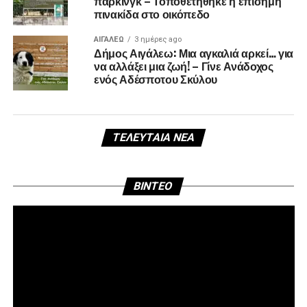
πάρκινγκ – Τοποθετήθηκε η επίσημη
πινακίδα στο οικόπεδο
ΑΙΓΑΛΕΩ
3 ημέρες ago
Δήμος Αιγάλεω: Μια αγκαλιά αρκεί… για
να αλλάξει μια ζωή! – Γίνε Ανάδοχος
ενός Αδέσποτου Σκύλου
ΤΕΛΕΥΤΑΊΑ ΝΈΑ
Πρ
BINTEO
Αν
Βί