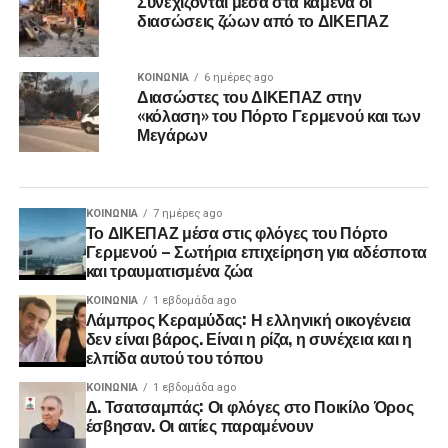
Συνεχίζονται μέσα στα καμένα οι
διασώσεις ζώων από το ΔΙΚΕΠΑΖ
ΚΟΙΝΩΝΊΑ
6 ημέρες ago
Διασώστες του ΔΙΚΕΠΑΖ στην
«κόλαση» του Πόρτο Γερμενού και των
Μεγάρων
ΚΟΙΝΩΝΊΑ
7 ημέρες ago
Το ΔΙΚΕΠΑΖ μέσα στις φλόγες του Πόρτο
Γερμενού – Σωτήρια επιχείρηση για αδέσποτα
και τραυματισμένα ζώα
ΚΟΙΝΩΝΊΑ
1 εβδομάδα ago
Λάμπρος Κεραμύδας: Η ελληνική οικογένεια
δεν είναι βάρος. Είναι η ρίζα, η συνέχεια και η
ελπίδα αυτού του τόπου
ΚΟΙΝΩΝΊΑ
1 εβδομάδα ago
Δ. Τσατσαμπάς: Οι φλόγες στο Ποικίλο Όρος
έσβησαν. Οι αιτίες παραμένουν