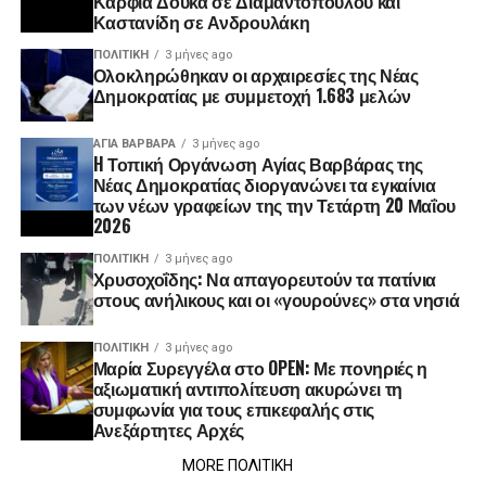
Καρφιά Δούκα σε Διαμαντοπούλου και
Καστανίδη σε Ανδρουλάκη
ΠΟΛΙΤΙΚΉ
3 μήνες ago
Ολοκληρώθηκαν οι αρχαιρεσίες της Νέας
Δημοκρατίας με συμμετοχή 1.683 μελών
ΑΓΙΑ ΒΑΡΒΑΡΑ
3 μήνες ago
H Τοπική Οργάνωση Αγίας Βαρβάρας της
Νέας Δημοκρατίας διοργανώνει τα εγκαίνια
των νέων γραφείων της την Τετάρτη 20 Μαΐου
2026
ΠΟΛΙΤΙΚΉ
3 μήνες ago
Χρυσοχοΐδης: Να απαγορευτούν τα πατίνια
στους ανήλικους και οι «γουρούνες» στα νησιά
ΠΟΛΙΤΙΚΉ
3 μήνες ago
Μαρία Συρεγγέλα στο OPEN: Με πονηριές η
αξιωματική αντιπολίτευση ακυρώνει τη
συμφωνία για τους επικεφαλής στις
Ανεξάρτητες Αρχές
MORE ΠΟΛΙΤΙΚΗ