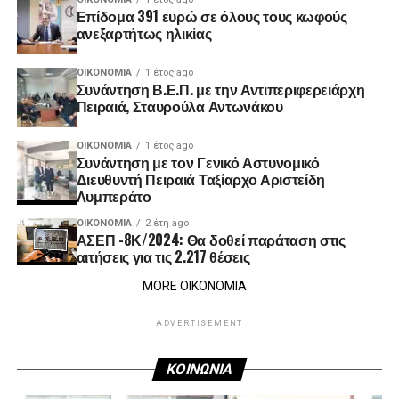
Επίδομα 391 ευρώ σε όλους τους κωφούς
ανεξαρτήτως ηλικίας
ΟΙΚΟΝΟΜΊΑ
1 έτος ago
Συνάντηση Β.Ε.Π. με την Αντιπεριφερειάρχη
Πειραιά, Σταυρούλα Αντωνάκου
ΟΙΚΟΝΟΜΊΑ
1 έτος ago
Συνάντηση με τον Γενικό Αστυνομικό
Διευθυντή Πειραιά Ταξίαρχο Αριστείδη
Λυμπεράτο
ΟΙΚΟΝΟΜΊΑ
2 έτη ago
ΑΣΕΠ -8Κ/2024: Θα δοθεί παράταση στις
αιτήσεις για τις 2.217 θέσεις
MORE ΟΙΚΟΝΟΜΙΑ
ADVERTISEMENT
ΚΟΙΝΩΝΙΑ