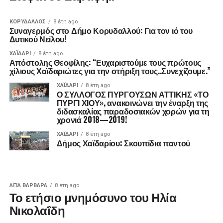
ΚΟΡΥΔΑΛΛΟΣ
8 έτη ago
Συναγερμός στο Δήμο Κορυδαλλού: Για τον ιό του
Δυτικού Νείλου!
ΧΑΪΔΑΡΙ
8 έτη ago
Απόστολης Θεοφίλης: “Ευχαριστούμε τους πρώτους
χίλιους Χαϊδαριώτες για την στήριξη τους..Συνεχίζουμε.”
ΧΑΪΔΑΡΙ
8 έτη ago
Ο ΣΥΛΛΟΓΟΣ ΠΥΡΓΟΥΣΩΝ ΑΤΤΙΚΗΣ «ΤΟ
ΠΥΡΓΙ ΧΙΟΥ», ανακοινώνει την έναρξη της
διδασκαλίας παραδοσιακών χορών για τη
χρονιά 2018—2019!
ΧΑΪΔΑΡΙ
8 έτη ago
Δήμος Χαϊδαρίου: Σκουπίδια παντού
ΑΓΙΑ ΒΑΡΒΑΡΑ
8 έτη ago
Το ετήσιο μνημόσυνο του Ηλία
Νικολαΐδη