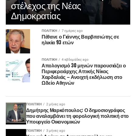
στέλεχος της Νέας
Δημοκρατίας
ΠΟΛΙΤΙΚΉ
7 ημέρες ago
Πέθανε ο Γιάννης Βαρβιτσιώτης σε
ηλικία 93 ετών
ΠΟΛΙΤΙΚΉ
4 εβδομάδες ago
Απολογισμό 30 μηνών παρουσιάζει ο
Περιφερειάρχης Αττικής Νίκος
Χαρδαλιάς – Ανοιχτή εκδήλωση στο
Ωδείο Αθηνών
ΠΟΛΙΤΙΚΉ
2 μήνες ago
Δημήτρης Μαρκόπουλος: Ο δημοσιογράφος
που αναλαμβάνει τη φορολογική πολιτική στο
Υπουργείο Οικονομικών
ΠΟΛΙΤΙΚΉ
3 μήνες ago