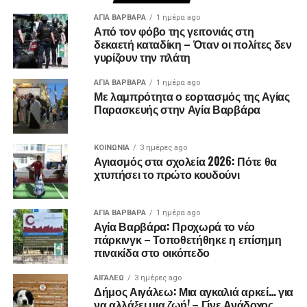
ΑΓΙΑ ΒΑΡΒΑΡΑ
1 ημέρα ago
Από τον φόβο της γειτονιάς στη
δεκαετή καταδίκη – Όταν οι πολίτες δεν
γυρίζουν την πλάτη
ΑΓΙΑ ΒΑΡΒΑΡΑ
1 ημέρα ago
Με λαμπρότητα ο εορτασμός της Αγίας
Παρασκευής στην Αγία Βαρβάρα
ΚΟΙΝΩΝΊΑ
3 ημέρες ago
Αγιασμός στα σχολεία 2026: Πότε θα
χτυπήσει το πρώτο κουδούνι
ΑΓΙΑ ΒΑΡΒΑΡΑ
1 ημέρα ago
Αγία Βαρβάρα: Προχωρά το νέο
πάρκινγκ – Τοποθετήθηκε η επίσημη
πινακίδα στο οικόπεδο
ΑΙΓΑΛΕΩ
3 ημέρες ago
Δήμος Αιγάλεω: Μια αγκαλιά αρκεί… για
να αλλάξει μια ζωή! – Γίνε Ανάδοχος