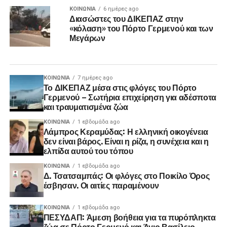
ΚΟΙΝΩΝΊΑ
6 ημέρες ago
Διασώστες του ΔΙΚΕΠΑΖ στην
«κόλαση» του Πόρτο Γερμενού και των
Μεγάρων
ΚΟΙΝΩΝΊΑ
7 ημέρες ago
Το ΔΙΚΕΠΑΖ μέσα στις φλόγες του Πόρτο
Γερμενού – Σωτήρια επιχείρηση για αδέσποτα
και τραυματισμένα ζώα
ΚΟΙΝΩΝΊΑ
1 εβδομάδα ago
Λάμπρος Κεραμύδας: Η ελληνική οικογένεια
δεν είναι βάρος. Είναι η ρίζα, η συνέχεια και η
ελπίδα αυτού του τόπου
ΚΟΙΝΩΝΊΑ
1 εβδομάδα ago
Δ. Τσατσαμπάς: Οι φλόγες στο Ποικίλο Όρος
έσβησαν. Οι αιτίες παραμένουν
ΚΟΙΝΩΝΊΑ
1 εβδομάδα ago
ΠΕΣΥΔΑΠ: Άμεση βοήθεια για τα πυρόπληκτα
ζώα σε Πόρτο Γερμενό και Άγιο Βασίλειο