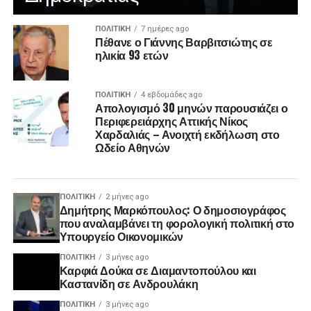
ΠΟΛΙΤΙΚΉ
7 ημέρες ago
Πέθανε ο Γιάννης Βαρβιτσιώτης σε
ηλικία 93 ετών
ΠΟΛΙΤΙΚΉ
4 εβδομάδες ago
Απολογισμό 30 μηνών παρουσιάζει ο
Περιφερειάρχης Αττικής Νίκος
Χαρδαλιάς – Ανοιχτή εκδήλωση στο
Ωδείο Αθηνών
ΠΟΛΙΤΙΚΉ
2 μήνες ago
Δημήτρης Μαρκόπουλος: Ο δημοσιογράφος
που αναλαμβάνει τη φορολογική πολιτική στο
Υπουργείο Οικονομικών
ΠΟΛΙΤΙΚΉ
3 μήνες ago
Καρφιά Δούκα σε Διαμαντοπούλου και
Καστανίδη σε Ανδρουλάκη
ΠΟΛΙΤΙΚΉ
3 μήνες ago