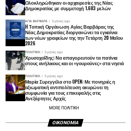
Ολοκληρώθηκαν οι αρχαιρεσίες της Νέας
Δημοκρατίας με συμμετοχή 1.683 μελών
ΑΓΙΑ ΒΑΡΒΑΡΑ
3 μήνες ago
H Τοπική Οργάνωση Αγίας Βαρβάρας της
Νέας Δημοκρατίας διοργανώνει τα εγκαίνια
των νέων γραφείων της την Τετάρτη 20 Μαΐου
2026
ΠΟΛΙΤΙΚΉ
3 μήνες ago
Χρυσοχοΐδης: Να απαγορευτούν τα πατίνια
στους ανήλικους και οι «γουρούνες» στα νησιά
ΠΟΛΙΤΙΚΉ
3 μήνες ago
Μαρία Συρεγγέλα στο OPEN: Με πονηριές η
αξιωματική αντιπολίτευση ακυρώνει τη
συμφωνία για τους επικεφαλής στις
Ανεξάρτητες Αρχές
MORE ΠΟΛΙΤΙΚΗ
ΟΙΚΟΝΟΜΙΑ