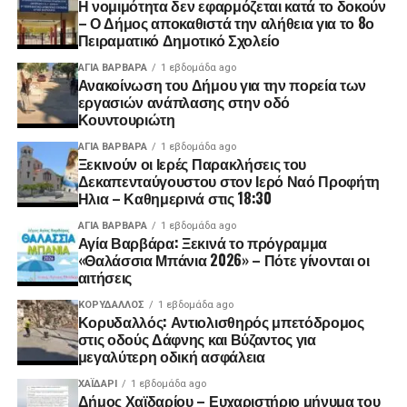
Η νομιμότητα δεν εφαρμόζεται κατά το δοκούν
– Ο Δήμος αποκαθιστά την αλήθεια για το 8ο
Πειραματικό Δημοτικό Σχολείο
ΑΓΙΑ ΒΑΡΒΑΡΑ
1 εβδομάδα ago
Ανακοίνωση του Δήμου για την πορεία των
εργασιών ανάπλασης στην οδό
Κουντουριώτη
ΑΓΙΑ ΒΑΡΒΑΡΑ
1 εβδομάδα ago
Ξεκινούν οι Ιερές Παρακλήσεις του
Δεκαπενταύγουστου στον Ιερό Ναό Προφήτη
Ηλια – Καθημερινά στις 18:30
ΑΓΙΑ ΒΑΡΒΑΡΑ
1 εβδομάδα ago
Αγία Βαρβάρα: Ξεκινά το πρόγραμμα
«Θαλάσσια Μπάνια 2026» – Πότε γίνονται οι
αιτήσεις
ΚΟΡΥΔΑΛΛΟΣ
1 εβδομάδα ago
Κορυδαλλός: Αντιολισθηρός μπετόδρομος
στις οδούς Δάφνης και Βύζαντος για
μεγαλύτερη οδική ασφάλεια
ΧΑΪΔΑΡΙ
1 εβδομάδα ago
Δήμος Χαϊδαρίου – Ευχαριστήριο μήνυμα του