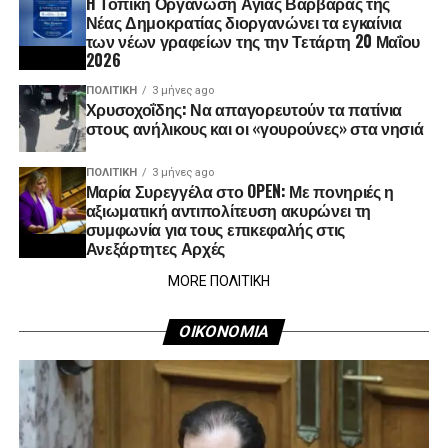
H Τοπική Οργάνωση Αγίας Βαρβάρας της
Νέας Δημοκρατίας διοργανώνει τα εγκαίνια
των νέων γραφείων της την Τετάρτη 20 Μαΐου
2026
ΠΟΛΙΤΙΚΉ
3 μήνες ago
Χρυσοχοΐδης: Να απαγορευτούν τα πατίνια
στους ανήλικους και οι «γουρούνες» στα νησιά
ΠΟΛΙΤΙΚΉ
3 μήνες ago
Μαρία Συρεγγέλα στο OPEN: Με πονηριές η
αξιωματική αντιπολίτευση ακυρώνει τη
συμφωνία για τους επικεφαλής στις
Ανεξάρτητες Αρχές
MORE ΠΟΛΙΤΙΚΗ
ΟΙΚΟΝΟΜΙΑ