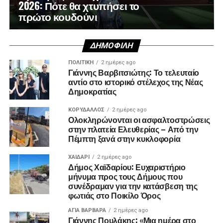
2026: Πότε θα χτυπήσει το
πρώτο κουδούνι
ΔΗΜΟΦΙΛΉ
ΠΟΛΙΤΙΚΉ
2 ημέρες ago
Γιάννης Βαρβιτσιώτης: Το τελευταίο
αντίο στο ιστορικό στέλεχος της Νέας
Δημοκρατίας
ΚΟΡΥΔΑΛΛΟΣ
2 ημέρες ago
Ολοκληρώνονται οι ασφαλτοστρώσεις
στην πλατεία Ελευθερίας – Από την
Πέμπτη ξανά στην κυκλοφορία
ΧΑΪΔΑΡΙ
2 ημέρες ago
Δήμος Χαϊδαρίου: Ευχαριστήριο
μήνυμα προς τους Δήμους που
συνέδραμαν για την κατάσβεση της
φωτιάς στο Ποικίλο Όρος
ΑΓΙΑ ΒΑΡΒΑΡΑ
2 ημέρες ago
Γιάννης Πουλάκης: «Μια ημέρα στο