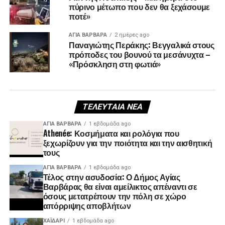
πύρινο μέτωπο που δεν θα ξεχάσουμε
ποτέ»
ΑΓΙΑ ΒΑΡΒΑΡΑ
2 ημέρες ago
Παναγιώτης Περάκης: Βεγγαλικά στους
πρόποδες του βουνού τα μεσάνυχτα –
«Πρόσκληση στη φωτιά»
ΤΕΛΕΥΤΑΊΑ ΝΈΑ
ΑΓΙΑ ΒΑΡΒΑΡΑ
1 εβδομάδα ago
Athenée: Κοσμήματα και ρολόγια που
ξεχωρίζουν για την ποιότητα και την αισθητική
τους
ΑΓΙΑ ΒΑΡΒΑΡΑ
1 εβδομάδα ago
Τέλος στην ασυδοσία: Ο Δήμος Αγίας
Βαρβάρας θα είναι αμείλικτος απέναντι σε
όσους μετατρέπουν την πόλη σε χώρο
απόρριψης αποβλήτων
ΧΑΪΔΑΡΙ
1 εβδομάδα ago