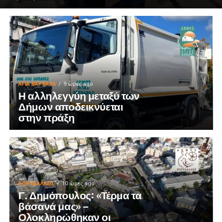
ΑΓΙΑ ΒΑΡΒΑΡΑ
9 ώρες ago
Η αλληλεγγύη μεταξύ των
Δήμων αποδεικνύεται
στην πράξη
ΚΟΡΥΔΑΛΛΟΣ
10 ώρες ago
Γ. Δημόπουλος: «Τέρμα τα
βάσανά μας» –
Ολοκληρώθηκαν οι