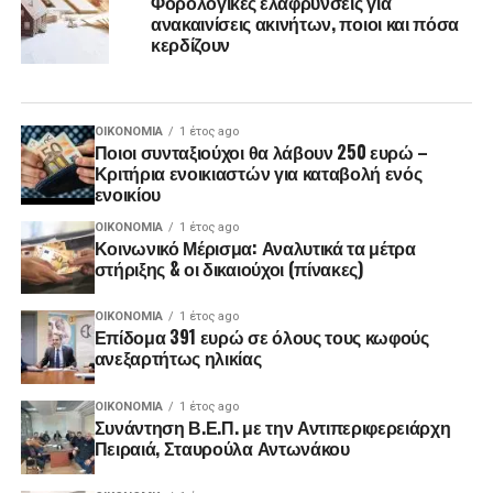
Φορολογικές ελαφρύνσεις για
ανακαινίσεις ακινήτων, ποιοι και πόσα
κερδίζουν
ΟΙΚΟΝΟΜΊΑ
1 έτος ago
Ποιοι συνταξιούχοι θα λάβουν 250 ευρώ –
Κριτήρια ενοικιαστών για καταβολή ενός
ενοικίου
ΟΙΚΟΝΟΜΊΑ
1 έτος ago
Κοινωνικό Μέρισμα: Αναλυτικά τα μέτρα
στήριξης & οι δικαιούχοι (πίνακες)
ΟΙΚΟΝΟΜΊΑ
1 έτος ago
Επίδομα 391 ευρώ σε όλους τους κωφούς
ανεξαρτήτως ηλικίας
ΟΙΚΟΝΟΜΊΑ
1 έτος ago
Συνάντηση Β.Ε.Π. με την Αντιπεριφερειάρχη
Πειραιά, Σταυρούλα Αντωνάκου