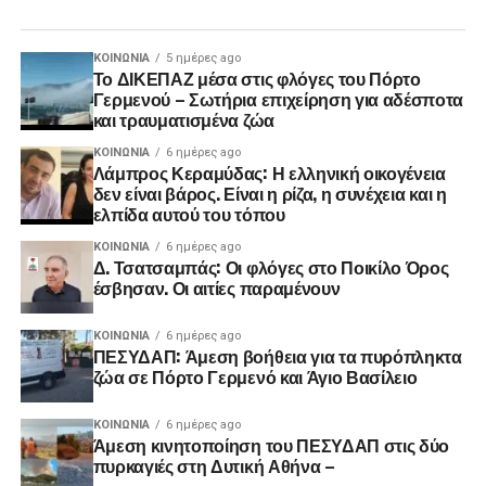
ΚΟΙΝΩΝΊΑ
5 ημέρες ago
Το ΔΙΚΕΠΑΖ μέσα στις φλόγες του Πόρτο
Γερμενού – Σωτήρια επιχείρηση για αδέσποτα
και τραυματισμένα ζώα
ΚΟΙΝΩΝΊΑ
6 ημέρες ago
Λάμπρος Κεραμύδας: Η ελληνική οικογένεια
δεν είναι βάρος. Είναι η ρίζα, η συνέχεια και η
ελπίδα αυτού του τόπου
ΚΟΙΝΩΝΊΑ
6 ημέρες ago
Δ. Τσατσαμπάς: Οι φλόγες στο Ποικίλο Όρος
έσβησαν. Οι αιτίες παραμένουν
ΚΟΙΝΩΝΊΑ
6 ημέρες ago
ΠΕΣΥΔΑΠ: Άμεση βοήθεια για τα πυρόπληκτα
ζώα σε Πόρτο Γερμενό και Άγιο Βασίλειο
ΚΟΙΝΩΝΊΑ
6 ημέρες ago
Άμεση κινητοποίηση του ΠΕΣΥΔΑΠ στις δύο
πυρκαγιές στη Δυτική Αθήνα –