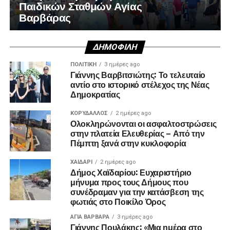
Παιδικών Σταθμών Αγίας
Βαρβάρας
ΔΗΜΟΦΙΛΉ
ΠΟΛΙΤΙΚΉ
3 ημέρες ago
Γιάννης Βαρβιτσιώτης: Το τελευταίο
αντίο στο ιστορικό στέλεχος της Νέας
Δημοκρατίας
ΚΟΡΥΔΑΛΛΟΣ
2 ημέρες ago
Ολοκληρώνονται οι ασφαλτοστρώσεις
στην πλατεία Ελευθερίας – Από την
Πέμπτη ξανά στην κυκλοφορία
ΧΑΪΔΑΡΙ
2 ημέρες ago
Δήμος Χαϊδαρίου: Ευχαριστήριο
μήνυμα προς τους Δήμους που
συνέδραμαν για την κατάσβεση της
φωτιάς στο Ποικίλο Όρος
ΑΓΙΑ ΒΑΡΒΑΡΑ
3 ημέρες ago
Γιάννης Πουλάκης: «Μια ημέρα στο