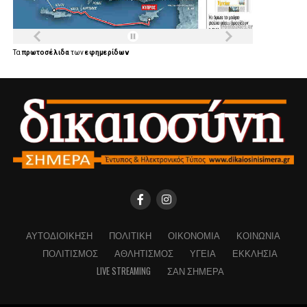
Τα
πρωτοσέλιδα
των
εφημερίδων
ΑΥΤΟΔΙΟΊΚΗΣΗ
ΠΟΛΙΤΙΚΉ
ΟΙΚΟΝΟΜΊΑ
ΚΟΙΝΩΝΊΑ
ΠΟΛΙΤΙΣΜΌΣ
ΑΘΛΗΤΙΣΜΌΣ
ΥΓΕΊΑ
ΕΚΚΛΗΣΊΑ
LIVE STREAMING
ΣΑΝ ΣΉΜΕΡΑ