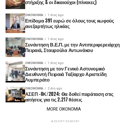
στήριξης & οι δικαιούχοι (πίνακες)
ΟΙΚΟΝΟΜΊΑ
1 έτος ago
Επίδομα 391 ευρώ σε όλους τους κωφούς
ανεξαρτήτως ηλικίας
ΟΙΚΟΝΟΜΊΑ
1 έτος ago
Συνάντηση Β.Ε.Π. με την Αντιπεριφερειάρχη
Πειραιά, Σταυρούλα Αντωνάκου
ΟΙΚΟΝΟΜΊΑ
1 έτος ago
Συνάντηση με τον Γενικό Αστυνομικό
Διευθυντή Πειραιά Ταξίαρχο Αριστείδη
Λυμπεράτο
ΟΙΚΟΝΟΜΊΑ
2 έτη ago
ΑΣΕΠ -8Κ/2024: Θα δοθεί παράταση στις
αιτήσεις για τις 2.217 θέσεις
MORE ΟΙΚΟΝΟΜΙΑ
ADVERTISEMENT