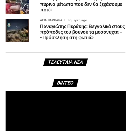
πύρινο μέτωπο που δεν θα ξεχάσουμε
ποτέ»
ΑΓΙΑ ΒΑΡΒΑΡΑ
3 ημέρες ago
Παναγιώτης Περάκης: Βεγγαλικά στους
πρόποδες του βουνού τα μεσάνυχτα –
«Πρόσκληση στη φωτιά»
ΤΕΛΕΥΤΑΊΑ ΝΈΑ
Πρ
BINTEO
Αν
Βί