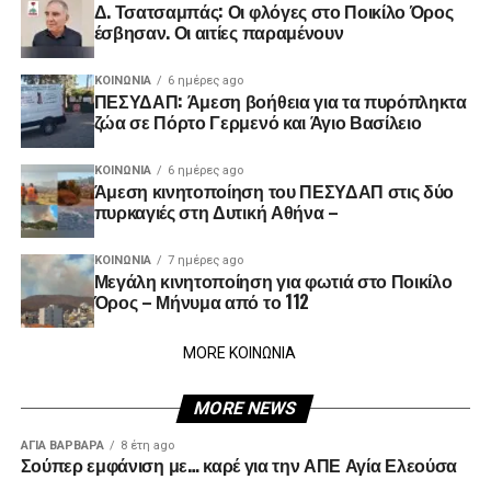
Δ. Τσατσαμπάς: Οι φλόγες στο Ποικίλο Όρος
έσβησαν. Οι αιτίες παραμένουν
ΚΟΙΝΩΝΊΑ
6 ημέρες ago
ΠΕΣΥΔΑΠ: Άμεση βοήθεια για τα πυρόπληκτα
ζώα σε Πόρτο Γερμενό και Άγιο Βασίλειο
ΚΟΙΝΩΝΊΑ
6 ημέρες ago
Άμεση κινητοποίηση του ΠΕΣΥΔΑΠ στις δύο
πυρκαγιές στη Δυτική Αθήνα –
ΚΟΙΝΩΝΊΑ
7 ημέρες ago
Μεγάλη κινητοποίηση για φωτιά στο Ποικίλο
Όρος – Μήνυμα από το 112
MORE ΚΟΙΝΩΝΙΑ
MORE NEWS
ΑΓΙΑ ΒΑΡΒΑΡΑ
8 έτη ago
Σούπερ εμφάνιση με… καρέ για την ΑΠΕ Αγία Ελεούσα