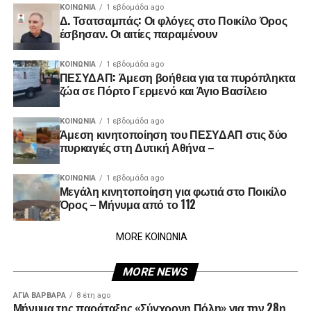
ΚΟΙΝΩΝΊΑ
1 εβδομάδα ago
Δ. Τσατσαμπάς: Οι φλόγες στο Ποικίλο Όρος
έσβησαν. Οι αιτίες παραμένουν
ΚΟΙΝΩΝΊΑ
1 εβδομάδα ago
ΠΕΣΥΔΑΠ: Άμεση βοήθεια για τα πυρόπληκτα
ζώα σε Πόρτο Γερμενό και Άγιο Βασίλειο
ΚΟΙΝΩΝΊΑ
1 εβδομάδα ago
Άμεση κινητοποίηση του ΠΕΣΥΔΑΠ στις δύο
πυρκαγιές στη Δυτική Αθήνα –
ΚΟΙΝΩΝΊΑ
1 εβδομάδα ago
Μεγάλη κινητοποίηση για φωτιά στο Ποικίλο
Όρος – Μήνυμα από το 112
MORE ΚΟΙΝΩΝΙΑ
MORE NEWS
ΑΓΙΑ ΒΑΡΒΑΡΑ
8 έτη ago
Μήνυμα της παράταξης «Σύγχρονη Πόλη» για την 28η