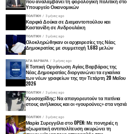
που αναλαμβάνει τη φορολογική πολιτική στο
Υπουργείο Οικονομικών
ΠΟΛΙΤΙΚΉ
3 μήνες ago
Καρφιά Δούκα σε Διαμαντοπούλου και
Καστανίδη σε Ανδρουλάκη
ΠΟΛΙΤΙΚΉ
3 μήνες ago
Ολοκληρώθηκαν οι αρχαιρεσίες της Νέας
Δημοκρατίας με συμμετοχή 1.683 μελών
ΑΓΙΑ ΒΑΡΒΑΡΑ
3 μήνες ago
H Τοπική Οργάνωση Αγίας Βαρβάρας της
Νέας Δημοκρατίας διοργανώνει τα εγκαίνια
των νέων γραφείων της την Τετάρτη 20 Μαΐου
2026
ΠΟΛΙΤΙΚΉ
3 μήνες ago
Χρυσοχοΐδης: Να απαγορευτούν τα πατίνια
στους ανήλικους και οι «γουρούνες» στα νησιά
ΠΟΛΙΤΙΚΉ
3 μήνες ago
Μαρία Συρεγγέλα στο OPEN: Με πονηριές η
αξιωματική αντιπολίτευση ακυρώνει τη
συμφωνία για τους επικεφαλής στις