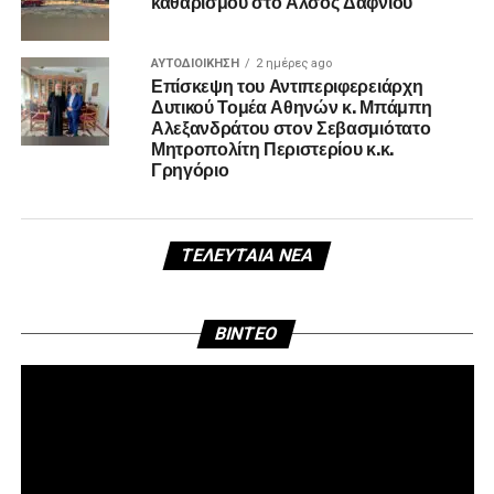
καθαρισμού στο Άλσος Δαφνίου
ΑΥΤΟΔΙΟΊΚΗΣΗ
2 ημέρες ago
Επίσκεψη του Αντιπεριφερειάρχη
Δυτικού Τομέα Αθηνών κ. Μπάμπη
Αλεξανδράτου στον Σεβασμιότατο
Μητροπολίτη Περιστερίου κ.κ.
Γρηγόριο
ΤΕΛΕΥΤΑΊΑ ΝΈΑ
Πρ
BINTEO
Αν
Βί