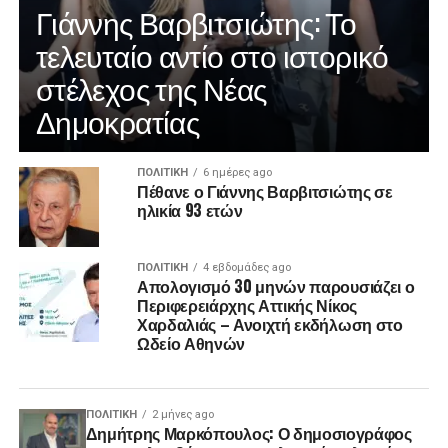
Γιάννης Βαρβιτσιώτης: Το
τελευταίο αντίο στο ιστορικό
στέλεχος της Νέας
Δημοκρατίας
ΠΟΛΙΤΙΚΉ
6 ημέρες ago
Πέθανε ο Γιάννης Βαρβιτσιώτης σε
ηλικία 93 ετών
ΠΟΛΙΤΙΚΉ
4 εβδομάδες ago
Απολογισμό 30 μηνών παρουσιάζει ο
Περιφερειάρχης Αττικής Νίκος
Χαρδαλιάς – Ανοιχτή εκδήλωση στο
Ωδείο Αθηνών
ΠΟΛΙΤΙΚΉ
2 μήνες ago
Δημήτρης Μαρκόπουλος: Ο δημοσιογράφος