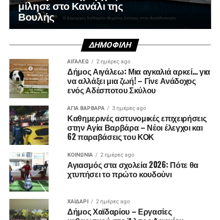
μίλησε στο Κανάλι της
Βουλής
ΔΗΜΟΦΙΛΉ
ΑΙΓΑΛΕΩ
2 ημέρες ago
Δήμος Αιγάλεω: Μια αγκαλιά αρκεί… για
να αλλάξει μια ζωή! – Γίνε Ανάδοχος
ενός Αδέσποτου Σκύλου
ΑΓΙΑ ΒΑΡΒΑΡΑ
3 ημέρες ago
Καθημερινές αστυνομικές επιχειρήσεις
στην Αγία Βαρβάρα – Νέοι έλεγχοι και
62 παραβάσεις του ΚΟΚ
ΚΟΙΝΩΝΊΑ
2 ημέρες ago
Αγιασμός στα σχολεία 2026: Πότε θα
χτυπήσει το πρώτο κουδούνι
ΧΑΪΔΑΡΙ
2 ημέρες ago
Δήμος Χαϊδαρίου – Εργασίες