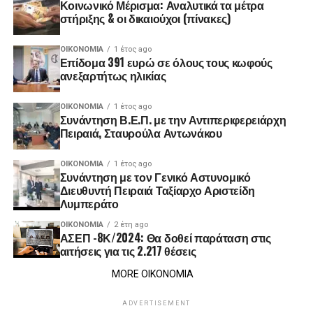
Κοινωνικό Μέρισμα: Αναλυτικά τα μέτρα
στήριξης & οι δικαιούχοι (πίνακες)
ΟΙΚΟΝΟΜΊΑ
1 έτος ago
Επίδομα 391 ευρώ σε όλους τους κωφούς
ανεξαρτήτως ηλικίας
ΟΙΚΟΝΟΜΊΑ
1 έτος ago
Συνάντηση Β.Ε.Π. με την Αντιπεριφερειάρχη
Πειραιά, Σταυρούλα Αντωνάκου
ΟΙΚΟΝΟΜΊΑ
1 έτος ago
Συνάντηση με τον Γενικό Αστυνομικό
Διευθυντή Πειραιά Ταξίαρχο Αριστείδη
Λυμπεράτο
ΟΙΚΟΝΟΜΊΑ
2 έτη ago
ΑΣΕΠ -8Κ/2024: Θα δοθεί παράταση στις
αιτήσεις για τις 2.217 θέσεις
MORE ΟΙΚΟΝΟΜΙΑ
ADVERTISEMENT