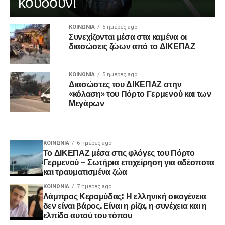
κουδούνι
ΚΟΙΝΩΝΊΑ
5 ημέρες ago
Συνεχίζονται μέσα στα καμένα οι
διασώσεις ζώων από το ΔΙΚΕΠΑΖ
ΚΟΙΝΩΝΊΑ
5 ημέρες ago
Διασώστες του ΔΙΚΕΠΑΖ στην
«κόλαση» του Πόρτο Γερμενού και των
Μεγάρων
ΚΟΙΝΩΝΊΑ
6 ημέρες ago
Το ΔΙΚΕΠΑΖ μέσα στις φλόγες του Πόρτο
Γερμενού – Σωτήρια επιχείρηση για αδέσποτα
και τραυματισμένα ζώα
ΚΟΙΝΩΝΊΑ
7 ημέρες ago
Λάμπρος Κεραμύδας: Η ελληνική οικογένεια
δεν είναι βάρος. Είναι η ρίζα, η συνέχεια και η
ελπίδα αυτού του τόπου