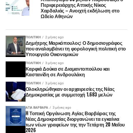
Περιφερειάρχης Αττικής Νίκος
Χαρδαλιάς – Ανοιχτή εκδήλωση στο
Ωδείο Αθηνών
ΠΟΛΙΤΙΚΉ
2 μήνες ago
Δημήτρης Μαρκόπουλος: Ο δημοσιογράφος
που αναλαμβάνει τη φορολογική πολιτική στο
Υπουργείο Οικονομικών
ΠΟΛΙΤΙΚΉ
3 μήνες ago
Καρφιά Δούκα σε Διαμαντοπούλου και
Καστανίδη σε Ανδρουλάκη
ΠΟΛΙΤΙΚΉ
3 μήνες ago
Ολοκληρώθηκαν οι αρχαιρεσίες της Νέας
Δημοκρατίας με συμμετοχή 1.683 μελών
ΑΓΙΑ ΒΑΡΒΑΡΑ
3 μήνες ago
H Τοπική Οργάνωση Αγίας Βαρβάρας της
Νέας Δημοκρατίας διοργανώνει τα εγκαίνια
των νέων γραφείων της την Τετάρτη 20 Μαΐου
2026