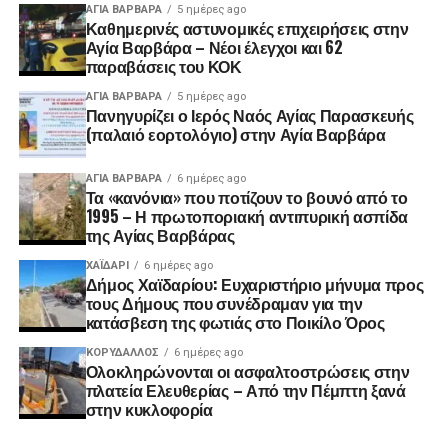
ΑΓΙΑ ΒΑΡΒΑΡΑ
5 ημέρες ago
Καθημερινές αστυνομικές επιχειρήσεις στην
Αγία Βαρβάρα – Νέοι έλεγχοι και 62
παραβάσεις του ΚΟΚ
ΑΓΙΑ ΒΑΡΒΑΡΑ
5 ημέρες ago
Πανηγυρίζει ο Ιερός Ναός Αγίας Παρασκευής
(παλαιό εορτολόγιο) στην Αγία Βαρβάρα
ΑΓΙΑ ΒΑΡΒΑΡΑ
6 ημέρες ago
Τα «κανόνια» που ποτίζουν το βουνό από το
1995 – Η πρωτοποριακή αντιπυρική ασπίδα
της Αγίας Βαρβάρας
ΧΑΪΔΑΡΙ
6 ημέρες ago
Δήμος Χαϊδαρίου: Ευχαριστήριο μήνυμα προς
τους Δήμους που συνέδραμαν για την
κατάσβεση της φωτιάς στο Ποικίλο Όρος
ΚΟΡΥΔΑΛΛΟΣ
6 ημέρες ago
Ολοκληρώνονται οι ασφαλτοστρώσεις στην
πλατεία Ελευθερίας – Από την Πέμπτη ξανά
στην κυκλοφορία