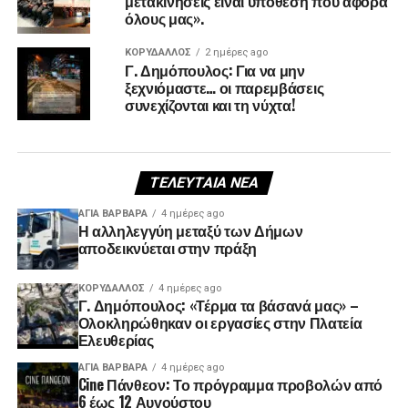
μετακινήσεις είναι υπόθεση που αφορά
όλους μας».
ΚΟΡΥΔΑΛΛΟΣ
2 ημέρες ago
Γ. Δημόπουλος: Για να μην
ξεχνιόμαστε… οι παρεμβάσεις
συνεχίζονται και τη νύχτα!
ΤΕΛΕΥΤΑΊΑ ΝΈΑ
ΑΓΙΑ ΒΑΡΒΑΡΑ
4 ημέρες ago
Η αλληλεγγύη μεταξύ των Δήμων
αποδεικνύεται στην πράξη
ΚΟΡΥΔΑΛΛΟΣ
4 ημέρες ago
Γ. Δημόπουλος: «Τέρμα τα βάσανά μας» –
Ολοκληρώθηκαν οι εργασίες στην Πλατεία
Ελευθερίας
ΑΓΙΑ ΒΑΡΒΑΡΑ
4 ημέρες ago
Cine Πάνθεον: Το πρόγραμμα προβολών από
6 έως 12 Αυγούστου