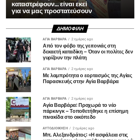
καταστρέφουν… είναι εκεί
για να μας προστατεύσουν
ΔΗΜΟΦΙΛΉ
ΑΓΙΑ ΒΑΡΒΑΡΑ
2 ημέρες ago
Από τον φόβο της γειτονιάς στη
δεκαετή καταδίκη – Όταν οι πολίτες δεν
γυρίζουν την πλάτη
ΑΓΙΑ ΒΑΡΒΑΡΑ
2 ημέρες ago
Με λαμπρότητα ο εορτασμός της Αγίας
Παρασκευής στην Αγία Βαρβάρα
ΑΓΙΑ ΒΑΡΒΑΡΑ
2 ημέρες ago
Αγία Βαρβάρα: Προχωρά το νέο
πάρκινγκ – Τοποθετήθηκε η επίσημη
πινακίδα στο οικόπεδο
ΑΥΤΟΔΙΟΊΚΗΣΗ
2 ημέρες ago
Μπ. Αλεξανδράτος: «Η ασφάλεια στις