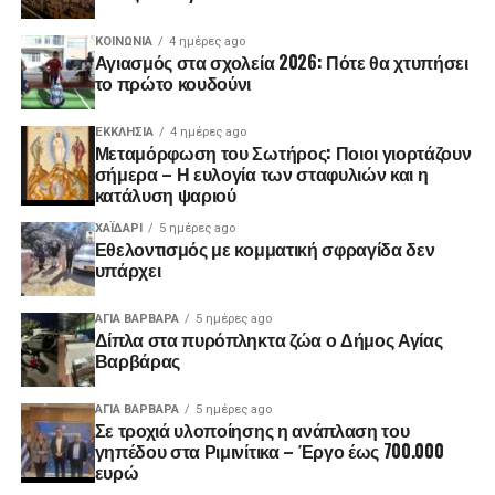
ΚΟΙΝΩΝΊΑ
4 ημέρες ago
Αγιασμός στα σχολεία 2026: Πότε θα χτυπήσει
το πρώτο κουδούνι
ΕΚΚΛΗΣΊΑ
4 ημέρες ago
Μεταμόρφωση του Σωτήρος: Ποιοι γιορτάζουν
σήμερα – Η ευλογία των σταφυλιών και η
κατάλυση ψαριού
ΧΑΪΔΑΡΙ
5 ημέρες ago
Εθελοντισμός με κομματική σφραγίδα δεν
υπάρχει
ΑΓΙΑ ΒΑΡΒΑΡΑ
5 ημέρες ago
Δίπλα στα πυρόπληκτα ζώα ο Δήμος Αγίας
Βαρβάρας
ΑΓΙΑ ΒΑΡΒΑΡΑ
5 ημέρες ago
Σε τροχιά υλοποίησης η ανάπλαση του
γηπέδου στα Ριμινίτικα – Έργο έως 700.000
ευρώ