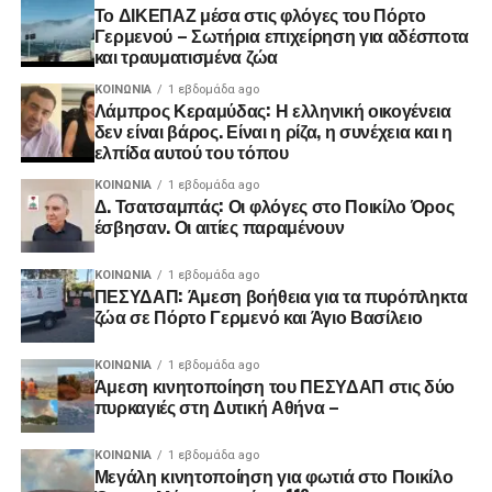
Το ΔΙΚΕΠΑΖ μέσα στις φλόγες του Πόρτο
Γερμενού – Σωτήρια επιχείρηση για αδέσποτα
και τραυματισμένα ζώα
ΚΟΙΝΩΝΊΑ
1 εβδομάδα ago
Λάμπρος Κεραμύδας: Η ελληνική οικογένεια
δεν είναι βάρος. Είναι η ρίζα, η συνέχεια και η
ελπίδα αυτού του τόπου
ΚΟΙΝΩΝΊΑ
1 εβδομάδα ago
Δ. Τσατσαμπάς: Οι φλόγες στο Ποικίλο Όρος
έσβησαν. Οι αιτίες παραμένουν
ΚΟΙΝΩΝΊΑ
1 εβδομάδα ago
ΠΕΣΥΔΑΠ: Άμεση βοήθεια για τα πυρόπληκτα
ζώα σε Πόρτο Γερμενό και Άγιο Βασίλειο
ΚΟΙΝΩΝΊΑ
1 εβδομάδα ago
Άμεση κινητοποίηση του ΠΕΣΥΔΑΠ στις δύο
πυρκαγιές στη Δυτική Αθήνα –
ΚΟΙΝΩΝΊΑ
1 εβδομάδα ago
Μεγάλη κινητοποίηση για φωτιά στο Ποικίλο