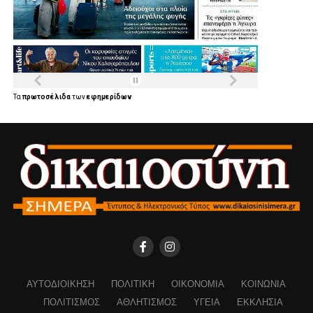
Τα
πρωτοσέλιδα
των
εφημερίδων
ΑΥΤΟΔΙΟΊΚΗΣΗ
ΠΟΛΙΤΙΚΉ
ΟΙΚΟΝΟΜΊΑ
ΚΟΙΝΩΝΊΑ
ΠΟΛΙΤΙΣΜΌΣ
ΑΘΛΗΤΙΣΜΌΣ
ΥΓΕΊΑ
ΕΚΚΛΗΣΊΑ