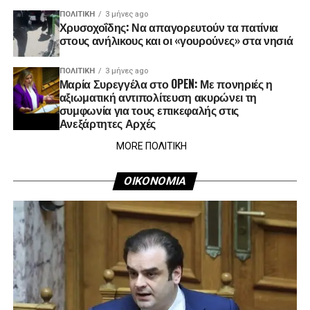
ΠΟΛΙΤΙΚΉ
3 μήνες ago
Χρυσοχοΐδης: Να απαγορευτούν τα πατίνια
στους ανήλικους και οι «γουρούνες» στα νησιά
ΠΟΛΙΤΙΚΉ
3 μήνες ago
Μαρία Συρεγγέλα στο OPEN: Με πονηριές η
αξιωματική αντιπολίτευση ακυρώνει τη
συμφωνία για τους επικεφαλής στις
Ανεξάρτητες Αρχές
MORE ΠΟΛΙΤΙΚΗ
ΟΙΚΟΝΟΜΙΑ