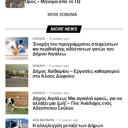
Όρος – Μήνυμα από το 112
MORE ΚΟΙΝΩΝΙΑ
MORE NEWS
ΑΙΓΑΛΕΩ
4 ημέρες ago
Έναρξη του προγράμματος στειρώσεων
και περίθαλψης αδέσποτων γατών του
Δήμου Αιγάλεω
ΧΑΪΔΑΡΙ
4 ημέρες ago
Δήμος Χαϊδαρίου – Εργασίες καθαρισμού
στο Άλσος Δαφνίου
ΑΙΓΑΛΕΩ
4 ημέρες ago
Δήμος Αιγάλεω: Μια αγκαλιά αρκεί… για να
αλλάξει μια ζωή! – Γίνε Ανάδοχος ενός
Αδέσποτου Σκύλου
ΑΓΙΑ ΒΑΡΒΑΡΑ
4 ημέρες ago
Η αλληλεγγύη μεταξύ των Δήμων