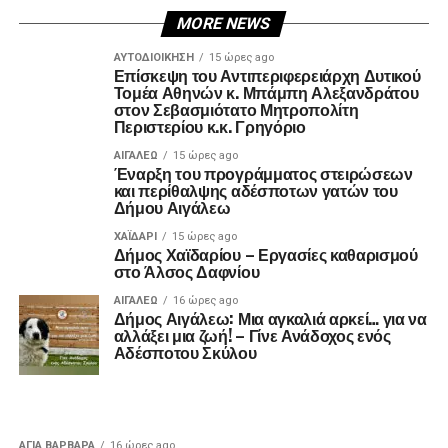
MORE NEWS
ΑΥΤΟΔΙΟΊΚΗΣΗ
15 ώρες ago
Επίσκεψη του Αντιπεριφερειάρχη Δυτικού
Τομέα Αθηνών κ. Μπάμπη Αλεξανδράτου
στον Σεβασμιότατο Μητροπολίτη
Περιστερίου κ.κ. Γρηγόριο
ΑΙΓΑΛΕΩ
15 ώρες ago
Έναρξη του προγράμματος στειρώσεων
και περίθαλψης αδέσποτων γατών του
Δήμου Αιγάλεω
ΧΑΪΔΑΡΙ
15 ώρες ago
Δήμος Χαϊδαρίου – Εργασίες καθαρισμού
στο Άλσος Δαφνίου
ΑΙΓΑΛΕΩ
16 ώρες ago
Δήμος Αιγάλεω: Μια αγκαλιά αρκεί… για να
αλλάξει μια ζωή! – Γίνε Ανάδοχος ενός
Αδέσποτου Σκύλου
ΑΓΙΑ ΒΑΡΒΑΡΑ
16 ώρες ago