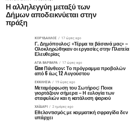
Η αλληλεγγύη μεταξύ των
Δήμων αποδεικνύεται στην
πράξη
ΚΟΡΥΔΑΛΛΟΣ
17 ώρες ago
Γ. Δημόπουλος: «Τέρμα τα βάσανά μας» –
Ολοκληρώθηκαν οι εργασίες στην Πλατεία
Ελευθερίας
ΑΓΙΑ ΒΑΡΒΑΡΑ
17 ώρες ago
Cine Πάνθεον: Το πρόγραμμα προβολών
από 6 έως 12 Αυγούστου
ΕΚΚΛΗΣΊΑ
19 ώρες ago
Μεταμόρφωση του Σωτήρος: Ποιοι
γιορτάζουν σήμερα – Η ευλογία των
σταφυλιών και η κατάλυση ψαριού
ΧΑΪΔΑΡΙ
2 ημέρες ago
Εθελοντισμός με κομματική σφραγίδα δεν
υπάρχει