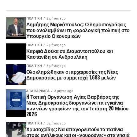
ΠΟΛΙΤΙΚΉ
2 μήνες ago
Δημήτρης Μαρκόπουλος: Ο δημοσιογράφος
που αναλαμβάνει τη φορολογική πολιτική στο
Υπουργείο Οικονομικών
ΠΟΛΙΤΙΚΉ
2 μήνες ago
Καρφιά Δούκα σε Διαμαντοπούλου και
Καστανίδη σε Ανδρουλάκη
ΠΟΛΙΤΙΚΉ
3 μήνες ago
Ολοκληρώθηκαν οι αρχαιρεσίες της Νέας
Δημοκρατίας με συμμετοχή 1.683 μελών
ΑΓΙΑ ΒΑΡΒΑΡΑ
3 μήνες ago
H Τοπική Οργάνωση Αγίας Βαρβάρας της
Νέας Δημοκρατίας διοργανώνει τα εγκαίνια
των νέων γραφείων της την Τετάρτη 20 Μαΐου
2026
ΠΟΛΙΤΙΚΉ
3 μήνες ago
Χρυσοχοΐδης: Να απαγορευτούν τα πατίνια
στους ανήλικους και οι «γουρούνες» στα νησιά