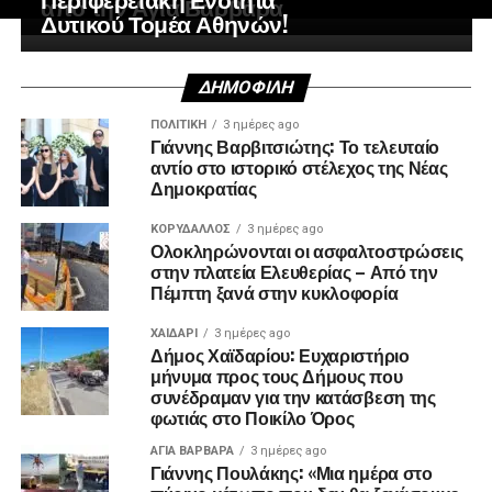
από την Αγία Βαρβάρα
Δυτικού Τομέα Αθηνών!
ΔΗΜΟΦΙΛΉ
ΠΟΛΙΤΙΚΉ
3 ημέρες ago
Γιάννης Βαρβιτσιώτης: Το τελευταίο
αντίο στο ιστορικό στέλεχος της Νέας
Δημοκρατίας
ΚΟΡΥΔΑΛΛΟΣ
3 ημέρες ago
Ολοκληρώνονται οι ασφαλτοστρώσεις
στην πλατεία Ελευθερίας – Από την
Πέμπτη ξανά στην κυκλοφορία
ΧΑΪΔΑΡΙ
3 ημέρες ago
Δήμος Χαϊδαρίου: Ευχαριστήριο
μήνυμα προς τους Δήμους που
συνέδραμαν για την κατάσβεση της
φωτιάς στο Ποικίλο Όρος
ΑΓΙΑ ΒΑΡΒΑΡΑ
3 ημέρες ago
Γιάννης Πουλάκης: «Μια ημέρα στο