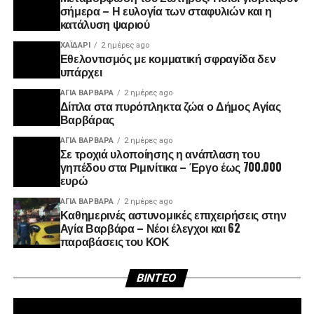
σήμερα – Η ευλογία των σταφυλιών και η
κατάλυση ψαριού
ΧΑΪΔΑΡΙ
2 ημέρες ago
Εθελοντισμός με κομματική σφραγίδα δεν
υπάρχει
ΑΓΙΑ ΒΑΡΒΑΡΑ
2 ημέρες ago
Δίπλα στα πυρόπληκτα ζώα ο Δήμος Αγίας
Βαρβάρας
ΑΓΙΑ ΒΑΡΒΑΡΑ
2 ημέρες ago
Σε τροχιά υλοποίησης η ανάπλαση του
γηπέδου στα Ριμινίτικα – Έργο έως 700.000
ευρώ
ΑΓΙΑ ΒΑΡΒΑΡΑ
2 ημέρες ago
Καθημερινές αστυνομικές επιχειρήσεις στην
Αγία Βαρβάρα – Νέοι έλεγχοι και 62
παραβάσεις του ΚΟΚ
Πρ
BINTEO
Αν
Βί