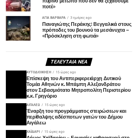
πύρινο μέτωπο που δεν θα ξεχάσουμε
ποτέ»
ΑΓΙΑ ΒΑΡΒΑΡΑ
3 ημέρες ago
Παναγιώτης Περάκης: Βεγγαλικά στους
πρόποδες του βουνού τα μεσάνυχτα –
«Πρόσκληση στη φωτιά»
ΤΕΛΕΥΤΑΊΑ ΝΈΑ
ΑΥΤΟΔΙΟΊΚΗΣΗ
15 ώρες ago
Επίσκεψη του Αντιπεριφερειάρχη Δυτικού
Τομέα Αθηνών κ. Μπάμπη Αλεξανδράτου
στον Σεβασμιότατο Μητροπολίτη Περιστερίου
κ.κ. Γρηγόριο
ΑΙΓΑΛΕΩ
15 ώρες ago
Έναρξη του προγράμματος στειρώσεων και
περίθαλψης αδέσποτων γατών του Δήμου
Αιγάλεω
ΧΑΪΔΑΡΙ
15 ώρες ago
Δήμος Χαϊδαρίου – Εργασίες καθαρισμού στο