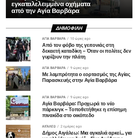
εγκαταλελειμμένα οχήματα
από την Αγία Βαρβάρα
ΔΗΜΟΦΙΛΉ
ΑΓΙΑ ΒΑΡΒΑΡΑ
10 ώρες ago
Από τον φόβο της γειτονιάς στη
δεκαετή καταδίκη – Όταν οι πολίτες δεν
γυρίζουν την πλάτη
ΑΓΙΑ ΒΑΡΒΑΡΑ
9 ώρες ago
Με λαμπρότητα ο εορτασμός της Αγίας
Παρασκευής στην Αγία Βαρβάρα
ΑΓΙΑ ΒΑΡΒΑΡΑ
9 ώρες ago
Αγία Βαρβάρα: Προχωρά το νέο
πάρκινγκ – Τοποθετήθηκε η επίσημη
πινακίδα στο οικόπεδο
ΑΙΓΑΛΕΩ
2 ημέρες ago
Δήμος Αιγάλεω: Μια αγκαλιά αρκεί… για