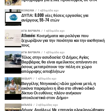
ΚΟΙΝΩΝΊΑ
1 εβδομάδα ago
ΔΥΠΑ: 8.000 νέες θέσεις εργασίας για
ανέργους 55-74 ετών
ΑΓΙΑ ΒΑΡΒΑΡΑ
1 εβδομάδα ago
Athenée: Κοσμήματα και ρολόγια που
ξεχωρίζουν για την ποιότητα και την αισθητική
τους
ΑΓΙΑ ΒΑΡΒΑΡΑ
1 εβδομάδα ago
Τέλος στην ασυδοσία: Ο Δήμος Αγίας
Βαρβάρας θα είναι αμείλικτος απέναντι σε
όσους μετατρέπουν την πόλη σε χώρο
απόρριψης αποβλήτων
ΧΑΪΔΑΡΙ
1 εβδομάδα ago
Βαγγέλης Ντηνιακός:«Δύο χρόνια μετά, η
εικόνα παραμένει η ίδια στο εθνικό οδικό
δίκτυο Οι ευθύνες πλέον ανήκουν
αποκλειστικά στον Δήμο»
ΑΙΓΑΛΕΩ
2 εβδομάδες ago
Δήμος Αιγάλεω: Με επιτυχία ολοκληρώθηκαν