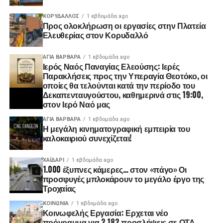
ΚΟΡΥΔΑΛΛΟΣ
1 εβδομάδα ago
Προς ολοκλήρωση οι εργασίες στην Πλατεία
Ελευθερίας στον Κορυδαλλό
ΑΓΙΑ ΒΑΡΒΑΡΑ
1 εβδομάδα ago
Ιερός Ναός Παναγίας Ελεούσης: Ιερές
Παρακλήσεις προς την Υπεραγία Θεοτόκο, οι
οποίες θα τελούνται κατά την περίοδο του
Δεκαπενταυγούστου, καθημερινά στις 19:00,
στον Ιερό Ναό μας
ΑΓΙΑ ΒΑΡΒΑΡΑ
1 εβδομάδα ago
Η μεγάλη κινηματογραφική εμπειρία του
καλοκαιριού συνεχίζεται!
ΧΑΪΔΑΡΙ
1 εβδομάδα ago
1.000 έξυπνες κάμερες… στον «πάγο» Οι
προσφυγές μπλοκάρουν το μεγάλο έργο της
Τροχαίας
ΚΟΙΝΩΝΊΑ
1 εβδομάδα ago
Κοινωφελής Εργασία: Ερχεται νέο
πρόγραμμα για 2.182 προσλήψεις σε ΟΤΑ