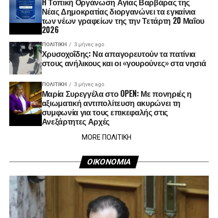
H Τοπική Οργάνωση Αγίας Βαρβάρας της
Νέας Δημοκρατίας διοργανώνει τα εγκαίνια
των νέων γραφείων της την Τετάρτη 20 Μαΐου
2026
ΠΟΛΙΤΙΚΉ
3 μήνες ago
Χρυσοχοΐδης: Να απαγορευτούν τα πατίνια
στους ανήλικους και οι «γουρούνες» στα νησιά
ΠΟΛΙΤΙΚΉ
3 μήνες ago
Μαρία Συρεγγέλα στο OPEN: Με πονηριές η
αξιωματική αντιπολίτευση ακυρώνει τη
συμφωνία για τους επικεφαλής στις
Ανεξάρτητες Αρχές
MORE ΠΟΛΙΤΙΚΗ
ΟΙΚΟΝΟΜΙΑ