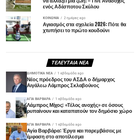
να αλλάξει μια ζωή! – Γίνε Ανάδοχος
ενός Αδέσποτου Σκύλου
ΚΟΙΝΩΝΊΑ
2 ημέρες ago
Αγιασμός στα σχολεία 2026: Πότε θα
χτυπήσει το πρώτο κουδούνι
ΤΕΛΕΥΤΑΊΑ ΝΈΑ
ΔΗΜΟΤΙΚΆ ΝΈΑ
1 εβδομάδα ago
Νέος πρόεδρος του ΑΣΔΑ ο δήμαρχος
Αιγάλεω Λάμπρος Σκλαβούνος
ΑΓΙΑ ΒΑΡΒΑΡΑ
1 εβδομάδα ago
Λάμπρος Μίχος: «Τέλος ανοχής» σε όσους
ρυπαίνουν και καταπατούν τον δημόσιο χώρο
ΑΓΙΑ ΒΑΡΒΑΡΑ
1 εβδομάδα ago
Αγία Βαρβάρα: Έργα και παρεμβάσεις με
έμφαση στο αποτέλεσμα