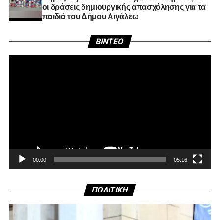
οι δράσεις δημιουργικής απασχόλησης για τα
παιδιά του Δήμου Αιγάλεω
Πρ
BINTEO
Αν
Βί
00:00
05:16
ΠΟΛΙΤΙΚΗ