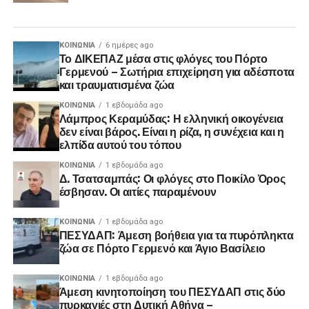
ΚΟΙΝΩΝΊΑ
6 ημέρες ago
Το ΔΙΚΕΠΑΖ μέσα στις φλόγες του Πόρτο
Γερμενού – Σωτήρια επιχείρηση για αδέσποτα
και τραυματισμένα ζώα
ΚΟΙΝΩΝΊΑ
1 εβδομάδα ago
Λάμπρος Κεραμύδας: Η ελληνική οικογένεια
δεν είναι βάρος. Είναι η ρίζα, η συνέχεια και η
ελπίδα αυτού του τόπου
ΚΟΙΝΩΝΊΑ
1 εβδομάδα ago
Δ. Τσατσαμπάς: Οι φλόγες στο Ποικίλο Όρος
έσβησαν. Οι αιτίες παραμένουν
ΚΟΙΝΩΝΊΑ
1 εβδομάδα ago
ΠΕΣΥΔΑΠ: Άμεση βοήθεια για τα πυρόπληκτα
ζώα σε Πόρτο Γερμενό και Άγιο Βασίλειο
ΚΟΙΝΩΝΊΑ
1 εβδομάδα ago
Άμεση κινητοποίηση του ΠΕΣΥΔΑΠ στις δύο
πυρκαγιές στη Δυτική Αθήνα –