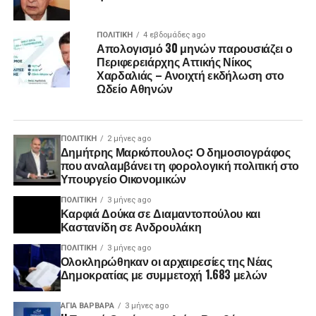
ΠΟΛΙΤΙΚΉ
4 εβδομάδες ago
Απολογισμό 30 μηνών παρουσιάζει ο
Περιφερειάρχης Αττικής Νίκος
Χαρδαλιάς – Ανοιχτή εκδήλωση στο
Ωδείο Αθηνών
ΠΟΛΙΤΙΚΉ
2 μήνες ago
Δημήτρης Μαρκόπουλος: Ο δημοσιογράφος
που αναλαμβάνει τη φορολογική πολιτική στο
Υπουργείο Οικονομικών
ΠΟΛΙΤΙΚΉ
3 μήνες ago
Καρφιά Δούκα σε Διαμαντοπούλου και
Καστανίδη σε Ανδρουλάκη
ΠΟΛΙΤΙΚΉ
3 μήνες ago
Ολοκληρώθηκαν οι αρχαιρεσίες της Νέας
Δημοκρατίας με συμμετοχή 1.683 μελών
ΑΓΙΑ ΒΑΡΒΑΡΑ
3 μήνες ago